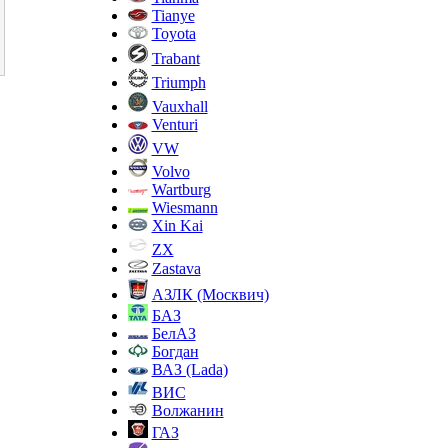
Tianye
Toyota
Trabant
Triumph
Vauxhall
Venturi
VW
Volvo
Wartburg
Wiesmann
Xin Kai
ZX
Zastava
АЗЛК (Москвич)
БАЗ
БелАЗ
Богдан
ВАЗ (Lada)
ВИС
Волжанин
ГАЗ