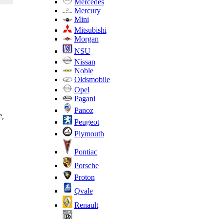
Mercedes
Mercury
Mini
Mitsubishi
Morgan
NSU
Nissan
Noble
Oldsmobile
Opel
Pagani
Panoz
е,
Peugeot
Plymouth
Pontiac
Porsche
Proton
Qvale
Renault