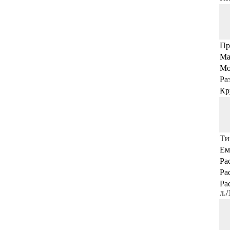
Пр
Ма
Мо
Ра
Кр
Ти
Ем
Ра
Ра
Ра
л.