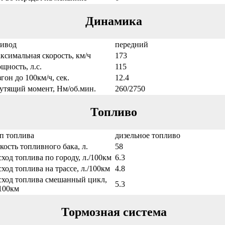
Динамика
ивод
передний
ксимальная скорость, км/ч
173
щность, л.с.
115
згон до 100км/ч, сек.
12.4
утящий момент, Нм/об.мин.
260/2750
Топливо
п топлива
дизельное топливо
кость топливного бака, л.
58
сход топлива по городу, л./100км
6.3
сход топлива на трассе, л./100км
4.8
сход топлива смешанный цикл,
5.3
/100км
Тормозная система