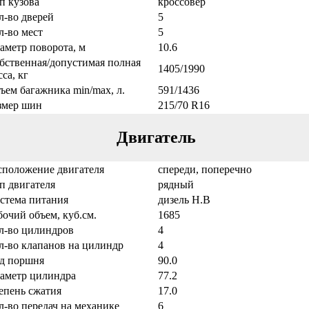
п кузова
кроссовер
л-во дверей
5
л-во мест
5
аметр поворота, м
10.6
бственная/допустимая полная
1405/1990
са, кг
ъем багажника min/max, л.
591/1436
змер шин
215/70 R16
Двигатель
сположение двигателя
спереди, поперечно
п двигателя
рядный
стема питания
дизель Н.В
бочий объем, куб.см.
1685
л-во цилиндров
4
л-во клапанов на цилиндр
4
д поршня
90.0
аметр цилиндра
77.2
епень сжатия
17.0
л-во передач на механике
6