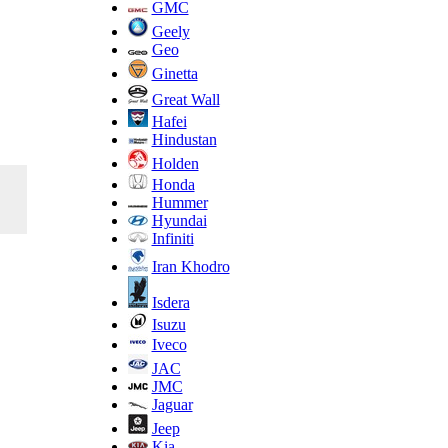
GMC
Geely
Geo
Ginetta
Great Wall
Hafei
Hindustan
Holden
Honda
Hummer
Hyundai
Infiniti
Iran Khodro
Isdera
Isuzu
Iveco
JAC
JMC
Jaguar
Jeep
Kia