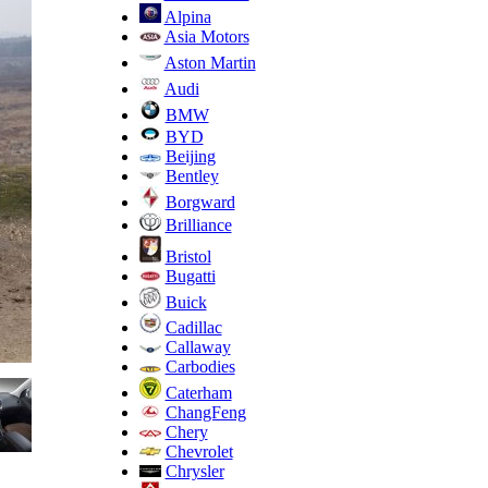
Alpina
Asia Motors
Aston Martin
Audi
BMW
BYD
Beijing
Bentley
Borgward
Brilliance
Bristol
Bugatti
Buick
Cadillac
Callaway
Carbodies
Caterham
ChangFeng
Chery
Chevrolet
Chrysler