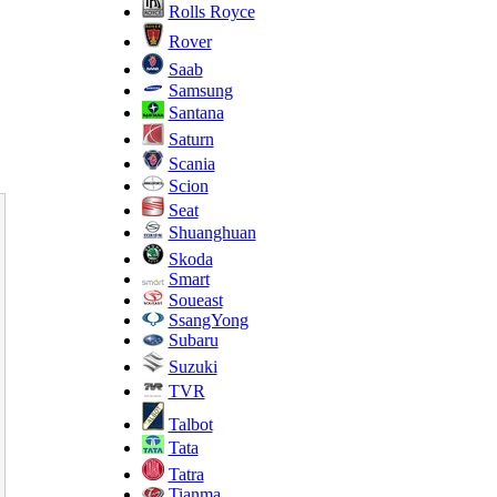
Rolls Royce
Rover
Saab
Samsung
Santana
Saturn
Scania
Scion
Seat
Shuanghuan
Skoda
Smart
Soueast
SsangYong
Subaru
Suzuki
TVR
Talbot
Tata
Tatra
Tianma