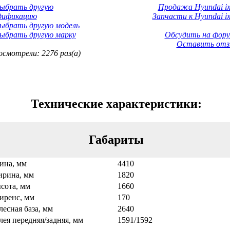
Выбрать другую
Продажа Hyundai ix
дификацию
Запчасти к Hyundai ix
ыбрать другую модель
ыбрать другую марку
Обсудить на фору
Оставить отз
смотрели: 2276 раз(а)
Технические характеристики:
Габариты
ина, мм
4410
рина, мм
1820
сота, мм
1660
иренс, мм
170
лесная база, мм
2640
лея передняя/задняя, мм
1591/1592