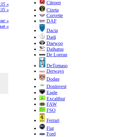
Citroen
35 »
35 »
Cizeta
Corvette
ме »
DAF
ыв »
Dacia
Dadi
Daewoo
Daihatsu
De Lorean
DeTomaso
Derways
Dodge
Doninvest
Eagle
Excalibur
FAW
FSO
Ferrari
Fiat
Ford