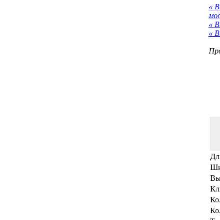
« 
мо
« В
« В
Про
Дл
Ши
Вы
Кл
Ко
Ко