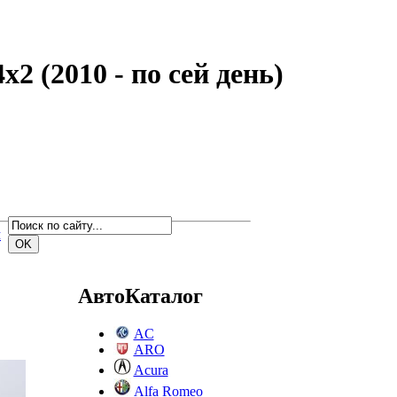
2 (2010 - по сей день)
м
АвтоКаталог
AC
ARO
Acura
Alfa Romeo