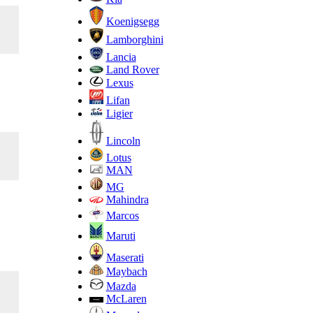
Koenigsegg
Lamborghini
Lancia
Land Rover
Lexus
Lifan
Ligier
Lincoln
Lotus
MAN
MG
Mahindra
Marcos
Maruti
Maserati
Maybach
Mazda
McLaren