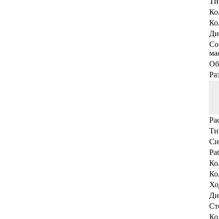
Ти
Ко
Ко
Ди
Со
мас
Об
Ра
Ра
Ти
Си
Ра
Ко
Ко
Хо
Ди
Ст
Ко