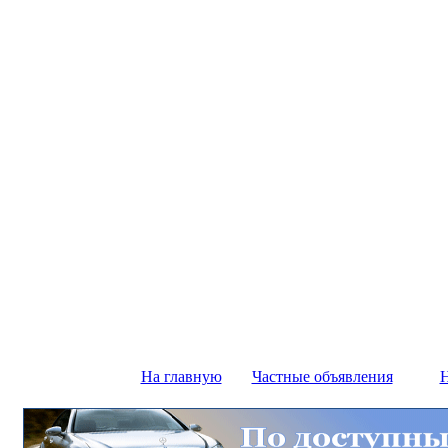
На главную
Частные объявления
Н