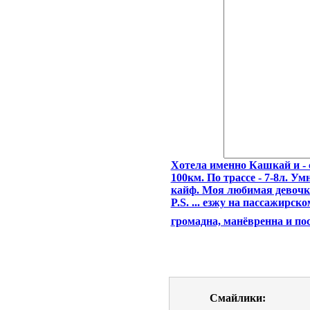
Хотела именно Кашкай и - с
100км. По трассе - 7-8л. У
кайф. Моя любимая девочк
P.S. ... езжу на пассажирск
громадна, манёвренна и п
Смайлики: