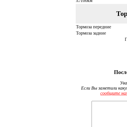
л./100км
Тор
Тормоза передние
Тормоза задние
Г
Посл
Ува
Если Вы заметили каку
сообщите на