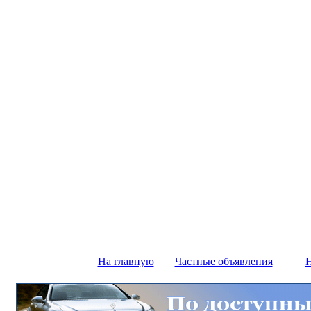
На главную
Частные объявления
Н