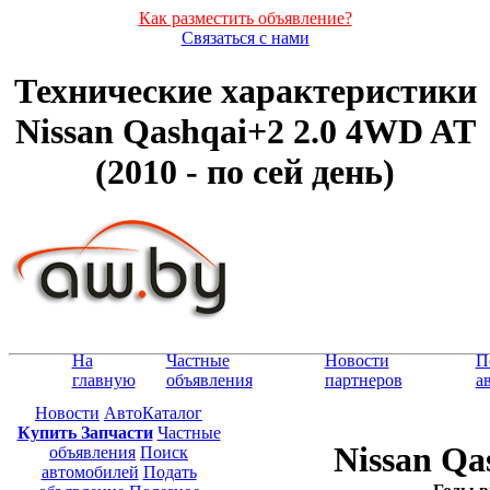
Как разместить объявление?
Связаться с нами
Технические характеристики
Nissan Qashqai+2 2.0 4WD AT
(2010 - по сей день)
На
Частные
Новости
П
главную
объявления
партнеров
а
Новости
АвтоКаталог
Купить Запчасти
Частные
Nissan Qa
объявления
Поиск
автомобилей
Подать