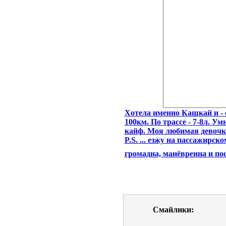
Хотела именно Кашкай и - с
100км. По трассе - 7-8л. У
кайф. Моя любимая девочк
P.S. ... езжу на пассажирск
громадна, манёвренна и п
Смайлики: