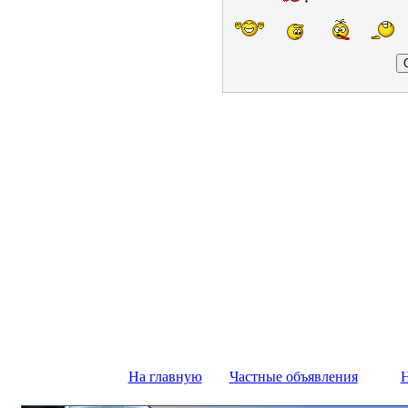
На главную
Частные объявления
Н