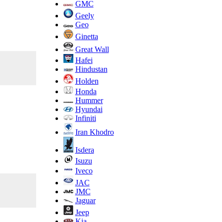
GMC
Geely
Geo
Ginetta
Great Wall
Hafei
Hindustan
Holden
Honda
Hummer
Hyundai
Infiniti
Iran Khodro
Isdera
Isuzu
Iveco
JAC
JMC
Jaguar
Jeep
Kia