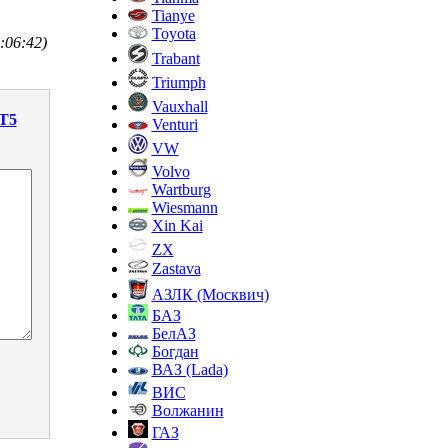
Tianye
Toyota
:06:42)
Trabant
Triumph
Vauxhall
 T5
Venturi
VW
Volvo
Wartburg
Wiesmann
Xin Kai
ZX
Zastava
АЗЛК (Москвич)
БАЗ
БелАЗ
Богдан
ВАЗ (Lada)
ВИС
Волжанин
ГАЗ