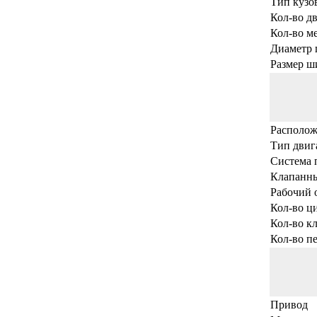
Тип кузо
Кол-во д
Кол-во м
Диаметр 
Размер ш
Располож
Тип двиг
Система 
Клапанн
Рабочий о
Кол-во ц
Кол-во к
Кол-во п
Привод