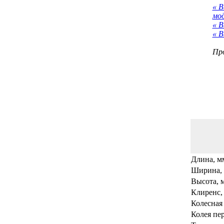
« 
мо
« В
« В
Про
Длина, м
Ширина,
Высота, 
Клиренс,
Колесная 
Колея пер