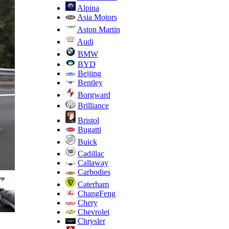
Alpina
Asia Motors
Aston Martin
Audi
BMW
BYD
Beijing
Bentley
Borgward
Brilliance
Bristol
Bugatti
Buick
Cadillac
Callaway
Carbodies
Caterham
ChangFeng
Chery
Chevrolet
Chrysler