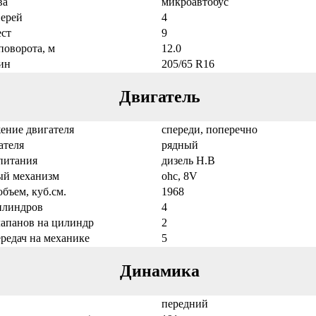
ва
микроавтобус
верей
4
ест
9
поворота, м
12.0
ин
205/65 R16
Двигатель
ение двигателя
спереди, поперечно
ателя
рядный
питания
дизель Н.В
ый механизм
ohc, 8V
бъем, куб.см.
1968
илиндров
4
лапанов на цилиндр
2
ередач на механике
5
Динамика
передний