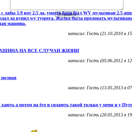
 с лабы 1.9 вот 2.5 да. умоего бати был WV мультиван 2.5 ап
одал да купил wv туорега. Жалка была продовать мультиван
шая машина.
написал: Гость (21.10.2010 в 15
МАШИНА НА ВСЕ СЛУЧАИ ЖИЗНИ
написал: Гость (05.06.2012 в 12
 полная
написал: Гость (13.05.2013 в 07
5 хають а потом на ёго и сидають такой только у меня и у Пут
написал: Гость (20.05.2013 в 19