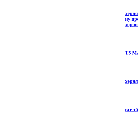
херня
ну пр
хоро
Т5 
херня
все т