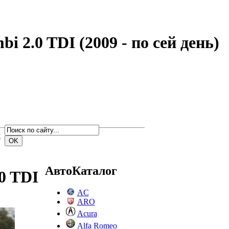
 2.0 TDI (2009 - по сей день)
м
АвтоКаталог
0 TDI
AC
ARO
Acura
Alfa Romeo