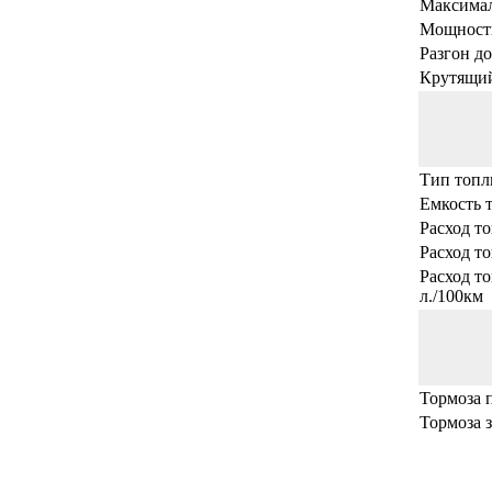
Максимал
Мощность,
Разгон до
Крутящий
Тип топл
Емкость т
Расход то
Расход то
Расход т
л./100км
Тормоза 
Тормоза 