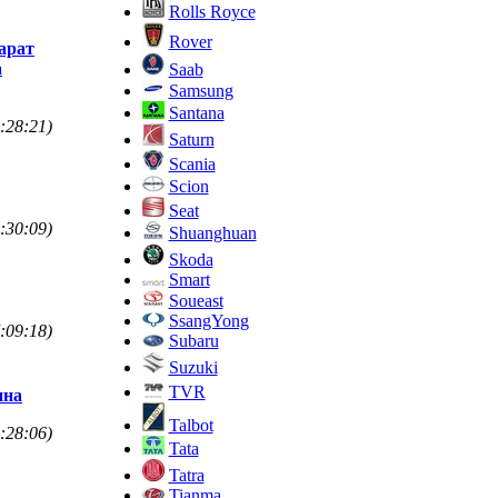
Rolls Royce
Rover
парат
а
Saab
Samsung
Santana
:28:21)
Saturn
Scania
Scion
Seat
:30:09)
Shuanghuan
Skoda
Smart
Soueast
SsangYong
:09:18)
Subaru
Suzuki
TVR
ина
Talbot
:28:06)
Tata
Tatra
Tianma