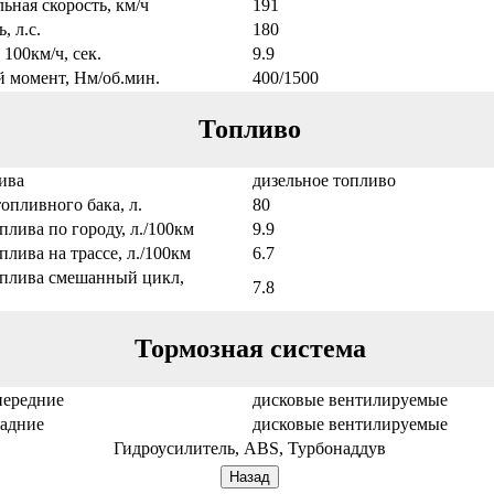
ьная скорость, км/ч
191
 л.с.
180
 100км/ч, сек.
9.9
 момент, Нм/об.мин.
400/1500
Топливо
ива
дизельное топливо
опливного бака, л.
80
плива по городу, л./100км
9.9
плива на трассе, л./100км
6.7
оплива смешанный цикл,
7.8
Тормозная система
передние
дисковые вентилируемые
задние
дисковые вентилируемые
Гидроусилитель, ABS, Турбонаддув