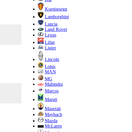
Koenigsegg
Lamborghini
Lancia
Land Rover
Lexus
Lifan
Ligier
Lincoln
Lotus
MAN
MG
Mahindra
Marcos
Maruti
Maserati
Maybach
Mazda
McLaren