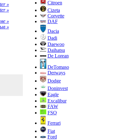
Citroen
er »
ter »
Cizeta
Corvette
ме »
DAF
ыв »
Dacia
Dadi
Daewoo
Daihatsu
De Lorean
DeTomaso
Derways
Dodge
Doninvest
Eagle
Excalibur
FAW
FSO
Ferrari
Fiat
Ford