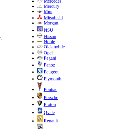
Mercedes
Mercury
Mini
Mitsubishi
Morgan
NSU
Nissan
е,
Noble
Oldsmobile
Opel
Pagani
Panoz
Peugeot
Plymouth
Pontiac
Porsche
Proton
Qvale
Renault