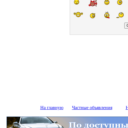
На главную
Частные объявления
Н