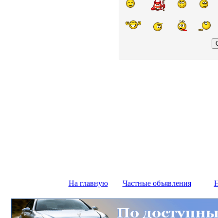
На главную
Частные объявления
Н