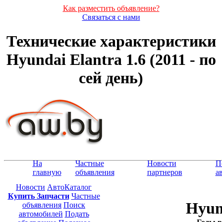
Как разместить объявление?
Связаться с нами
Технические характеристики
Hyundai Elantra 1.6 (2011 - по
сей день)
На
Частные
Новости
П
главную
объявления
партнеров
а
Новости
АвтоКаталог
Купить Запчасти
Частные
Hyun
объявления
Поиск
автомобилей
Подать