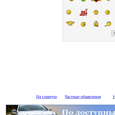
На главную
Частные объявления
Н