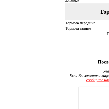
л./100км
Тор
Тормоза передние
Тормоза задние
Г
Посл
Ува
Если Вы заметили каку
сообщите на