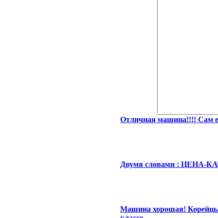
Отличная машина!!!! Сам ез
Двумя словами : ЦЕНА-К
Машина хорошая! Корейцы 
классе.