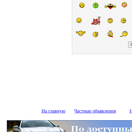
На главную
Частные объявления
Н