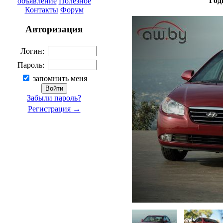
Год
объявление
Полезное
Контакты
Форум
Авторизация
Логин:
Пароль:
запомнить меня
Забыли пароль?
Регистрация →