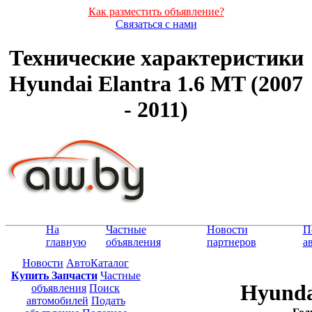
Как разместить объявление?
Связаться с нами
Технические характеристики
Hyundai Elantra 1.6 MT (2007
- 2011)
На
Частные
Новости
П
главную
объявления
партнеров
а
Новости
АвтоКаталог
Купить Запчасти
Частные
Hyunda
объявления
Поиск
автомобилей
Подать