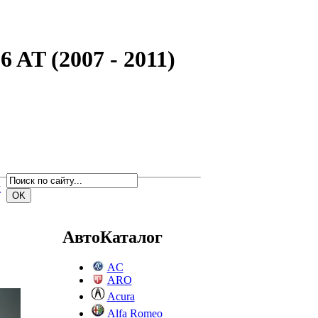
 AT (2007 - 2011)
м
АвтоКаталог
AC
ARO
Acura
Alfa Romeo