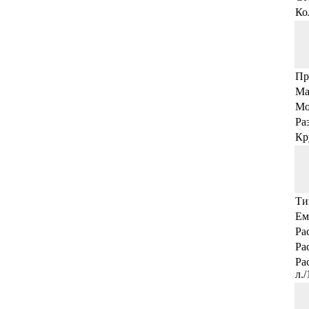
Ко
Пр
Ма
Мо
Ра
Кр
Ти
Ем
Ра
Ра
Ра
л.