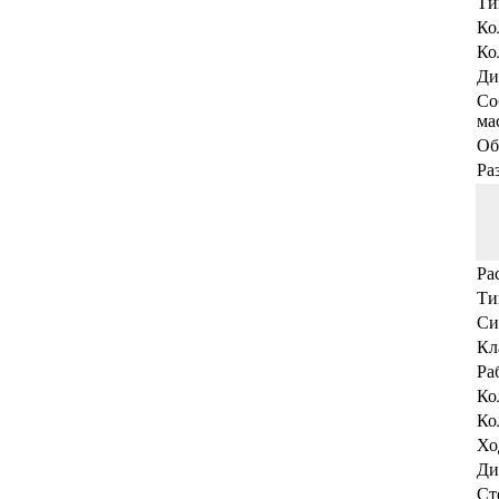
Ти
Ко
Ко
Ди
Со
мас
Об
Ра
Ра
Ти
Си
Кл
Ра
Ко
Ко
Хо
Ди
Ст