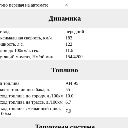
л-во передач на автомате
4
Динамика
ивод
передний
ксимальная скорость, км/ч
183
щность, л.с.
122
згон до 100км/ч, сек.
11.6
утящий момент, Нм/об.мин.
154/4200
Топливо
п топлива
АИ-95
кость топливного бака, л.
55
сход топлива по городу, л./100км
10.0
сход топлива на трассе, л./100км
6.7
сход топлива смешанный цикл,
7.9
/100км
Тормозная система