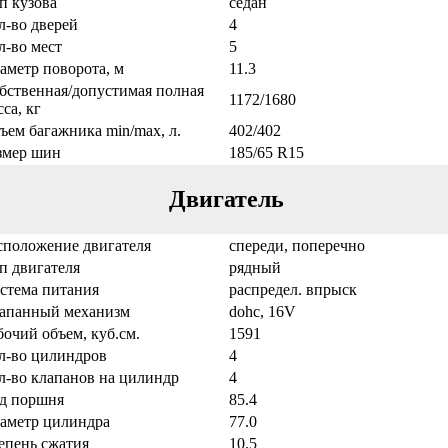
п кузова
седан
л-во дверей
4
л-во мест
5
аметр поворота, м
11.3
бственная/допустимая полная
1172/1680
са, кг
ъем багажника min/max, л.
402/402
змер шин
185/65 R15
Двигатель
сположение двигателя
спереди, поперечно
п двигателя
рядный
стема питания
распредел. впрыск
апанный механизм
dohc, 16V
бочий объем, куб.см.
1591
л-во цилиндров
4
л-во клапанов на цилиндр
4
д поршня
85.4
аметр цилиндра
77.0
епень сжатия
10.5