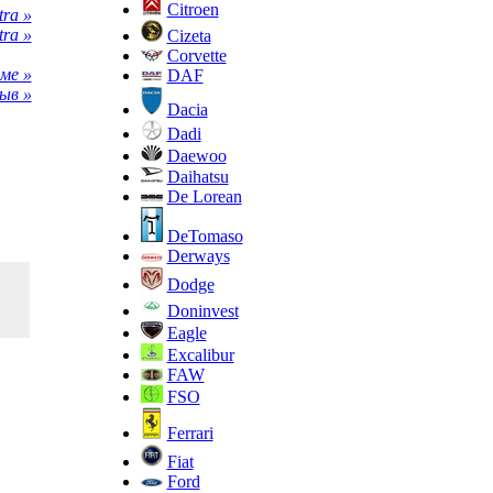
Citroen
ra »
ra »
Cizeta
Corvette
ме »
DAF
ыв »
Dacia
Dadi
Daewoo
Daihatsu
De Lorean
DeTomaso
Derways
Dodge
Doninvest
Eagle
Excalibur
FAW
FSO
Ferrari
Fiat
Ford