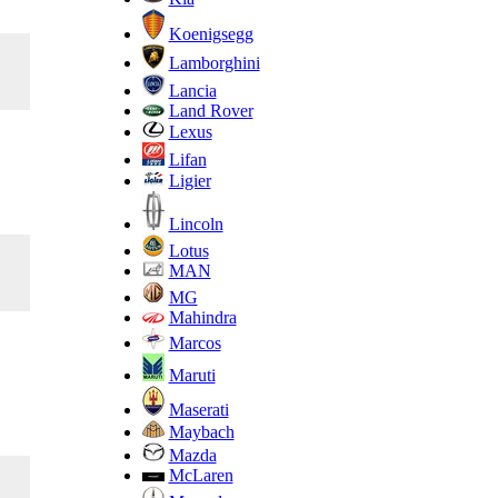
Koenigsegg
Lamborghini
Lancia
Land Rover
Lexus
Lifan
Ligier
Lincoln
Lotus
MAN
MG
Mahindra
Marcos
Maruti
Maserati
Maybach
Mazda
McLaren