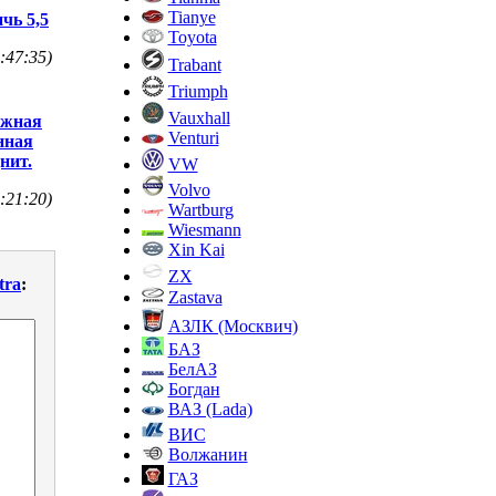
Tianye
чь 5,5
Toyota
:47:35)
Trabant
Triumph
Vauxhall
дежная
Venturi
нная
нит.
VW
Volvo
:21:20)
Wartburg
Wiesmann
Xin Kai
ZX
tra
:
Zastava
АЗЛК (Москвич)
БАЗ
БелАЗ
Богдан
ВАЗ (Lada)
ВИС
Волжанин
ГАЗ