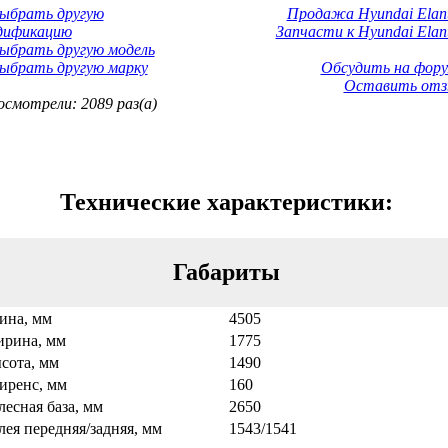
Выбрать другую
Продажа Hyundai Elant
дификацию
Запчасти к Hyundai Elant
ыбрать другую модель
ыбрать другую марку
Обсудить на фору
Оставить отз
смотрели: 2089 раз(а)
Технические характеристики:
Габариты
ина, мм
4505
рина, мм
1775
сота, мм
1490
иренс, мм
160
лесная база, мм
2650
лея передняя/задняя, мм
1543/1541