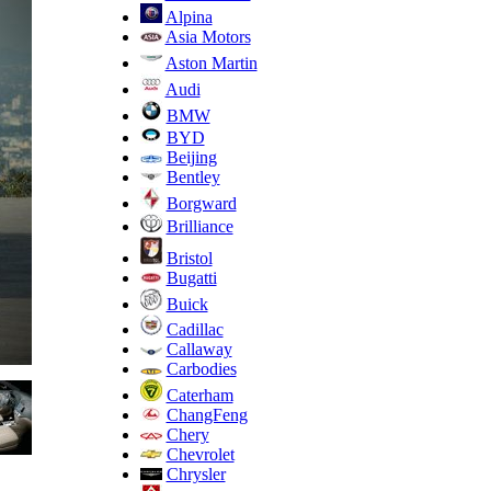
Alpina
Asia Motors
Aston Martin
Audi
BMW
BYD
Beijing
Bentley
Borgward
Brilliance
Bristol
Bugatti
Buick
Cadillac
Callaway
Carbodies
Caterham
ChangFeng
Chery
Chevrolet
Chrysler