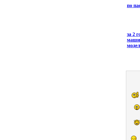
по па
за 2 
машин
модел