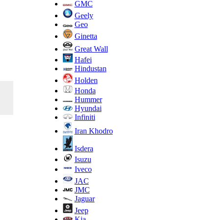
GMC
Geely
Geo
Ginetta
Great Wall
Hafei
Hindustan
Holden
Honda
Hummer
Hyundai
Infiniti
Iran Khodro
Isdera
Isuzu
Iveco
JAC
JMC
Jaguar
Jeep
Kia