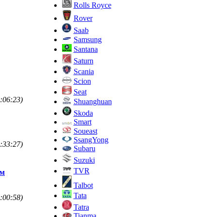
Rolls Royce
Rover
Saab
Samsung
Santana
Saturn
Scania
Scion
Seat
:06:23)
Shuanghuan
Skoda
Smart
Soueast
SsangYong
:33:27)
Subaru
Suzuki
TVR
ом
Talbot
Tata
:00:58)
Tatra
Tianma