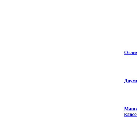
Отлич
Двум
Машин
класс