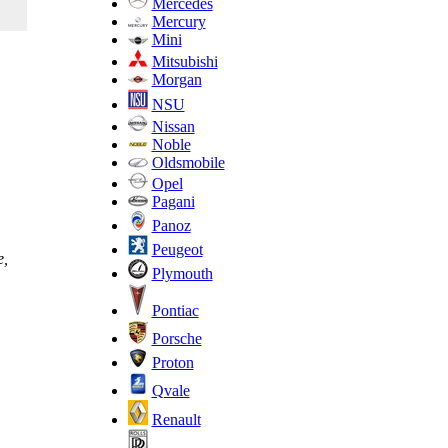
Mercedes
Mercury
Mini
Mitsubishi
Morgan
NSU
Nissan
Noble
Oldsmobile
Opel
Pagani
Panoz
Peugeot
е,
Plymouth
Pontiac
Porsche
Proton
Qvale
Renault