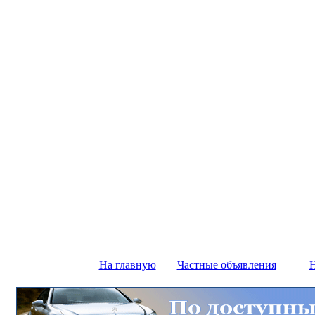
На главную
Частные объявления
Н