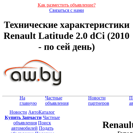
Как разместить объявление?
Связаться с нами
Технические характеристики
Renault Latitude 2.0 dCi (2010
- по сей день)
На
Частные
Новости
П
главную
объявления
партнеров
а
Новости
АвтоКаталог
Купить Запчасти
Частные
Renault
объявления
Поиск
автомобилей
Подать