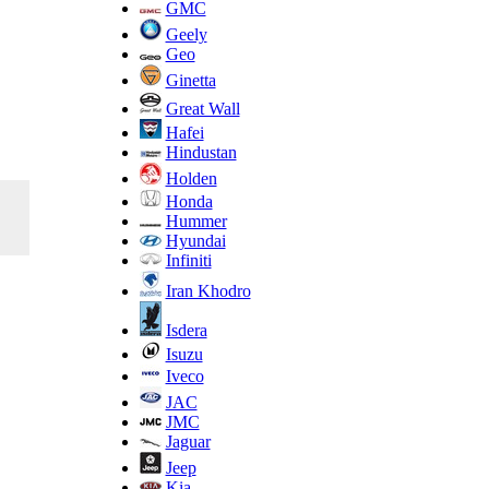
GMC
Geely
Geo
Ginetta
Great Wall
Hafei
Hindustan
Holden
Honda
Hummer
Hyundai
Infiniti
Iran Khodro
Isdera
Isuzu
Iveco
JAC
JMC
Jaguar
Jeep
Kia