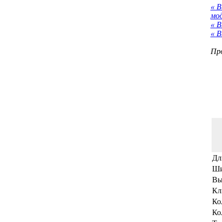
« 
мо
« В
« В
Про
Дл
Ши
Вы
Кл
Ко
Ко