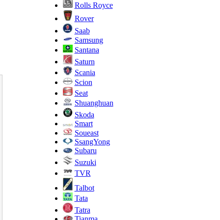
Rolls Royce
Rover
Saab
Samsung
Santana
Saturn
Scania
Scion
Seat
Shuanghuan
Skoda
Smart
Soueast
SsangYong
Subaru
Suzuki
TVR
Talbot
Tata
Tatra
Tianma