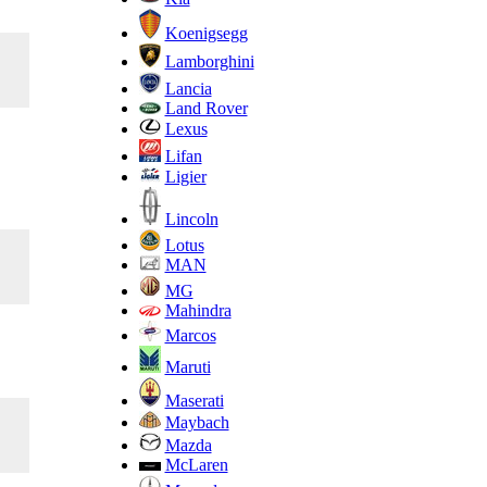
Koenigsegg
Lamborghini
Lancia
Land Rover
Lexus
Lifan
Ligier
Lincoln
Lotus
MAN
MG
Mahindra
Marcos
Maruti
Maserati
Maybach
Mazda
McLaren