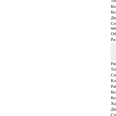
Ти
Ко
Ко
Ди
Со
мас
Об
Ра
Ра
Ти
Си
Кл
Ра
Ко
Ко
Хо
Ди
Ст