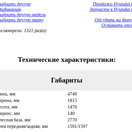
Выбрать другую
Продажа Hyundai i
дификацию
Запчасти к Hyundai i
ыбрать другую модель
ыбрать другую марку
Обсудить на фору
Оставить отз
смотрели: 1321 раз(а)
Технические характеристики:
Габариты
ина, мм
4740
рина, мм
1815
сота, мм
1470
иренс, мм
140
лесная база, мм
2770
лея передняя/задняя, мм
1591/1597