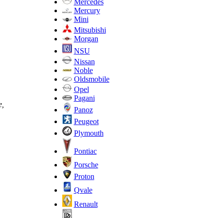
Mercedes
Mercury
Mini
Mitsubishi
Morgan
NSU
Nissan
Noble
Oldsmobile
Opel
Pagani
е,
Panoz
Peugeot
Plymouth
Pontiac
Porsche
Proton
Qvale
Renault