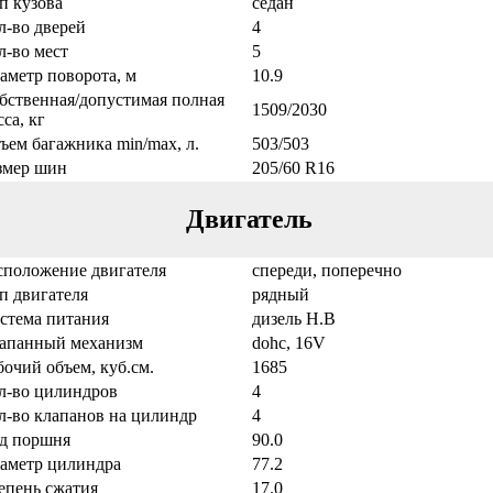
п кузова
седан
л-во дверей
4
л-во мест
5
аметр поворота, м
10.9
бственная/допустимая полная
1509/2030
са, кг
ъем багажника min/max, л.
503/503
змер шин
205/60 R16
Двигатель
сположение двигателя
спереди, поперечно
п двигателя
рядный
стема питания
дизель Н.В
апанный механизм
dohc, 16V
бочий объем, куб.см.
1685
л-во цилиндров
4
л-во клапанов на цилиндр
4
д поршня
90.0
аметр цилиндра
77.2
епень сжатия
17.0