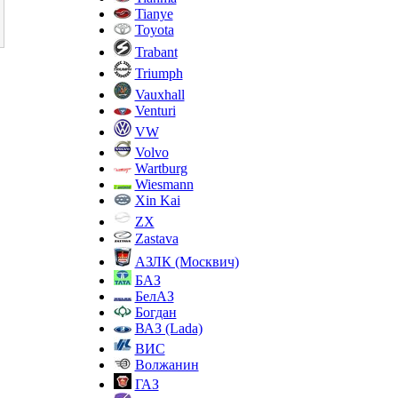
Tianye
Toyota
Trabant
Triumph
Vauxhall
Venturi
VW
Volvo
Wartburg
Wiesmann
Xin Kai
ZX
Zastava
АЗЛК (Москвич)
БАЗ
БелАЗ
Богдан
ВАЗ (Lada)
ВИС
Волжанин
ГАЗ