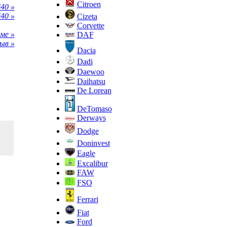
Citroen
40 »
40 »
Cizeta
Corvette
ме »
DAF
ыв »
Dacia
Dadi
Daewoo
Daihatsu
De Lorean
DeTomaso
Derways
Dodge
Doninvest
Eagle
Excalibur
FAW
FSO
Ferrari
Fiat
Ford