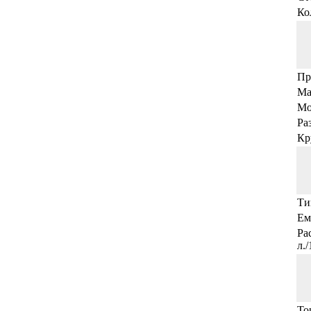
Ко
Пр
Ма
Мо
Ра
Кр
Ти
Ем
Ра
л.
То