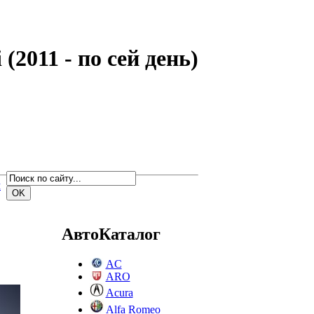
2011 - по сей день)
м
АвтоКаталог
AC
ARO
Acura
Alfa Romeo