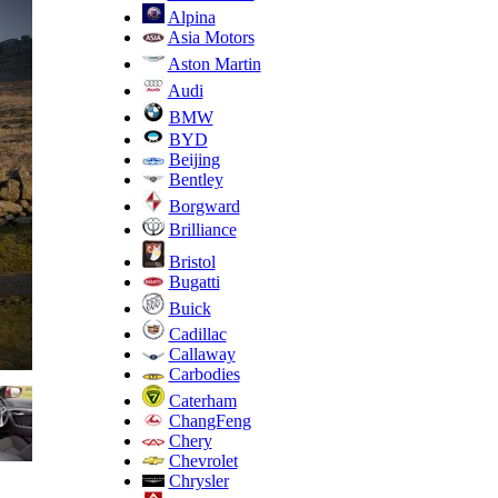
Alpina
Asia Motors
Aston Martin
Audi
BMW
BYD
Beijing
Bentley
Borgward
Brilliance
Bristol
Bugatti
Buick
Cadillac
Callaway
Carbodies
Caterham
ChangFeng
Chery
Chevrolet
Chrysler