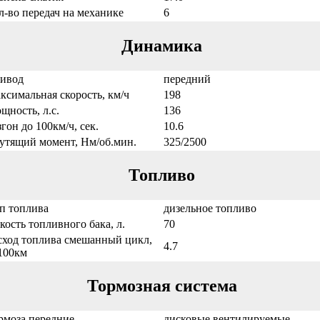
л-во передач на механике
6
Динамика
ивод
передний
ксимальная скорость, км/ч
198
щность, л.с.
136
згон до 100км/ч, сек.
10.6
утящий момент, Нм/об.мин.
325/2500
Топливо
п топлива
дизельное топливо
кость топливного бака, л.
70
сход топлива смешанный цикл,
4.7
/100км
Тормозная система
рмоза передние
дисковые вентилируемые