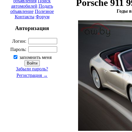
Porsche 911 
объявления
Поиск
автомобилей
Подать
Годы в
объявление
Полезное
Контакты
Форум
Авторизация
Логин:
Пароль:
запомнить меня
Забыли пароль?
Регистрация →