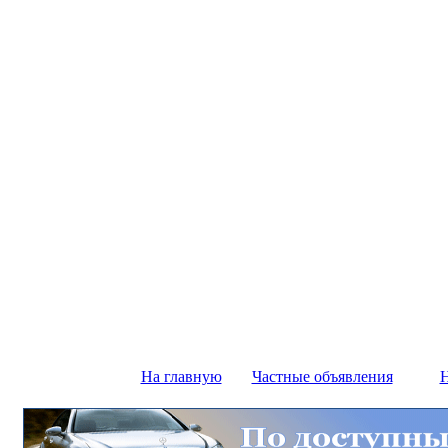
На главную
Частные объявления
Н