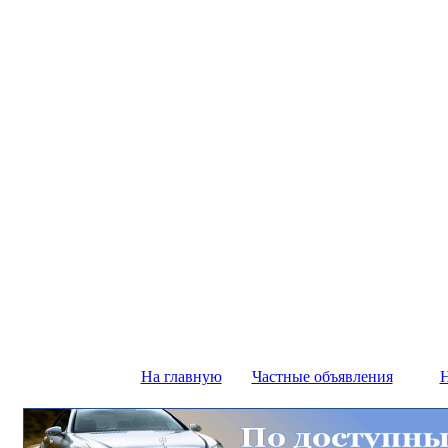
На главную
Частные объявления
Н