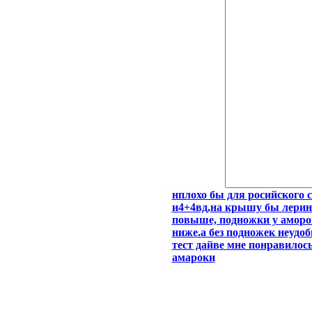
нплохо бы для росийского 
и4+4вд,на крышу бы леринг
повыше, подножки у аморок
ниже.а без подножек неудо
тест дайве мне понравилос
амароки