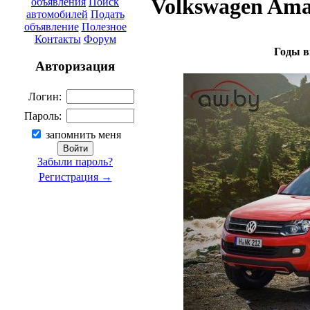
Volkswagen Ama
объявления
Поиск
автомобилей
Подать
объявление
Полезное
Контакты
Форум
Годы в
Авторизация
Логин:
Пароль:
запомнить меня
Забыли пароль?
Регистрация →