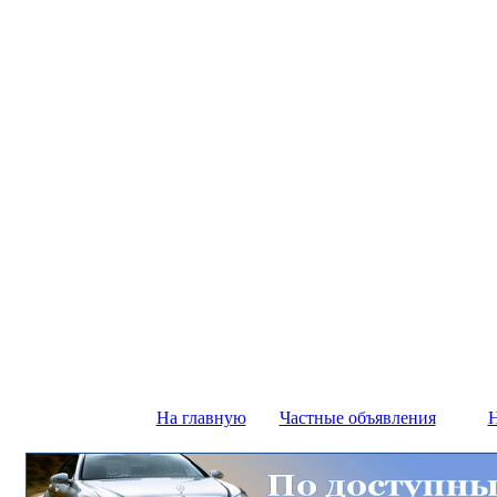
На главную
Частные объявления
Н