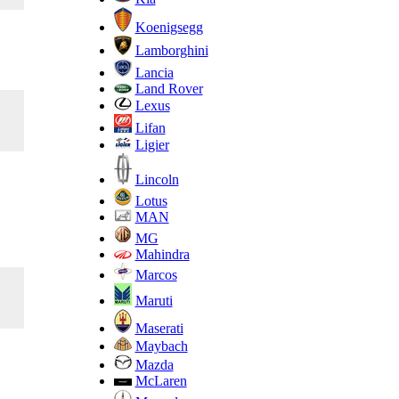
Koenigsegg
Lamborghini
Lancia
Land Rover
Lexus
Lifan
Ligier
Lincoln
Lotus
MAN
MG
Mahindra
Marcos
Maruti
Maserati
Maybach
Mazda
McLaren