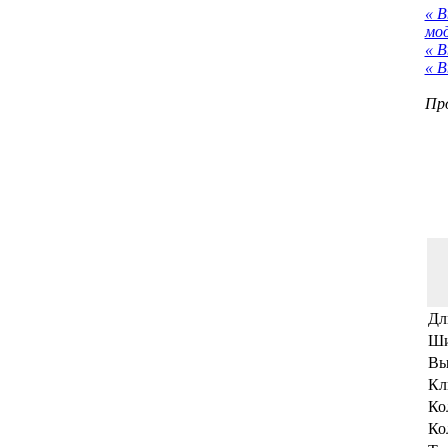
« 
мо
« В
« В
Про
Дл
Ши
Вы
Кл
Ко
Ко