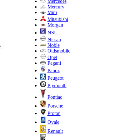
Mercedes
Mercury
Mini
Mitsubishi
Morgan
NSU
Nissan
Noble
е,
Oldsmobile
Opel
Pagani
Panoz
Peugeot
Plymouth
Pontiac
Porsche
Proton
Qvale
Renault