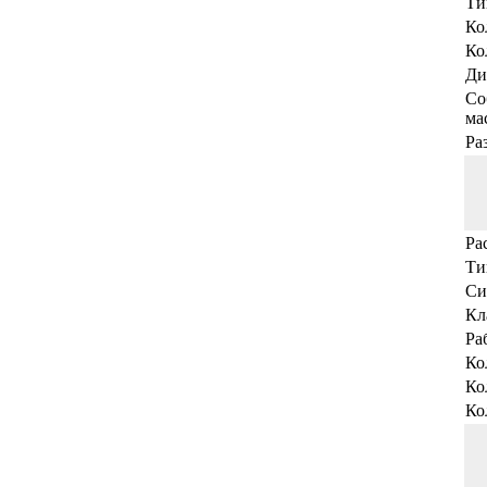
Ти
Ко
Ко
Ди
Со
мас
Ра
Ра
Ти
Си
Кл
Ра
Ко
Ко
Ко