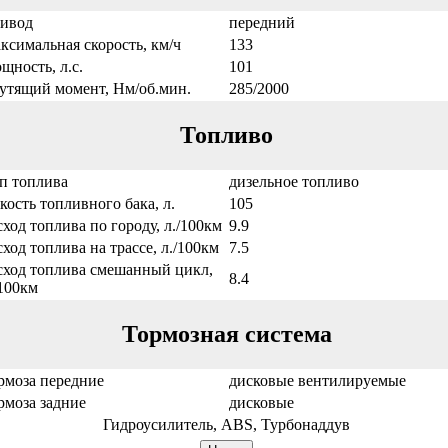
ивод
передний
ксимальная скорость, км/ч
133
щность, л.с.
101
утящий момент, Нм/об.мин.
285/2000
Топливо
п топлива
дизельное топливо
кость топливного бака, л.
105
сход топлива по городу, л./100км
9.9
сход топлива на трассе, л./100км
7.5
сход топлива смешанный цикл,
8.4
/100км
Тормозная система
рмоза передние
дисковые вентилируемые
рмоза задние
дисковые
Гидроусилитель, ABS, Турбонаддув