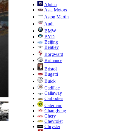
Alpina
Asia Motors
Aston Martin
Audi
BMW
BYD
Beijing
Bentley
Borgward
Brilliance
Bristol
Bugatti
Buick
Cadillac
Callaway
Carbodies
Caterham
ChangFeng
Chery
Chevrolet
Chrysler