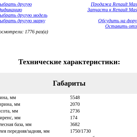
Выбрать другую
Продажа Renault Mast
дификацию
Запчасти к Renault Mas
ыбрать другую модель
ыбрать другую марку
Обсудить на фору
Оставить отз
смотрели: 1776 раз(а)
Технические характеристики:
Габариты
ина, мм
5548
рина, мм
2070
сота, мм
2736
иренс, мм
174
лесная база, мм
3682
лея передняя/задняя, мм
1750/1730