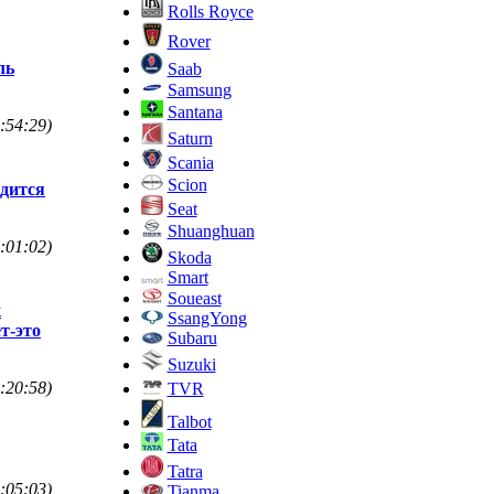
Rolls Royce
Rover
ль
Saab
Samsung
Santana
:54:29)
Saturn
Scania
Scion
одится
Seat
Shuanghuan
:01:02)
Skoda
Smart
Soueast
к
SsangYong
т-это
Subaru
Suzuki
:20:58)
TVR
Talbot
Tata
Tatra
:05:03)
Tianma