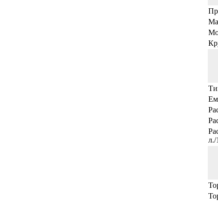
Пр
Ма
Мо
Кр
Ти
Ем
Ра
Ра
Ра
л.
То
То