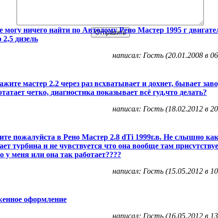
Не могу ничего найти по Автодому Рено Мастер 1995 г двигате
 2,5 дизель
написал: Гость (20.01.2008 в 06
ажите мастер 2.2 через раз всхватывает и дохнет, бывает зав
отатает четко, диагностика показывает всё гуд,что делать?
написал: Гость (18.02.2012 в 20
те пожалуйста в Рено Мастер 2.8 dTi 1999г.в. Не слышно ка
ает турбина и не чувствуется что она вообще там присутствуе
о у меня или она так работает????
написал: Гость (15.05.2012 в 10
женное оформление
написал: Гость (16.05.2012 в 13