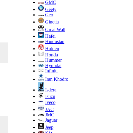
GMC
Geely
Geo
Ginetta
Great Wall
Hafei
Hindustan
Holden
Honda
Hummer
Hyundai
Infiniti
Iran Khodro
Isdera
Isuzu
Iveco
JAC
JMC
Jaguar
Jeep
Kia