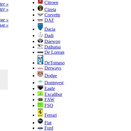
Citroen
er »
ter »
Cizeta
Corvette
ме »
DAF
ыв »
Dacia
Dadi
Daewoo
Daihatsu
De Lorean
DeTomaso
Derways
Dodge
Doninvest
Eagle
Excalibur
FAW
FSO
Ferrari
Fiat
Ford