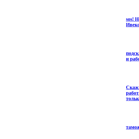
sos! 
Ивеко
подск
и раб
Скажи
работ
тольк
тамо