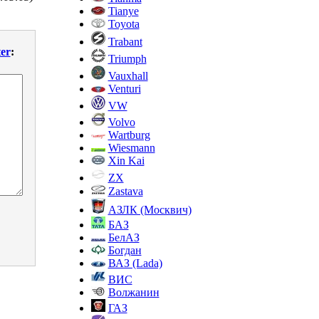
Tianye
Toyota
Trabant
er
:
Triumph
Vauxhall
Venturi
VW
Volvo
Wartburg
Wiesmann
Xin Kai
ZX
Zastava
АЗЛК (Москвич)
БАЗ
БелАЗ
Богдан
ВАЗ (Lada)
ВИС
Волжанин
ГАЗ