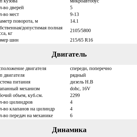
п кузова
микроавтобус
л-во дверей
5
л-во мест
9-13
аметр поворота, м
14.1
бственная/допустимая полная
2105/5800
са, кг
змер шин
215/65 R16
Двигатель
сположение двигателя
спереди, поперечно
п двигателя
рядный
стема питания
дизель Н.В
апанный механизм
dohc, 16V
бочий объем, куб.см.
2299
л-во цилиндров
4
л-во клапанов на цилиндр
4
л-во передач на механике
6
Динамика