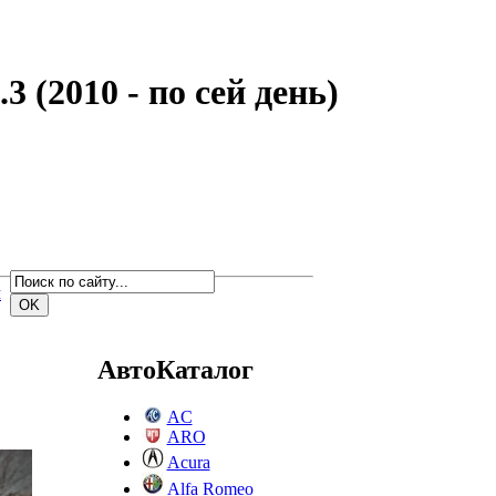
 (2010 - по сей день)
м
АвтоКаталог
AC
ARO
Acura
Alfa Romeo