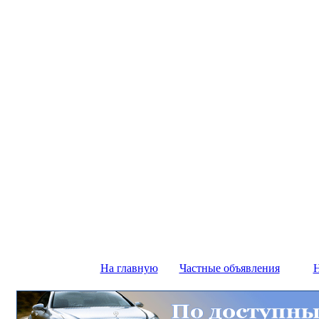
На главную
Частные объявления
Н