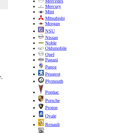
Mercedes
Mercury
Mini
Mitsubishi
Morgan
NSU
Nissan
Noble
Oldsmobile
Opel
Pagani
Panoz
Peugeot
е,
Plymouth
Pontiac
Porsche
Proton
Qvale
Renault