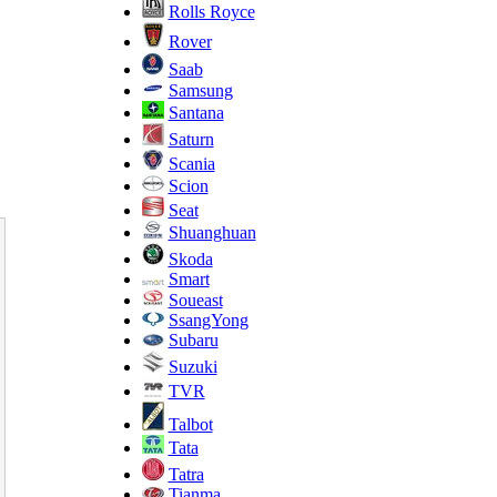
Rolls Royce
Rover
Saab
Samsung
Santana
Saturn
Scania
Scion
Seat
Shuanghuan
Skoda
Smart
Soueast
SsangYong
Subaru
Suzuki
TVR
Talbot
Tata
Tatra
Tianma