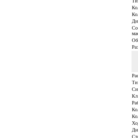
Ти
Ко
Ко
Ди
Со
мас
Об
Ра
Ра
Ти
Си
Кл
Ра
Ко
Ко
Хо
Ди
Ст