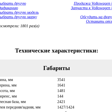
Выбрать другую
Продажа Volkswagen 
дификацию
Запчасти к Volkswagen 
ыбрать другую модель
ыбрать другую марку
Обсудить на фору
Оставить отз
смотрели: 1801 раз(а)
Технические характеристики:
Габариты
ина, мм
3541
рина, мм
1641
сота, мм
1481
иренс, мм
144
лесная база, мм
2421
лея передняя/задняя, мм
1427/1424