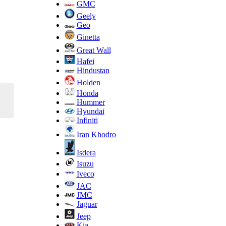
GMC
Geely
Geo
Ginetta
Great Wall
Hafei
Hindustan
Holden
Honda
Hummer
Hyundai
Infiniti
Iran Khodro
Isdera
Isuzu
Iveco
JAC
JMC
Jaguar
Jeep
Kia