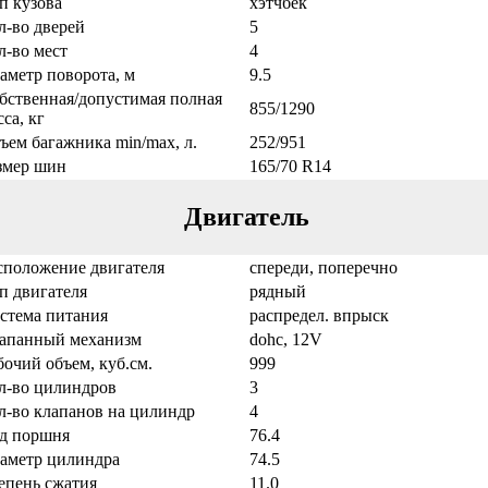
п кузова
хэтчбек
л-во дверей
5
л-во мест
4
аметр поворота, м
9.5
бственная/допустимая полная
855/1290
са, кг
ъем багажника min/max, л.
252/951
змер шин
165/70 R14
Двигатель
сположение двигателя
спереди, поперечно
п двигателя
рядный
стема питания
распредел. впрыск
апанный механизм
dohc, 12V
бочий объем, куб.см.
999
л-во цилиндров
3
л-во клапанов на цилиндр
4
д поршня
76.4
аметр цилиндра
74.5
епень сжатия
11.0