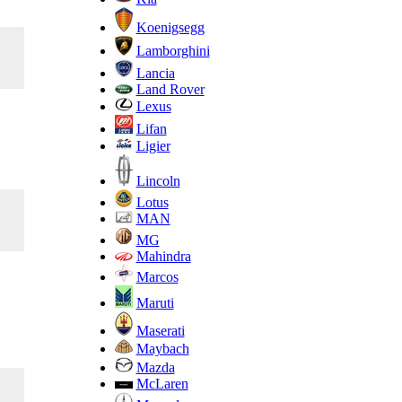
Koenigsegg
Lamborghini
Lancia
Land Rover
Lexus
Lifan
Ligier
Lincoln
Lotus
MAN
MG
Mahindra
Marcos
Maruti
Maserati
Maybach
Mazda
McLaren