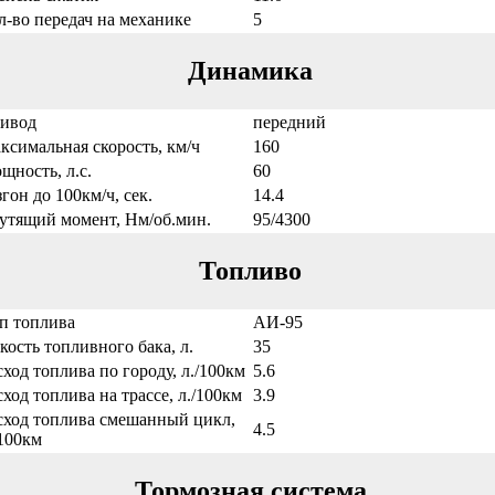
л-во передач на механике
5
Динамика
ивод
передний
ксимальная скорость, км/ч
160
щность, л.с.
60
згон до 100км/ч, сек.
14.4
утящий момент, Нм/об.мин.
95/4300
Топливо
п топлива
АИ-95
кость топливного бака, л.
35
сход топлива по городу, л./100км
5.6
сход топлива на трассе, л./100км
3.9
сход топлива смешанный цикл,
4.5
/100км
Тормозная система