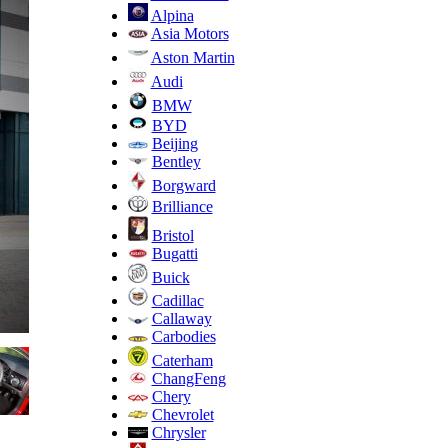
Alpina
Asia Motors
Aston Martin
Audi
BMW
BYD
Beijing
Bentley
Borgward
Brilliance
Bristol
Bugatti
Buick
Cadillac
Callaway
Carbodies
Caterham
ChangFeng
Chery
Chevrolet
Chrysler