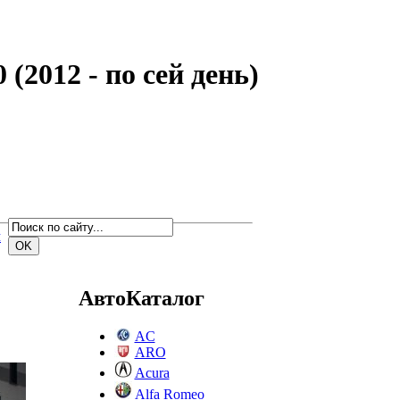
(2012 - по сей день)
м
АвтоКаталог
AC
ARO
Acura
Alfa Romeo