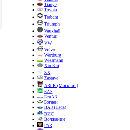
Tianye
Toyota
Trabant
Triumph
Vauxhall
Venturi
VW
Volvo
Wartburg
Wiesmann
Xin Kai
ZX
Zastava
АЗЛК (Москвич)
БАЗ
БелАЗ
Богдан
ВАЗ (Lada)
ВИС
Волжанин
ГАЗ