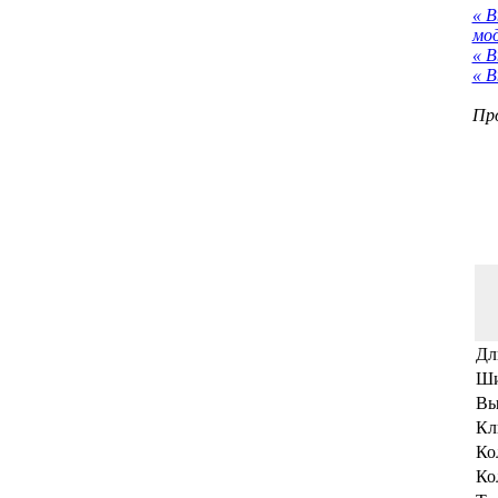
« 
мо
« В
« В
Про
Дл
Ши
Вы
Кл
Ко
Ко