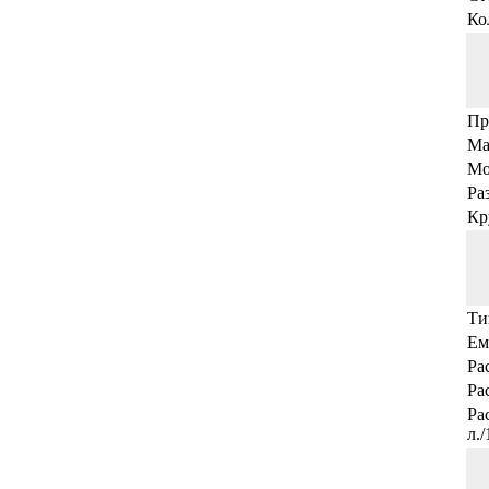
Ко
Пр
Ма
Мо
Ра
Кр
Ти
Ем
Ра
Ра
Ра
л.