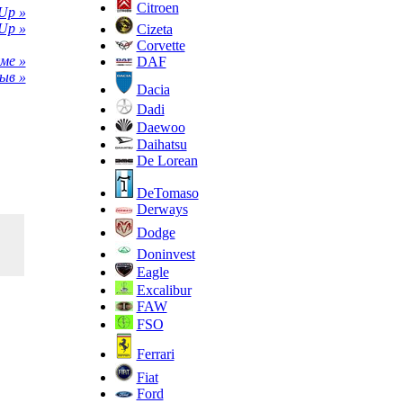
Citroen
Up »
Up »
Cizeta
Corvette
ме »
DAF
ыв »
Dacia
Dadi
Daewoo
Daihatsu
De Lorean
DeTomaso
Derways
Dodge
Doninvest
Eagle
Excalibur
FAW
FSO
Ferrari
Fiat
Ford