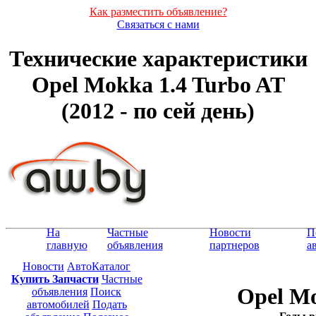
Как разместить объявление?
Связаться с нами
Технические характеристики
Opel Mokka 1.4 Turbo AT
(2012 - по сей день)
На
Частные
Новости
П
главную
объявления
партнеров
а
Новости
АвтоКаталог
Купить Запчасти
Частные
Opel Mo
объявления
Поиск
автомобилей
Подать