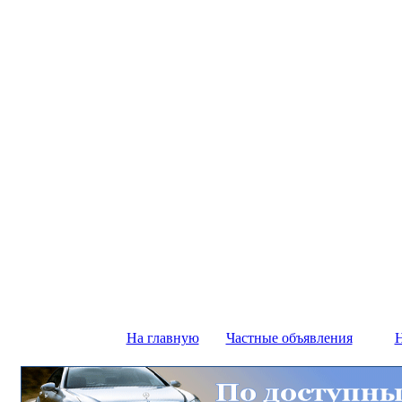
На главную
Частные объявления
Н