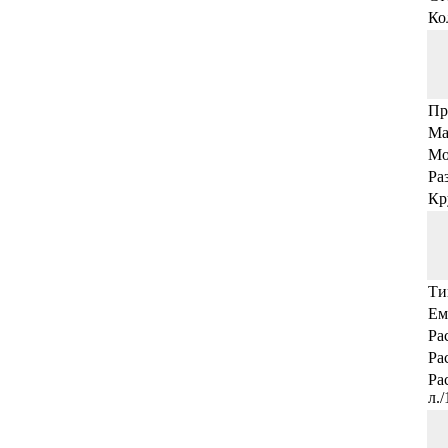
Ко
Пр
Ма
Мо
Ра
Кр
Ти
Ем
Ра
Ра
Ра
л.