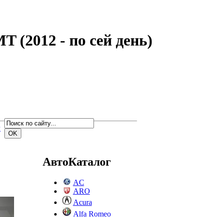
 (2012 - по сей день)
м
АвтоКаталог
AC
ARO
Acura
Alfa Romeo