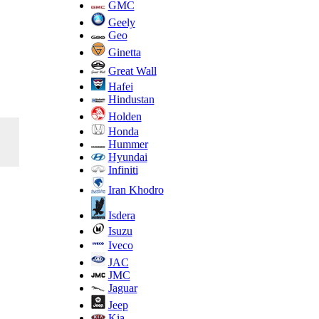
GMC
Geely
Geo
Ginetta
Great Wall
Hafei
Hindustan
Holden
Honda
Hummer
Hyundai
Infiniti
Iran Khodro
Isdera
Isuzu
Iveco
JAC
JMC
Jaguar
Jeep
Kia