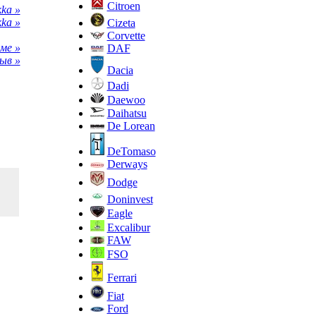
Citroen
ka »
ka »
Cizeta
Corvette
ме »
DAF
ыв »
Dacia
Dadi
Daewoo
Daihatsu
De Lorean
DeTomaso
Derways
Dodge
Doninvest
Eagle
Excalibur
FAW
FSO
Ferrari
Fiat
Ford