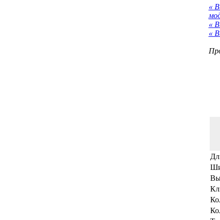
« 
мо
« В
« В
Про
Дл
Ши
Вы
Кл
Ко
Ко