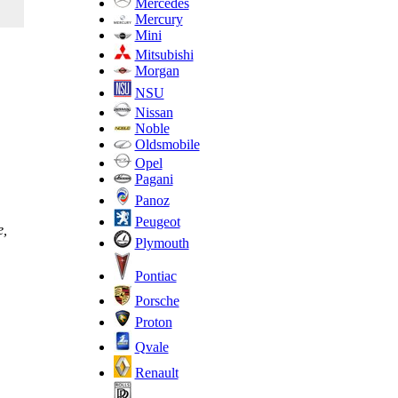
Mercedes
Mercury
Mini
Mitsubishi
Morgan
NSU
Nissan
Noble
Oldsmobile
Opel
Pagani
Panoz
Peugeot
е,
Plymouth
Pontiac
Porsche
Proton
Qvale
Renault