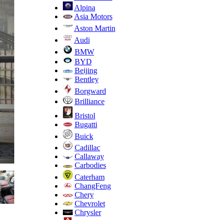
Alpina
Asia Motors
Aston Martin
Audi
BMW
BYD
Beijing
Bentley
Borgward
Brilliance
Bristol
Bugatti
Buick
Cadillac
Callaway
Carbodies
Caterham
ChangFeng
Chery
Chevrolet
Chrysler