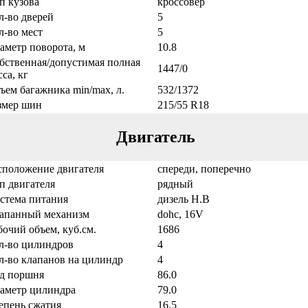
п кузова
кроссовер
л-во дверей
5
л-во мест
5
аметр поворота, м
10.8
бственная/допустимая полная
1447/0
са, кг
ъем багажника min/max, л.
532/1372
змер шин
215/55 R18
Двигатель
сположение двигателя
спереди, поперечно
п двигателя
рядный
стема питания
дизель Н.В
апанный механизм
dohc, 16V
бочий объем, куб.см.
1686
л-во цилиндров
4
л-во клапанов на цилиндр
4
д поршня
86.0
аметр цилиндра
79.0
епень сжатия
16.5