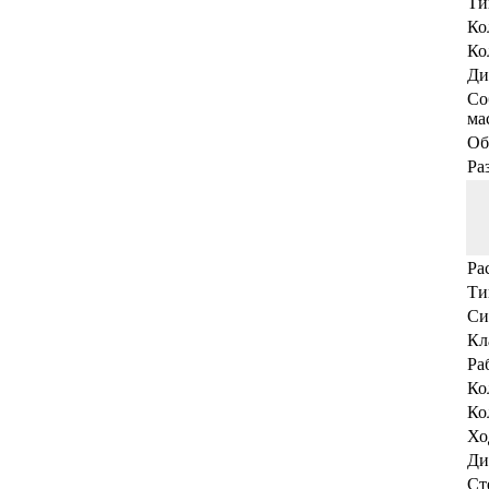
Ти
Ко
Ко
Ди
Со
мас
Об
Ра
Ра
Ти
Си
Кл
Ра
Ко
Ко
Хо
Ди
Ст