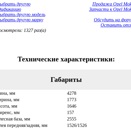
Выбрать другую
Продажа Opel Mok
дификацию
Запчасти к Opel Mok
ыбрать другую модель
ыбрать другую марку
Обсудить на фору
Оставить отз
смотрели: 1327 раз(а)
Технические характеристики:
Габариты
ина, мм
4278
рина, мм
1773
сота, мм
1646
иренс, мм
157
лесная база, мм
2555
лея передняя/задняя, мм
1526/1526