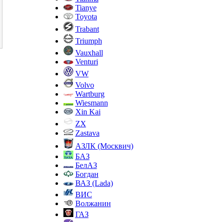
Tianye
Toyota
Trabant
Triumph
Vauxhall
Venturi
VW
Volvo
Wartburg
Wiesmann
Xin Kai
ZX
Zastava
АЗЛК (Москвич)
БАЗ
БелАЗ
Богдан
ВАЗ (Lada)
ВИС
Волжанин
ГАЗ