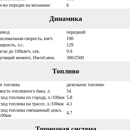
л-во передач на механике
6
Динамика
ивод
передний
ксимальная скорость, км/ч
190
щность, л.с.
129
згон до 100км/ч, сек.
9.9
утящий момент, Нм/об.мин.
300/2500
Топливо
п топлива
дизельное топливо
кость топливного бака, л.
54
сход топлива по городу, л./100км
5.8
сход топлива на трассе, л./100км
4.1
сход топлива смешанный цикл,
4.7
/100км
Тормозная система