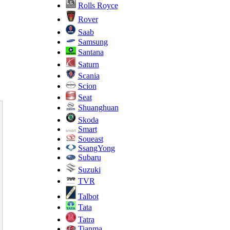
Rolls Royce
Rover
Saab
Samsung
Santana
Saturn
Scania
Scion
Seat
Shuanghuan
Skoda
Smart
Soueast
SsangYong
Subaru
Suzuki
TVR
Talbot
Tata
Tatra
Tianma