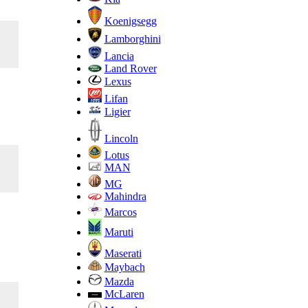
Koenigsegg
Lamborghini
Lancia
Land Rover
Lexus
Lifan
Ligier
Lincoln
Lotus
MAN
MG
Mahindra
Marcos
Maruti
Maserati
Maybach
Mazda
McLaren