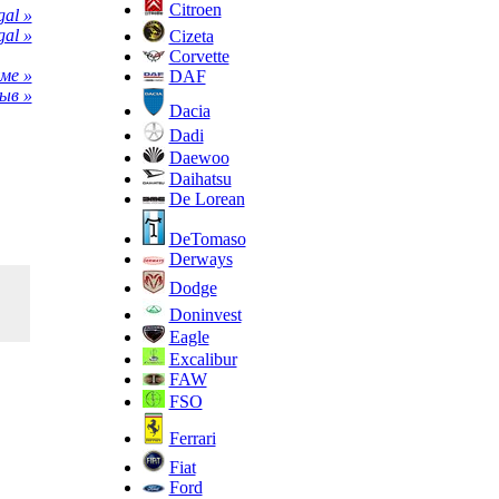
Citroen
al »
al »
Cizeta
Corvette
ме »
DAF
ыв »
Dacia
Dadi
Daewoo
Daihatsu
De Lorean
DeTomaso
Derways
Dodge
Doninvest
Eagle
Excalibur
FAW
FSO
Ferrari
Fiat
Ford