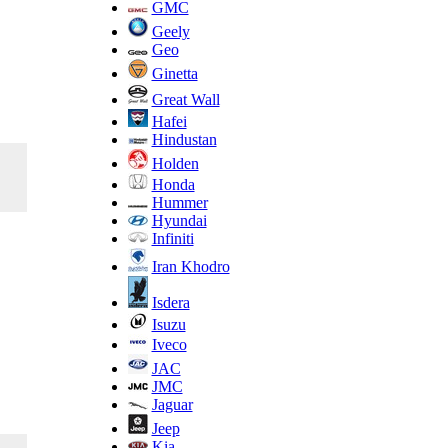
GMC
Geely
Geo
Ginetta
Great Wall
Hafei
Hindustan
Holden
Honda
Hummer
Hyundai
Infiniti
Iran Khodro
Isdera
Isuzu
Iveco
JAC
JMC
Jaguar
Jeep
Kia