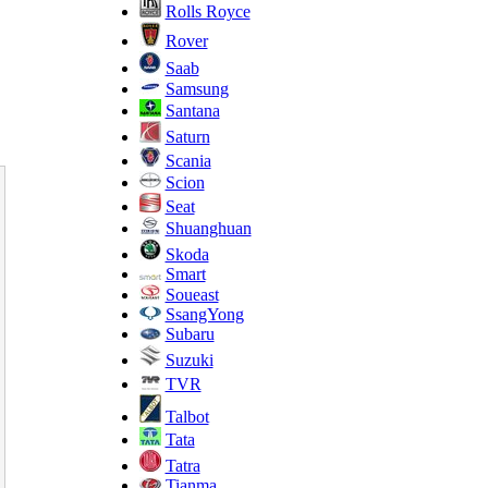
Rolls Royce
Rover
Saab
Samsung
Santana
Saturn
Scania
Scion
Seat
Shuanghuan
Skoda
Smart
Soueast
SsangYong
Subaru
Suzuki
TVR
Talbot
Tata
Tatra
Tianma