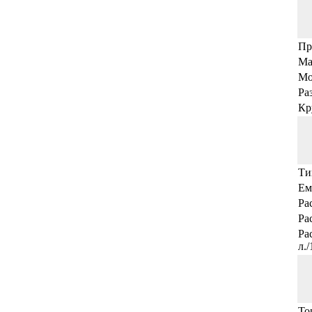
Пр
Ма
Мо
Ра
Кр
Ти
Ем
Ра
Ра
Ра
л.
То