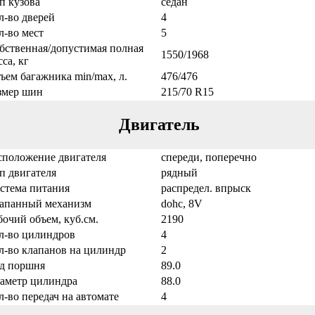
п кузова
седан
л-во дверей
4
л-во мест
5
бственная/допустимая полная
1550/1968
са, кг
ъем багажника min/max, л.
476/476
змер шин
215/70 R15
Двигатель
сположение двигателя
спереди, поперечно
п двигателя
рядный
стема питания
распредел. впрыск
апанный механизм
dohc, 8V
бочий объем, куб.см.
2190
л-во цилиндров
4
л-во клапанов на цилиндр
2
д поршня
89.0
аметр цилиндра
88.0
л-во передач на автомате
4