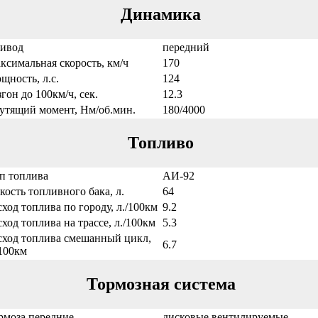
Динамика
ивод
передний
ксимальная скорость, км/ч
170
щность, л.с.
124
згон до 100км/ч, сек.
12.3
утящий момент, Нм/об.мин.
180/4000
Топливо
п топлива
АИ-92
кость топливного бака, л.
64
сход топлива по городу, л./100км
9.2
сход топлива на трассе, л./100км
5.3
сход топлива смешанный цикл,
6.7
/100км
Тормозная система
рмоза передние
дисковые вентилируемые