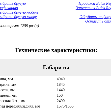
Выбрать другую
Продажа Buick Reg
дификацию
Запчасти к Buick Reg
ыбрать другую модель
ыбрать другую марку
Обсудить на фору
Оставить отз
смотрели: 1259 раз(а)
Технические характеристики:
Габариты
ина, мм
4940
рина, мм
1845
сота, мм
1440
иренс, мм
150
лесная база, мм
2490
лея передняя/задняя, мм
1575/1555