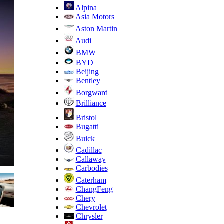
Alpina
Asia Motors
Aston Martin
Audi
BMW
BYD
Beijing
Bentley
Borgward
Brilliance
Bristol
Bugatti
Buick
Cadillac
Callaway
Carbodies
Caterham
ChangFeng
Chery
Chevrolet
Chrysler