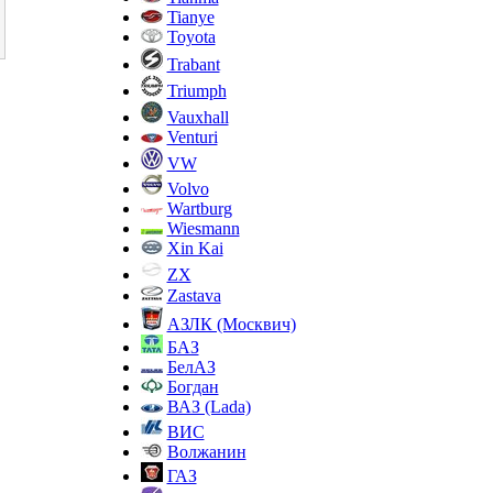
Tianye
Toyota
Trabant
Triumph
Vauxhall
Venturi
VW
Volvo
Wartburg
Wiesmann
Xin Kai
ZX
Zastava
АЗЛК (Москвич)
БАЗ
БелАЗ
Богдан
ВАЗ (Lada)
ВИС
Волжанин
ГАЗ