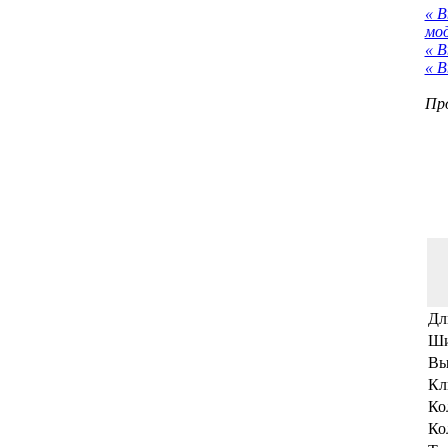
« 
мо
« В
« В
Про
Дл
Ши
Вы
Кл
Ко
Ко