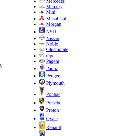
Mercedes
Mercury
Mini
Mitsubishi
Morgan
NSU
Nissan
Noble
Oldsmobile
Opel
Pagani
е,
Panoz
Peugeot
Plymouth
Pontiac
Porsche
Proton
Qvale
Renault