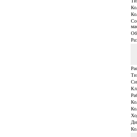
Ти
Ко
Ко
Со
мас
Об
Ра
Ра
Ти
Си
Кл
Ра
Ко
Ко
Хо
Ди
Ко