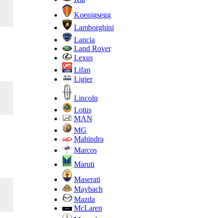
Koenigsegg
Lamborghini
Lancia
Land Rover
Lexus
Lifan
Ligier
Lincoln
Lotus
MAN
MG
Mahindra
Marcos
Maruti
Maserati
Maybach
Mazda
McLaren