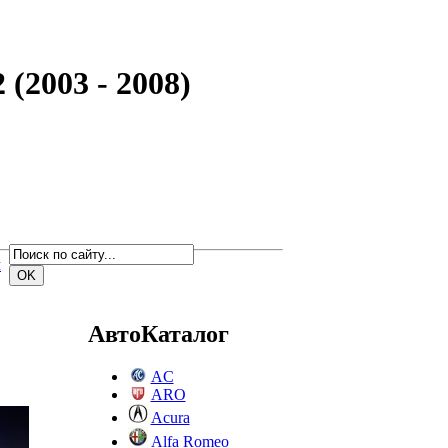
(2003 - 2008)
м
АвтоКаталог
AC
ARO
Acura
Alfa Romeo