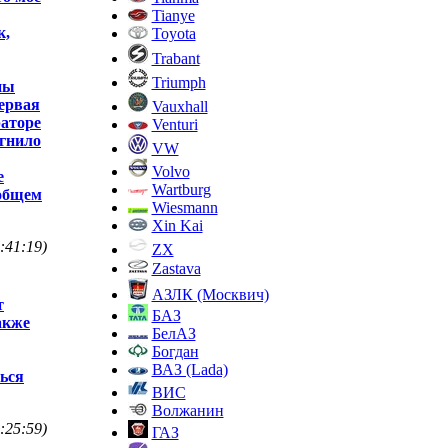
Tianye
к,
Toyota
Trabant
Triumph
ны
первая
Vauxhall
раторе
Venturi
тгнило
VW
Volvo
е
Wartburg
вобщем
Wiesmann
Xin Kai
:41:19)
ZX
Zastava
АЗЛК (Москвич)
т
БАЗ
акже
БелАЗ
Богдан
ВАЗ (Lada)
ться
ВИС
Волжанин
:25:59)
ГАЗ