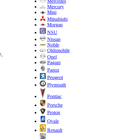
Mercedes
Mercury
Mini
Mitsubishi
Morgan
NSU
Nissan
Noble
Oldsmobile
е,
Opel
Pagani
Panoz
Peugeot
Plymouth
Pontiac
Porsche
Proton
Qvale
Renault