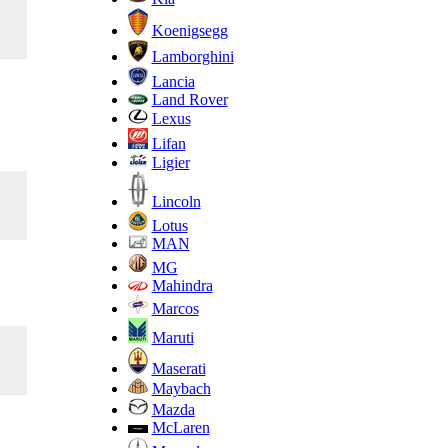
Koenigsegg
Lamborghini
Lancia
Land Rover
Lexus
Lifan
Ligier
Lincoln
Lotus
MAN
MG
Mahindra
Marcos
Maruti
Maserati
Maybach
Mazda
McLaren