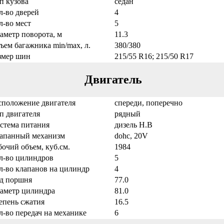
п кузова
седан
л-во дверей
4
л-во мест
5
аметр поворота, м
11.3
ъем багажника min/max, л.
380/380
змер шин
215/55 R16; 215/50 R17
Двигатель
сположение двигателя
спереди, поперечно
п двигателя
рядный
стема питания
дизель Н.В
апанный механизм
dohc, 20V
бочий объем, куб.см.
1984
л-во цилиндров
5
л-во клапанов на цилиндр
4
д поршня
77.0
аметр цилиндра
81.0
епень сжатия
16.5
л-во передач на механике
6