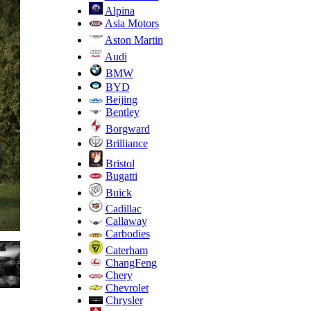
Alpina
Asia Motors
Aston Martin
Audi
BMW
BYD
Beijing
Bentley
Borgward
Brilliance
Bristol
Bugatti
Buick
Cadillac
Callaway
Carbodies
Caterham
ChangFeng
Chery
Chevrolet
Chrysler