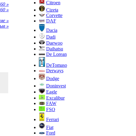
Citroen
60 »
60 »
Cizeta
Corvette
ме »
DAF
ыв »
Dacia
Dadi
Daewoo
Daihatsu
De Lorean
DeTomaso
Derways
Dodge
Doninvest
Eagle
Excalibur
FAW
FSO
Ferrari
Fiat
Ford