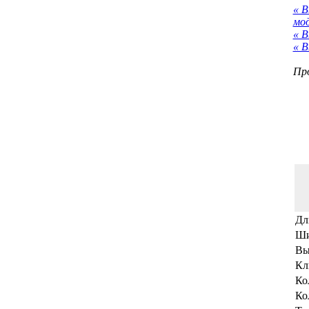
« 
мо
« В
« В
Про
Дл
Ши
Вы
Кл
Ко
Ко