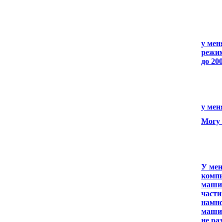
у мен
режим
до 20
у мен
Могу 
У мен
компь
машин
части
намно
машин
не ра