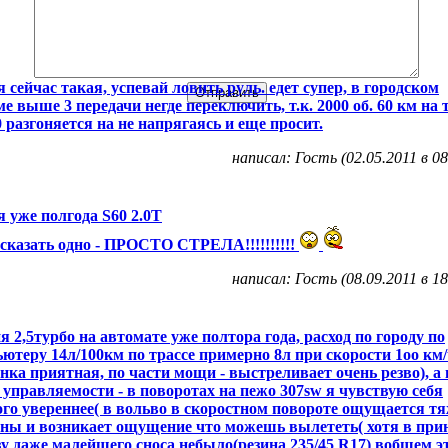
я сейчас такая, успевай ловить руль. едет супер, в городском
е выше 3 передачи негде переключить, т.к. 2000 об. 60 км на 
0 разгоняется на не напрягаясь и еще просит.
написал: Гость (02.05.2011 в 08
я уже полгода S60 2.0T
сказать одно - ПРОСТО СТРЕЛА!!!!!!!!!!
написал: Гость (08.09.2011 в 18
я 2,5турбо на автомате уже полтора года, расход по городу по
ютеру 14л/100км по трассе примерно 8л при скорости 1оо км/
ка приятная, по части мощи - выстреливает очень резво), а 
 управляемости - в поворотах на пежо 307sw я чувствую себя
го увереннее( в вольво в скоростном повороте ощущается т
ы и возникает ощущение что можешь вылететь( хотя в при
зу даже малейшего сноса небыло(резина 235/45 R17) вобщем э