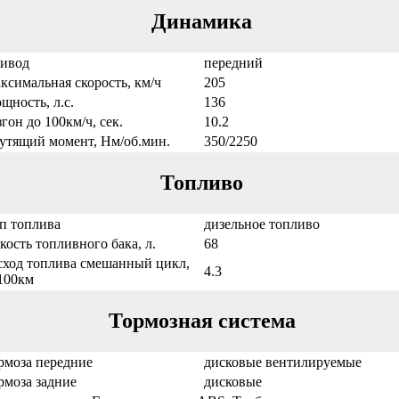
Динамика
ивод
передний
ксимальная скорость, км/ч
205
щность, л.с.
136
згон до 100км/ч, сек.
10.2
утящий момент, Нм/об.мин.
350/2250
Топливо
п топлива
дизельное топливо
кость топливного бака, л.
68
сход топлива смешанный цикл,
4.3
/100км
Тормозная система
рмоза передние
дисковые вентилируемые
рмоза задние
дисковые