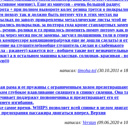
ктивное мнение:). Еще из минусов - очень большой радиус
рота + при полном вывороте колес резина трется о подкрыло
м походу так и должно быть потому что в этих местах на
ылках по заводу прикреплены металлические листы чтоб не
рались подкрылки. за полтора года кроме стандартных заме
, ремни, ролики и тд пришлось поменять помпу потому как 
ла через месяц после замены, загудел подшипник толи в гене
в компрессоре кондиционера(руки еще не дошли сделать) и о
ение на глушителе(вообще глушитель сделан и слабенького
ла - ржавеет) кажется все - вобщем такие вот незначительны
ки:) а в остальном машина классная, солидная, красивая - 
ую)))
написал:
timoha-tol
(30.10.2011 в 18
ая рама и ее пружины с ограниченным ходом предотвращаю
ом глубокое вдавливание сидящего в спинку сидения. Она т
ечивает поддержку позвоночника и предотвращает его от
него изгибания.
же самое время, WHIPS позволяет всей спинке в целом двига
, предохраняя пассажира двигаться вперед. Верхня
написал:
Verstan
(09.06.2020 в 10