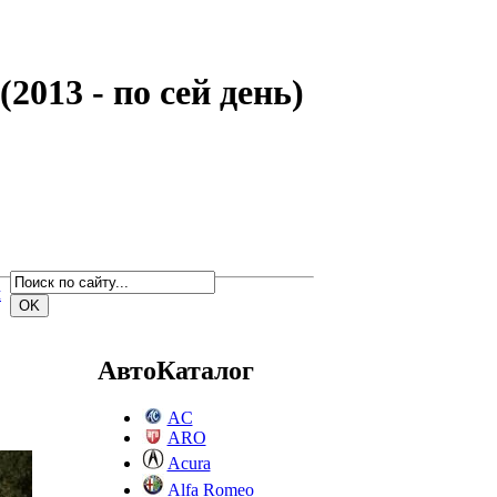
2013 - по сей день)
м
АвтоКаталог
AC
ARO
Acura
Alfa Romeo