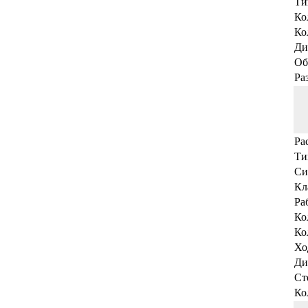
Ти
Ко
Ко
Ди
Об
Ра
Ра
Ти
Си
Кл
Ра
Ко
Ко
Хо
Ди
Ст
Ко