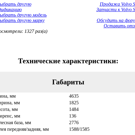
Выбрать другую
Продажа Volvo S
дификацию
Запчасти к Volvo S
ыбрать другую модель
ыбрать другую марку
Обсудить на фору
Оставить отз
смотрели: 1327 раз(а)
Технические характеристики:
Габариты
ина, мм
4635
рина, мм
1825
сота, мм
1484
иренс, мм
136
лесная база, мм
2776
лея передняя/задняя, мм
1588/1585