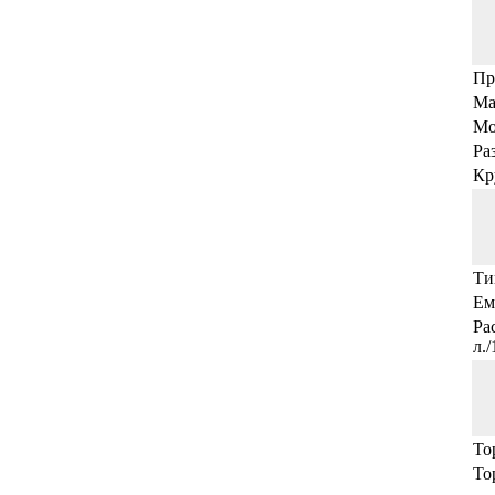
Пр
Ма
Мо
Ра
Кр
Ти
Ем
Ра
л.
То
То