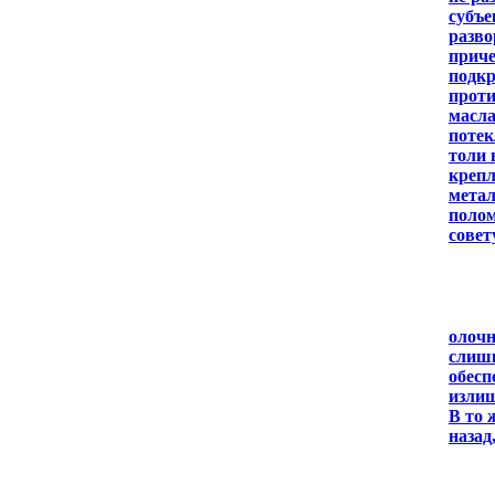
субъе
разво
приче
подкр
проти
масла
потек
толи 
крепл
метал
полом
совет
олочн
слишк
обесп
излиш
В то 
назад