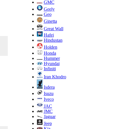
GMC
Geely
Geo
Ginetta
Great Wall
Hafei
Hindustan
Holden
Honda
Hummer
Hyundai
Infiniti
Iran Khodro
Isdera
Isuzu
Iveco
JAC
JMC
Jaguar
Jeep
Kia