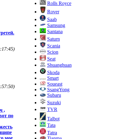
Rolls Royce
Rover
Saab
Samsung
Santana
третей.
Saturn
Scania
:17:45)
Scion
Seat
Shuanghuan
Skoda
Smart
Soueast
:57:50)
SsangYong
Subaru
Suzuki
TVR
ч ,
вот по
Talbot
Tata
яжесть
нципе
Tatra
то мое
Tianma