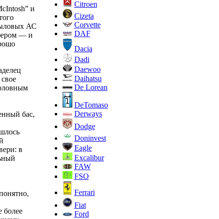
Citroen
cIntosh” и
Cizeta
того
Corvette
тыловых АС
DAF
фером — и
орошо
Dacia
Dadi
Daewoo
аделец
Daihatsu
 свое
De Lorean
головным
DeTomaso
Derways
енный бас,
Dodge
ишлось
Doninvest
й
Eagle
вери: в
Excalibur
льный
FAW
FSO
Ferrari
понятно,
Fiat
е более
Ford