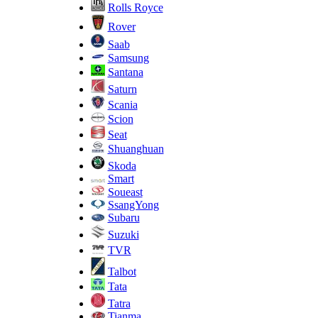
Rolls Royce
Rover
Saab
Samsung
Santana
Saturn
Scania
Scion
Seat
Shuanghuan
Skoda
Smart
Soueast
SsangYong
Subaru
Suzuki
TVR
Talbot
Tata
Tatra
Tianma