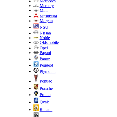
Mercedes
Mercury
Mini
Mitsubishi
Morgan
NSU
Nissan
Noble
Oldsmobile
Opel
Pagani
Panoz
Peugeot
Plymouth
Pontiac
Porsche
Proton
Qvale
Renault