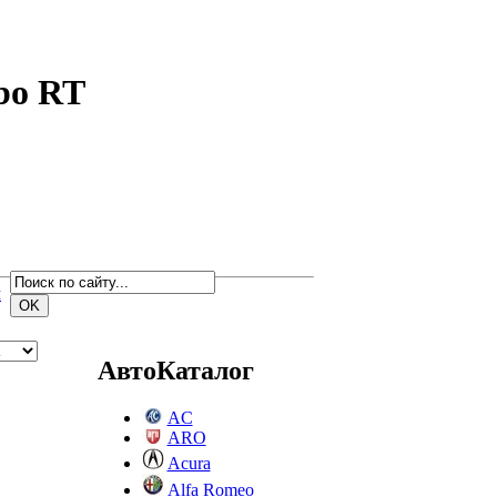
bo RT
м
АвтоКаталог
AC
ARO
Acura
Alfa Romeo