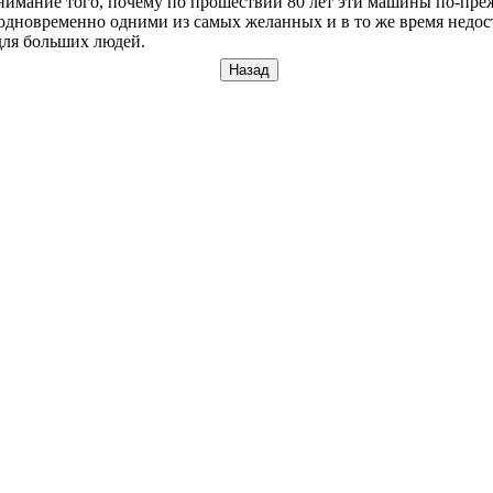
нимание того, почему по прошествии 80 лет эти машины по-пр
одновременно одними из самых желанных и в то же время недо
для больших людей.