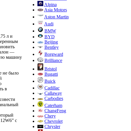
Alpina
Asia Motors
Aston Martin
Audi
BMW
,75 л и
BYD
веренным
Beijing
ановить
Bentley
Салон —
Borgward
кую машину
Brilliance
Bristol
е не было
Bugatti
й
Buick
о
Cadillac
ть в
Callaway
Carbodies
совести
канальный
Caterham
ChangFeng
который
Chery
 12W6” с
Chevrolet
Chrysler