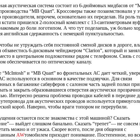
ая акустическая система состоит из 6-дюймовых мидбасов от “M
производства “MB Quart”. Кроссоверы также позаимствовали у э
 производителя, впрочем, основательно их переделав. На роль 
я кстати пришелся 2-полосный комплект с 13-сантиметровым ву
знакомым до боли логотипом. А что тут поделаешь, уж больно х
я английская сдержанность с немецкой пунктуальностью.
 чтобы не утруждать себя постоянной сменой дисков в дороге, вл
 обзавестись 6-дисковым чейнджером “Clarion”, который и занял
место в центральном подлокотнике рядом с телефоном. Связь с 
ом обеспечивается по оптическому каналу.
 “McIntosh” и “MB Quart” во фронтальных АС дает четкий, увер
С используются в основном в качестве подзвучки. Для связи
нных в багажнике сабвуферов с салоном часть задней полки пр
ать и закрыть образовавшиеся отверстия акустически прозрачно
ью. Интересно решена проблема проводки кабелей в передние д
путепровода для акустических проводов используется прямоуго
ский короб. Наверно, чтобы враги топором не перерубили.
щения остаются после знакомства с этой машиной? Сказать
ие”— выйдет слишком банально. Сказать “трепет”— не совсем 
етать можно и от ужаса. Скорее всего, после дня общения с
санным
AW
томобилем приходит понимание. Постепенное, но вс