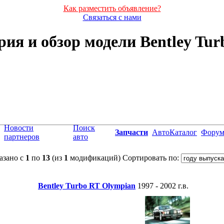
Как разместить объявление?
Связаться с нами
рия и обзор модели Bentley Tur
Новости
Поиск
Запчасти
АвтоКаталог
Фору
партнеров
авто
азано с
1
по
13
(из
1
модификаций)
Сортировать по:
Bentley Turbo RT Olympian
1997 - 2002 г.в.