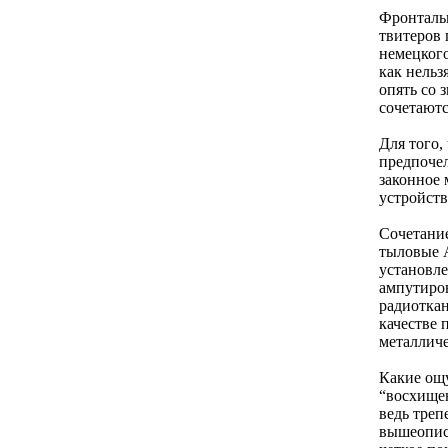
Фронтальн
твитеров 
немецкого
как нельз
опять со 
сочетаютс
Для того,
предпочел
законное 
устройств
Сочетание
тыловые А
установле
ампутиров
радиоткан
качестве 
металличе
Какие ощу
“восхищен
ведь треп
вышеопи