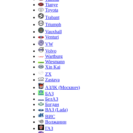
Tianye
Toyota
Trabant
Triumph
Vauxhall
Venturi
VW
Volvo
Wartburg
Wiesmann
Xin Kai
ZX
Zastava
АЗЛК (Москвич)
БАЗ
БелАЗ
Богдан
ВАЗ (Lada)
ВИС
Волжанин
ГАЗ