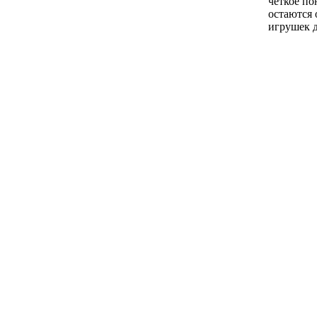
четкое по
остаются 
игрушек 