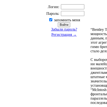
Логин:
Пароль:
запомнить меня
Забыли пароль?
“Bentley 
мощностью
Регистрация →
данным, п
этот агре
гимн брит
стало дел
С выбором
ни малейш
внешность
джентльме
штатные м
значитель
установщи
“McIntosh
фронтальн
параллель
последов