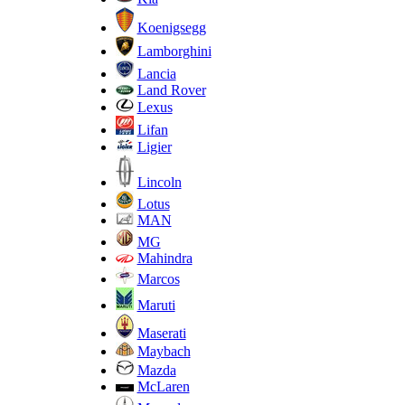
Koenigsegg
Lamborghini
Lancia
Land Rover
Lexus
Lifan
Ligier
Lincoln
Lotus
MAN
MG
Mahindra
Marcos
Maruti
Maserati
Maybach
Mazda
McLaren