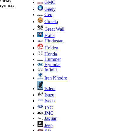
ежнему
GMC
ступных
Geely
Geo
Ginetta
Great Wall
Hafei
Hindustan
Holden
Honda
Hummer
Hyundai
Infiniti
Iran Khodro
Isdera
Isuzu
Iveco
JAC
JMC
Jaguar
Jeep
Kia