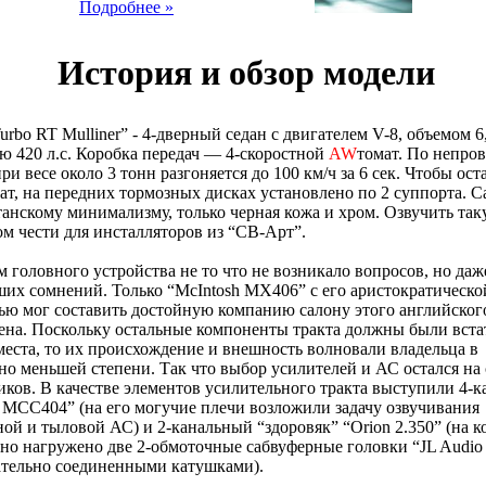
Подробнее »
История и обзор модели
Turbo RT Mulliner” - 4-дверный седан с двигателем V-8, объемом 6
 420 л.с. Коробка передач — 4-скоростной
AW
томат. По непро
ри весе около 3 тонн разгоняется до 100 км/ч за 6 сек. Чтобы ост
гат, на передних тормозных дисках установлено по 2 суппорта. 
анскому минимализму, только черная кожа и хром. Озвучить та
ом чести для инсталляторов из “СВ-Арт”.
 головного устройства не то что не возникало вопросов, но даж
их сомнений. Только “McIntosh MX406” с его аристократическо
ю мог составить достойную компанию салону этого английског
на. Поскольку остальные компоненты тракта должны были вста
еста, то их происхождение и внешность волновали владельца в
но меньшей степени. Так что выбор усилителей и АС остался на 
ков. В качестве элементов усилительного тракта выступили 4-
 MCC404” (на его могучие плечи возложили задачу озвучивания
ой и тыловой АС) и 2-канальный “здоровяк” “Orion 2.350” (на 
но нагружено две 2-обмоточные сабвуферные головки “JL Audio
ательно соединенными катушками).