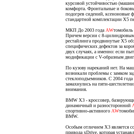
курсовой устойчивостью (машин
комфорта. Фронтальные и боковы
подогрев сидений, ксеноновые ф
стандартной комплектации X5 пе
МКП До 2003 года
AW
томобиль
Причем версии с 8-цилиндровым
рестайлинга продвинутые X5 обз
специфических дефектов за коро
двух случаях, а именно: если п
модификации с V-образным двиг
По кузову нареканий нет. На ма
возникали проблемы с замком за
стеклоподъемников. С 2004 года
замахнулись на пяти-шестилетни
внимания.
BMW X3 - кроссовер, базирующий
динамичный и разносторонний
спортивно-активного
AW
томоби
BMW.
Особым отличием X3 является с
привода xDrive, которая устана