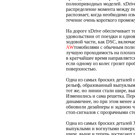
полноприводных моделей. xDrive
распределение момента между пе
распознает, когда необходимо из
течение очень короткого промеж
На дороге xDrive обеспечивает
удовольствии от поездки и одно
ходовой части, как DSC, включае
AW
томобилями с обычным полны
лучшую проходимость на плохих 
в кратчайшее время направляетс
если одному из колес грозит про
поверхностью.
Одна из самых броских деталей 
рельеф, образованный выпуклым
тот же, но линии стали шире, вы
Изменились и сама решетка. Пе
динамичнее, но при этом менее 
обновили дизайнеры и заднюю ч
стоп-сигналов с прозрачными ст
Одна из самых броских деталей 
выпуклыми и вогнутыми поверхно
шире, выше и теперь достигают 