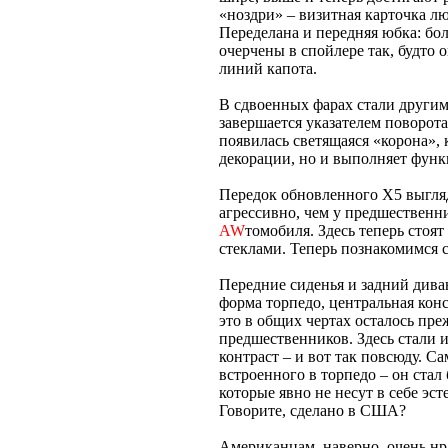
«ноздри» – визитная карточка л
Переделана и передняя юбка: бо
очерчены в спойлере так, будто
линий капота.
В сдвоенных фарах стали другими
завершается указателем поворота
появилась светящаяся «корона», 
декорации, но и выполняет функ
Передок обновленного X5 выгля
агрессивно, чем у предшественн
AW
томобиля. Здесь теперь стоя
стеклами. Теперь познакомимся 
Передние сиденья и задний дива
форма торпедо, центральная конс
это в общих чертах осталось пре
предшественников. Здесь стали 
контраст – и вот так повсюду. Са
встроенного в торпедо – он стал
которые явно не несут в себе эс
Говорите, сделано в США?
Американцам, наверно, очень нр