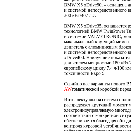
BMW X5 хDrive50i – оснащена д
и системой непосредственного вп
300 кВт/407 л.с.
BMW X5 хDrive35i оснащается 
технологией BMW TwinPower Tur
и системой VALVETRONIC, мощн
максимальный крутящий момент
двигатель с алюминиевым блоко
и системой непосредственного 
хDrive40d. Наилучшие показате
двигателем мощностью 180 кВт/2
европейскому циклу 7,4 л/100 км
токсичности Евро-5.
Серийно все варианты нового 
AW
томатической коробкой перед
Интеллектуальная система полн
распределяет крутящий момент 
электронноуправляемую многодис
соответствии с конкретной ситу
обеспечивается благодаря объед
контроля курсовой устойчивости