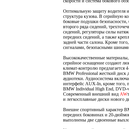
скорости и система бокового обзо
Оптимальную защиту водителя и
структура кузова. В серийную 
боковые подушки безопасности, 
второго ряда сидений, трехточе
сидений, регуляторы силы натя
передних сидений, а также крепл
задней части салона. Кроме то
сигналами, безопасными шинами 
Высококачественные материалы, 
серийное оснащение создают лю
климат-контролю предлагается 4
BMW Professional жесткий диск д
аудиотеки. Аудиосистема включ
интерфейс AUX-In, кроме того, 
BMW Individual High End, DVD-
Современный внешний вид
AW
и легкосплавные диски нового д
Внешне спортивный характер B
передних боковинах и 20-дюймо
выполнены две сдвоенные выхл