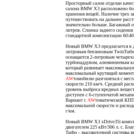
Просторный салон отделан качес
салона BMW X3 расположено бол
хранения вещей. Наличие трех з
путешествовать на дальние расст
значительно больше. Багажный 
литров. Спинка заднего сидения 
стандартной комплектации 60:40
Новый BMW X3 предлагается в д
литровым бензиновым TwinTurb
оснащается 2-литровым четырех
турбонаддувом, алюминиевым ка
который развивает максимальную
максимальный крутящий момент 
AW
томобилю разгоняться с места
скорости 210 км/ч. Средний расхо
уровень выброса вредных вещест
доступен с 6-ступенчатой меха
Вариант с
AW
томатической КПП
максимальной скорости и расход
г/км.
Новый BMW X3 xDrive35i компл
двигателем 225 кВт/306 л. с. Б
Turbo – высокоточной системы в