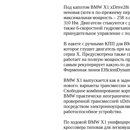
Под капотом BMW X1 xDrive28i 
неновая (хотя и по-прежнему пер
максимальная мощность – 258 л.
310 Нм. Двигатели стыкуются с 
также 6-скоростной гидромехани
принудительное управление с по
В пакете с ручными КПП для BMW
которое глушит двигатель при к
серии X. Предусмотрена также си
работает на полную мощность п
самым рекуперирует какую-то до
Фирменная линия EfficientDynami
BMW X1 выпускается как в задне
нового: варианты трансмиссии за
Свободное комбинирование корпо
BMW практически неограничено
проверенной трансмиссией xDri
посредством электронноуправля
работоспособное устройство.
По ходовой BMW X1 унифицирова
кроссовера типовая для легкову