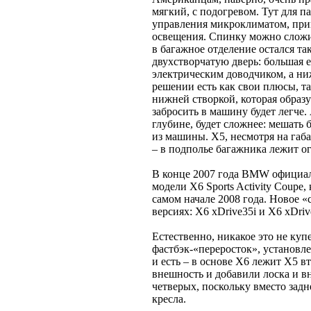
мягкий, с подогревом. Тут для 
управления микроклиматом, при
освещения. Спинку можно сложи
в багажное отделение остался та
двухстворчатую дверь: большая 
электрическим доводчиком, а н
решении есть как свои плюсы, т
нижней створкой, которая образ
забросить в машину будет легче. 
глубине, будет сложнее: мешать 
из машины. Х5, несмотря на габ
– в подполье багажника лежит ог
В конце 2007 года BMW официал
модели X6 Sports Activity Coupe,
самом начале 2008 года. Новое 
версиях: X6 xDrive35i и X6 xDrive
Естественно, никакое это не ку
фастбэк-«переросток», установл
и есть – в основе X6 лежит Х5 
внешность и добавили лоска и в
четверых, поскольку вместо задн
кресла.