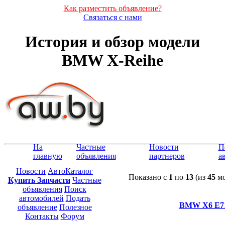
Как разместить объявление?
Связаться с нами
История и обзор модели
BMW X-Reihe
На
Частные
Новости
П
главную
объявления
партнеров
а
Новости
АвтоКаталог
Показано с
1
по
13
(из
45
мо
Купить Запчасти
Частные
объявления
Поиск
автомобилей
Подать
BMW X6 Е71
объявление
Полезное
Контакты
Форум