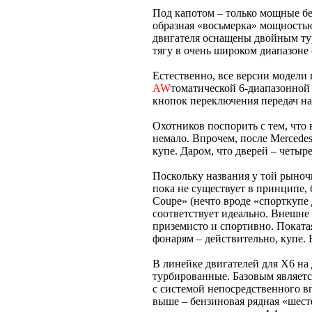
Под капотом – только мощные бе
образная «восьмерка» мощностью
двигателя оснащены двойным ту
тягу в очень широком диапазоне 
Естественно, все версии модели 
AW
томатической 6-диапазонной
кнопок переключения передач на
Охотников поспорить с тем, что
немало. Впрочем, после Mercedes
купе. Даром, что дверей – четыре,
Поскольку названия у той рыно
пока не существует в принципе, 
Coupe» (нечто вроде «спорткупе
соответствует идеально. Внешне
приземисто и спортивно. Поката
фонарям – действительно, купе.
В линейке двигателей для X6 на 
турбированные. Базовым являет
с системой непосредственного в
выше – бензиновая рядная «шест