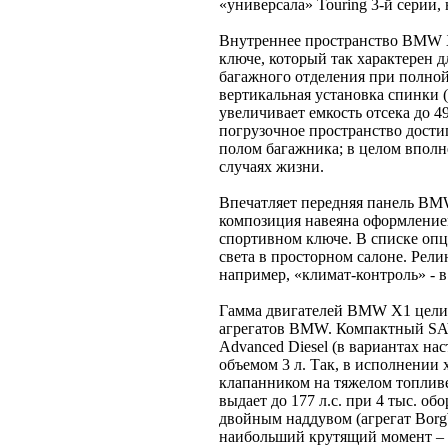
«универсала» Touring 3-й серии,
Внутреннее пространство BMW X
ключе, который так характерен 
багажного отделения при полной
вертикальная установка спинки (
увеличивает емкость отсека до 49
погрузочное пространство дости
полом багажника; в целом вполне
случаях жизни.
Впечатляет передняя панель BMW
композиция навеяна оформлением
спортивном ключе. В списке опц
света в просторном салоне. Релин
например, «климат-контроль» - в
Гамма двигателей BMW X1 целик
агрегатов BMW. Компактный SAV
Advanced Diesel (в вариантах на
объемом 3 л. Так, в исполнении
клапанником на тяжелом топливе,
выдает до 177 л.с. при 4 тыс. о
двойным наддувом (агрегат Borg
наибольший крутящий момент – 