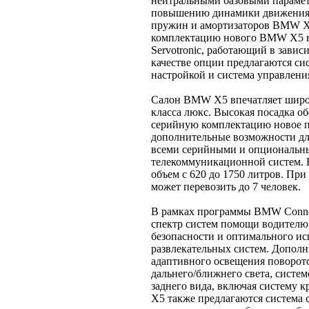
нейтральными базовыми парамет
повышению динамики движения.
пружин и амортизаторов BMW X
комплектацию нового BMW X5 вх
Servotronic, работающий в зави
качестве опции предлагаются си
настройкой и система управления
Салон BMW X5 впечатляет широ
класса люкс. Высокая посадка о
серийную комплектацию новое по
дополнительные возможности дл
всеми серийными и опциональны
телекоммуникационной систем. 
объем с 620 до 1750 литров. Пр
может перевозить до 7 человек.
В рамках программы BMW Conne
спектр систем помощи водителю 
безопасности и оптимального и
развлекательных систем. Допол
адаптивного освещения поворот
дальнего/ближнего света, систе
заднего вида, включая систему к
X5 также предлагаются система 