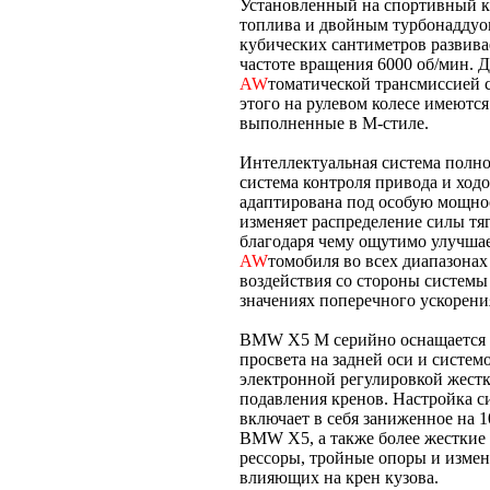
Установленный на спортивный к
топлива и двойным турбонаддуом
кубических сантиметров развива
частоте вращения 6000 об/мин. Д
AW
томатической трансмиссией 
этого на рулевом колесе имеютс
выполненные в М-стиле.
Интеллектуальная система полно
система контроля привода и ходо
адаптирована под особую мощн
изменяет распределение силы тя
благодаря чему ощутимо улучшае
AW
томобиля во всех диапазонах
воздействия со стороны систем
значениях поперечного ускорени
BMW X5 M серийно оснащается 
просвета на задней оси и систем
электронной регулировкой жестк
подавления кренов. Настройка си
включает в себя заниженное на 
BMW X5, а также более жесткие
рессоры, тройные опоры и измен
влияющих на крен кузова.