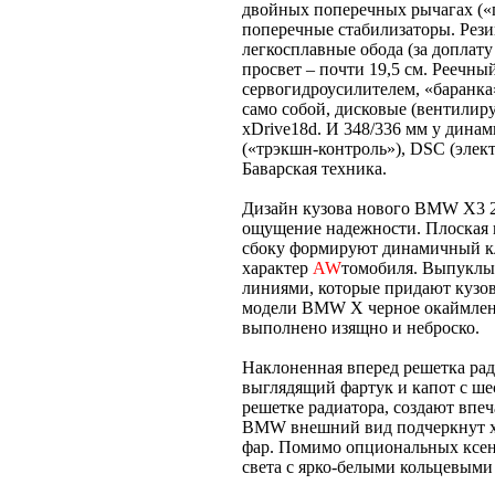
двойных поперечных рычагах («
поперечные стабилизаторы. Рези
легкосплавные обода (за доплат
просвет – почти 19,5 см. Реечны
сервогидроусилителем, «баранка»
само собой, дисковые (вентилир
xDrive18d. И 348/336 мм у динам
(«трэкшн-контроль»), DSC (эле
Баварская техника.
Дизайн кузова нового BMW X3 20
ощущение надежности. Плоская п
сбоку формируют динамичный к
характер
AW
томобиля. Выпуклы
линиями, которые придают кузо
модели BMW X черное окаймлен
выполнено изящно и неброско.
Наклоненная вперед решетка ра
выглядящий фартук и капот с ше
решетке радиатора, создают вп
BMW внешний вид подчеркнут х
фар. Помимо опциональных ксен
света с ярко-белыми кольцевым