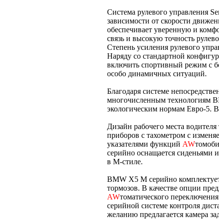
Система рулевого управления Ser
зависимости от скорости движе
обеспечивает уверенную и комфо
связь и высокую точность рулев
Степень усиления рулевого упра
Наряду со стандартной конфигу
включить спортивный режим с бо
особо динамичных ситуаций.
Благодаря системе непосредственн
многочисленным технологиям B
экологическим нормам Евро-5. В
Дизайн рабочего места водителя
приборов с тахометром с измен
указателями функций
AW
томоби
серийно оснащается сиденьями 
в М-стиле.
BMW X5 M серийно комплектуетс
тормозов. В качестве опции пре
AW
томатического переключения 
серийной системе контроля диста
желанию предлагается камера зад