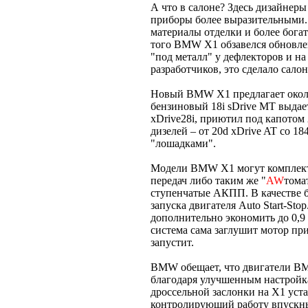
А что в салоне? Здесь дизайнер
приборы более выразительными
материалы отделки и более бога
того BMW X1 обзавелся обновле
"под металл" у дефлекторов и на
разработчиков, это сделало сало
Новый BMW X1 предлагает окол
бензиновый 18i sDrive MT выда
xDrive28i, приютил под капотом 
дизелей – от 20d xDrive AT со 1
"лошадками".
Модели BMW X1 могут комплекто
передач либо таким же "
AW
тома
ступенчатые АКПП. В качестве 
запуска двигателя Auto Start-Sto
дополнительно экономить до 0,9 
система сама заглушит мотор при
запустит.
BMW обещает, что двигатели BM
благодаря улучшенным настройка
дроссельной заслонки на X1 уст
контролирующий работу впускны