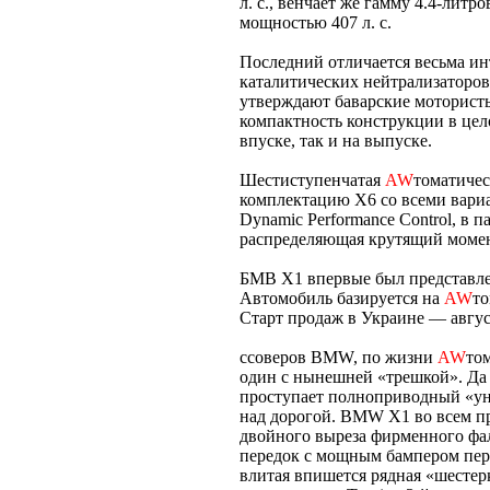
л. с., венчает же гамму 4.4-лит
мощностью 407 л. с.
Последний отличается весьма и
каталитических нейтрализаторов
утверждают баварские мотористы
компактность конструкции в цел
впуске, так и на выпуске.
Шестиступенчатая
AW
томатичес
комплектацию X6 со всеми вариа
Dynamic Performance Control, в 
распределяющая крутящий момен
БМВ Х1 впервые был представле
Автомобиль базируется на
AW
то
Старт продаж в Украине — авгус
ссоверов BMW, по жизни
AW
том
один с нынешней «трешкой». Да
проступает полноприводный «уни
над дорогой. BMW X1 во всем п
двойного выреза фирменного фа
передок с мощным бампером пер
влитая впишется рядная «шестер