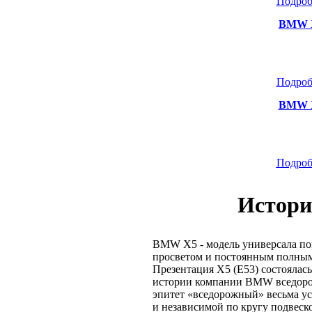
Подроб
BMW X
Подроб
BMW X
Подроб
Истори
BMW X5 - модель универсала п
просветом и постоянным полным
Презентация X5 (E53) состоялась
истории компании BMW вседоро
эпитет «вседорожный» весьма у
и независимой по кругу подвеск