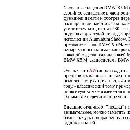
Уровень оснащения BMW X5 M в 
серийное оснащение в частности
функцией памяти и обогрев пере
расширенный пакет отделки коже
усилителем мощностью 230 ватт,
подставка для левой ноги, деко
исполнении Aluminium Shadow. В
предлагается для BMW X5 M, мож
четырехзонный климат-контроль
кожаной отделки салона кожей 
BMW X5 M, аудиосистему BMW In
Очень часто
AW
топроизводители
представить какие-то новые сти
немного "встряхнуть" продажи 
году, - классический тому прим
лишь неуловимые изменения в д
Однако все перечисленное явно 
Внешние отличия от "предка" не 
внимательнее, можно заметить и
бампера, чуть подправленную го
задних фонарей.