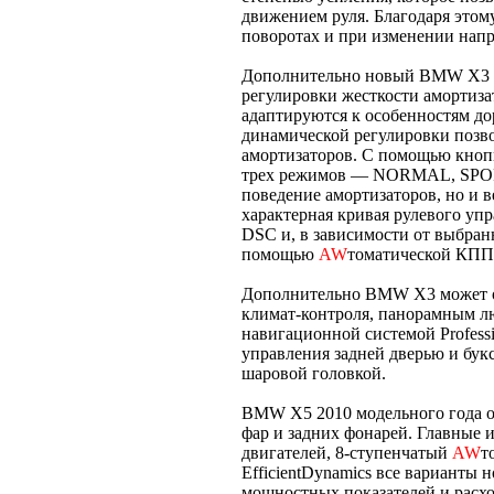
движением руля. Благодаря этому
поворотах и при изменении напр
Дополнительно новый BMW X3 м
регулировки жесткости амортиз
адаптируются к особенностям д
динамической регулировки позв
амортизаторов. С помощью кноп
трех режимов — NORMAL, SPORT
поведение амортизаторов, но и в
характерная кривая рулевого уп
DSC и, в зависимости от выбран
помощью
AW
томатической КПП
Дополнительно BMW X3 может 
климат-контроля, панорамным л
навигационной системой Profess
управления задней дверью и бук
шаровой головкой.
BMW X5 2010 модельного года о
фар и задних фонарей. Главные 
двигателей, 8-ступенчатый
AW
т
EfficientDynamics все вариант
мощностных показателей и расхо