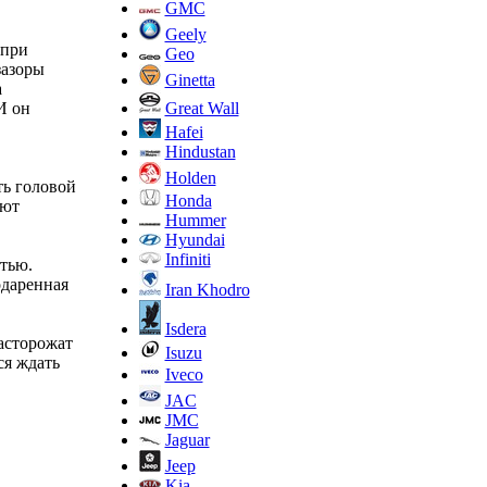
GMC
Geely
 при
Geo
зазоры
Ginetta
а
Great Wall
И он
Hafei
Hindustan
Holden
ь головой
Honda
яют
Hummer
Hyundai
Infiniti
тью.
одаренная
Iran Khodro
Isdera
асторожат
Isuzu
ся ждать
Iveco
JAC
JMC
Jaguar
Jeep
Kia