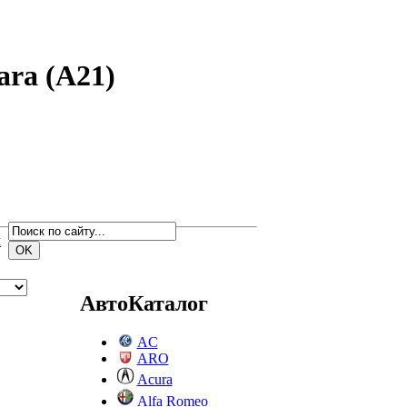
ara (A21)
м
АвтоКаталог
AC
ARO
Acura
Alfa Romeo