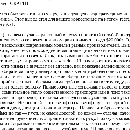
рнест СКАГИТ
з особых затрат влиться в ряды владельцев среднеразмерных и
айца». Этот вывод стал для вашего корреспондента итогом тест
ry A21.
н (в нашем случае окрашенный в весьма приятный голубой цвет)
внешностью современной иномарки стоимостью «до $20 000». Э
т нескольких современных моделей разных производителей. Выг
Хотя, конечно, происхождение машины еще вызывает некоторые
стараемся их развеять. Итак, открываю дверь «Fora» (второе назв
етание двухлитрового мотора «made in China» и достаточно тяжел
а оптимизма не внушает (и напрасно, как показали дальнейшие и
Забирать машину у дилера пришлось в конце рабочего дня, поэ
аво двинуть на ней прямо домой. Заодно и поглядим, что это за з
 приближенных к боевым. Зима, добравшись-таки в этом году до
ет и поддает холодку. Примороженные сограждане норовят поско
 сомнительное тепло общественного транспорта или в лоно такс
 еще не прогрелся, и тепловатая струя из воздуховодов скинуть 
озволяет. Неспешный — от светофора к светофору — вечерний п
мени для адаптации в новом интерьере. Первое, что бросается тут
менно так — пусть не самой дорогой, но кожей — отделан сало
тое ею рулевое колесо приятно ложится в руку. Пользуясь возм
ьно настраиваю положение водительского кресла по своему вкус
иводы регулировок кресла — удобная штука! Первое время нес