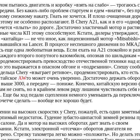
ом пытаюсь двигатель и коробку «взять на слабо» — трогаюсь с
редачи. Без каких-либо проблем стартуем и едем «внатяг», без п
ому снежному накату. Гнать не хочется. И плохо очищенная доро
этому не особенно располагают. В Chery A21, как и в его «одно
очется «плыть» по дороге. Достаточно эластичный мотор и растя
ные числа КП этому способствуют. Кстати, дилеры утверждают, 
 «китайца» — не что иное, как лицензионный мотор «Mitsubishi»
ивавшийся на Lancer. В процессе неспешного движения по МКА
ь еще одна любопытная вещь. Если ехать на A21 спокойно и раз
каждого второго попутного вазомобиля, опознав по шильдикам «
родемонстрировать превосходство отечественной техники над аз
о это выражается в опасном обгоне и «подрезании». Спешу сооб
адельца Chery «взыграет ретивое», продемонстрировать, кто есть 
итайское
AW
то может очень уверенно. Достаточно держать обор
 выше 3000, а передачу — пониже. Конечно, китайскую версию 
ам не снять, но в крайнем левом ряду лишним чувствовать себя н
. Еще бы ход педали сцепления немного уменьшить да переклю
очетче сделать — вообще все хорошо будет.
нии на высоких скоростях у Chery, пожалуй, есть один заметны
рпимый недостаток. Гудение зубасто-шипастой зимней резины п
салоне. Да и мотор на высоких оборотах дает знать о своем
ании. Кстати, электронной «отсечки» оборотов двигателя не
рено. Стрелку тахометра легко можно «положить». Но делать эт
 не тянет — шумно слишком. На шумоизоляции Fora явно эконо