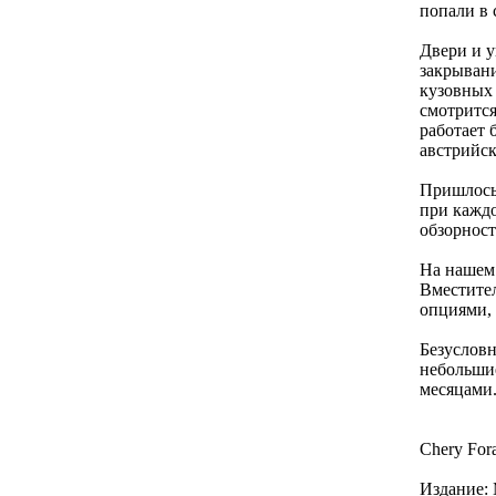
попали в 
Двери и у
закрывани
кузовных
смотрится
работает 
австрийс
Пришлось
при кажд
обзорност
На нашем 
Вместител
опциями, 
Безусловн
небольшие
месяцами.
Chery For
Издание: