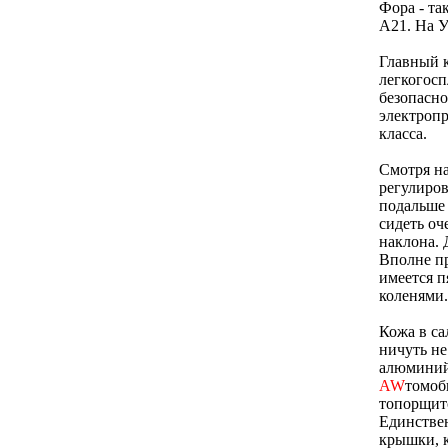
Фора - та
А21. На У
Главный к
легкогосп
безопасно
электропр
класса.
Смотря на
регулиров
подальше 
сидеть оч
наклона. 
Вполне пр
имеется п
коленями.
Кожа в са
ничуть не
алюминий,
AW
томоб
топорщитс
Единствен
крышки, к