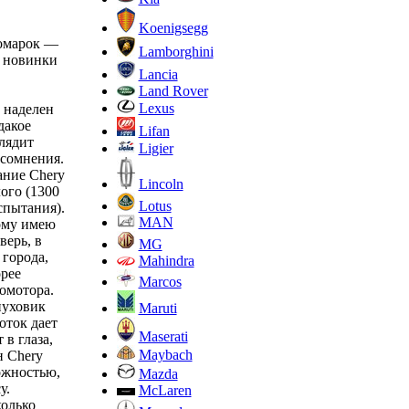
Koenigsegg
номарок —
Lamborghini
а новинки
Lancia
Land Rover
Lexus
 наделен
дакое
Lifan
лядит
Ligier
 сомнения.
ание Chery
Lincoln
ого (1300
Lotus
спытания).
MAN
тому имею
верь, в
MG
 города,
Mahindra
рее
Marcos
омотора.
пуховик
Maruti
оток дает
Maserati
 в глаза,
Maybach
н Chery
ожностью,
Mazda
у.
McLaren
колько