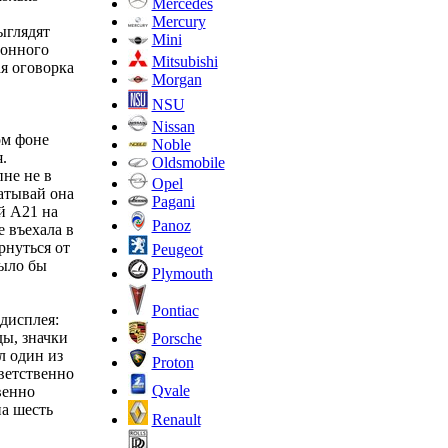
Mercedes
Mercury
ыглядят
Mini
ионного
Mitsubishi
я оговорка
Morgan
NSU
Nissan
ом фоне
Noble
.
Oldsmobile
пне не в
Opel
атывай она
Pagani
й A21 на
Panoz
е въехала в
рнуться от
Peugeot
было бы
Plymouth
Pontiac
дисплея:
ы, значки
Porsche
л один из
Proton
ветственно
Qvale
венно
а шесть
Renault