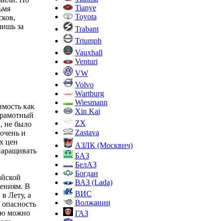
Tianye
ьмя
Toyota
сков,
лишь за
Trabant
Triumph
Vauxhall
Venturi
VW
Volvo
Wartburg
Wiesmann
имость как
Xin Kai
грамотный
ZX
, не было
Zastava
 очень и
х цен
АЗЛК (Москвич)
наращивать
БАЗ
БелАЗ
Богдан
айской
ВАЗ (Lada)
ениям. В
ВИС
в Лету, а
Волжанин
 опасность
ью можно
ГАЗ