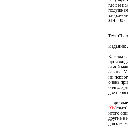
где вы на
подушками
здоровен
$14 500?
Тест Cher
Издание:
Каковы с
производи
самой маш
сервис. У
ни первог
очень при
благодаря
две перв
Надо заме
AW
томоб
итоге одн
другие на
для отече