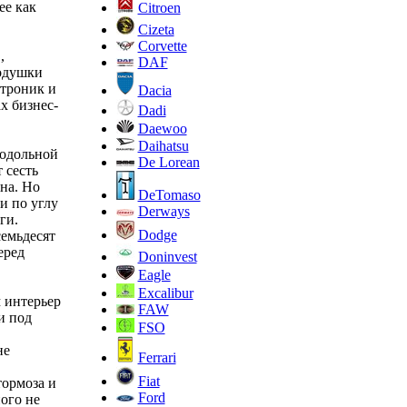
ее как
Citroen
Cizeta
Corvette
,
DAF
подушки
ктроник и
Dacia
х бизнес-
Dadi
Daewoo
Daihatsu
родольной
De Lorean
 сесть
на. Но
DeTomaso
и по углу
Derways
ги.
Dodge
семьдесят
еред
Doninvest
Eagle
Excalibur
м интерьер
FAW
и под
FSO
не
Ferrari
Fiat
тормоза и
Ford
ого не