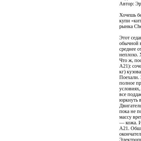
Автор: Э
Хочешь бе
купи «кит
рынка Che
Этот седа
обычной 
среднее о
неплохо. 
Что ж, по
A21): соч
кг) кузов
Поехали. 
полное пр
условиях,
все подда
юркнуть в
Двигатель
пока не п
массу вре
— кожа. И
A21. Обши
окончател
Электропр