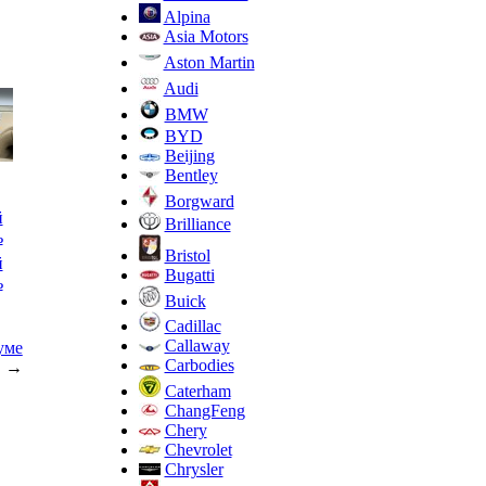
Alpina
Asia Motors
Aston Martin
Audi
BMW
BYD
Beijing
Bentley
Borgward
й
Brilliance
ь
Bristol
й
Bugatti
ь
Buick
Cadillac
Callaway
уме
Carbodies
→
Caterham
ChangFeng
Chery
Chevrolet
Chrysler