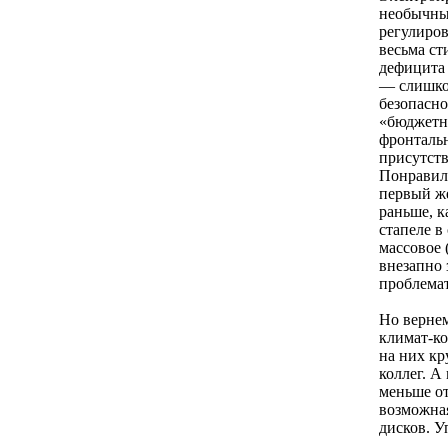
необычным
регулиров
весьма ст
дефицита 
— слишком
безопасно
«бюджетн
фронтальн
присутств
Понравилс
первый же
раньше, 
стапеле в
массовое 
внезапно 
проблема
Но вернем
климат-к
на них кр
коллег. А
меньше от
возможна
дисков. У