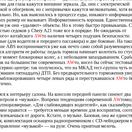
и для глаза кажутся внешние зеркала. Да, они с электрической
кой и обогревом, но с непривычки кажутся мелковатыми, хотя в
ильно. Но, как выяснилось в процессе езды, никакого информац
их размер не вызывает. Информативность хорошая. Единственна
 уж они «удаляют» объекты. Но к этому быстро привыкаешь. С
стью седоков у Chery A21 тоже все в порядке. Не ожидаешь от
ого» китайского
AW
то наличия четырех подушек безопасности:
ые (для водителя и переднего пассажира) и две боковые. На так
ие ABS воспринимается уже как нечто само собой разумеющееся
я алгоритм ее работы: педаль тормоза начинает колотить по сту
 момент блокировки колес, а с небольшим запаздыванием. Сраб
как на большинстве современных
AW
то, висел бы сейчас тестовы
 сервис-центре: так получилось, что на МКАД тест-группа чуть н
(машин пятнадцать) ДТП. Без предварительного торможения уве
заблокировавших четыре левых ряда и перестукавшихся
AW
то 
тично.
ся к интерьеру салона. На консоли передней панели синеют два 
онтроля и «музыки». Вопреки тенденциям современной
AW
томод
упноразмерные. «Для слабовидящих водителей», как скаламбури
 мне нравится — требуется меньше времени для восприятия, соот
влекаешься от дороги. Кстати, о музыке. Базовая, она же единст
я, комплектация оснащена радиоприемником с CD-чейнджером н
правление «музыкой» — на руле. Очень приятная мелочь.