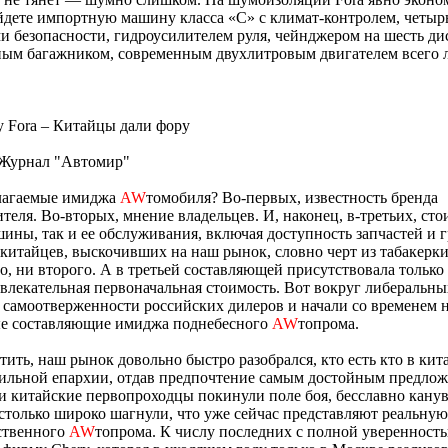
йдете импортную машину класса «С» с климат-контролем, четыр
 безопасности, гидроусилителем руля, чейнджером на шесть ди
ным багажником, современным двухлитровым двигателем всего 
y Fora – Китайцы дали фору
 Журнал "Автомир"
лагаемые имиджа
AW
томобиля? Во-первых, известность бренда
теля. Во-вторых, мнение владельцев. И, наконец, в-третьих, сто
ины, так и ее обслуживания, включая доступность запчастей и 
 китайцев, выскочивших на наш рынок, словно черт из табакерки
о, ни второго. А в третьей составляющей присутствовала только
влекательная первоначальная стоимость. Вот вокруг либеральны
 самоотверженности российских дилеров и начали со временем 
ые составляющие имиджа поднебесного
AW
топрома.
тить, наш рынок довольно быстро разобрался, кто есть кто в кит
ильной епархии, отдав предпочтение самым достойным предлож
и китайские первопроходцы покинули поле боя, бесславно канув 
столько широко шагнули, что уже сейчас представляют реальную
ственного
AW
топрома. К числу последних с полной уверенност