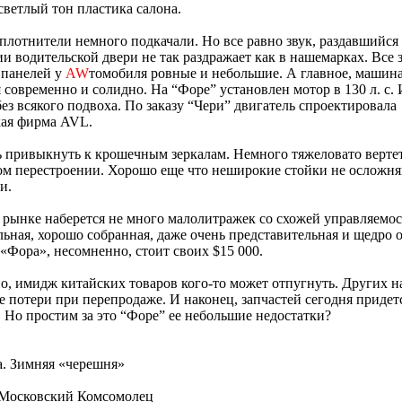
светлый тон пластика салона.
плотнители немного подкачали. Но все равно звук, раздавшийся
и водительской двери не так раздражает как в нашемарках. Все 
 панелей у
AW
томобиля ровные и небольшие. А главное, машин
 современно и солидно. На “Форе” установлен мотор в 130 л. с. 
без всякого подвоха. По заказу “Чери” двигатель спроектировала
кая фирма AVL.
 привыкнуть к крошечным зеркалам. Немного тяжеловато вертет
ом перестроении. Хорошо еще что неширокие стойки не осложн
и.
рынке наберется не много малолитражек со схожей управляемос
ьная, хорошо собранная, даже очень представительная и щедро 
«Фора», несомненно, стоит своих $15 000.
о, имидж китайских товаров кого-то может отпугнуть. Других н
 потери при перепродаже. И наконец, запчастей сегодня придет
 Но простим за это “Форе” ее небольшие недостатки?
a. Зимняя «черешня»
 Московский Комсомолец