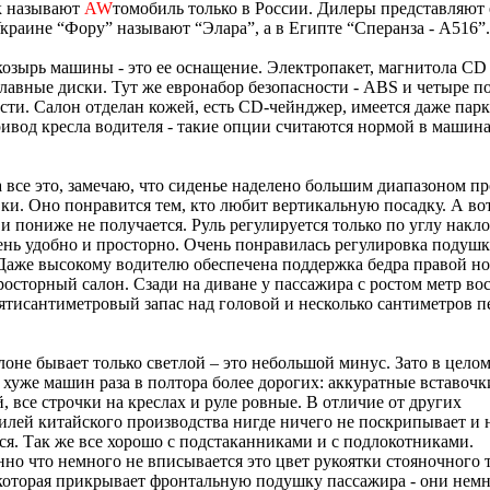
к называют
AW
томобиль только в России. Дилеры представляют 
краине “Фору” называют “Элара”, а в Египте “Сперанза - А516”.
озырь машины - это ее оснащение. Электропакет, магнитола СD 
лавные диски. Тут же евронабор безопасности - ABS и четыре 
сти. Салон отделан кожей, есть CD-чейнджер, имеется даже пар
ивод кресла водителя - такие опции считаются нормой в машина
 все это, замечаю, что сиденье наделено большим диапазоном п
ки. Оно понравится тем, кто любит вертикальную посадку. А вот
и пониже не получается. Руль регулируется только по углу накло
ень удобно и просторно. Очень понравилась регулировка подушк
Даже высокому водителю обеспечена поддержка бедра правой но
осторный салон. Сзади на диване у пассажира с ростом метр во
ятисантиметровый запас над головой и несколько сантиметров п
лоне бывает только светлой – это небольшой минус. Зато в цело
 хуже машин раза в полтора более дорогих: аккуратные вставочк
 все строчки на креслах и руле ровные. В отличие от других
илей китайского производства нигде ничего не поскрипывает и 
я. Так же все хорошо с подстаканниками и с подлокотниками.
но что немного не вписывается это цвет рукоятки стояночного 
оторая прикрывает фронтальную подушку пассажира - они немн