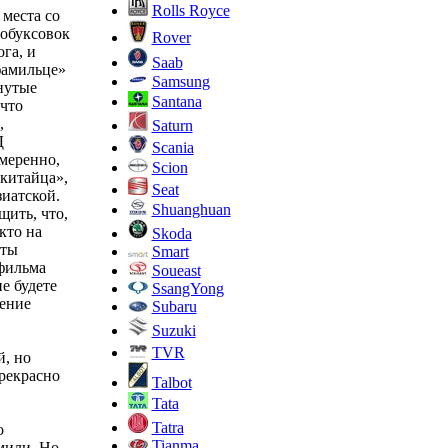
Rolls Royce
 места со
робуксовок
Rover
га, и
Saab
фамильце»
Samsung
нутые
Santana
что
,
Saturn
Д
Scania
меренно,
Scion
китайца»,
Seat
иатской.
Shuanghuan
щить, что,
кто на
Skoda
оты
Smart
фильма
Soueast
е будете
SsangYong
чение
Subaru
Suzuki
TVR
й, но
рекрасно
Talbot
Tata
Tatra
о
Tianma
мили. Но