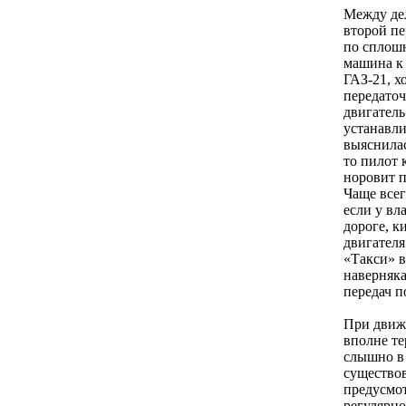
Между дел
второй пе
по сплошн
машина к 
ГАЗ-21, х
передаточ
двигатель
устанавл
выяснилас
то пилот 
норовит п
Чаще всег
если у вл
дороге, к
двигателя
«Такси» в
наверняка
передач п
При движе
вполне те
слышно в 
существов
предусмот
регулярно