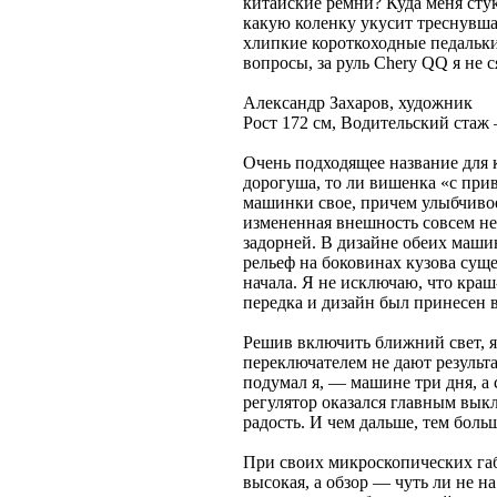
китайские ремни? Куда меня сту
какую коленку укусит треснувшая
хлипкие короткоходные педальки
вопросы, за руль Chery QQ я не с
Александр Захаров, художник
Рост 172 см, Водительский стаж 
Очень подходящее название для
дорогуша, то ли вишенка «с прив
машинки свое, причем улыбчивое
измененная внешность совсем не
задорней. В дизайне обеих маш
рельеф на боковинах кузова суще
начала. Я не исключаю, что кра
передка и дизайн был принесен в
Решив включить ближний свет, 
переключателем не дают результа
подумал я, — машине три дня, а
регулятор оказался главным вык
радость. И чем дальше, тем боль
При своих микроскопических габ
высокая, а обзор — чуть ли не на