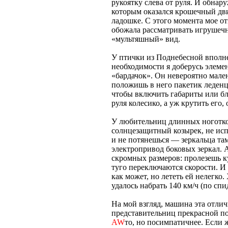
рукоятку слева от руля. И обна
которым оказался крошечный дви
ладошке. С этого момента мое о
обожала рассматривать игрушеч
«мультяшный» вид.
У птички из Поднебесной вполн
необходимости я доберусь элемен
«бардачок». Он невероятно мале
положишь в него пакетик леденц
чтобы включить габариты или бл
руля колесико, а уж крутить его
У любительниц длинных ноготко
солнцезащитный козырек, не исп
и не потянешься — зеркальца там
электропривод боковых зеркал. 
скромных размеров: пролезешь к
туго переключаются скорости. И
как может, но лететь ей нелегко.
удалось набрать 140 км/ч (по спи
На мой взгляд, машина эта отли
представительниц прекрасной по
AW
то, но посимпатичнее. Если ж