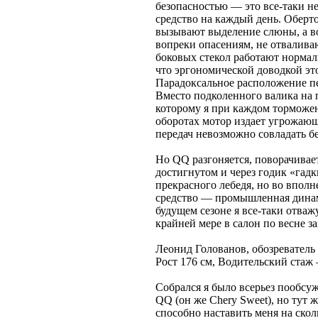
безопасностью — это все-таки не
средство на каждый день. Оберто
вызывают выделение слюны, а во
вопреки опасениям, не отвалива
боковых стекол работают нормал
что эргономической доводкой э
Парадоксальное расположение пе
Вместо подколенного валика на 
которому я при каждом торможен
оборотах мотор издает угрожающ
передач невозможно совладать б
Но QQ разгоняется, поворачивает
достигнутом и через годик «гад
прекрасного лебедя, но во впол
средство — промышленная динам
будущем сезоне я все-таки отва
крайней мере в салон по весне за
Леонид Голованов, обозревател
Рост 176 см, Водительский стаж 
Собрался я было всерьез пообсу
QQ (он же Chery Sweet), но тут ж
способно наставить меня на ско