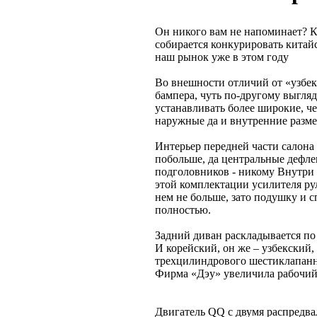
Он никого вам не напоминает? К
собирается конкурировать кита
наш рынок уже в этом году
Во внешности отличий от «узбе
бампера, чуть по-другому выгля
устанавливать более широкие, че
наружные да и внутренние разм
Интерьер передней части салона
побольше, да центральные дефлек
подголовников - никому Внутри с
этой комплектации усилителя рул
нем не больше, зато подушку и 
полностью.
Задний диван раскладывается по 
И корейский, он же – узбекский
трехцилиндрового шестиклапанн
Фирма «Дэу» увеличила рабочий
Двигатель QQ с двумя распредв