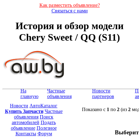
Как разместить объявление?
Связаться с нами
История и обзор модели
Chery Sweet / QQ (S11)
На
Частные
Новости
П
главную
объявления
партнеров
а
Новости
АвтоКаталог
Показано с
1
по
2
(из
2
мод
Купить Запчасти
Частные
объявления
Поиск
автомобилей
Подать
объявление
Полезное
Выберит
Контакты
Форум