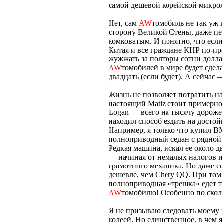
самой дешевой корейской микро
Нет, сам
AW
томобиль не так уж 
сторону Великой Стены, даже п
комковатым. И понятно, что есл
Китая и все граждане КНР по-пр
жужжать за полторы сотни доллар
AW
томобилей в мире будет сдела
двадцать (если будет). А сейчас
Жизнь не позволяет потратить н
настоящий Matiz стоит примерно
Logan — всего на тысячу дороже.
находил способ ездить на досто
Например, я только что купил 
полноприводный седан с рядной 
Редкая машина, искал ее около д
— начиная от немалых налогов 
грамотного механика. Но даже е
дешевле, чем Chery QQ. При том,
полноприводная «трешка» едет т
AW
томобилю! Особенно по сколь
Я не призываю следовать моему
колеей. Но единственное, в чем 