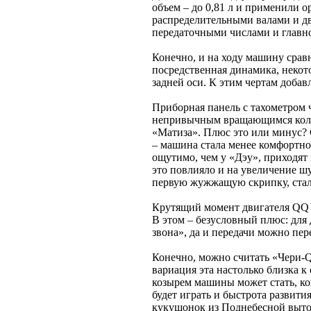
объем – до 0,81 л и применили 
распределительными валами и д
передаточными числами и главно
Конечно, и на ходу машину срав
посредственная динамика, некото
задней оси. К этим чертам добав
Приборная панель с тахометром 
непривычным вращающимся коле
«Матиза». Плюс это или минус? 
– машина стала менее комфортно
ощутимо, чем у «Дэу», приходят
это повлияло и на увеличение шу
первую жужжащую скрипку, стал,
Крутящий момент двигателя QQ в
В этом – безусловный плюс: для
звона», да и передачи можно пер
Конечно, можно считать «Чери-Q
вариация эта настолько близка 
козырем машины может стать, ко
будет играть и быстрота развити
кукушонок из Поднебесной вытол