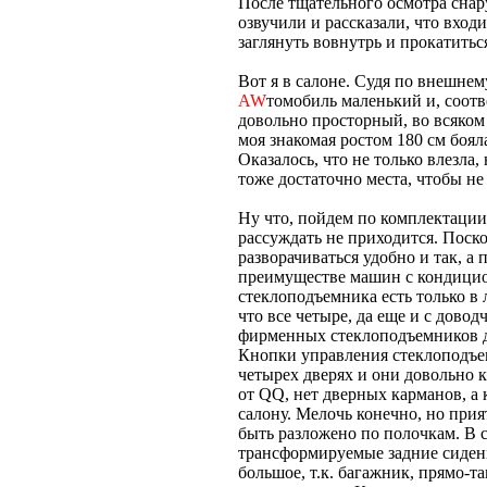
После тщательного осмотра снар
озвучили и рассказали, что входи
заглянуть вовнутрь и прокатитьс
Вот я в салоне. Судя по внешне
AW
томобиль маленький и, соотв
довольно просторный, во всяком 
моя знакомая ростом 180 см боял
Оказалось, что не только влезла,
тоже достаточно места, чтобы не
Ну что, пойдем по комплектации:
рассуждать не приходится. Поск
разворачиваться удобно и так, а
преимуществе машин с кондицио
стеклоподъемника есть только в
что все четыре, да еще и с довод
фирменных стеклоподъемников д
Кнопки управления стеклоподъе
четырех дверях и они довольно 
от QQ, нет дверных карманов, а 
салону. Мелочь конечно, но при
быть разложено по полочкам. В 
трансформируемые задние сидени
большое, т.к. багажник, прямо-т