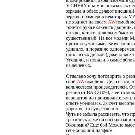
клонирования, дабы избежать су
У CHERY она мне показалась нес
зеркала и обвес делают внешний
зеркал и бамперов некоторых MA
не хватает на своем
AW
томобиле
тянется рука включить дворник, п
стекло, кстати, довольно быстро
существенный. Не все модели M
противотуманками. Безусловно, 
удивило, и поразило одновременн
пять литых дисков (даже запаска
Угодили, и попали в самое ябло
из дешевых.
Отдельно хочу поговорить о рез
свой
AW
томобиль. Дело в том, 
количеством производителей. О
резина от ВАЗ 21093, а ее-то м
вариантов по производителям и 
опыте убедилась. За счет высот
дорогах это существенно.
Чуть не забыла рассказать, что 
тратились даже на сигнализацию.
Экономия? Еще бы! Можно вмест
себе хороший парфюм.