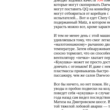
доводке ходовых качеств
AW
том
которые могут скопировать Daew
могут поставить QQ на конвейер
могут отбояриться от корейцев с
испытателей... Вот и едет Chery
подержанный Matiz, в котором н
украсть можно все, кроме характ
И тем не менее день с этой маш
удивляешься тому, что смог легк
«малотоннажному» рычанию двиг
температуре. Затем обнаруживае
сносно тормозит, что он способе
вентилятору «печки» хватает пер
«Кукушка» может не просто дост
домчать с огоньком! И даже с н
пластмассы привыкаешь быстро 
пассажиру, чем же салон Daewoo 
Все бы ничего, но нет покоя. Не
уводы и пробои подвески на кол
поведет себя «кукушка» в случае
года назад сам видел последств
Матиза на Дмитровском шоссе. 
той тяжелой лобовой аварии — т