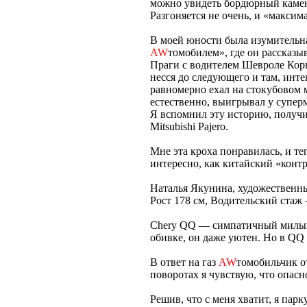
можно увидеть бордюрный камень
Разгоняется не очень, и «максим
В моей юности была изумительна
AW
томобилем», где он рассказы
Праги с водителем Шевроле Корв
несся до следующего и там, инте
равномерно ехал на стокубовом м
естественно, выигрывал у супер
Я вспомнил эту историю, получи
Mitsubishi Pajero.
Мне эта кроха понравилась, и те
интересно, как китайский «контр
Наталья Якунина, художественн
Рост 178 см, Водительский стаж 
Chery QQ — симпатичный милый 
обивке, он даже уютен. Но в QQ 
В ответ на газ
AW
томобильчик о
поворотах я чувствую, что опасно
Решив, что с меня хватит, я пар