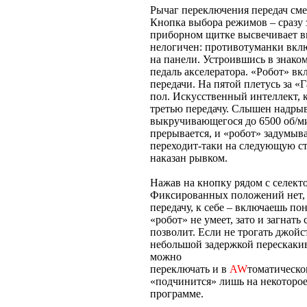
Рычаг переключения передач см
Кнопка выбора режимов – сразу 
приборном щитке высвечивает в
нелогичен: противотуманки вкл
на панели. Устроившись в знако
педаль акселератора. «Робот» в
передачи. На пятой плетусь за «
пол. Искусственный интеллект,
третью передачу. Слышен надры
выкручивающегося до 6500 об/м
прерывается, и «робот» задумыв
переходит-таки на следующую ст
наказан рывком.
Нажав на кнопку рядом с селект
Фиксированных положений нет, 
передачу, к себе – включаешь п
«робот» не умеет, зато и загнат
позволит. Если не трогать джойс
небольшой задержкой перескакив
можно
переключать и в
AW
томатическо
«подчинится» лишь на некоторое 
программе.