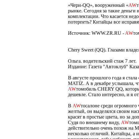
«Чери-QQ», вооруженный «
AW
т
рынке. Сегодня за такие деньги 
комплектации. Что касается нед
потерпеть? Китайцы все исправят
Источник: WWW.ZR.RU -
AW
то
Chery Sweet (QQ). Глазами владе
Ольга. водительский стаж 7 лет.
Издание: Газета "Автоклуб" Каз
В августе прошлого года я ста
MATIZ. А в декабре услышала, чт
AW
томобиль CHERY QQ, который
дешевле. Стало интересно, и я от
В
AW
тосалоне среди огромного
желтый, он выделялся своим на
красят в простые цвета, но за д
Судя по внешнему виду,
AW
томо
действительно очень похож на M
несколько отличий. Китайцы, а 