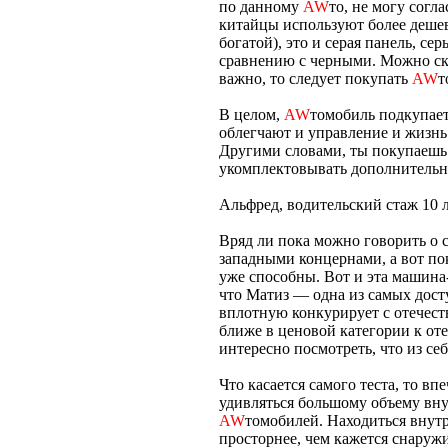
по данному
AW
то, не могу согл
китайцы используют более дешевы
богатой), это и серая панель, с
сравнению с черными. Можно сказ
важно, то следует покупать
AW
т
В целом,
AW
томобиль подкупае
облегчают и управление и жизнь 
Другими словами, ты покупаеш
укомплектовывать дополнительно
Альфред, водительский стаж 10 л
Вряд ли пока можно говорить о 
западными концернами, а вот п
уже способны. Вот и эта машина
что Матиз — одна из самых дост
вплотную конкурирует с отечес
ближе в ценовой категории к от
интересно посмотреть, что из се
Что касается самого теста, то вп
удивляться большому объему вну
AW
томобилей. Находиться внут
просторнее, чем кажется снаружи.