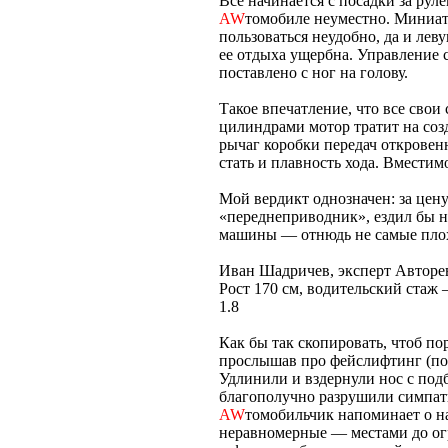
Все начинается с посадки за ру
AW
томобиле неуместно. Миниа
пользоваться неудобно, да и ле
ее отдыха ущербна. Управление 
поставлено с ног на голову.
Такое впечатление, что все сво
цилиндрами мотор тратит на со
рычаг коробки передач открове
стать и плавность хода. Вместим
Мой вердикт однозначен: за цену
«переднеприводник», ездил бы на
машины — отнюдь не самые пло
Иван Шадричев, эксперт Автор
Рост 170 см, водительский стаж 
1.8
Как бы так скопировать, чтоб пор
прослышав про фейслифтинг (по
Удлинили и вздернули нос с под
благополучно разрушили симпат
AW
томобильчик напоминает о 
неравномерные — местами до ог