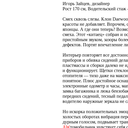
Игорь Зайцев, дизайнер
Рост 170 см, Водительский стаж 
Смех сквозь слезы. Клон Dаеwoo M
красоты не добавляет. Впрочем,
японцы. А где они теперь? Возм
смеха. Этот «китаец» собран и 
пристойным звуком, зазоры боле
дефектов. Портят впечатление 
Интерьер повторяет все достоин
приборов и обивка сидений дела
пластмассы и сборки далеко не и
и функционирует. Щетки стекло
отопителя — тихо даже на макси
понятное. Плюс достойное оснащ
электронные одометр и часы, м
замка багажника и люка бензоба
передних сидений, тесный педа
водителю наружные зеркала не 
Но искорка положительных эмоци
холостых оборотах вибрация пере
дурным голосом, подвывает тран
AW
томобильчик чувствует себя 