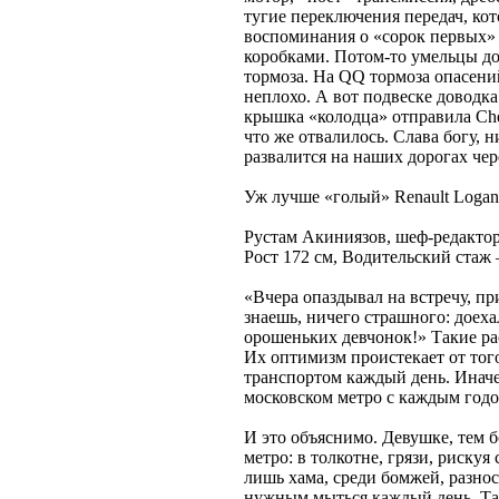
тугие переключения передач, ко
воспоминания о «сорок первых»
коробками. Потом-то умельцы дов
тормоза. На QQ тормоза опасен
неплохо. А вот подвеске доводка
крышка «колодца» отправила Che
что же отвалилось. Слава богу, н
развалится на наших дорогах чере
Уж лучше «голый» Renault Logan
Рустам Акиниязов, шеф-редакто
Рост 172 см, Водительский стаж 
«Вчера опаздывал на встречу, пр
знаешь, ничего страшного: доехал
орошеньких девчонок!» Такие ра
Их оптимизм проистекает от тог
транспортом каждый день. Иначе
московском метро с каждым годо
И это объяснимо. Девушке, тем 
метро: в толкотне, грязи, рискуя
лишь хама, среди бомжей, разнос
нужным мыться каждый день. Так,