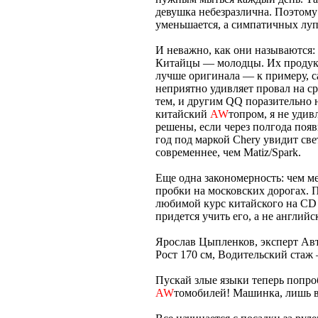
девушка небезразлична. Поэтом
уменьшается, а симпатичных луп
И неважно, как они называются:
Китайцы — молодцы. Их продукци
лучше оригинала — к примеру, с
неприятно удивляет провал на ср
тем, и другим QQ поразительно 
китайский
AW
топром, я не удив
решены, если через полгода поя
год под маркой Chery увидит св
современнее, чем Matiz/Spark.
Еще одна закономерность: чем м
пробки на московских дорогах. 
любимой курс китайского на CD 
придется учить его, а не англи
Ярослав Цыпленков, эксперт Ав
Рост 170 см, Водительский стаж 
Пускай злые языки теперь попроб
AW
томобилей! Машинка, лишь 