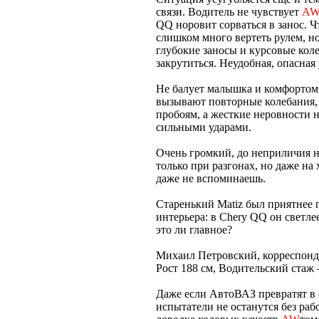
связи. Водитель не чувствует
A
QQ норовит сорваться в занос. Ч
слишком много вертеть рулем, н
глубокие заносы и курсовые кол
закрутиться. Неудобная, опасная
Не балует малышка и комфортом
вызывают повторные колебания,
пробоям, а жесткие неровности 
сильными ударами.
Очень громкий, до неприличия н
только при разгонах, но даже на
даже не вспоминаешь.
Старенький Matiz был приятнее п
интерьера: в Chery QQ он светле
это ли главное?
Михаил Петровский, корреспон
Рост 188 см, Водительский стаж 
Даже если АвтоВАЗ превратят в 
испытатели не останутся без ра