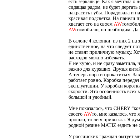
есть зеркальце. Как я мечтала о 
сидящая рядом, не будет дергать
накрасить губы. Порадовала и п
красивая подсветка. На панели п
хватает его на своем
AW
томобил
AW
томобилю, он необходим. Да 
В салоне 4 колонки, из них 2 на
единственное, на что следует по
не ставят приличную музыку. Хот
расходов можно избежать.
Я не курю, и не сразу заметила, 
важно для курящих. Друзья китай
А теперь пора и прокатиться. За
работает ровно. Коробка передач 
эксплуатации. У коробки коротки
скорости. Это особенность всех 
большой и удобный.
Мне показалось, что CHERY “коз
своего
AW
то, мне казалось, что
прошло, то ли я привыкла. Я дум
родной резине MATIZ ездить не 
У российских граждан бытует мне