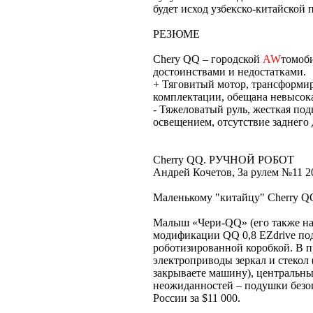
будет исход узбекско-китайской
РЕЗЮМЕ
Chery QQ – городской
AW
томоб
достоинствами и недостатками.
+ Тяговитый мотор, трансформи
комплектации, обещана невысока
- Тяжеловатый руль, жесткая по
освещением, отсутствие заднего
Cherry QQ. РУЧНОЙ РОБОТ
Андрей Кочетов, За рулем №11 2
Маленькому "китайцу" Cherry Q
Малыш «Чери-QQ» (его также на
модификации QQ 0,8 EZdrive под
роботизированной коробкой. В п
электроприводы зеркал и стекол
закрываете машину), центральны
неожиданностей – подушки безоп
России за $11 000.