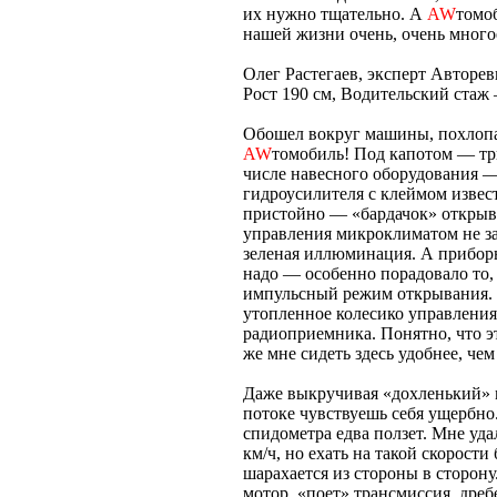
их нужно тщательно. А
AW
томоб
нашей жизни очень, очень много
Олег Растегаев, эксперт Авторе
Рост 190 см, Водительский стаж 
Обошел вокруг машины, похлопа
AW
томобиль! Под капотом — тр
числе навесного оборудования —
гидроусилителя с клеймом извес
пристойно — «бардачок» открывае
управления микроклиматом не за
зеленая иллюминация. А приборы
надо — особенно порадовало то,
импульсный режим открывания. 
утопленное колесико управления
радиоприемника. Понятно, что 
же мне сидеть здесь удобнее, че
Даже выкручивая «дохленький» м
потоке чувствуешь себя ущербно.
спидометра едва ползет. Мне уд
км/ч, но ехать на такой скорост
шарахается из стороны в сторону
мотор, «поет» трансмиссия, дре