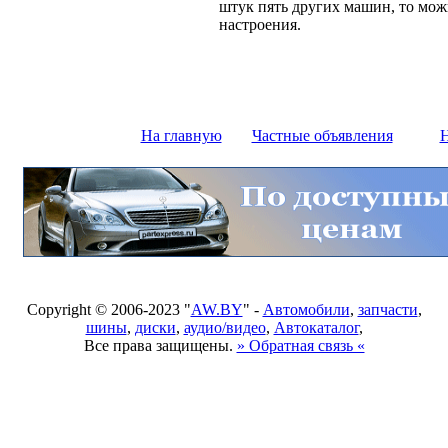
штук пять других машин, то можн
настроения.
На главную
Частные объявления
Н
Copyright © 2006-2023 "
AW.BY
" -
Автомобили
,
запчасти
,
шины
,
диски
,
аудио/видео
,
Автокаталог
,
Все права защищены.
» Обратная связь «