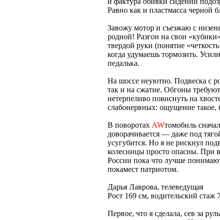
и фактура обивки сидений подоз
Равно как и пластмасса черной 
Завожу мотор и съезжаю с низень
родной! Разгон на свои «кубики
твердой руки (понятие «четкость
когда удумаешь тормозить. Усили
педалька.
На шоссе неуютно. Подвеска с ро
так и на сжатие. Обгоны требуют
нетерпеливо повиснуть на хвосте
слабонервных: ощущение такое, б
В поворотах
AW
томобиль сначал
доворачивается — даже под тягой
усугубится. Но я не рискнул под
колесницы просто опасны. При 
России пока что лучше понимают
покамест патриотом.
Дарья Лаврова, телеведущая
Рост 169 см, водительский стаж 7
Первое, что я сделала, сев за 