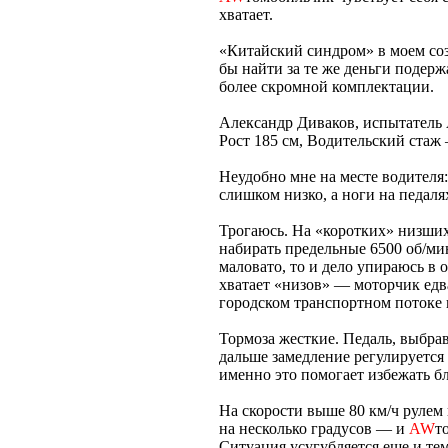
хватает.
«Китайский синдром» в моем соз
бы найти за те же деньги поде
более скромной комплектации.
Александр Диваков, испытатель
Рост 185 см, Водительский стаж 
Неудобно мне на месте водителя:
слишком низко, а ноги на педаля
Трогаюсь. На «коротких» низших
набирать предельные 6500 об/мин
маловато, то и дело упираюсь в 
хватает «низов» — моторчик едва
городском транспортном потоке 
Тормоза жесткие. Педаль, выбра
дальше замедление регулируется
именно это помогает избежать б
На скорости выше 80 км/ч рулем 
на несколько градусов — и
AW
т
Ситуация усугубляется еще и те