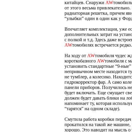
китайцев. Снаружи
AW
томобиль
от этого весьма привлекательно
радиаторная решетка, причем яв
“улыбки” один в один как у Форд
Впечатляет комплектация, уже е
дополнительных затрат на устан
с полкой и т.д. Здесь даже встро
AW
томобилях встречается редко.
На ходу от
AW
томобиля чудес жд
короткобазного
AW
томобиля с м
установить стандартные “9-ные” 
непривычном месте находится ту
не тумблер, а колесико. Находитс
гидрокорректор фар. А само коле
панели приборов. Получилось не
будет включать. Еще смущает св
должен будет давать блики на ло
напоминает ту, которая использу
“тарятся” на одном складе).
Смутила работа коробки передач
прокатился на такой же машине, 
хорошо. Это наводит на мысль о