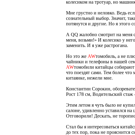
колесиком на тротуар, но машинка
Мне грустно и неловко. Ведь есл
сознательный выбор. Значит, та
потянутся и другие. Но я этого с
А QQ жалобно смотрит на меня 
меня, возьми!» И колесико у него
заменить. И я уже растрогана.
Но это же
AW
томобиль, а не пл
чайники и телефоны в нашей сем
AW
томобили китайцы собирают 
что поездят сами. Тем более чт
китаянке, нежели мне.
Константин Сорокин, обозреват
Рост 178 см, Водительский стаж 
Этим летом я чуть было не купи
салоне, удивленно уставился на 
Отговорили! Дескать, не торопис
Стал бы я интересоваться китай
до тех пор, пока не прояснится 