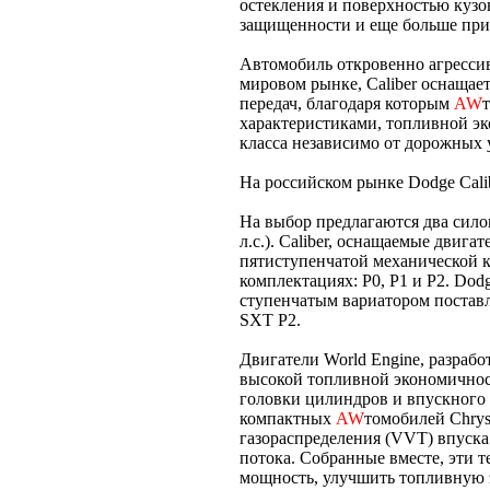
остекления и поверхностью кузо
защищенности и еще больше при
Автомобиль откровенно агрессив
мировом рынке, Caliber оснащае
передач, благодаря которым
AW
характеристиками, топливной э
класса независимо от дорожных 
На российском рынке Dodge Calib
На выбор предлагаются два силовы
л.с.). Caliber, оснащаемые двига
пятиступенчатой механической к
комплектациях: P0, P1 и P2. Dod
ступенчатым вариатором поставля
SXT P2.
Двигатели World Engine, разраб
высокой топливной экономичнос
головки цилиндров и впускного 
компактных
AW
томобилей Chrys
газораспределения (VVT) впуска
потока. Собранные вместе, эти 
мощность, улучшить топливную 