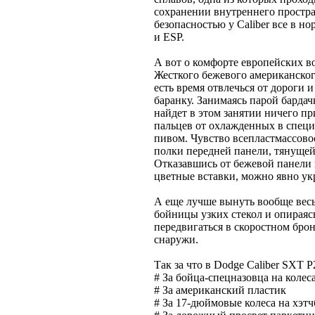
сохранении внутреннего простра
безопасностью у Caliber все в но
и ESP.
А вот о комфорте европейских в
Жесткого бежевого американског
есть время отвлечься от дороги 
баранку. Занимаясь парой бардач
найдет в этом занятии ничего п
пальцев от охлажденных в спец
пивом. Чувство всепластмассовос
полки передней панели, тянущей
Отказавшись от бежевой панели в
цветные вставки, можно явно укр
А еще лучше вынуть вообще весь 
бойницы узких стекол и опираяс
передвигаться в скоростном брон
снаружи.
Так за что в Dodge Caliber SXT P
# За бойца-спецназовца на колес
# За американский пластик
# За 17-дюймовые колеса на хэтч