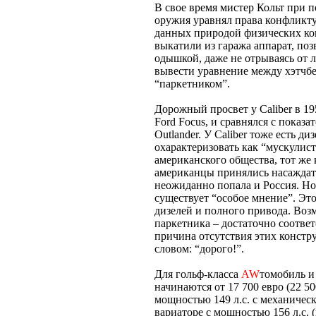
В свое время мистер Кольт при 
оружия уравнял права конфликту
данных природой физических ко
выкатили из гаража аппарат, по
одышкой, даже не отрываясь от 
вывести уравнение между хэтчб
“паркетником”.
Дорожный просвет у Caliber в 1
Ford Focus, и сравнялся с показа
Outlander. У Caliber тоже есть д
охарактеризовать как “мускулис
американского общества, тот же 
американцы принялись насаждать 
неожиданно попала и Россия. Но
существует “особое мнение”. Эт
дизелей и полного привода. Воз
паркетника – достаточно соотве
причина отсутствия этих констр
словом: “дорого!”.
Для гольф-класса
AW
томобиль и
начинаются от 17 700 евро (22 50
мощностью 149 л.с. с механическ
вариаторе с мощностью 156 л.с. (