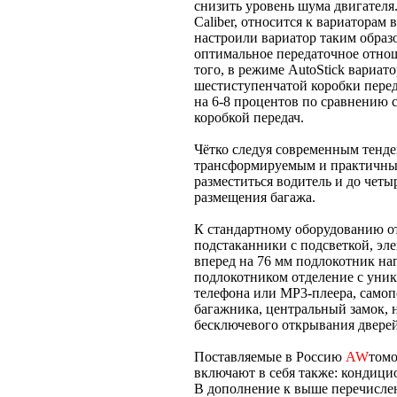
снизить уровень шума двигателя
Caliber, относится к вариаторам
настроили вариатор таким образ
оптимальное передаточное отнош
того, в режиме AutoStick вариа
шестиступенчатой коробки перед
на 6-8 процентов по сравнению 
коробкой передач.
Чётко следуя современным тенде
трансформируемым и практичны
разместиться водитель и до четы
размещения багажа.
К стандартному оборудованию от
подстаканники с подсветкой, эл
вперед на 76 мм подлокотник на
подлокотником отделение с уни
телефона или MP3-плеера, само
багажника, центральный замок, 
бесключевого открывания дверей
Поставляемые в Россию
AW
томо
включают в себя также: кондици
В дополнение к выше перечислен