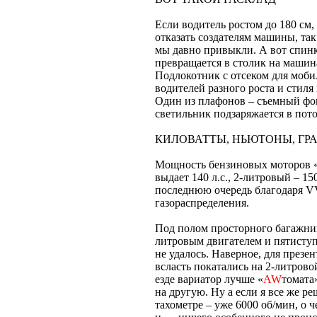
Если водитель ростом до 180 см,
отказать создателям машины, так
мы давно привыкли. А вот спинки
превращается в столик на машин
Подлокотник с отсеком для мобил
водителей разного роста и стиля
Один из плафонов – съемный фон
светильник подзаряжается в пото
КИЛОВАТТЫ, НЬЮТОНЫ, ГР
Мощность бензиновых моторов «
выдает 140 л.с., 2-литровый – 1
последнюю очередь благодаря VV
газораспределения.
Под полом просторного багажника
литровым двигателем и пятиступ
не удалось. Наверное, для презе
всласть покатались на 2-литров
езде вариатор лучше «
AW
томата
на другую. Ну а если я все же ре
тахометре – уже 6000 об/мин, о 