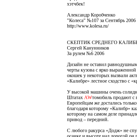
хэтчбек!
Александр Коробченко
"Колеса" №107 за Сентябрь 2006
http://www.kolesa.ru/
СКЕПТИК СРЕДНЕГО КАЛИБ
Сергей Канунников
За рулем №6 2006
Дизайн не оставил равнодушным, 
черты кузова с ярко выраженной
окошек у некоторых вызвали акт
«Калибре» лестное сходство с «
У высокой машины очень солидны
Штатах
AW
томобиль продают с 
Европейцам же достались только
благодаря которому «Калибр» каж
которому на самом деле принадл
привод – передний.
С любого ракурса «Додж» не сп
осанке и высоте над дорогой о