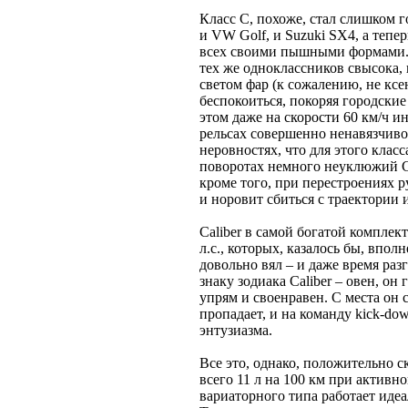
Класс С, похоже, стал слишком 
и VW Golf, и Suzuki SX4, а тепер
всех своими пышными формами. С
тех же одноклассников свысока, 
светом фар (к сожалению, не кс
беспокоиться, покоряя городски
этом даже на скорости 60 км/ч 
рельсах совершенно ненавязчиво,
неровностях, что для этого клас
поворотах немного неуклюжий Ca
кроме того, при перестроениях р
и норовит сбиться с траектории 
Caliber в самой богатой компл
л.с., которых, казалось бы, впол
довольно вял – и даже время раз
знаку зодиака Caliber – овен, он
упрям и своенравен. С места он с
пропадает, и на команду kick-do
энтузиазма.
Все это, однако, положительно с
всего 11 л на 100 км при активн
вариаторного типа работает идеа