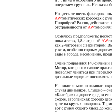
и … ничего особенного не проис
опережаем грузовик. Не сказал б
Но здесь же шесть фиксированны
AW
томатических коробках с руч
Попробуем? Разгон, действитель
отстраненности от
AW
томобиля 
Осмелюсь предположить: несмотр
показателях, 1,8-литровый
AW
то
как 2-литровый с вариатором. В
узким, особенно горным дорогам,
езды в городе, несомненно, пред
Очень понравился 140-сильный д
Мотор, которого в салоне практи
позволяет лениться при переклю
дизельные «доджи» поставлять не
На пикнике можно оглашать окр
случая динамиков. Слышно – оче
«Калибра» на дороге сродни его
скорее, европейская: хорошо де
даже на крутых поворотах. Торм
вот с рулем общего языка до ко