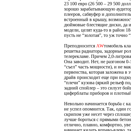
23 100 евро (26 500 – 29 500 дол
хорошо зарабатывающую аудитори
плееров, сабвуфер и дополнител
встроенный в крышу, возможность
дюймовые блестящие диски, да и
модели, целят куда-то в район 1
пусть не “золотая”, то уж точно
Преподносится
AW
томобиль кла
решетка радиатора, задорные рол
телерекламе. Причем 2,0-литрова
Она заводит. Нет, не разгоном 0-
“съел” часть мощности), и не ма
первенства, которая заложена в 
драйв происходит еще при подхо
“плечи” кузова (яркий рельеф п
задний спойлер – это силуэт бо
циферблаты приборов и плотный
Невольно начинается борьба с к
не успел опомнится. Так, один г
скрипом уже несет через сплошну
лучше бороться с прямыми бето
отлично, плавно, комфортно, уве
начинает кидать вправо-влево, т