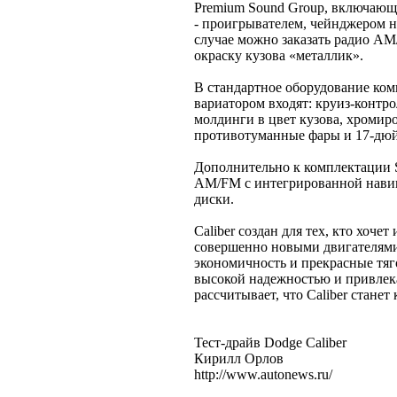
Premium Sound Group, включающ
- проигрывателем, чейнджером н
случае можно заказать радио A
окраску кузова «металлик».
В стандартное оборудование ко
вариатором входят: круиз-контро
молдинги в цвет кузова, хромир
противотуманные фары и 17-дю
Дополнительно к комплектации S
AM/FM с интегрированной нави
диски.
Caliber создан для тех, кто хоч
совершенно новыми двигателям
экономичность и прекрасные тяг
высокой надежностью и привлек
рассчитывает, что Caliber стане
Тест-драйв Dodge Caliber
Кирилл Орлов
http://www.autonews.ru/