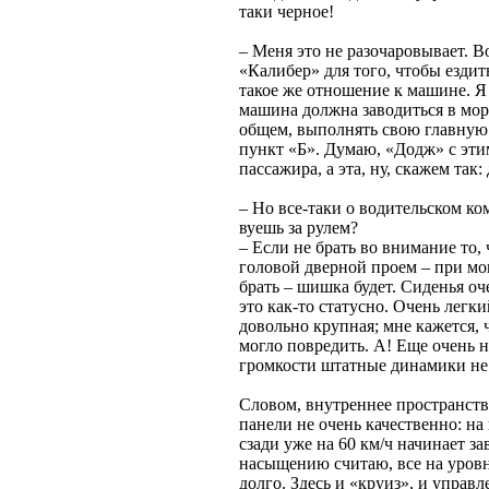
таки черное!
– Меня это не разочаровывает. В
«Калибер» для того, чтобы езди
такое же отношение к машине. Я
машина должна заводиться в мороз
общем, выполнять свою главную 
пункт «Б». Думаю, «Додж» с этим
пассажира, а эта, ну, скажем так
– Но все-таки о водительском ко
вуешь за рулем?
– Если не брать во внимание то, 
головой дверной проем – при мои
брать – шишка будет. Сиденья оч
это как-то статусно. Очень легк
довольно крупная; мне кажется, ч
могло повредить. А! Еще очень 
громкости штатные динамики не 
Словом, внутреннее пространств
панели не очень качественно: на 
сзади уже на 60 км/ч начинает за
насыщению считаю, все на уровн
долго. Здесь и «круиз», и управл