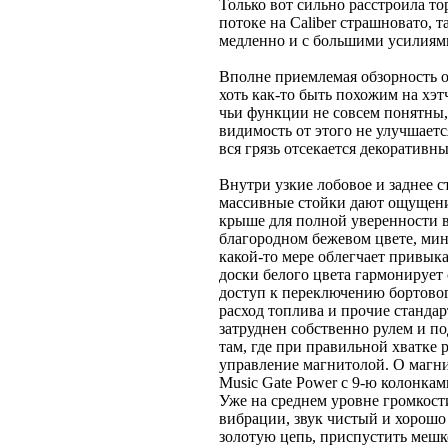
Только вот сильно расстроила тор
потоке на Caliber страшновато, 
медленно и с большими усилиями
Вполне приемлемая обзорность о
хоть как-то быть похожим на хэт
чьи функции не совсем понятны, 
видимость от этого не улучшается
вся грязь отсекается декоративн
Внутри узкие лобовое и заднее с
массивные стойки дают ощущение
крыше для полной уверенности в
благородном бежевом цвете, мин
какой-то мере облегчает привык
доски белого цвета гармонирует
доступ к переключению бортовог
расход топлива и прочие стандар
затруднен собственно рулем и п
там, где при правильной хватке 
управление магнитолой. О магнит
Music Gate Power c 9-ю колонка
Уже на среднем уровне громкост
вибрации, звук чистый и хорошо 
золотую цепь, приспустить мешк