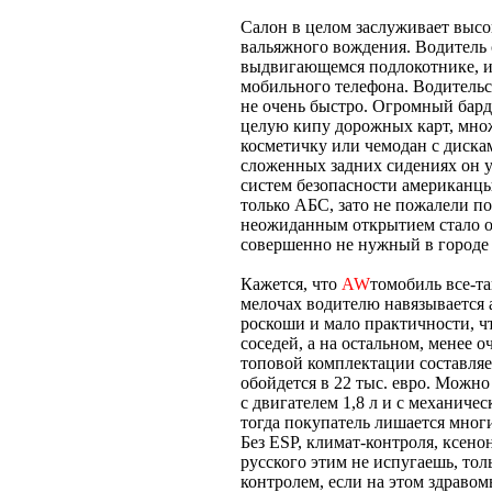
Салон в целом заслуживает высо
вальяжного вождения. Водитель с
выдвигающемся подлокотнике, из
мобильного телефона. Водительс
не очень быстро. Огромный бард
целую кипу дорожных карт, мно
косметичку или чемодан с дискам
сложенных задних сидениях он у
систем безопасности американц
только АБС, зато не пожалели по
неожиданным открытием стало от
совершенно не нужный в городе 
Кажется, что
AW
томобиль все-та
мелочах водителю навязывается
роскоши и мало практичности, чт
соседей, а на остальном, менее 
топовой комплектации составляет
обойдется в 22 тыс. евро. Можн
с двигателем 1,8 л и с механичес
тогда покупатель лишается мног
Без ESP, климат-контроля, ксено
русского этим не испугаешь, тол
контролем, если на этом здраво