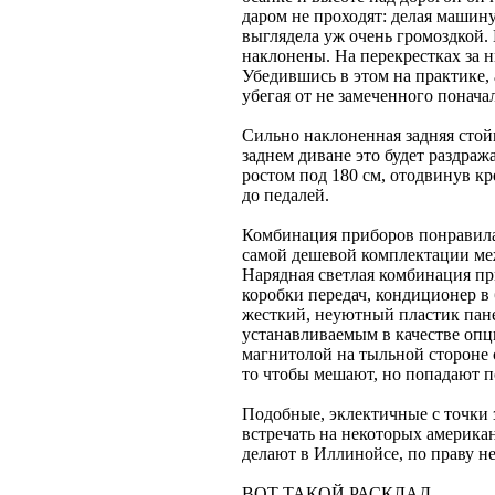
даром не проходят: делая машину
выглядела уж очень громоздкой.
наклонены. На перекрестках за 
Убедившись в этом на практике, 
убегая от не замеченного понача
Сильно наклоненная задняя стой
заднем диване это будет раздраж
ростом под 180 см, отодвинув кр
до педалей.
Комбинация приборов понравилас
самой дешевой комплектации ме
Нарядная светлая комбинация п
коробки передач, кондиционер в
жесткий, неуютный пластик пане
устанавливаемым в качестве опц
магнитолой на тыльной стороне 
то чтобы мешают, но попадают п
Подобные, эклектичные с точки 
встречать на некоторых америк
делают в Иллинойсе, по праву н
ВОТ ТАКОЙ РАСКЛАД