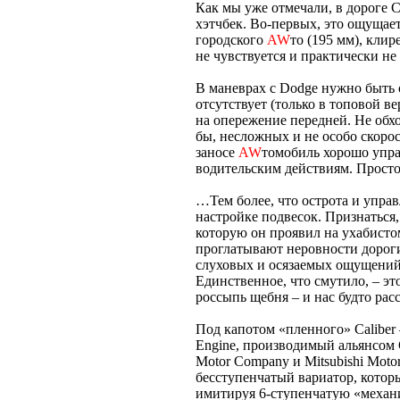
Как мы уже отмечали, в дороге Ca
хэтчбек. Во-первых, это ощущает
городского
AW
то (195 мм), клир
не чувствуется и практически не
В маневрах с Dodge нужно быть
отсутствует (только в топовой ве
на опережение передней. Не обхо
бы, несложных и не особо скоро
заносе
AW
томобиль хорошо упра
водительским действиям. Просто
…Тем более, что острота и упра
настройке подвесок. Признаться
которую он проявил на ухабисто
проглатывают неровности дорог
слуховых и осязаемых ощущений,
Единственное, что смутило, – э
россыпь щебня – и нас будто рас
Под капотом «пленного» Caliber
Engine, производимый альянсом 
Motor Company и Mitsubishi Motor
бесступенчатый вариатор, котор
имитируя 6-ступенчатую «механи