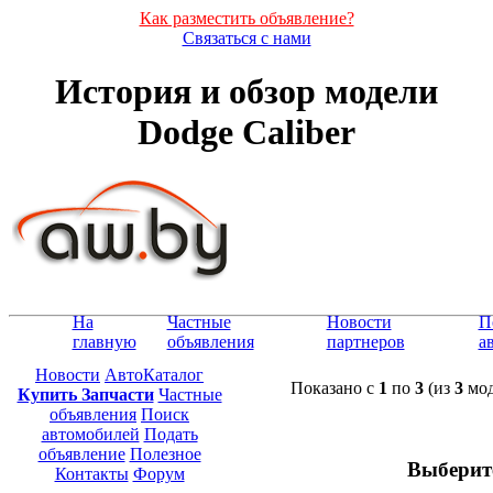
Как разместить объявление?
Связаться с нами
История и обзор модели
Dodge Caliber
На
Частные
Новости
П
главную
объявления
партнеров
а
Новости
АвтоКаталог
Показано с
1
по
3
(из
3
мод
Купить Запчасти
Частные
объявления
Поиск
автомобилей
Подать
объявление
Полезное
Выберит
Контакты
Форум