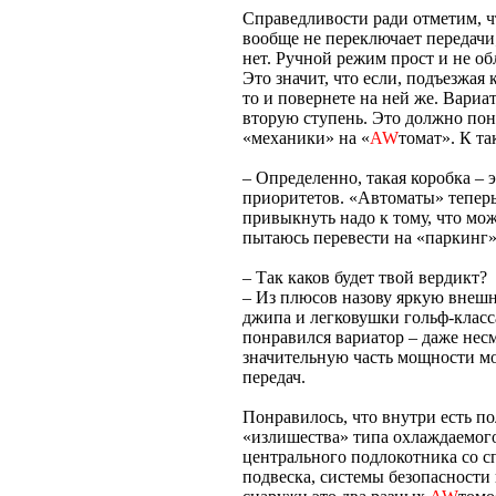
Справедливости ради отметим, ч
вообще не переключает передачи
нет. Ручной режим прост и не 
Это значит, что если, подъезжая 
то и повернете на ней же. Вари
вторую ступень. Это должно понр
«механики» на «
AW
томат». К та
– Определенно, такая коробка – 
приоритетов. «Автоматы» теперь 
привыкнуть надо к тому, что мож
пытаюсь перевести на «паркинг»
– Так каков будет твой вердикт?
– Из плюсов назову яркую внешно
джипа и легковушки гольф-клас
понравился вариатор – даже несм
значительную часть мощности мо
передач.
Понравилось, что внутри есть 
«излишества» типа охлаждаемого
центрального подлокотника со с
подвеска, системы безопасности 