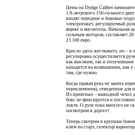
Цены на Dodge Caliber начинают
1.8-литрового 150-сильного двиг
входят передние и боковые поду
электропакет, регулируемый рул
ящике и магнитола. Начальная цен
сильным мотором, составляет 20
23 100 евро.
Кресло здесь жестковато, но – в 
регулировка осуществляется ручк
как высоким, так и получившим 
находится на возвышении, как у 
там, где нужно.
Когда правая рука не занята пер
переключения), отведенное для н
Из приятных – выкидной чехол д
бокс не фиксируется и постоянн
локтя. О руле пока многого не с
посмотрим в дороге!
Теперь смотрим в крупные боковы
ключ на старт, селектор вариатор