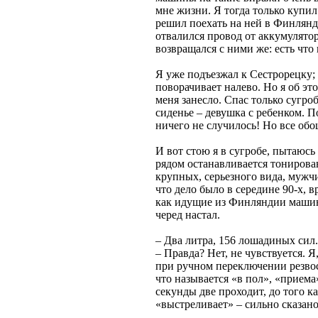
мне жизни. Я тогда только купи
решил поехать на ней в Финлянд
отвалился провод от аккумулято
возвращался с ними же: есть что
Я уже подъезжал к Сестрорецку; 
поворачивает налево. Но я об это
меня занесло. Спас только сугро
сиденье – девушка с ребенком. П
ничего не случилось! Но все обо
И вот стою я в сугробе, пытаюсь 
рядом останавливается тонирова
крупных, серьезного вида, мужчи
что дело было в середине 90-х, в
как идущие из Финляндии машины
черед настал.
– Два литра, 156 лошадиных сил.
– Правда? Нет, не чувствуется. Я
при ручном переключении резвос
что называется «в пол», «прием
секунды две проходит, до того 
«выстреливает» – сильно сказано: