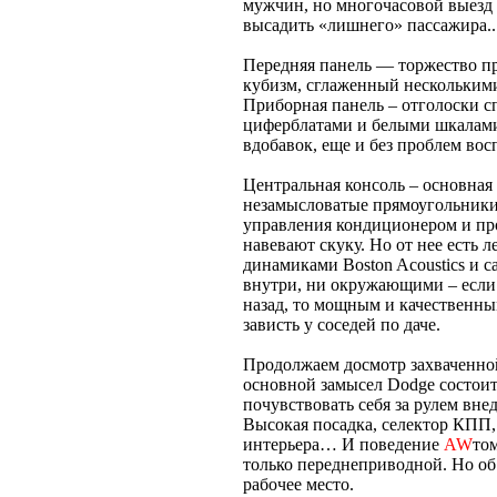
мужчин, но многочасовой выезд 
высадить «лишнего» пассажира..
Передняя панель — торжество п
кубизм, сглаженный нескольким
Приборная панель – отголоски с
циферблатами и белыми шкалами
вдобавок, еще и без проблем во
Центральная консоль – основная
незамысловатые прямоугольники
управления кондиционером и пр
навевают скуку. Но от нее есть 
динамиками Boston Acoustics и 
внутри, ни окружающими – если
назад, то мощным и качественны
зависть у соседей по даче.
Продолжаем досмотр захваченной
основной замысел Dodge состоит 
почувствовать себя за рулем вн
Высокая посадка, селектор КПП,
интерьера… И поведение
AW
то
только переднеприводной. Но об 
рабочее место.