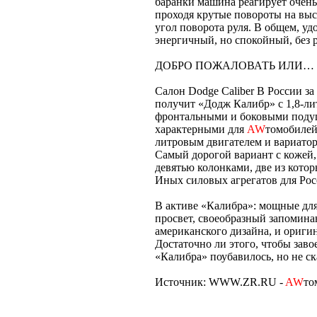
баранки машина реагирует очень
проходя крутые повороты на выс
угол поворота руля. В общем, у
энергичный, но спокойный, без 
ДОБРО ПОЖАЛОВАТЬ ИЛИ…
Салон Dodge Caliber В России за
получит «Додж Калибр» с 1,8-ли
фронтальными и боковыми поду
характерными для
AW
томобилей 
литровым двигателем и вариаторо
Самый дорогой вариант с кожей,
девятью колонками, две из которы
Иных силовых агрегатов для Рос
В активе «Калибра»: мощные дл
просвет, своеобразный запомин
американского дизайна, и ориги
Достаточно ли этого, чтобы заво
«Калибра» поубавилось, но не ска
Источник: WWW.ZR.RU -
AW
то