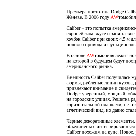
Премьера прототипа Dodge Calibe
Женеве. В 2006 году
AW
томобил
Caliber – это попытка американ
европейском вкусе и занять сво
хэчбэк Caliber при своих 4,5 м 
полного привода и функциональ
В основе
AW
томобиля лежит нов
на которой в будущем будут пос
американского рынка.
Внешность Caliber получилась м
формы, рубленые линии кузова, 
привлекают внимание и свидетел
Dodge: уверенный, мощный, об
на городских улицах. Решетка р
горизонтальной планками, не то
атлетический вид, но давно ста
Черные декоративные элементы,
объединены с интегрированным 
Caliber похожим на купе. Новое