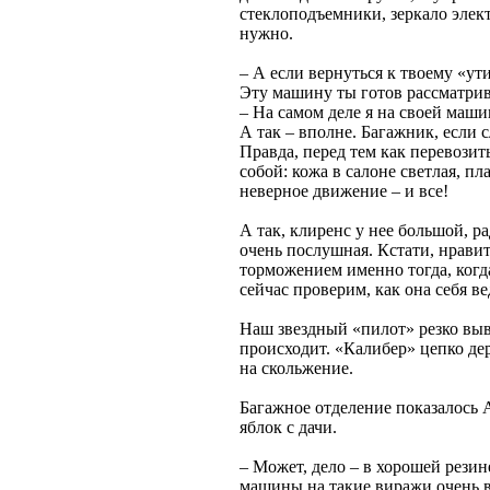
стеклоподъемники, зеркало элек
нужно.
– А если вернуться к твоему «у
Эту машину ты готов рассматрив
– На самом деле я на своей маши
А так – вполне. Багажник, если 
Правда, перед тем как перевозит
собой: кожа в салоне светлая, пл
неверное движение – и все!
А так, клиренс у нее большой, р
очень послушная. Кстати, нравит
торможением именно тогда, когда
сейчас проверим, как она себя ве
Наш звездный «пилот» резко выв
происходит. «Калибер» цепко дер
на скольжение.
Багажное отделение показалось
яблок с дачи.
– Может, дело – в хорошей резине
машины на такие виражи очень в