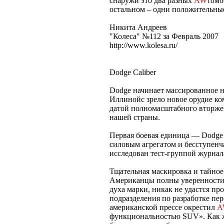
снаружи это два разных
AW
томо
остальном – одни положительны
Никита Андреев
"Колеса" №112 за Февраль 2007
http://www.kolesa.ru/
Dodge Caliber
Dodge начинает массированное н
Иллинойс зрело новое орудие ком
датой полномасштабного вторж
нашей страны.
Первая боевая единица — Dodge 
силовым агрегатом и бесступенч
исследован тест-группой журна
Тщательная маскировка и тайное
Американцы полны уверенности, 
духа марки, никак не удастся п
подразделения по разработке пе
американской прессе окрестил
A
функциональностью SUV». Как ж