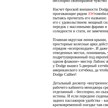
бесспорно своеобразное чувство 
Насчет броской внешности Dodge
проезжающие рядом
AW
томобил
пытаясь прочитать его название.
его с удовольствием: мощный си
передок с массивными фарами и 
солидности и стати, не замеченн
Плавная округлая линия крыши, 
просторные колесные арки дейст
отрядом «всепроходцев». И даже
отведенных местах, понимаешь, 
подретушированный под европейс
одном флаконе» мистер Лайонс в
у Dodge вышел 5-дверный хэтчбе
американского хэтчбека, да чтоб
Dodge Caliber!
Детальный досмотр «внутренност
рабочего кабинета менеджера ср
отделанный – бесспорно, но сказ
истины. И если передние сиденья
задних пассажиров удобства – ка
кратковременной поездке там см