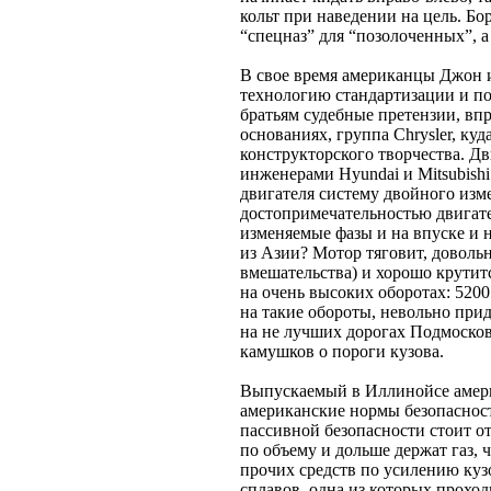
кольт при наведении на цель. Бор
“спецназ” для “позолоченных”, а
В свое время американцы Джон 
технологию стандартизации и по
братьям судебные претензии, впр
основаниях, группа Chrysler, ку
конструкторского творчества. Дв
инженерами Hyundai и Mitsubishi
двигателя систему двойного изм
достопримечательностью двигате
изменяемые фазы и на впуске и н
из Азии? Мотор тяговит, довольн
вмешательства) и хорошо крути
на очень высоких оборотах: 5200
на такие обороты, невольно при
на не лучших дорогах Подмосков
камушков о пороги кузова.
Выпускаемый в Иллинойсе аме
американские нормы безопаснос
пассивной безопасности стоит о
по объему и дольше держат газ, 
прочих средств по усилению ку
сплавов, одна из которых проходи