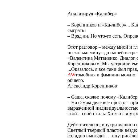
Анализируя «Калибер»
– Коренников и «Ка-либер»... Ка
сыграть?
– Вряд ли. Но что-то есть. Опр
Этот разговор – между мной и г
несколько минут до нашей встр
«Валентина Матвиенко. Диалог с
Коренниковым. Мы устроили ему 
...Оказалось, я все-таки был пра
AW
томобиля и фамилии можно. 
общего.
Александр Коренников
– Саша, скажи: почему «Калибер
– На самом деле все просто – пр
выраженной индивидуальностью. 
этой – свой стиль. Хотя от вну
Действительно, внутри машина вы
Светлый твердый пластик везде: 
солидно выглядит… внутрисалонн