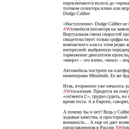
переключаются вплоть до «приказ
толчком селектора влево или впра
Dodge Caliber
«Наступление» Dodge Caliber не 
AW
томобиля (несмотря на заявле
Виртуальная смена скоростей пр
свидетельствует только цифра н
компактного класса этим редко 
интересней: выбранную передачу
торможение двигателем происход
«вверх» – это влево, «вниз» – вп
Автомобиль построен на платфо
инженерами Mitsubishi. Ее же бу
Итак, вторжение уже началось: 
AW
тосалонам. Придется ли поку
«сегмента С», трудно судить, н
время теста. А в Европе, говорят
А почему бы и нет? Ведь у Calib
ходовые качества, и просторный 
внешность… А еще он дает возм
представленном в России
AW
то