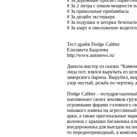
# За дорожный просвет паркетни
# За 2 литра с пиком мощности н
# За прикольные прибамбасы
# За дизайн экстерьера
# За подушки и шторки безопасн
# За азарт и омоложение водител
Тест-драйв Dodge Caliber
Елизавета Бадалова
http://www.autonews.ru/
Данила-мастер из сказки “Каменн
лица пот, взялся вырубать из це
заморского барина. Вырубил, выре
узор чистый, резьба по чертежу, а
Dodge Caliber – полудрагоценный
напоминает своих земляков-груз
огромными фарами головного св
никакого намека на агрессивны
арки, а также оригинальные ма
колонок с крышки багажника ил
внедорожника для выездов на пик
то переднеприводный, а комплек