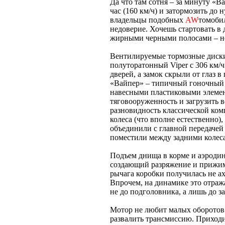
Да что там сотня – за минуту «В
час (160 км/ч) и затормозить до
владельцы подобных
AW
томоби
недоверие. Хочешь стартовать в 
жирными черными полосами – не
Вентилируемые тормозные диски
полуторатонный Viper с 306 км/
дверей, а замок скрыли от глаз
«Вайпер» – типичный гоночны
навесными пластиковыми элемен
тяговооруженность и загрузить 
разновидность классической ком
колеса (что вполне естественно
объединили с главной передачей
поместили между задними колес
Подъем днища в корме и аэродин
создающий разряжение и прижим
рычага коробки получилась не ах
Впрочем, на динамике это отража
не до подголовника, а лишь до з
Мотор не любит малых оборотов б
развалить трансмиссию. Приход