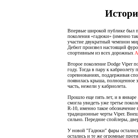
Истори
Впервые широкой публике был пр
поколения «гадюки» (именно так
участие двукратный чемпион ми
Дебют произвел настоящий фуро
спортивным из всех дорожных
Второе поколение Dodge Viper по
году. Тогда в пару к кабриолету
соревнованиях, поддерживая спо
появилась крыша, полноценное за
часть, нежели у кабриолета.
Прошло еще пять лет, и в январе
смогла увидеть уже третье поко
R-10, именно такое обозначение 
традиционные черты Viper. Вне
сильно. Передние спойлеры, двер
У новой "Гадюки" фары остались
остались и те же огромные прот