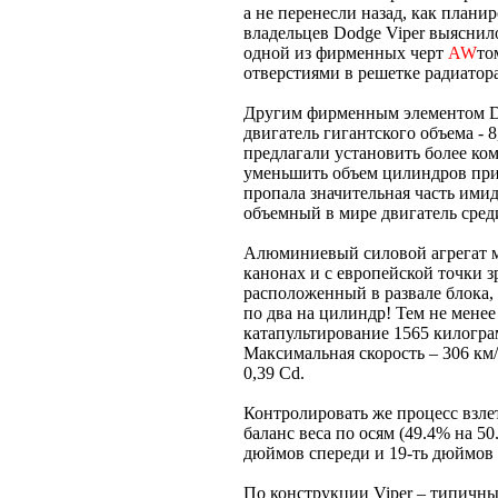
а не перенесли назад, как плани
владельцев Dodge Viper выяснил
одной из фирменных черт
AW
то
отверстиями в решетке радиатор
Другим фирменным элементом Do
двигатель гигантского объема - 
предлагали установить более ко
уменьшить объем цилиндров при
пропала значительная часть имид
объемный в мире двигатель сре
Алюминиевый силовой агрегат м
канонах и с европейской точки з
расположенный в развале блока,
по два на цилиндр! Тем не мене
катапультирование 1565 килограм
Максимальная скорость – 306 км
0,39 Cd.
Контролировать же процесс взле
баланс веса по осям (49.4% на 5
дюймов спереди и 19-ть дюймов 
По конструкции Viper – типич