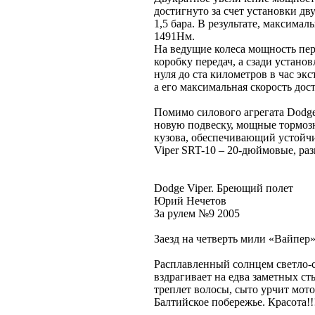
достигнуто за счет установки д
1,5 бара. В результате, максима
1491Нм.
На ведущие колеса мощность пе
коробку передач, а сзади устан
нуля до ста километров в час эк
а его максимальная скорость дост
Помимо силового агрегата Dodge
новую подвеску, мощные тормоз
кузова, обеспечивающий устойч
Viper SRT-10 – 20-дюймовые, раз
Dodge Viper. Бреющий полет
Юрий Нечетов
За рулем №9 2005
Заезд на четверть мили «Вайпер»
Расплавленный солнцем светло-се
вздрагивает на едва заметных ст
треплет волосы, сыто урчит мото
Балтийское побережье. Красота!!