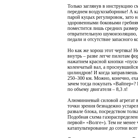
Только заглянув в инструкцию см
переднем воздухозаборнике! А к
парой куцых регулировок, зато н
здоровенными боковыми гребням
поместится лишь средних размер
отвратительную шумоизоляцию, 
педали и отсутствие запасного ко
Но как же хорош этот чертяка! Н
внутрь – разве легче пилотам 
нажатием красной кнопки «пуск
коленчатый вал, а проснувшийся
цилиндров! И когда заправляешь
250–300 км. Можно, конечно, еха
зачем тогда покупать «Вайпер»?
по объему двигателя – 8,3 л!
Алюминиевый силовой агрегат в
точки зрения безнадежно устаре
развале блока, посредством толк
Подобная схема газораспределени
первой» «Волге»). Тем не менее
катапультирование до сотни всег