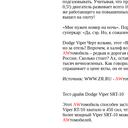
подгазовывать. Учитывая, что пр
0,5!) двигатель развивает всего 
же работающего на повышенных 
вышел на охоту!
«Мне нужен номер на ночь». Пор
суперкар: «Да, сэр. Но, к сожал
Dodge Viper Черт возьми, этот «
но за отель? Впрочем, я халиф в
AW
томобиль – редкая и дорогая 
России. Сколько стоит? Ах, остав
тысяч вечнозеленых. Как говори
спрашивает о цене яхты, он ее н
Источник: WWW.ZR.RU -
AW
то
Тест-драйв Dodge Viper SRT-10
Этот
AW
томобиль способен заст
Viper RT/10 хватало и 450 сил, 
более мощный Viper SRT-10 може
AW
томобилей.