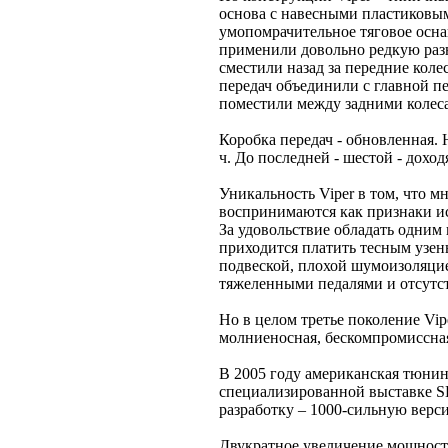
основа с навесными пластиковы
умопомрачительное тяговое осна
применили довольно редкую раз
сместили назад за передние кол
передач объединили с главной п
поместили между задними колес
Коробка передач - обновленная. 
ч. До последней - шестой - доход
Уникальность Viper в том, что м
воспринимаются как признаки ис
За удовольствие обладать одним
приходится платить тесным узе
подвеской, плохой шумоизоляцие
тяжеленными педалями и отсутст
Но в целом третье поколение Vip
молниеносная, бескомпромиссна
В 2005 году американская тюнин
специализированной выставке S
разработку – 1000-сильную верс
Двукратное увеличение мощности