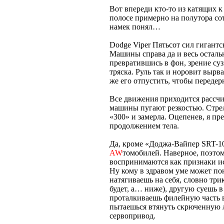
Вот впереди кто-то из катящих к
полосе примерно на полутора со
намек понял…
Dodge Viper Пятьсот сил гигантс
Машины справа да и весь осталь
превратившись в фон, зрение сузи
тряска. Руль так и норовит вырв
же его отпустить, чтобы передер
Все движения приходится рассчи
машины пугают резкостью. Стрел
«300» и замерла. Оцепенев, я п
продолжением тела.
Да, кроме «Доджа-Вайпер SRT-10
AW
томобилей. Наверное, поэто
воспринимаются как признаки ис
Ну кому в здравом уме может по
натягиваешь на себя, словно три
будет, а… ниже), другую суешь в
проталкиваешь филейную часть в
пытаешься втянуть скрюченную ле
сервопривод.