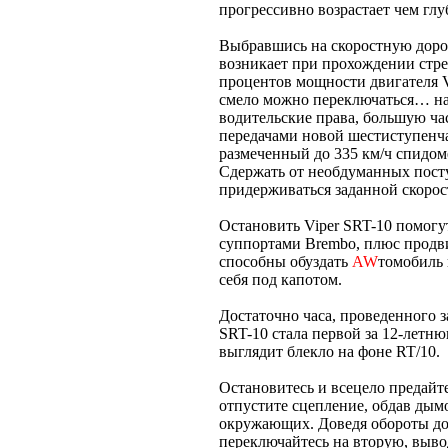
прогрессивно возрастает чем глу
Выбравшись на скоростную дорог
возникает при прохождении стрел
процентов мощности двигателя V1
смело можно переключаться… на 
водительские права, большую ча
передачами новой шестиступенча
размеченный до 335 км/ч спидом
Сдержать от необдуманных посту
придерживаться заданной скорост
Остановить Viper SRT-10 помог
суппортами Brembo, плюс продви
способны обуздать
AW
томобиль 
себя под капотом.
Достаточно часа, проведенного 
SRT-10 стала первой за 12-летн
выглядит блекло на фоне RT/10.
Остановитесь и всецело предайте
отпустите сцепление, обдав дым
окружающих. Доведя обороты до 
переключайтесь на вторую, выв