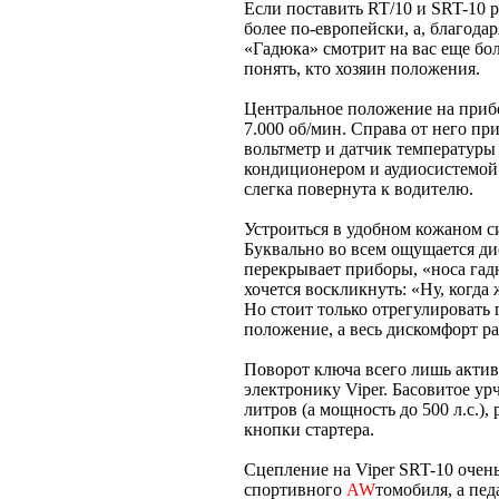
Если поставить RT/10 и SRT-10 р
более по-европейски, а, благода
«Гадюка» смотрит на вас еще бол
понять, кто хозяин положения.
Центральное положение на прибо
7.000 об/мин. Справа от него пр
вольтметр и датчик температур
кондиционером и аудиосистемой 
слегка повернута к водителю.
Устроиться в удобном кожаном си
Буквально во всем ощущается ди
перекрывает приборы, «носа гад
хочется воскликнуть: «Ну, когд
Но стоит только отрегулировать 
положение, а весь дискомфорт ра
Поворот ключа всего лишь актив
электронику Viper. Басовитое урч
литров (а мощность до 500 л.с.)
кнопки стартера.
Сцепление на Viper SRT-10 очень
спортивного
AW
томобиля, а пед