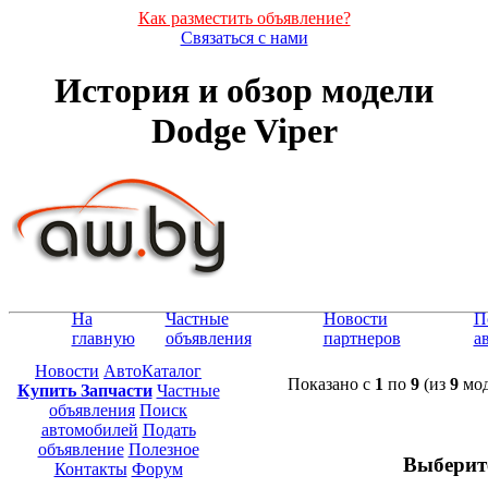
Как разместить объявление?
Связаться с нами
История и обзор модели
Dodge Viper
На
Частные
Новости
П
главную
объявления
партнеров
а
Новости
АвтоКаталог
Показано с
1
по
9
(из
9
мод
Купить Запчасти
Частные
объявления
Поиск
автомобилей
Подать
объявление
Полезное
Выберит
Контакты
Форум