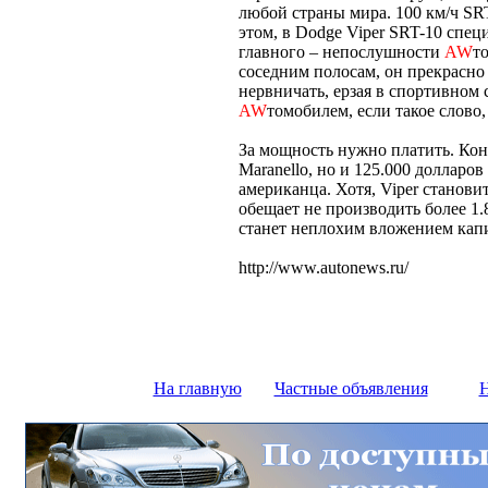
любой страны мира. 100 км/ч SR
этом, в Dodge Viper SRT-10 специ
главного – непослушности
AW
т
соседним полосам, он прекрасно
нервничать, ерзая в спортивном 
AW
томобилем, если такое слово
За мощность нужно платить. Коне
Maranello, но и 125.000 долларо
американца. Хотя, Viper станов
обещает не производить более 1.
станет неплохим вложением капи
http://www.autonews.ru/
На главную
Частные объявления
Н