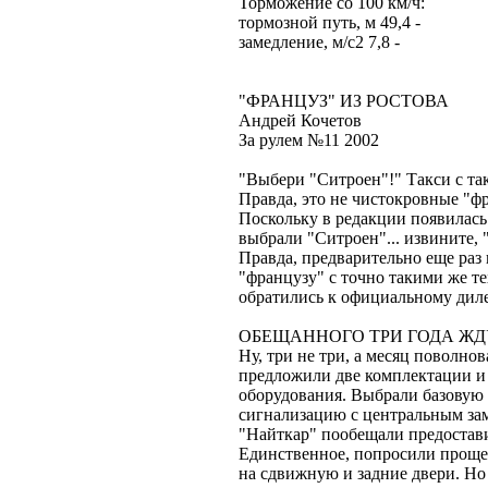
Торможение со 100 км/ч:
тормозной путь, м 49,4 -
замедление, м/с2 7,8 -
"ФРАНЦУЗ" ИЗ РОСТОВА
Андрей Кочетов
За рулем №11 2002
"Выбери "Ситроен"!" Такси с та
Правда, это не чистокровные "ф
Поскольку в редакции появилась 
выбрали "Ситроен"... извините,
Правда, предварительно еще раз 
"французу" с точно такими же т
обратились к официальному диле
ОБЕЩАННОГО ТРИ ГОДА ЖД
Ну, три не три, а месяц поволно
предложили две комплектации и 
оборудования. Выбрали базовую м
сигнализацию с центральным за
"Найткар" пообещали предостави
Единственное, попросили прощен
на сдвижную и задние двери. Но