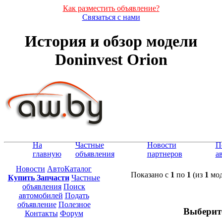
Как разместить объявление?
Связаться с нами
История и обзор модели
Doninvest Orion
На
Частные
Новости
П
главную
объявления
партнеров
а
Новости
АвтоКаталог
Показано с
1
по
1
(из
1
мод
Купить Запчасти
Частные
объявления
Поиск
автомобилей
Подать
объявление
Полезное
Выберит
Контакты
Форум