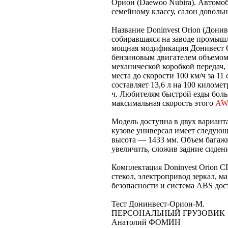
Орион (Daewoo Nubira). Автомоб
семейному классу, салон довольн
Название Doninvest Orion (Дони
собиравшаяся на заводе промышл
мощная модификация Донивест 
бензиновым двигателем объемом 
механической коробкой передач,
места до скорости 100 км/ч за 11
составляет 13,6 л на 100 киломе
ч. Любителям быстрой езды боль
максимальная скорость этого
A
Модель доступна в двух вариантах
кузове универсал имеет следую
высота — 1433 мм. Объем багажн
увеличить, сложив задние сиден
Комплектация Doninvest Orion 
стекол, электропривод зеркал, 
безопасности и система ABS дос
Тест Донинвест-Орион-М.
ПЕРСОНАЛЬНЫЙ ГРУЗОВИК
Анатолий ФОМИН