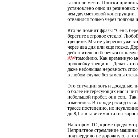
законное место. Поиски причины
установлено одно из резиновых 
чем двухметровой конструкции. У
отвалился только через полгода 
Кто не помнит фразы "Сеня, бере
берегите ветровое стекло! Любо
трещине. Мы не уберегли уже втор
через два дня или еще позже. До
действительно беречься от каму
AW
томобилю. Как временную ме
проклейку трещины. Делать это 
даже небольшая неровность спос
в любом случае без замены стекл
Это ситуации хоть и досадные, н
о более интересующих нас и чит
небольшой пробег, они есть. Так,
изменился. В городе расход остал
трассе постепенно, но неуклонно
до 8,1 л в зависимости от скорос
На втором ТО, кроме предусмотр
Неприятное стремление машины 
подтвердило не дорожную, а тех