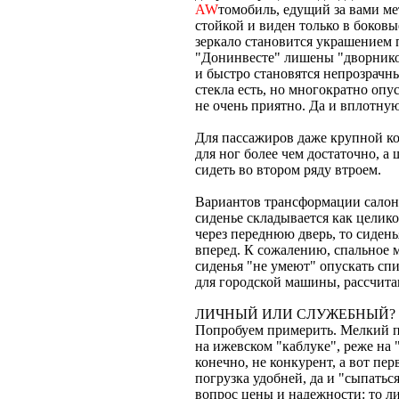
AW
томобиль, едущий за вами мет
стойкой и виден только в боков
зеркало становится украшением п
"Донинвесте" лишены "дворников
и быстро становятся непрозрачны
стекла есть, но многократно опу
не очень приятно. Да и вплотную
Для пассажиров даже крупной ко
для ног более чем достаточно, а
сидеть во втором ряду втроем.
Вариантов трансформации салон
сиденье складывается как целиком
через переднюю дверь, то сидень
вперед. К сожалению, спальное м
сиденья "не умеют" опускать спи
для городской машины, рассчитан
ЛИЧНЫЙ ИЛИ СЛУЖЕБНЫЙ?
Попробуем примерить. Мелкий пр
на ижевском "каблуке", реже на 
конечно, не конкурент, а вот пер
погрузка удобней, да и "сыпатьс
вопрос цены и надежности: то ли