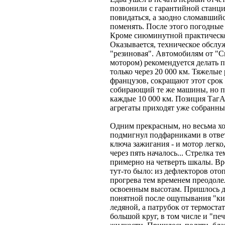
позвонили с гарантийной станци
повидаться, а заодно сломавший
поменять. После этого погодные
Кроме сиюминутной практическо
Оказывается, техническое обсл
"резиновая". Автомобилям от "С
мотором) рекомендуется делать 
только через 20 000 км. Тяжелы
французов, сокращают этот срок 
собирающий те же машины, но по
каждые 10 000 км. Позиция ТагА
агрегаты приходят уже собранны
Одним прекрасным, но весьма хо
подмигнул подфарниками в ответ
ключа зажигания - и мотор легко,
через пять началось... Стрелка
примерно на четверть шкалы. Вро
тут-то было: из дефлекторов ото
прогрева тем временем преодоле
освоенным высотам. Пришлось дв
понятной после ощупывания "киш
ледяной, а патрубок от термоста
большой круг, в том числе и "пе