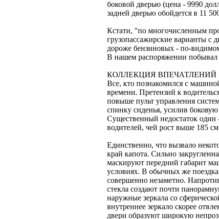
боковой дверью (цена - 9990 до
задней дверью обойдется в 11 50
Кстати, "по многочисленным про
грузопассажирские варианты с д
дороже бензиновых - по-видимому
В нашем распоряжении побывал
КОЛЛЕКЦИЯ ВПЕЧАТЛЕНИЙ
Все, кто познакомился с машино
времени. Претензий к водительс
повыше пульт управления систем
спинку сиденья, усилив боковую
Существенный недостаток один -
водителей, чей рост выше 185 см
Единственно, что вызвало некот
край капота. Сильно закругленн
маскируют передний габарит ма
условиях. В обычных же поездках
совершенно незаметно. Напротив
стекла создают почти панорамну
наружные зеркала со сферическо
внутреннее зеркало скорее отвле
двери образуют широкую непроз