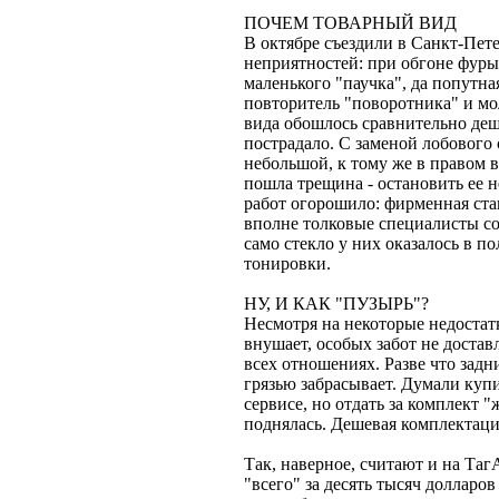
ПОЧЕМ ТОВАРНЫЙ ВИД
В октябре съездили в Санкт-Пет
неприятностей: при обгоне фуры
маленького "паучка", да попутная
повторитель "поворотника" и мо
вида обошлось сравнительно деше
пострадало. С заменой лобового 
небольшой, к тому же в правом в
пошла трещина - остановить ее н
работ огорошило: фирменная стан
вполне толковые специалисты со
само стекло у них оказалось в по
тонировки.
НУ, И КАК "ПУЗЫРЬ"?
Несмотря на некоторые недостат
внушает, особых забот не доставл
всех отношениях. Разве что задн
грязью забрасывает. Думали купи
сервисе, но отдать за комплект 
поднялась. Дешевая комплектаци
Так, наверное, считают и на Та
"всего" за десять тысяч долларов