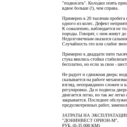
"подкисать". Колодки опять приш
вдвое больше (!), чем справа.
Примерно к 20 тысячам пробега 
одного из колес. Дефект неприя
К сожалению, наблюдается не тол
породы. Говорят, с ним живут д
Недолговечным оказался сальник
Случайность это или слабое звен
Примерно к двадцати пяти тысяч
стука явились стойки стабилизат
бесплатно, но если за свои - шес
Не радует и сдвижная дверь: вид
сказывается на работе механизм
взгляд, неоправданно сложен и к
регулировки. Да и подвесы двери
двигается легко, но так же легко
закрывается. Последнее обслужи
предусмотренных работ, заменил
ЗАТРАТЫ НА ЭКСПЛУАТАЦИ
"ДОНИНВЕСТ ОРИОН-М",
РУБ. (0-35 000 КМ)