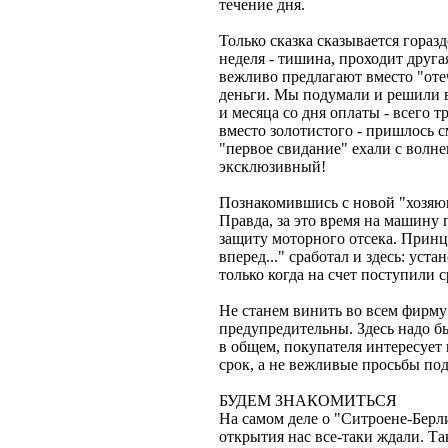
течение дня.
Только сказка сказывается гораз
неделя - тишина, проходит другая
вежливо предлагают вместо "от
деньги. Мы подумали и решили в
и месяца со дня оплаты - всего т
вместо золотистого - пришлось 
"первое свидание" ехали с волне
эксклюзивный!
Познакомившись с новой "хозяюшк
Правда, за это время на машину
защиту моторного отсека. Принци
вперед..." сработал и здесь: уст
только когда на счет поступили с
Не станем винить во всем фирму
предупредительны. Здесь надо б
в общем, покупателя интересует
срок, а не вежливые просьбы под
БУДЕМ ЗНАКОМИТЬСЯ
На самом деле о "Ситроене-Берл
открытия нас все-таки ждали. Та