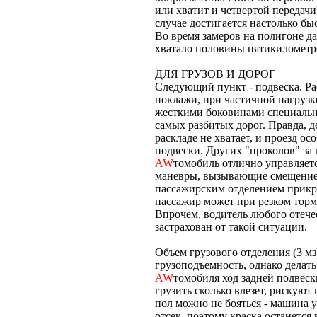
или хватит и четвертой передачи
случае достигается настолько бы
Во время замеров на полигоне д
хватало половины пятикилометр
ДЛЯ ГРУЗОВ И ДОРОГ
Следующий пункт - подвеска. Ра
поклажи, при частичной нагрузк
жесткими боковинами специальн
самых разбитых дорог. Правда, 
раскладе не хватает, и проезд о
подвески. Других "проколов" за 
AW
томобиль отлично управляет
маневры, вызывающие смещение 
пассажирским отделением прикры
пассажир может при резком торм
Впрочем, водитель любого отече
застрахован от такой ситуации.
Объем грузового отделения (3 мз
грузоподъемность, однако делать
AW
томобиля ход задней подвеск
грузить сколько влезет, рискуют
пол можно не бояться - машина 
отсек, поэтому краска останется 