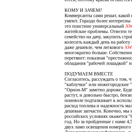
КОМУ И ЗАЧЕМ?
Коммерсанты сами решат, какой ф
умеют. Гораздо более интересны
это поистине универсальный
A
житейские проблемы. Отвезти те
семейство на дачу, закупить стр
колесить каждый день на работу
даже дешевле, чем легкового
AW
многократно больше. Собственно
перетянет: показная "престижно
обладания "рабочей лошадкой" на
ПОДУМАЕМ ВМЕСТЕ
Согласитесь, рассуждать о том,
"каблучки" или нижегородские "
"Орион-М" заметно дороже. Буде
растут, и довольно быстро, бензи
поневоле подталкивает к испол
расход топлива и надежность мал
дешевые запчасти. Конечно, мы 
российских условиях окажется "
год. Но за пройденные с нами 4,
двух ламп освещения номерного 