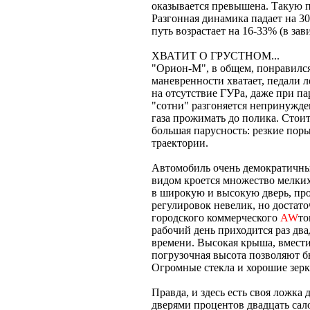
оказывается превышена. Такую п
Разгонная динамика падает на 30
путь возрастает на 16-33% (в зав
ХВАТИТ О ГРУСТНОМ...
"Орион-М", в общем, понравился.
маневренности хватает, педали л
на отсутствие ГУРа, даже при па
"сотни" разгоняется непринужден
газа прожимать до полика. Стоит
большая парусность: резкие пор
траектории.
Автомобиль очень демократичны
видом кроется множество мелких 
в широкую и высокую дверь, прос
регулировок невелик, но достато
городского коммерческого
AW
то
рабочий день приходится раз дв
времени. Высокая крыша, вмест
погрузочная высота позволяют б
Огромные стекла и хорошие зерк
Правда, и здесь есть своя ложка
дверями процентов двадцать сало