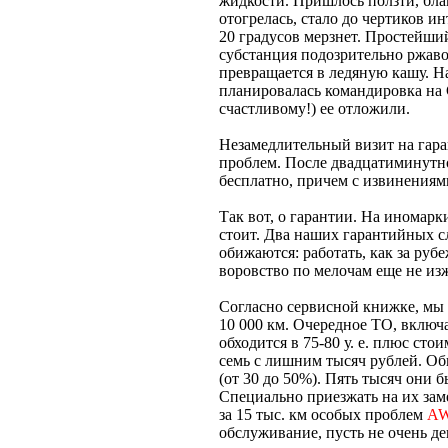
жидкости. Пришлось ползти, благ
отогрелась, стало до чертиков ин
20 градусов мерзнет. Простейши
субстанция подозрительно ржавог
превращается в ледяную кашу. На
планировалась командировка на 
счастливому!) ее отложили.
Незамедлительный визит на га
проблем. После двадцатиминутн
бесплатно, причем с извинениями
Так вот, о гарантии. На иномарк
стоит. Два наших гарантийных с
обижаются: работать, как за руб
воровство по мелочам еще не из
Согласно сервисной книжке, мы
10 000 км. Очередное ТО, включа
обходится в 75-80 у. е. плюс ст
семь с лишним тысяч рублей. О
(от 30 до 50%). Пять тысяч они б
Специально приезжать на их заме
за 15 тыс. км особых проблем
A
обслуживание, пусть не очень де