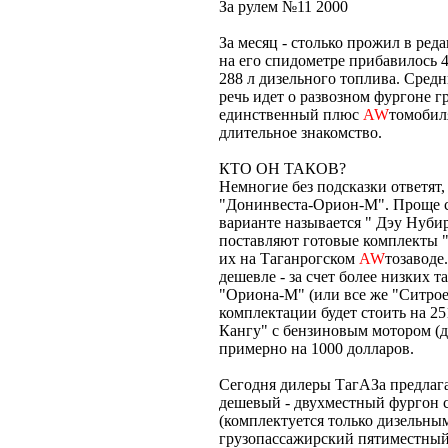
За рулем №11 2000
За месяц - столько прожил в ред
на его спидометре прибавилось 4
288 л дизельного топлива. Средни
речь идет о развозном фургоне г
единственный плюс
AW
томобил
длительное знакомство.
КТО ОН ТАКОВ?
Немногие без подсказки ответят,
"Донинвеста-Орион-М". Проще с
варианте называется " Дэу Нубир
поставляют готовые комплекты 
их на Таганрогском
AW
тозаводе
дешевле - за счет более низких
"Ориона-М" (или все же "Ситрое
комплектации будет стоить на 25
Кангу" с бензиновым мотором (д
примерно на 1000 долларов.
Сегодня дилеры ТагАЗа предлаг
дешевый - двухместный фургон с
(комплектуется только дизельным
грузопассажирский пятиместный с