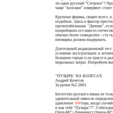
ли один русский "Ситроен"? Прим
чаще "волгами" измеряют: стоит
Крупные фирмы, скорее всего, в 
подобное. Здесь и фактор прести
презентабельным. "Дачник", если
попробовать его вместо отечеств
обычно более семидесяти - ста т
иномарка должна выдержать.
Длительный редакционный тест
условиях эксплуатации: в летнюю
большом городе и на трассе в да
моральных затрат. Попробуем вын
"ПУЗЫРЬ" НА КОЛЕСАХ
Андрей Кочетов
За рулем №2 2003
Богатство русского языка не тол
удивительной емкости определен
удивление
AW
тора, когда случа
и как тебе "Пузырь"?". Собеседн
Orion-M/">Донинвест Орион-М".