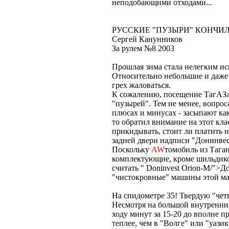
неподобающими отходами...
РУССКИЕ "ПУЗЫРИ" КОНЧИЛИ
Сергей Канунников
За рулем №8 2003
Прошлая зима стала нелегким и
Относительно небольшие и даже 
грех жаловаться.
К сожалению, посещение ТагАЗа
"пузырей". Тем не менее, вопроса
плюсах и минусах - засыпают как
то обратил внимание на этот кл
прикидывать, стоит ли платить н
задней двери надписи "Донинвес
Поскольку
AW
томобиль из Таган
комплектующие, кроме шильдико
считать " Doninvest Orion-M/">
"чистокровные" машины этой ма
На спидометре 35! Твердую "чет
Несмотря на большой внутренний
ходу минут за 15-20 до вполне 
теплее, чем в "Волге" или "уази