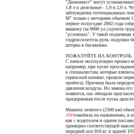
"Донинвест" могут устанавливат
1,8 л и дизельные - 1,9 и 2,0 л. 
заблуждение потенциальных пок
М" только с моторами объемом 13
первое полугодие 2002 года соб
машину (за 9900 у.е.) купить тру
"условных". У такой подъемная 
гидроусилитель руля, подушки б
шторка в багажнике.
ПОЖАЛУЙТЕ НА КОНТРОЛЬ
С начала эксплуатации прошел в
например, при пуске прохладным
к специалистам, которые взялись
сервисной книжке, прошли перво
пробега). Причина была определ
давления воздуха. Но замена его 
появится, нас обещали пригласи
придерживая после пуска двигател
Машину немного (2500 км) обкат
AW
томобиль по назначению, в 
как с водителем и одним пассажи
примерно соответствущей макси
передней оси 910 кг и задней 105