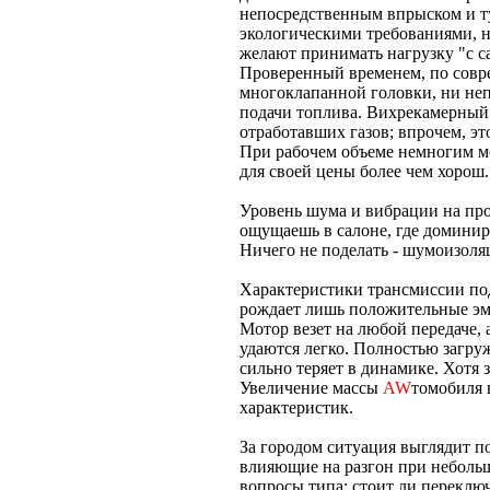
непосредственным впрыском и т
экологическими требованиями, н
желают принимать нагрузку "с са
Проверенный временем, по совре
многоклапанной головки, ни не
подачи топлива. Вихрекамерный
отработавших газов; впрочем, это
При рабочем объеме немногим мен
для своей цены более чем хорош.
Уровень шума и вибрации на про
ощущаешь в салоне, где доминир
Ничего не поделать - шумоизоляц
Характеристики трансмиссии по
рождает лишь положительные эм
Мотор везет на любой передаче,
удаются легко. Полностью загру
сильно теряет в динамике. Хотя 
Увеличение массы
AW
томобиля 
характеристик.
За городом ситуация выглядит по
влияющие на разгон при неболь
вопросы типа: стоит ли переключ