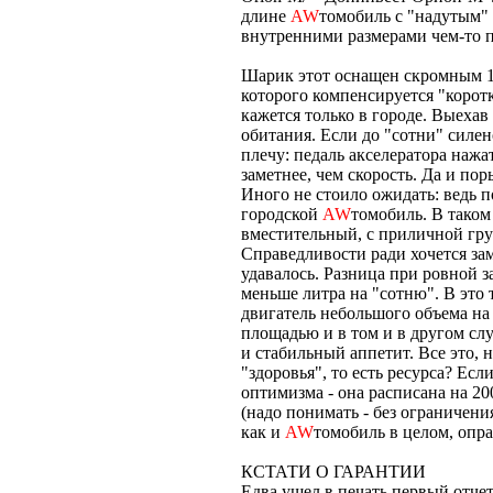
длине
AW
томобиль с "надутым"
внутренними размерами чем-то п
Шарик этот оснащен скромным 1
которого компенсируется "коро
кажется только в городе. Выехав 
обитания. Если до "сотни" силен
плечу: педаль акселератора нажа
заметнее, чем скорость. Да и по
Иного не стоило ожидать: ведь 
городской
AW
томобиль. В таком
вместительный, с приличной гр
Справедливости ради хочется зам
удавалось. Разница при ровной з
меньше литра на "сотню". В это 
двигатель небольшого объема на
площадью и в том и в другом сл
и стабильный аппетит. Все это, 
"здоровья", то есть ресурса? Есл
оптимизма - она расписана на 200
(надо понимать - без ограничени
как и
AW
томобиль в целом, опра
КСТАТИ О ГАРАНТИИ
Едва ушел в печать первый отчет