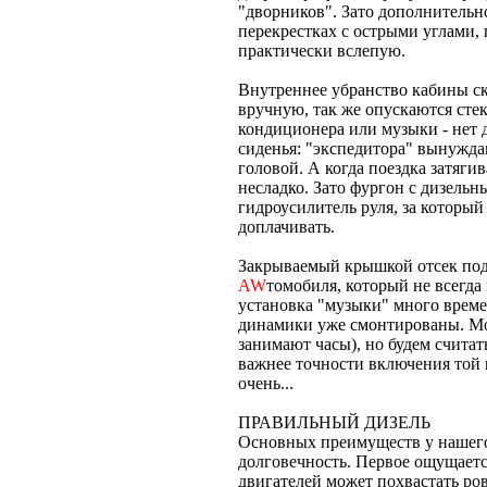
"дворников". Зато дополнительн
перекрестках с острыми углами,
практически вслепую.
Внутреннее убранство кабины ск
вручную, так же опускаются стек
кондиционера или музыки - нет 
сиденья: "экспедитора" вынуждаю
головой. А когда поездка затяги
несладко. Зато фургон с дизель
гидроусилитель руля, за котор
доплачивать.
Закрываемый крышкой отсек под 
AW
томобиля, который не всегда
установка "музыки" много времен
динамики уже смонтированы. Мож
занимают часы), но будем считат
важнее точности включения той 
очень...
ПРАВИЛЬНЫЙ ДИЗЕЛЬ
Основных преимуществ у нашего 
долговечность. Первое ощущаетс
двигателей может похвастать ро