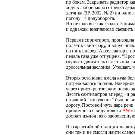
по бокам. Закрывать радиатор ка
ходу в любой мороз стрелка держ
датчика (ЗР, 2002, № 2) ни одно
погоду - с полуоборота.
Но не шло все так гладко. Заним
и однажды внепланово съездить
Первая неприятность произошла 
ползет к светофору, и вдруг по
на пять вперед. Акселератор в по
педаль газа уже отпущена. "Прос
глушить двигатель и лезть под к
дроссельная заслонка. Утешает, ч
Вторая остановка имела куда бол
потребовалось полдня. Наверное
через приоткрытое окно послыша
Десять сантиметров вперед - и р
стоявший "жигуленок" был не ви
дорогу. Постовой чуть дара речи
приличного с виду нового
AW
то
достает из-под него здоровенную
На гарантийной станции машину 
они так и не смогли найти следо