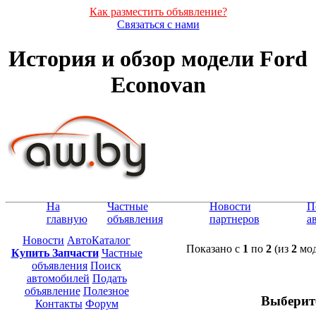
Как разместить объявление?
Связаться с нами
История и обзор модели Ford
Econovan
На
Частные
Новости
П
главную
объявления
партнеров
а
Новости
АвтоКаталог
Показано с
1
по
2
(из
2
мод
Купить Запчасти
Частные
объявления
Поиск
автомобилей
Подать
объявление
Полезное
Выберит
Контакты
Форум