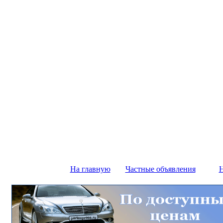
На главную
Частные объявления
Н