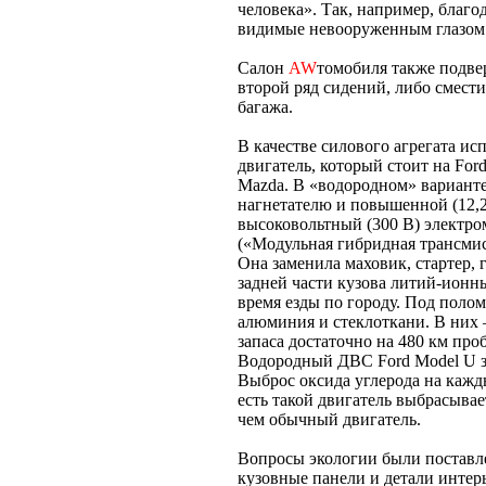
человека». Так, например, благо
видимые невооруженным глазом 
Салон
AW
томобиля также подве
второй ряд сидений, либо смести
багажа.
В качестве силового агрегата и
двигатель, который стоит на Ford
Mazda. В «водородном» варианте 
нагнетателю и повышенной (12,2:
высоковольтный (300 В) электр
(«Модульная гибридная трансмис
Она заменила маховик, стартер, 
задней части кузова литий-ионн
время езды по городу. Под поло
алюминия и стеклоткани. В них 
запаса достаточно на 480 км про
Водородный ДВС Ford Model U з
Выброс оксида углерода на кажды
есть такой двигатель выбрасыва
чем обычный двигатель.
Вопросы экологии были поставле
кузовные панели и детали интер