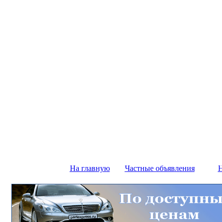
На главную
Частные объявления
Н