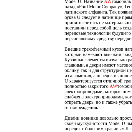
Model U. Название
AW
томобиль 
назад «Ford Motor Company», Ге
латинского алфавита. Так появили
буква U следует в латинице пря
принято считать не материальны
поставили перед собой цель соз
передовые технологии будущего 
персональному средству передв
Внешне трехобъемный кузов напо
который намекают высокий "ква
Кузовные элементы визуально ра
гладкими, а двери имеют матово
облику, так и для структурной ц
из алюминия, а передок выполне
U характеризуется отличной тран
полностью закрытого
AW
томоби
электроприводами, которые помог
снабжена электроприводами, кот
открыть дверь, но и также убрат
от повреждения.
Дизайн новинки довольно прост,
своей мускулистости Model U и
передок с большим красивым бл