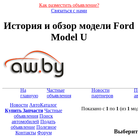
Как разместить объявление?
Связаться с нами
История и обзор модели Ford
Model U
На
Частные
Новости
П
главную
объявления
партнеров
а
Новости
АвтоКаталог
Показано с
1
по
1
(из
1
мод
Купить Запчасти
Частные
объявления
Поиск
автомобилей
Подать
объявление
Полезное
Выберит
Контакты
Форум