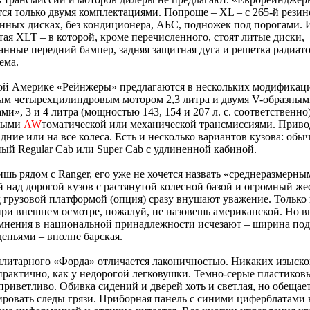
ся только двумя комплектациями. Попроще – XL – с 265-й резин
ных дисках, без кондиционера, АБС, подножек под порогами. 
ая XLT – в которой, кроме перечисленного, стоят литые диски,
нные передний бампер, задняя защитная дуга и решетка радиато
ема.
ой Америке «Рейнжеры» предлагаются в нескольких модификаци
ым четырехцилиндровым мотором 2,3 литра и двумя V-образным
ми», 3 и 4 литра (мощностью 143, 154 и 207 л. с. соответственно),
тыми
AW
томатической или механической трансмиссиями. Приво
адние или на все колеса. Есть и несколько вариантов кузова: об
ый Regular Cab или Super Cab с удлиненной кабиной.
ишь рядом с Ranger, его уже не хочется назвать «среднеразмерны
 над дорогой кузов с растянутой колесной базой и огромный же
 грузовой платформой (опция) сразу внушают уважение. Тольк
и внешнем осмотре, пожалуй, не назовешь американской. Но в
омнения в национальной принадлежности исчезают – ширина по
еньями – вполне барская.
литарного «Форда» отличается лаконичностью. Никаких изысков
практично, как у недорогой легковушки. Темно-серые пластиков
приветливо. Обивка сидений и дверей хоть и светлая, но обещает
ровать следы грязи. Приборная панель с синими циферблатами 