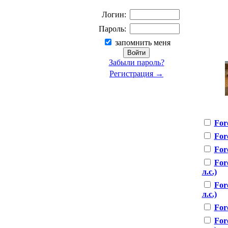
Логин:
Пароль:
запомнить меня
Забыли пароль?
Регистрация →
For
For
For
For
л.с.)
For
л.с.)
For
For