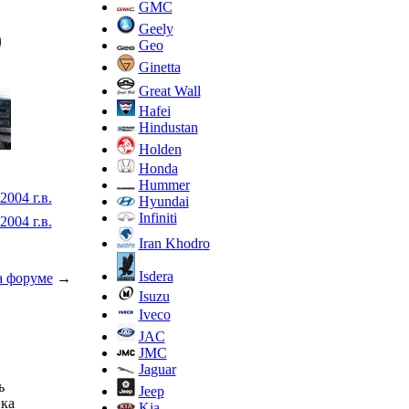
GMC
Geely
)
Geo
Ginetta
Great Wall
Hafei
Hindustan
Holden
Honda
Hummer
2004 г.в.
Hyundai
Infiniti
2004 г.в.
Iran Khodro
Isdera
а форуме
→
Isuzu
Iveco
JAC
JMC
Jaguar
ь
Jeep
ка
Kia