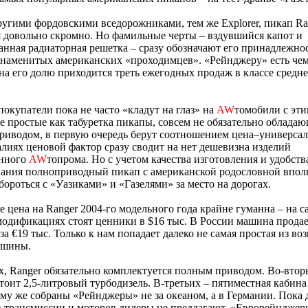
ругими фордовскими вседорожниками, тем же Explorer, пикап Ra
 довольно скромно. Но фамильные черты – вздувшийся капот и
нная радиаторная решетка – сразу обозначают его принадлежнос
наменитых американских «проходимцев». «Рейнджеру» есть чем
а его долю приходится треть ежегодных продаж в классе средн
окупатели пока не часто «кладут на глаз» на
AW
томобили с эти
 простые как табуретка пикапы, совсем не обязательно облада
иводом, в первую очередь берут соотношением цена–универсал
лиях ценовой фактор сразу сводит на нет дешевизна изделий
енного
AW
топрома. Но с учетом качества изготовления и удобств
вания полноприводный пикап с американской родословной впол
бороться с «Уазиками» и «Газелями» за место на дорогах.
 цена на Ranger 2004-го модельного года крайне гуманна – на 
одификациях стоят ценники в $16 тыс. В России машина продае
а €19 тыс. Только к нам попадает далеко не самая простая из в
ашины.
, Ranger обязательно комплектуется полным приводом. Во-вторы
тоит 2,5-литровый турбодизель. В-третьих – пятиместная кабина
ому же собраны «Рейнджеры» не за океаном, а в Германии. Пока 
 трансмиссии и моторов дилеры не предлагают. «Еврорейнджер