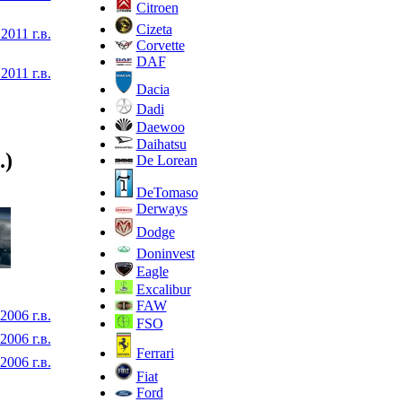
Citroen
Cizeta
2011 г.в.
Corvette
DAF
2011 г.в.
Dacia
Dadi
Daewoo
Daihatsu
.)
De Lorean
DeTomaso
Derways
Dodge
Doninvest
Eagle
Excalibur
FAW
2006 г.в.
FSO
2006 г.в.
Ferrari
2006 г.в.
Fiat
Ford