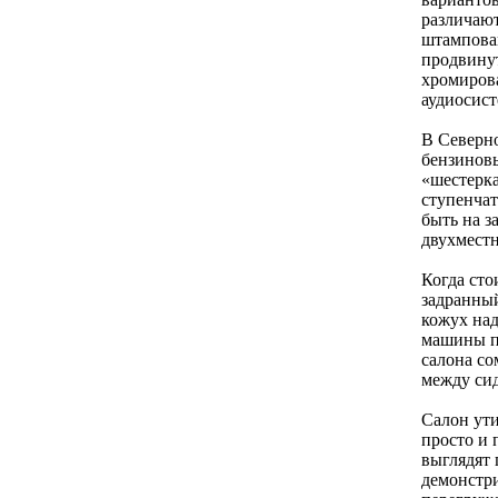
различают
штампован
продвинут
хромирова
аудиосист
В Северн
бензинов
«шестерка
ступенча
быть на з
двухместн
Когда сто
задранный
кожух над
машины пр
салона с
между сид
Салон ути
просто и 
выглядят 
демонстри