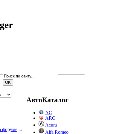
ger
м
АвтоКаталог
AC
ARO
Acura
а форуме
→
Alfa Romeo