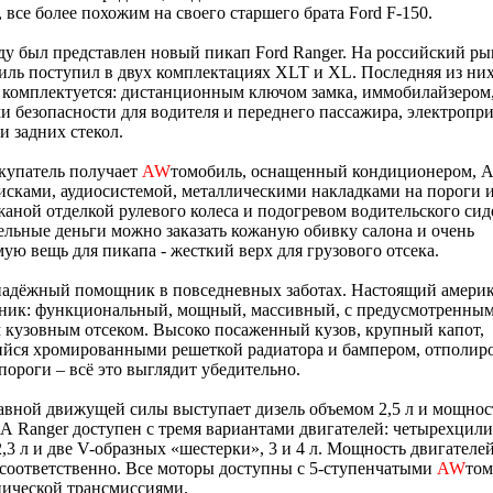
, все более похожим на своего старшего брата Ford F-150.
ду был представлен новый пикап Ford Ranger. На российский ры
иль поступил в двух комплектациях XLT и XL. Последняя из них
 комплектуется: дистанционным ключом замка, иммобилайзером
 безопасности для водителя и переднего пассажира, электропр
и задних стекол.
купатель получает
AW
томобиль, оснащенный кондиционером, 
сками, аудиосистемой, металлическими накладками на пороги 
жаной отделкой рулевого колеса и подогревом водительского сиде
льные деньги можно заказать кожаную обивку салона и очень
ую вещь для пикапа - жесткий верх для грузового отсека.
 надёжный помощник в повседневных заботах. Настоящий амери
ник: функциональный, мощный, массивный, с предусмотренны
кузовным отсеком. Высоко посаженный кузов, крупный капот,
йся хромированными решеткой радиатора и бампером, отполир
пороги – всё это выглядит убедительно.
авной движущей силы выступает дизель объемом 2,5 л и мощнос
А Ranger доступен с тремя вариантами двигателей: четырехцил
,3 л и две V-образных «шестерки», 3 и 4 л. Мощность двигателей
. соответственно. Все моторы доступны с 5-ступенчатыми
AW
том
нической трансмиссиями.