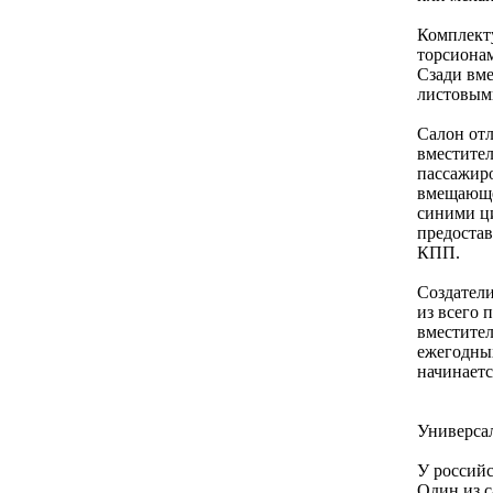
Комплекту
торсионам
Сзади вме
листовым
Салон отл
вместител
пассажиро
вмещающей
синими ци
предостав
КПП.
Создатели
из всего 
вместител
ежегодных
начинаетс
Универса
У российс
Один из с