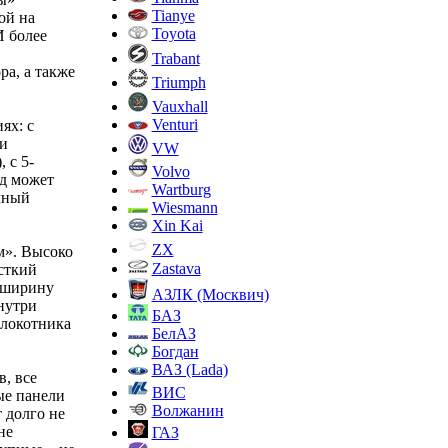
Tianye
ой на
Toyota
И более
Trabant
ра, а также
Triumph
Vauxhall
Venturi
ях: с
и
VW
 с 5-
Volvo
д может
Wartburg
ычный
Wiesmann
Xin Kai
ZX
м». Высоко
Zastava
сткий
о ширину
АЗЛК (Москвич)
нутри
БАЗ
длокотника
БелАЗ
Богдан
ВАЗ (Lada)
, все
ВИС
ые панели
Волжанин
 долго не
не
ГАЗ