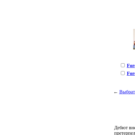
For
For
←
Выбрат
Дебют вне
претерпел