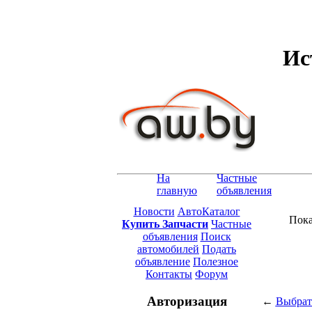
Ис
На
Частные
главную
объявления
Новости
АвтоКаталог
Пока
Купить Запчасти
Частные
объявления
Поиск
автомобилей
Подать
объявление
Полезное
Контакты
Форум
Авторизация
←
Выбрат