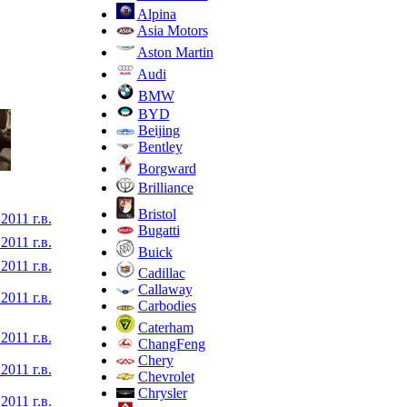
Alpina
Asia Motors
Aston Martin
Audi
BMW
BYD
Beijing
Bentley
Borgward
Brilliance
Bristol
2011 г.в.
Bugatti
2011 г.в.
Buick
2011 г.в.
Cadillac
Callaway
2011 г.в.
Carbodies
Caterham
2011 г.в.
ChangFeng
Chery
2011 г.в.
Chevrolet
Chrysler
2011 г.в.