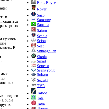
Rolls Royce
nger
Rover
Saab
ть к
Samsung
 гордиться
Santana
еразмерных
Saturn
Scania
м кузовом.
Scion
ющие
Seat
ьность. В
Shuanghuan
а
Skoda
не
Smart
Soueast
SsangYong
самых
Subaru
тся
Suzuki
озможных
TVR
Talbot
х, под его
Tata
 (Double
Tatra
других
Tianma
ы»