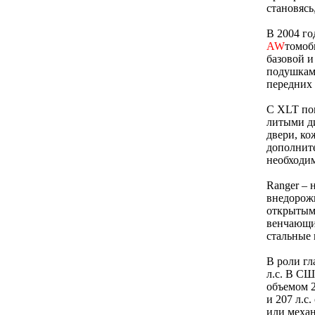
становясь
В 2004 го
AW
томоб
базовой и
подушками
передних 
С XLT по
литыми ди
двери, ко
дополните
необходим
Ranger –
внедорож
открытым 
венчающи
стальные 
В роли гл
л.с. В СШ
объемом 2
и 207 л.с
или меха