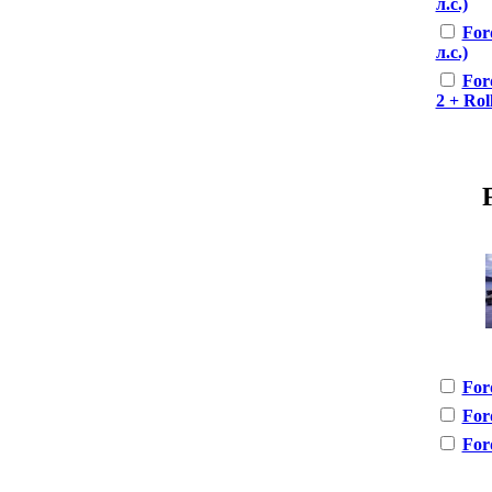
л.с.)
For
л.с.)
For
2 + Rol
For
For
For