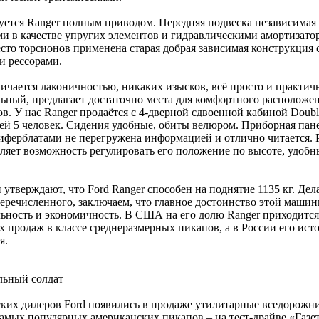
ется Ranger полным приводом. Передняя подвеска независимая 
и в качестве упругих элементов и гидравлическими амортизато
сто торсионов применена старая добрая зависимая конструкция 
и рессорами.
ичается лаконичностью, никаких изысков, всё просто и практич
ьный, предлагает достаточно места для комфортного расположе
в. У нас Ranger продаётся с 4-дверной сдвоенной кабиной Doubl
 5 человек. Сидения удобные, обиты велюром. Приборная пане
ферблатами не перегружена информацией и отлично читается. 
ляет возможность регулировать его положение по высоте, удоб
 утверждают, что Ford Ranger способен на поднятие 1135 кг. Дел
перечисленного, заключаем, что главное достоинство этой машин
ьность и экономичность. В США на его долю Ranger приходится
 продаж в классе среднеразмерных пикапов, а в России его исто
я.
льный солдат
ких дилеров Ford появились в продаже утилитарные вседорожни
амых популярных американских пикапов – на тест-драйве «Газе