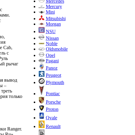
Mercedes
Mercury
с
Mini
рами.
Mitsubishi
с
Morgan
NSU
но,
Nissan
ния
Noble
e Cab,
Oldsmobile
ль с
Opel
Руль
Pagani
ный рычаг
Panoz
Peugeot
ая вывод
Plymouth
ы –
 треть
Pontiac
рия только
Porsche
Proton
Qvale
Renault
ки Ranger.
ты.Ru».