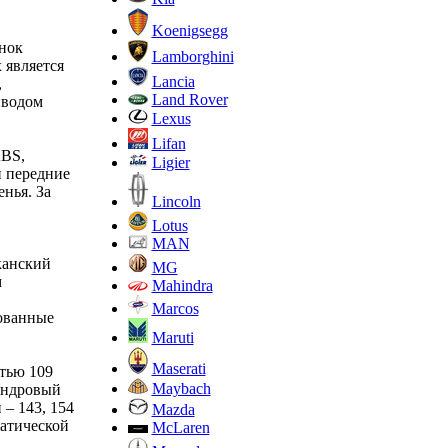
Koenigsegg
нок
Lamborghini
 является
Lancia
,
Land Rover
иводом
Lexus
Lifan
ABS,
Ligier
и передние
нья. За
Lincoln
Lotus
MAN
канский
MG
м
Mahindra
Marcos
ованные
Maruti
Maserati
тью 109
Maybach
индровый
 – 143, 154
Mazda
атической
McLaren