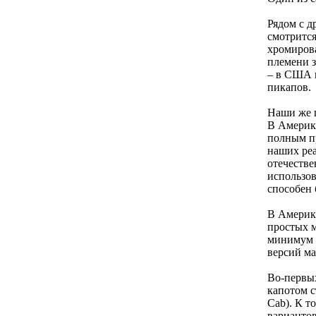
Рядом с д
смотрится
хромирова
племени з
– в США н
пикапов.
Наши же п
В Америке
полным пр
наших реа
отечеств
использо
способен 
В Америке
простых м
минимум з
версий м
Во-первых
капотом с
Cab). К т
вариантов