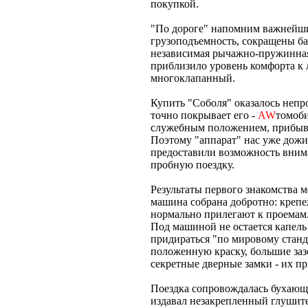
покупкой.
"По дороге" напомним важнейши
грузоподъемность, сокращены баз
независимая рычажно-пружинная п
приблизило уровень комфорта к 
многоклапанный.
Купить "Соболя" оказалось непро
точно покрывает его -
AW
томоби
служебным положением, прибыв н
Поэтому "аппарат" нас уже дожи
предоставили возможность вним
пробную поездку.
Результаты первого знакомства 
машина собрана добротно: крепеж
нормально прилегают к проемам. 
Под машиной не остается капель 
придираться "по мировому станд
положенную краску, большие заз
секретные дверные замки - их пр
Поездка сопровождалась бухающ
издавал незакрепленный глушите