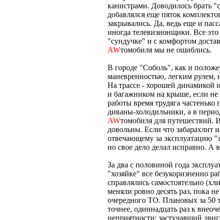
канистрами. Доводилось брать "
добавлялся еще пяток комплектов
закрывались. Да, ведь еще и пас
иногда телевизионщики. Все это
"сундучке" и с комфортом достав
AW
томобиля мы не ошиблись.
В городе "Соболь", как и полож
маневренностью, легким рулем, 
На трассе - хорошей динамикой и
и багажником на крыше, если не
работы время трудяга частенько
диваны-холодильники, а в перио
AW
томобиля для путешествий. И
довольны. Если что забарахлит и
отвечающему за эксплуатацию "за
но свое дело делал исправно. А в
За два с половиной года эксплуа
"хозяйке" все безукоризненно р
справлялись самостоятельно (х
меняли ровно десять раз, пока н
очередного ТО. Плановых за 50 т
точнее, одиннадцать раз к внео
неприятности: застучавший двига