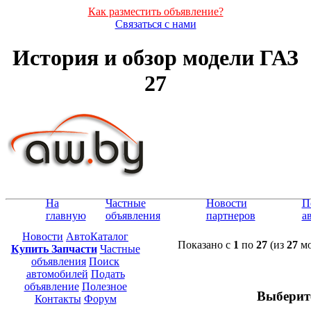
Как разместить объявление?
Связаться с нами
История и обзор модели ГАЗ
27
На
Частные
Новости
П
главную
объявления
партнеров
а
Новости
АвтоКаталог
Показано с
1
по
27
(из
27
мо
Купить Запчасти
Частные
объявления
Поиск
автомобилей
Подать
объявление
Полезное
Выберит
Контакты
Форум