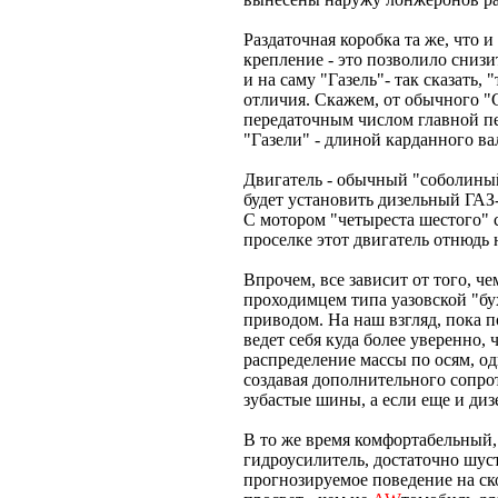
Раздаточная коробка та же, что 
крепление - это позволило сниз
и на саму "Газель"- так сказать, 
отличия. Скажем, от обычного "
передаточным числом главной пе
"Газели" - длиной карданного ва
Двигатель - обычный "соболиный
будет установить дизельный ГАЗ-
С мотором "четыреста шестого" с
проселке этот двигатель отнюдь
Впрочем, все зависит от того, 
проходимцем типа уазовской "б
приводом. На наш взгляд, пока п
ведет себя куда более уверенно, 
распределение массы по осям, од
создавая дополнительного сопро
зубастые шины, а если еще и дизе
В то же время комфортабельный,
гидроусилитель, достаточно шус
прогнозируемое поведение на с