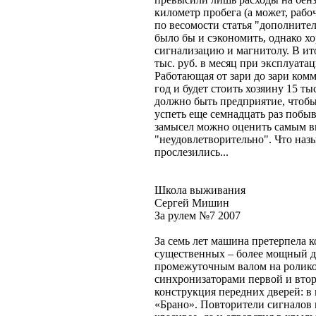
километр пробега (а может, раб
по весомости статья "дополнител
было бы и сэкономить, однако хо
сигнализацию и магнитолу. В ито
тыс. руб. в месяц при эксплуата
Работающая от зари до зари комм
год и будет стоить хозяину 15 ты
должно быть предприятие, чтобы
успеть еще семнадцать раз побыв
замысел можно оценить самым вы
"неудовлетворительно". Что назы
прослезились...
Школа выживания
Сергей Мишин
За рулем №7 2007
За семь лет машина претерпела 
существенных – более мощный дви
промежуточным валом на ролик
синхронизаторами первой и втор
конструкция передних дверей: 
«Брано». Повторители сигналов п