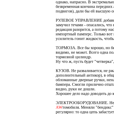
однако, напрасно. В экстремаль
безвременная кончина передних 
подвигов), дали бы ей высшую оц
РУЛЕВОЕ УПРАВЛЕНИЕ добавило 
замучил течами - опасались, что
редакция разорится, а потому на
импортный памперс. Только вот 
усилитель гонит жидкость, чтобы 
ТОРМОЗА. Все бы хорошо, но без
видимо, не может. Всего одна по
тормозной цилиндр.
Ну что ж, пусть будет "четверка"
КУЗОВ. Не разваливается, не рж
дополнительный антикор), в общ
обломанные дверные ручки, нена
бампера. Смогли прилично отштам
видно, руки не дошли.
Хорошее дело надо доводить до к
ЭЛЕКТРООБОРУДОВАНИЕ. Не сам
AW
томобиля. Меняли "бендикс" 
регулярно: то одна цепь забасту