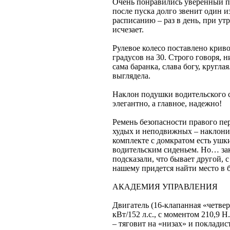
Очень понравились уверенный пу
после пуска долго звенит один и
расписанию – раз в день, при утр
исчезает.
Рулевое колесо поставлено крив
градусов на 30. Строго говоря, н
сама баранка, слава богу, кругла
выглядела.
Наклон подушки водительского с
элегантно, а главное, надежно!
Ремень безопасности правого пер
худых и неподвижных – наклони
комплекте с домкратом есть ушки
водительским сиденьем. Но… зак
подсказали, что бывает другой, 
нашему придется найти место в 
АКАДЕМИЯ УПРАВЛЕНИЯ
Двигатель (16-клапанная «четве
кВт/152 л.с., с моментом 210,9 
– тяговит на «низах» и покладист