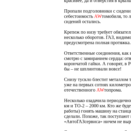
красивее, да и отверстия в крыль
Пропали подголовники с сидений
себестоимость
AW
томобиля, то 
сидений остались.
Крепеж по низу требует обязател
несколько оборотов. ГАЗ, видимо,
предусмотрена полная протяжка.
Ответственные соединения, как 
смотрю с замиранием сердца: от
корончатой гайки. А говорят, в 
бы – не шплинтовали вовсе!
Снизу тускло блестит металлом т
уже на первых сотнях километров
отечественного
AW
топрома.
Несколько озадачила периодично
км и ТО-2 – 2000 км. Кто же буде
работы) гонять машину на станц
сделали. Похоже, так поступают 
«АвтоГАЗсервиса» ничем не выр