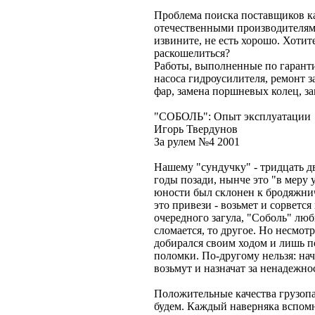
Проблема поиска поставщиков к
отечественными производителями.
извините, не есть хорошо. Хотит
раскошелиться?
Работы, выполненные по гаранти
насоса гидроусилителя, ремонт з
фар, замена поршневых колец, з
"СОБОЛЬ": Опыт эксплуатации
Игорь Твердунов
За рулем №4 2001
Нашему "сундучку" - тридцать д
годы позади, нынче это "в меру
юности был склонен к бродяжниче
это привези - возьмет и сорветс
очередного загула, "Соболь" люб
сломается, то другое. Но несмотр
добирался своим ходом и лишь 
поломки. По-другому нельзя: нач
возьмут и назначат за ненадежн
Положительные качества грузопа
будем. Каждый наверняка вспомн