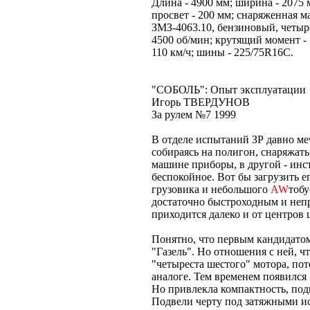
Длина - 4900 мм; ширина - 2075 
просвет - 200 мм; снаряженная мас
ЗМЗ-4063.10, бензиновый, четыр
4500 об/мин; крутящий момент - 
110 км/ч; шины - 225/75R16С.
"СОБОЛЬ": Опыт эксплуатации
Игорь ТВЕРДУНОВ
За рулем №7 1999
В отделе испытаний ЗР давно м
собираясь на полигон, снаряжать
машине приборы, в другой - инст
беспокойное. Вот бы загрузить е
грузовика и небольшого
AW
тобу
достаточно быстроходным и неп
приходится далеко и от центров
Понятно, что первым кандидатом
"Газель". Но отношения с ней, ч
"четыреста шестого" мотора, по
аналоге. Тем временем появился "
Но привлекла компактность, под
Подвели черту под затяжными и