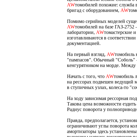
AW
томобилей похожие: служба 
бригад с оборудованием,
AW
том
Помимо серийных моделей суще
AW
томобилей на базе ГАЗ-2752
лаборатории,
AW
томастерские и
изготавливаются в соответстви
документацией.
На первый взгляд,
AW
томобиль 
"пампасов". Обычный "Соболь" - 
кенгурятником на морде. Между 
Начать с того, что
AW
томобиль 
на рессорах подвешен ведущий мо
в ступичных узлах, колеса-то "с
На ходу зависимая рессорная под
Такова цена возможности ездить 
Радиус поворота у полноприводн
Правда, предполагается, устано
ограничивают углы поворота кол
амортизаторы здесь установлены 
вынесены наружу лонжеронов ра