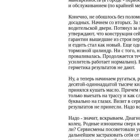
и обслуживанием (по крайней ме
Конечно, не обошлось без поломо
досадных. Начнем со вторых. За
водительской двери. Потянул за н
утверждают, что конструкция сей
гарантии вышедшие из строя пер
и ездить стал как новый. Еще од
тормозной цилиндр. Ни с того, н
проваливалась. Продолжается теч
усилитель работает нормально).
герметика результатов не дают.
Ну, а теперь начинаем ругаться, 
десятой-одиннадцатой тысяче ки
принялся кушать масло. Причем в
только выехать на трассу и как с
буквально на глазах. Визит в се
результатов не принесли. Надо в
Надо - значит, вскрываем. Диаг
колец. Родные изношены сверх вс
ли? Сервисмены посоветовали у
дальнейшем застраховать себя от