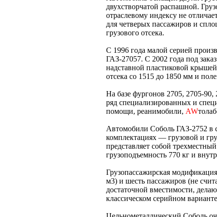
двухстворчатой распашной. Груз
отраслевому индексу не отличае
для четверых пассажиров и спло
грузового отсека.
С 1996 года малой серией прои
ГАЗ-27057. С 2002 года под зака
надставной пластиковой крышей
отсека со 1515 до 1850 мм и поле
На базе фургонов 2705, 2705-90
ряд специализированных и спе
помощи, реанимобили,
AW
толаб
Автомобили Соболь ГАЗ-2752 в 
комплектациях — грузовой и гру
представляет собой трехместны
грузоподъемность 770 кг и внутр
Грузопассажирская модификация п
м3) и шесть пассажиров (не счи
достаточной вместимости, делаю
классическом серийном варианте
Цельнометаллический Соболь оче