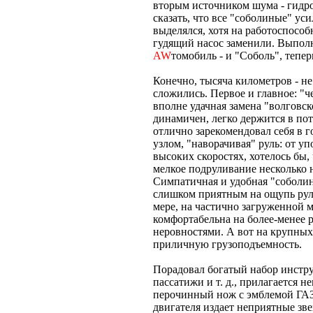
вторым источником шума - гидроу
сказать, что все "соболиные" ус
выделялся, хотя на работоспособ
гудящий насос заменили. Выпол
AW
томобиль - и "Соболь", тепер
Конечно, тысяча километров - не
сложились. Первое и главное: "ч
вполне удачная замена "волговс
динамичен, легко держится в пот
отлично зарекомендовал себя в г
узлом, "наворачивая" руль: от уп
высоких скоростях, хотелось бы
мелкое подруливание несколько н
Симпатичная и удобная "соболина
слишком приятным на ощупь руле
мере, на частично загруженной 
комфортабельна на более-менее 
неровностями. А вот на крупных 
приличную грузоподъемность.
Порадовал богатый набор инстру
пассатижи и т. д., прилагается н
перочинный нож с эмблемой ГАЗ
двигателя издает неприятные зв