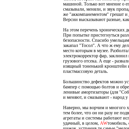
машиной. Только вот мнение о 
смазывали, меняли, и звук пропа
же "аккомпанементом" грешат и 
Версии высказывают разные, кака
На этом перечень хронических д
При попытке пристегнуться разле
безопасности. Спасибо умельцам
закапал "Тосол". А что ж ему де
место которым в музее. Разболта
электрокорректор фар, заклинил
грузового отсека. А еще - разва
изящный тоненький кронштейн и
пластмассовую деталь.
Большинство дефектов можно уст
бампер с помощью болтов и обре
ленивые амортизаторы (для "Соб
и меняют, и смазывают - народ у
Наверно, мы ворчим и многого х
тем более, что он ни разу не по
агрегаты и системы работают исп
удачный, в целом,
AW
томобиль, 
шажок, устранив те самые "мелоч