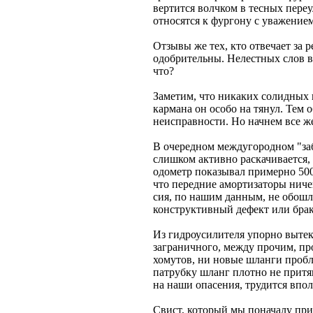
вертится волчком в тесных пере
относятся к фургону с уважением
Отзывы же тех, кто отвечает за 
одобрительны. Нелестных слов в
что?
Заметим, что никаких солидных 
кармана он особо на тянул. Тем
неисправности. Но начнем все же
В очередном междугородном "заб
слишком активно раскачивается,
одометр показывал примерно 500
что передние амортизаторы ничег
сия, по нашим данным, не обошла
конструктивный дефект или бра
Из гидроусилителя упорно вытек
заграничного, между прочим, пр
хомутов, ни новые шланги пробл
патрубку шланг плотно не притя
на наши опасения, трудится впо
Свист, который мы поначалу пр