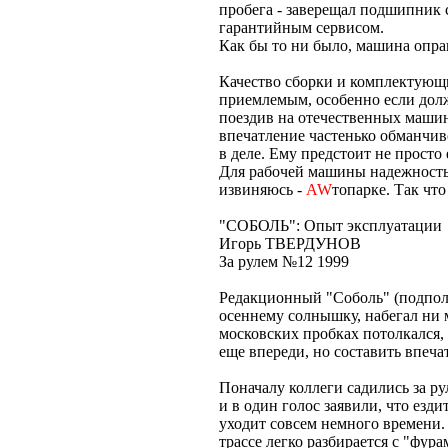
пробега - заверещал подшипник
гарантийным сервисом.
Как бы то ни было, машина опра
Качество сборки и комплектующи
приемлемым, особенно если дол
поездив на отечественных машина
впечатление частенько обманчив
в деле. Ему предстоит не просто 
Для рабочей машины надежность -
извиняюсь -
AW
топарке. Так что
"СОБОЛЬ": Опыт эксплуатации
Игорь ТВЕРДУНОВ
За рулем №12 1999
Редакционный "Соболь" (подполь
осеннему солнышку, набегал ни 
московских пробках потолкался, 
еще впереди, но составить впеч
Поначалу коллеги садились за р
и в один голос заявили, что езди
уходит совсем немного времени. 
трассе легко разбирается с "фур