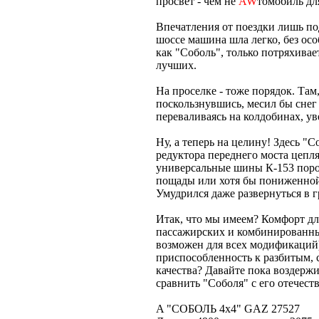
просвет - чем не
AW
томобиль дл
Впечатления от поездки лишь по
шоссе машина шла легко, без ос
как "Соболь", только потряхивае
лучших.
На проселке - тоже порядок. Там
поскользнувшись, месил бы снег 
переваливаясь на колдобинах, ув
Ну, а теперь на целину! Здесь "
редуктора переднего моста цепля
универсальные шины К-153 поро
пощады или хотя бы пониженной п
Умудрился даже развернуться в г
Итак, что мы имеем? Комфорт дл
пассажирских и комбинированных
возможен для всех модификаций)
приспособленность к разбитым,
качества? Давайте пока воздержи
сравнить "Соболя" с его отече
A "СОБОЛЬ 4х4" GAZ 27527