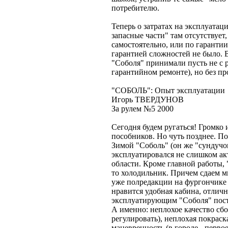
потребителю.
Теперь о затратах на эксплуатац
запасные части" там отсутствует
самостоятельно, или по гарантии
гарантией сложностей не было.
"Соболя" принимали пусть не с р
гарантийном ремонте), но без пр
"СОБОЛЬ": Опыт эксплуатации
Игорь ТВЕРДУНОВ
За рулем №5 2000
Сегодня будем ругаться! Громко 
пособников. Но чуть позднее. П
Зимой "Соболь" (он же "сундучок
эксплуатировался не слишком ак
области. Кроме главной работы, 
то холодильник. Причем сдаем мы
уже полредакции на фургончике п
нравится удобная кабина, отличн
эксплуатирующим "Соболя" постоя
А именно: неплохое качество сб
регулировать), неплохая покраска
маневренность (в городе - перво