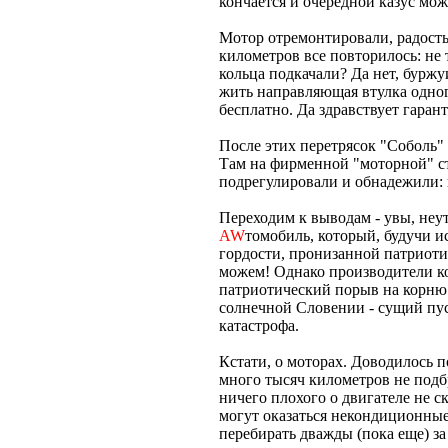
кончается и очередной казус мож
Мотор отремонтировали, радость,
километров все повторилось: не
кольца подкачали? Да нет, буржуи
жить направляющая втулка одного
бесплатно. Да здравствует гаран
После этих перетрясок "Соболь" 
Там на фирменной "моторной" с
подрегулировали и обнадежили: в
Переходим к выводам - увы, неу
AW
томобиль, который, будучи 
гордости, пронизанной патриотизм
можем! Однако производители к
патриотический порыв на корню.
солнечной Словении - сущий пус
катастрофа.
Кстати, о моторах. Доводилось п
много тысяч километров не подбр
ничего плохого о двигателе не с
могут оказаться некондиционны
перебирать дважды (пока еще) за