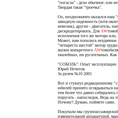
"погасла" - дело обычное: или нет
Твердая такая "троечка".
Ох, неоднозначен оказался наш 
завидную надежность (хотя окон
невелик), другие - двигатель, на
дискредитировать. Для
AW
томоб
исполнения того же мотора или,
Может, нам попались неудачные 
"четыреста шестой" мотор трудил
жизни конкретного
AW
томобиля
хвалебных, ни ругательных. Как 
"СОБОЛЬ": Опыт эксплуатации
Юрий Нечетов
За рулем №10 2001
Вот и стукнул редакционному "су
юбилей принято оглядываться на
тем более что давно собирались п
поругать - напоследок. Ведь на 
Почему? Думаю, поймете сами.
Покупали мы грузопассажирский 
измерительной аппаратурой, ман