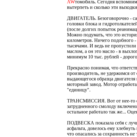
AW
томобиль. Сегодня вспомним
вытерпеть и сколько эти выходки
ДВИГАТЕЛЬ. Безоговорочно - сам
головки блока и гидротолкателей
(после долгих попыток реанимаци
Можно подумать, что это истори
километров. Ничего подобного -
тысячами. И ведь не пропустил
маслом, а он это масло - в выхл
минимум 10 тыс. рублей - дорог
Прекрасно понимая, что ответств
производитель, не удержимся от 
выдающегося образца двигателя 
моторный завод. Мотор отработа
"единицу".
ТРАНСМИССИЯ. Вот от нее-то ож
затрудненного смолоду включени
остальное работало так же... Оц
ПОДВЕСКА показала себя с лучш
асфальта, довелось ему хлебнуть
что опасались за сохранность не 