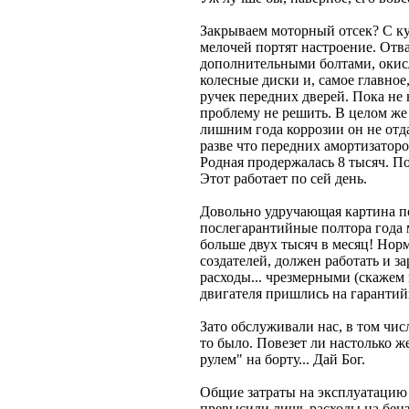
Закрываем моторный отсек? С ку
мелочей портят настроение. Отва
дополнительными болтами, окисл
колесные диски и, самое главн
ручек передних дверей. Пока не
проблему не решить. В целом же
лишним года коррозии он не отд
разве что передних амортизаторов
Родная продержалась 8 тысяч. П
Этот работает по сей день.
Довольно удручающая картина по
послегарантийные полтора года м
больше двух тысяч в месяц! Нор
создателей, должен работать и з
расходы... чрезмерными (скажем 
двигателя пришлись на гаранти
Зато обслуживали нас, в том числ
то было. Повезет ли настолько ж
рулем" на борту... Дай Бог.
Общие затраты на эксплуатацию 
превысили лишь расходы на бензи