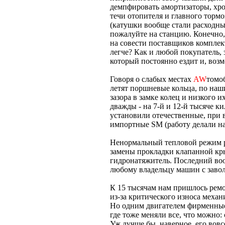
демпфировать амортизаторы, хрон
течи отопителя и главного торм
(катушки вообще стали расходны
пожалуйте на станцию. Конечно,
на совести поставщиков комплект
легче? Как и любой покупатель, 
который постоянно ездит и, возм
Говоря о слабых местах
AW
томоб
летят поршневые кольца, по наш
зазора в замке колец и низкого 
дважды - на 7-й и 12-й тысяче к
установили отечественные, при в
импортные SM (работу делали на
Ненормальный тепловой режим р
замены прокладки клапанной кр
гидронатяжитель. Последний воо
любому владельцу машин с заво
К 15 тысячам нам пришлось ремо
из-за критического износа механи
Но одним двигателем фирменные 
где тоже меняли все, что можно:
Уж лучше бы, наверное, его вовс