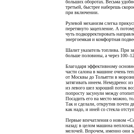
больших оборотах. Весьма удобн
третьей, быстрее наберешь скорос
при включении.
Рулевой механизм слегка прикус
перетянуто зацепление. А потом
чуть подкорректировать направле
энергоемкая и комфортная подвес
Шалит указатель топлива. При за
больше половины, а через 100–12
Благодаря эффективному основн
части салона в машине очень теп
от Москвы до Тольятти в морозн
затягивать инеем. Немудрено: из 
из левого шел хороший поток во
попросту засунули между отопит
Посадить его на место можно, то
Так и сделали, открутив почти дв
как надо, и иней со стекла отсту
Первые впечатления о новом «Со
назад: в целом машина неплохая
мелочей. Впрочем, именно они з