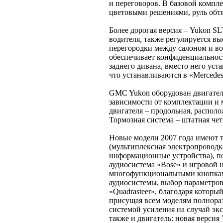
и переговоров. В базовой компл
цветовыми решениями, руль обтя
Более дорогая версия – Yukon SL
водителя, также регулируется вы
перегородки между салоном и вод
обеспечивает конфиденциальност
заднего дивана, вместо него ус
что устанавливаются в «Mercedes
GMC Yukon оборудован двигателем
зависимости от комплектации и 
двигателя – продольная, располо
Тормозная система – штатная че
Новые модели 2007 года имеют т
(мультиплексная электропроводк
информационные устройства), по
аудиосистема «Bose» и игровой 
многофункциональными кнопками
аудиосистемы, выбор параметров
«Quadrasteer», благодаря которы
присущая всем моделям полнора
системой усиления на случай э
также и двигатель: новая версия