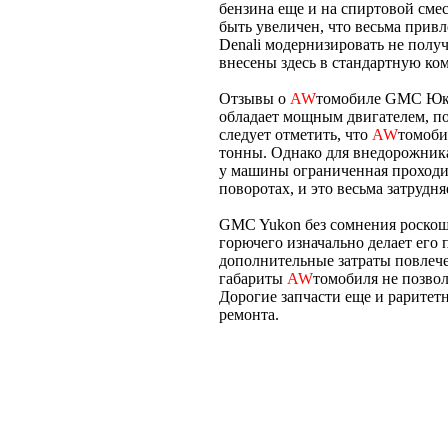
бензина еще и на спиртовой смес
быть увеличен, что весьма прив
Denali модернизировать не полу
внесены здесь в стандартную ком
Отзывы о
AW
томобиле GMC Юко
обладает мощным двигателем, по
следует отметить, что
AW
томоби
тонны. Однако для внедорожника,
у машины ограниченная проходим
поворотах, и это весьма затрудня
GMC Yukon без сомнения роск
горючего изначально делает его
дополнительные затраты повлече
габариты
AW
томобиля не позво
Дорогие запчасти еще и раритет
ремонта.