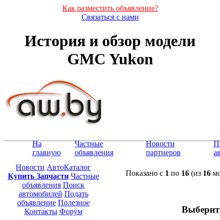
Как разместить объявление?
Связаться с нами
История и обзор модели
GMC Yukon
На
Частные
Новости
П
главную
объявления
партнеров
а
Новости
АвтоКаталог
Показано с
1
по
16
(из
16
мо
Купить Запчасти
Частные
объявления
Поиск
автомобилей
Подать
объявление
Полезное
Выберит
Контакты
Форум