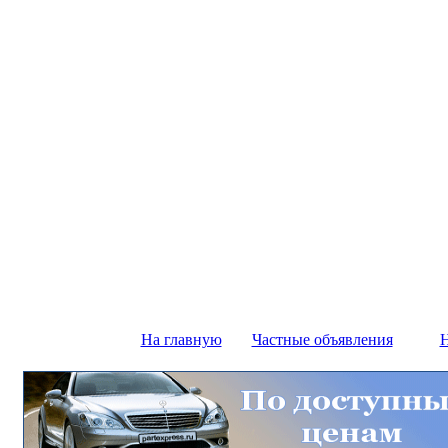
На главную
Частные объявления
Н