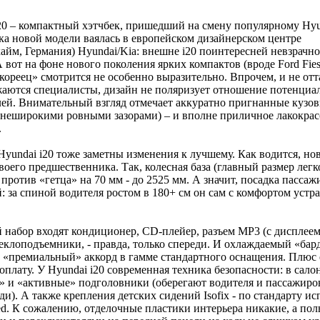
20 – компактный хэтчбек, пришедший на смену популярному Hyun
а новой модели ваялась в европейском дизайнерском центре
айм, Германия) Hyundai/Kia: внешне i20 поинтересней невзрачно
А вот на фоне нового поколения ярких компактов (вроде Ford Fies
кореец» смотрится не особенно выразительно. Впрочем, и не отт
аются специалисты, дизайн не поляризует отношение потенциа
ей. Внимательный взгляд отмечает аккуратно пригнанные кузо
 неширокими ровными зазорами) – и вполне приличное лакокра
.
Hyundai i20 тоже заметны изменения к лучшему. Как водится, но
воего предшественника. Так, колесная база (главный размер лег
 против «гетца» на 70 мм - до 2525 мм. А значит, посадка пассаж
: за спиной водителя ростом в 180+ см он сам с комфортом устра
 набор входят кондиционер, CD-плейер, разъем MP3 (с дисплеем
еклоподъемники, - правда, только спереди. И охлаждаемый «бард
 «премиальный» аккорд в гамме стандартного оснащения. Плюс
 доплату. У Hyundai i20 современная техника безопасности: в сало
 и «активные» подголовники (оберегают водителя и пассажиро
ади). А также крепления детских сидений Isofix - по стандарту и
ded. К сожалению, отделочные пластики интерьера никакие, а пол