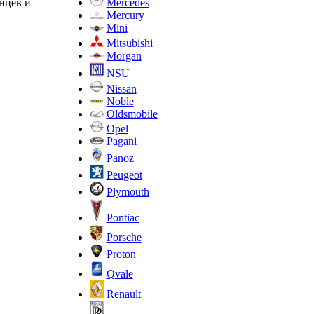
Mercedes
нцев и
Mercury
Mini
Mitsubishi
Morgan
NSU
Nissan
Noble
Oldsmobile
Opel
Pagani
Panoz
Peugeot
Plymouth
Pontiac
Porsche
Proton
Qvale
Renault