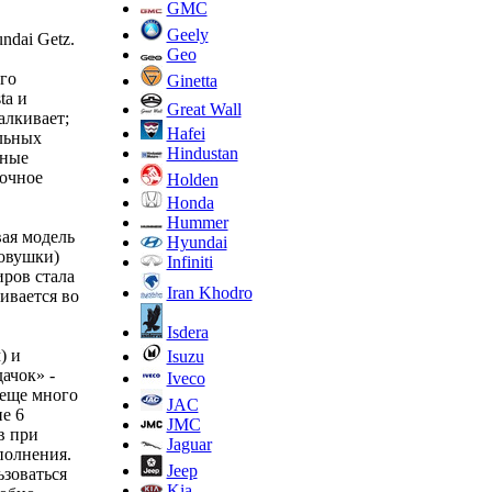
GMC
Geely
dai Getz.
Geo
го
Ginetta
ta и
Great Wall
алкивает;
Hafei
льных
Hindustan
вные
сочное
Holden
Honda
Hummer
вая модель
Hyundai
ковушки)
Infiniti
иров стала
Iran Khodro
ивается во
Isdera
) и
Isuzu
ачок» -
Iveco
 еще много
JAC
не 6
JMC
в при
Jaguar
сполнения.
Jeep
ьзоваться
Kia