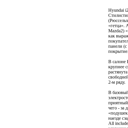
Hyundai i
Стилистик
(Рюссельх
«гетца». 
Mazda2) «
как выраж
покупател
панели (с
покрытие
В салоне 
крупнее с
растянута
свободней
2-м ряду.
В базовый
электрост
приятный
чего - за
«подушек»
наезде сз
All inclu