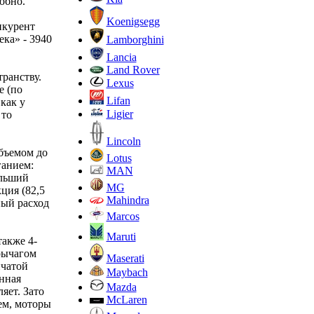
обно.
Koenigsegg
нкурент
ека» - 3940
Lamborghini
Lancia
Land Rover
ранству.
Lexus
е (по
Lifan
 как у
Ligier
 то
Lincoln
бъемом до
Lotus
ганием:
MAN
ольший
MG
ция (82,5
Mahindra
ный расход
Marcos
Maruti
также 4-
 рычагом
Maserati
нчатой
Maybach
енная
Mazda
яет. Зато
McLaren
ем, моторы