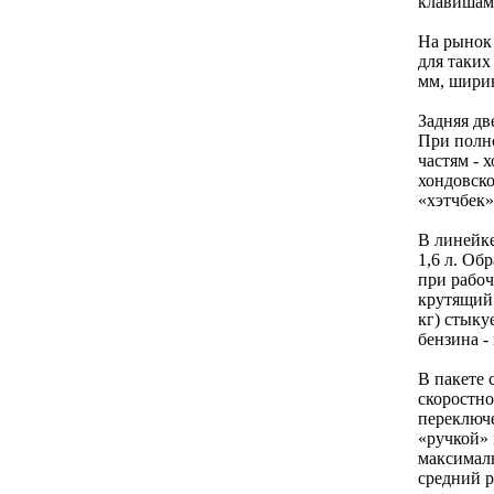
клавишами
На рынок 
для таких
мм, ширин
Задняя дв
При полно
частям - 
хондовско
«хэтчбек»
В линейке
1,6 л. Об
при рабоч
крутящий 
кг) стыку
бензина - 
В пакете 
скоростн
переключе
«ручкой» 
максималь
средний р