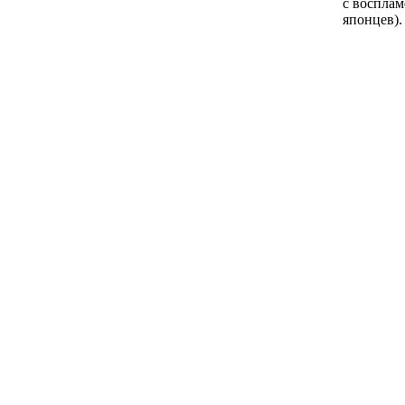
с восплам
японцев)