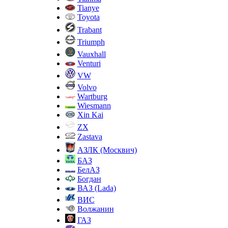
Tianye
Toyota
Trabant
Triumph
Vauxhall
Venturi
VW
Volvo
Wartburg
Wiesmann
Xin Kai
ZX
Zastava
АЗЛК (Москвич)
БАЗ
БелАЗ
Богдан
ВАЗ (Lada)
ВИС
Волжанин
ГАЗ