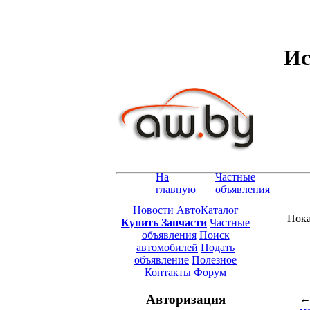
Ис
На
Частные
главную
объявления
Новости
АвтоКаталог
Пока
Купить Запчасти
Частные
объявления
Поиск
автомобилей
Подать
объявление
Полезное
Контакты
Форум
Авторизация