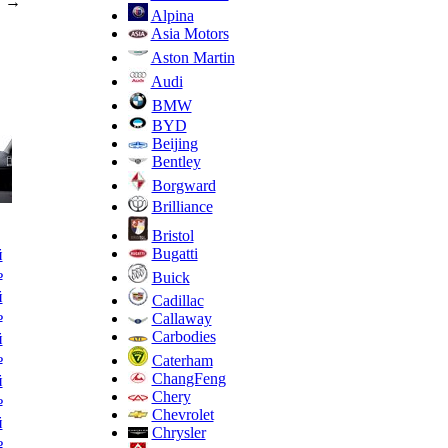
→
Alpina
Asia Motors
Aston Martin
Audi
BMW
BYD
Beijing
Bentley
Borgward
Brilliance
Bristol
Bugatti
й
ь
Buick
й
Cadillac
ь
Callaway
Carbodies
й
ь
Caterham
ChangFeng
й
Chery
ь
Chevrolet
й
Chrysler
ь