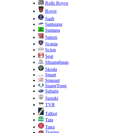
Rolls Royce
Rover
Saab
Samsung
Santana
Saturn
Scania
Scion
Seat
Shuanghuan
Skoda
Smart
Soueast
SsangYong
Subaru
Suzuki
TVR
Talbot
Tata
Tatra
Tianma