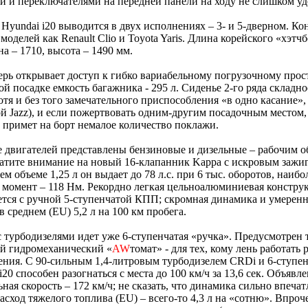
 и переключателями на передней панели на ходу не слишком уд
Hyundai i20 выводится в двух исполнениях – 3- и 5-дверном. Ко
 моделей как Renault Clio и Toyota Yaris. Длина корейского «хэтчб
а – 1710, высота – 1490 мм.
ерь открывает доступ к гибко вариабельному погрузочному прост
й посадке емкость багажника - 295 л. Сиденье 2-го ряда складно
хотя и без того замечательного приспособления «в одно касание»,
й Jazz), и если пожертвовать одним-другим посадочным местом,
 примет на борт немалое количество поклажи.
 двигателей представлены бензиновые и дизельные – рабочим о
ратите внимание на новый 16-клапанник Kappa с искровым зажи
ем объеме 1,25 л он выдает до 78 л.с. при 6 тыс. оборотов, наиб
момент – 118 Нм. Рекордно легкая цельноалюминиевая конструк
ется с ручной 5-ступенчатой КПП; скромная динамика и умерен
в среднем (EU) 5,2 л на 100 км пробега.
с турбодизелями идет уже 6-ступенчатая «ручка». Предусмотрен 
ой гидромеханический «
AW
томат» - для тех, кому лень работать
ния. С 90-сильным 1,4-литровым турбодизелем CRDi и 6-ступе
i20 способен разогнаться с места до 100 км/ч за 13,6 сек. Объявл
ная скорость – 172 км/ч; не сказать, что динамика сильно впечатл
асход тяжелого топлива (EU) – всего-то 4,3 л на «сотню». Впроч