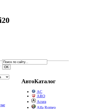
i20
м
АвтоКаталог
AC
ARO
Acura
уме
Alfa Romeo