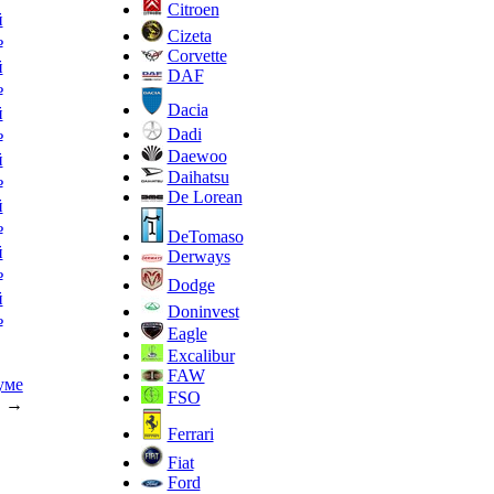
Citroen
й
Cizeta
ь
Corvette
й
DAF
ь
Dacia
й
ь
Dadi
Daewoo
й
Daihatsu
ь
De Lorean
й
ь
DeTomaso
й
Derways
ь
Dodge
й
Doninvest
ь
Eagle
Excalibur
FAW
уме
FSO
→
Ferrari
Fiat
Ford