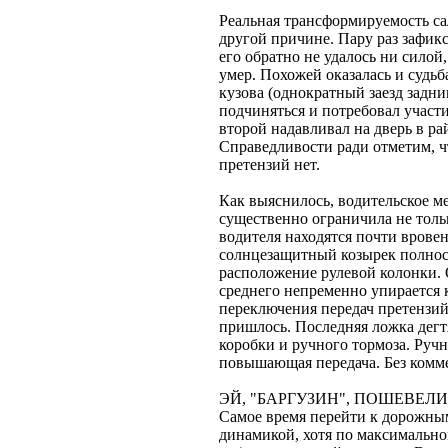
Реальная трансформируемость са
другой причине. Пару раз зафик
его обратно не удалось ни сило
умер. Похожей оказалась и судьб
кузова (однократный заезд задни
подчиняться и потребовал участи
второй надавливал на дверь в ра
Справедливости ради отметим, ч
претензий нет.
Как выяснилось, водительское ме
существенно ограничила не тольк
водителя находятся почти врове
солнцезащитный козырек полност
расположение рулевой колонки. 
среднего непременно упирается к
переключения передач претензий 
пришлось. Последняя ложка дегт
коробки и ручного тормоза. Ручн
повышающая передача. Без комм
ЭЙ, "БАРГУЗИН", ПОШЕВЕЛИ
Самое время перейти к дорожным
динамикой, хотя по максимально