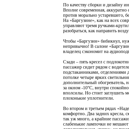
По качеству сборки и дизайну и
Вполне современная, аккуратно 
против морально устаревшего, б
На «Баргузине», как на всех со
управляют тремя ручками-крути
разобраться, как направить возд
Чтобы «Баргузин» бибикнул, нуж
непривычно! В салоне «Баргузин
владелец сэкономит на аудиопод
Сзади – пять кресел с подлокот
пассажир сидит рядом с водител
подстаканниками, отделениями 
потолке четыре ярких светильн
дополнительный обогреватель, на 
за окном -10°С, внутри спокойно
вполсилы. Но стоит заглушить мо
плохонькие уплотнители.
Во втором и третьем рядах «Наде
комфортно. Два задних кресла, с
так уж много, а крайние пассаж
слабенькие лампочки не мешают д