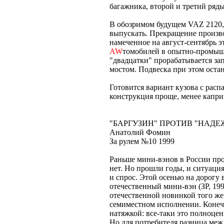
багажника, второй и третий ряды
В обозримом будущем VAZ 2120,
выпускать. Прекращение произво
намеченное на август-сентябрь 
AW
томобилей в опытно-промышл
"двадцатки" прорабатывается за
мостом. Подвеска при этом оста
Готовится вариант кузова с рас
конструкция проще, менее каприз
"БАРГУЗИН" ПРОТИВ "НАДЕЖ
Анатолий Фомин
За рулем №10 1999
Раньше мини-вэнов в России про
нет. Но прошли годы, и ситуация
и спрос. Этой осенью на дорогу
отечественный мини-вэн (ЗР, 199
отечественной новинкой того же
семиместном исполнении. Конеч
натяжкой: все-таки это полноце
Но для потребителя разница ме