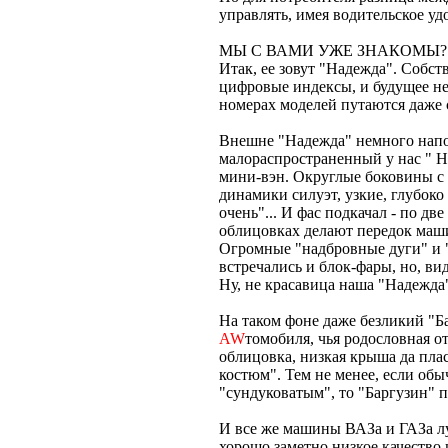
управлять, имея водительское уд
МЫ С ВАМИ УЖЕ ЗНАКОМЫ?
Итак, ее зовут "Надежда". Собст
цифровые индексы, и будущее не
номерах моделей путаются даже 
Внешне "Надежда" немного напо
малораспространенный у нас " Н
мини-вэн. Округлые боковины с
динамики силуэт, узкие, глубоко
очень"... И фас подкачал - по д
облицовках делают передок маш
Огромные "надбровные дуги" и "
встречались и блок-фары, но, в
Ну, не красавица наша "Надежда"
На таком фоне даже безликий "Б
AW
томобиля, чья родословная 
облицовка, низкая крыша да пла
костюм". Тем не менее, если об
"сундуковатым", то "Баргузин" 
И все же машины ВАЗа и ГАЗа лу
хорошо заметно низкое качество 