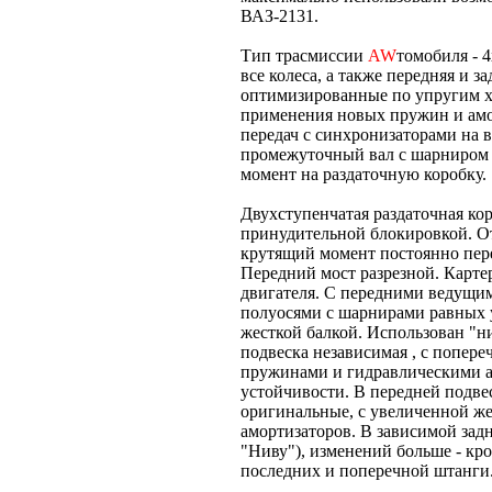
ВАЗ-2131.
Тип трасмиссии
AW
томобиля - 
все колеса, а также передняя и з
оптимизированные по упругим ха
применения новых пружин и амор
передач с синхронизаторами на в
промежуточный вал с шарниром 
момент на раздаточную коробку.
Двухступенчатая раздаточная к
принудительной блокировкой. От
крутящий момент постоянно пере
Передний мост разрезной. Картер
двигателя. С передними ведущи
полуосями с шарнирами равных у
жесткой балкой. Использован "ни
подвеска независимая , с попе
пружинами и гидравлическими а
устойчивости. В передней подве
оригинальные, с увеличенной же
амортизаторов. В зависимой задн
"Ниву"), изменений больше - к
последних и поперечной штанги