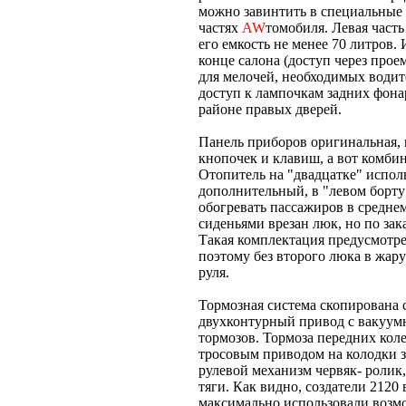
можно завинтить в специальные о
частях
AW
томобиля. Левая част
его емкость не менее 70 литров.
конце салона (доступ через прое
для мелочей, необходимых водит
доступ к лампочкам задних фона
районе правых дверей.
Панель приборов оригинальная, н
кнопочек и клавиш, а вот комбин
Отопитель на "двадцатке" исполь
дополнительный, в "левом борту
обогревать пассажиров в среднем
сиденьями врезан люк, но по зак
Такая комплектация предусмотрен
поэтому без второго люка в жар
руля.
Тормозная система скопирована 
двухконтурный привод с вакуум
тормозов. Тормоза передних колес
тросовым приводом на колодки з
рулевой механизм червяк- ролик
тяги. Как видно, создатели 2120
максимально использовали возм