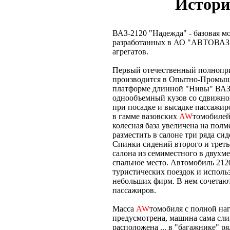
Истори
ВАЗ-2120 "Надежда" - базовая м
разработанных в АО "АВТОВАЗ" 
агрегатов.
Первый отечественный полнопр
производится в Опытно-Промыш
платформе длинной "Нивы" ВАЗ
однообъемный кузов со сдвижной
при посадке и высадке пассажир
в гамме вазовских
AW
томобилей.
колесная база увеличена на полм
разместить в салоне три ряда си
Спинки сидений второго и трет
салона из семиместного в двухм
спальное место. Автомобиль 212
туристических поездок и исполь
небольших фирм. В нем сочетают
пассажиров.
Масса
AW
томобиля с полной на
предусмотрена, машина сама сли
расположена ... в "багажнике" р