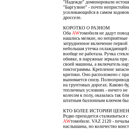
"Надежде" доминировали истошн
"Баргузине" - почти непристойн
усиливающийся в самом ходовом 
дросселе.
КОРОТКО О РАЗНОМ
Оба
AW
томобиля не дадут пово
нашлись мелкие, но неприятные
затрудненное включение первой
небольшая утечка охлаждающей ж
вообще не работала. Ручка стек
обивке, в наружные зеркала при
своей машины, а включатель нар
пиктограммы. Крепление запасн
критики. Оно расположено с прав
вынимается снизу. Полноприводна
на грунтовых дорогах. Каково бу
тепличных условиях - ничего не
колесом к полу, оказалась так бл
штатным баллонным ключом был
КТО БОЛЕЕ ИСТОРИИ ЦЕНЕН
Редко приходится сталкиваться 
AW
томобиле. VAZ 2120 - печаль
наслышаны, но количество конс