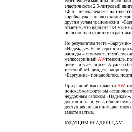
Разгоняются машины почти одинак
эластичности 2,5-литровый двиг
1,8 л – переключаться на толья
коробка уже с первых километро
другим узлам трансмиссии. «Бар
отметим, что вариант 4х4 мы не
но основную скрипку играет вып
По результатам теста «Баргузин»
«Надежды». Если серьезно присм
расходы – стоимость техобслужив
мелкосерийный
AW
томобиль, по
цене – и в дефиците. А уж со сб
тестовой «Надежде», например, н
«Баргузина» понадобилось подтя
При равной вместимости
AW
том
поисках комфорта вы остановите
неудобным салоном «Надежды», 
достоинства и, увы, общие недос
доступная новая иномарка такого
вместе взятые.
БУДУЩИМ ВЛАДЕЛЬЦАМ