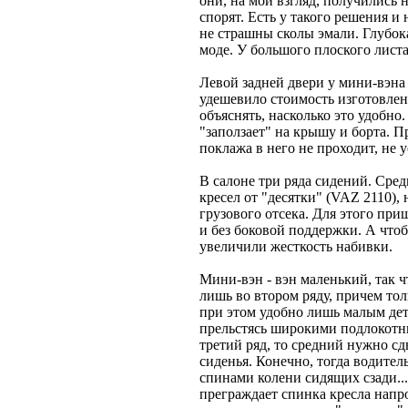
они, на мой взгляд, получились 
спорят. Есть у такого решения и
не страшны сколы эмали. Глубок
моде. У большого плоского листа
Левой задней двери у мини-вэна
удешевило стоимость изготовлени
объяснять, насколько это удобно.
"заползает" на крышу и борта. 
поклажа в него не проходит, не у
В салоне три ряда сидений. Сре
кресел от "десятки" (VAZ 2110), 
грузового отсека. Для этого при
и без боковой поддержки. А чтоб
увеличили жесткость набивки.
Мини-вэн - вэн маленький, так ч
лишь во втором ряду, причем тол
при этом удобно лишь малым дет
прельстясь широкими подлокот
третий ряд, то средний нужно сд
сиденья. Конечно, тогда водител
спинами колени сидящих сзади...
преграждает спинка кресла напр