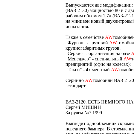
Выпускаются две модификации: 
(ВАЗ-2130) мощностью 80 и с дв
рабочим объемом 1,7л (ВАЗ-21214
на минивэн новый двухлитровый 
испытания.
Также в семействе
AW
томобилей
"Фургон" - грузовой
AW
томобил
крупногабаритных грузов;
"Сервис" - организация на базе
"Менеджер" - специальный
AW
т
предприятий (офис на колесах);
"Такси" - 4х местный
AW
томоби
Серийно
AW
томобили ВАЗ-2120
"стандарт".
ВАЗ-2120. ЕСТЬ НЕМНОГО 
Сергей МИШИН
За рулем №7 1999
Выглядит однообъемник скромно
переднего бампера. В стремлени