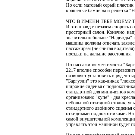
Но если матовый серый пластик 
крашеные бамперы и решетка "Н
ЧТО В ИМЕНИ ТЕБЕ МОЕМ? 
И это правда: незачем спорить о
просторный салон. Конечно, нап
значительно больше "Надежды" п
машины должны отвечать заявле
пассажирам (не считая водителя
поездки на дальние расстояния.
По пассажировместимости "Барг
2217 вполне способен перевозить
позволяет установить в ряд четы
"Баргузин" это как-никак "люксо
широкие сиденья с подлокотникам
стандартной для мини-вэнов комп
организовано "купе" - два кресл
небольшой откидной столик, увы
стандартного двойного сиденья 
откидными подлокотниками. На л
самой внушительной комплекции,
управлять этой машиной будет п