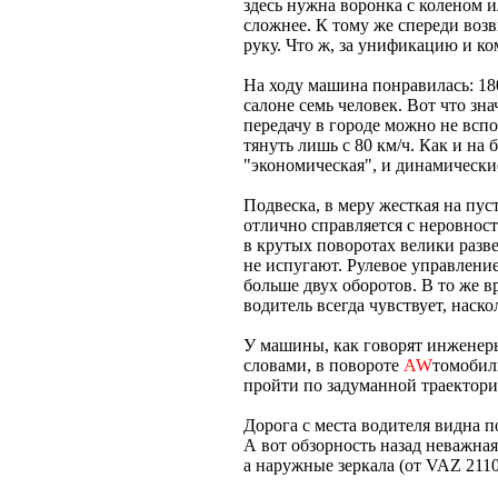
здесь нужна воронка с коленом 
сложнее. К тому же спереди воз
руку. Что ж, за унификацию и ко
На ходу машина понравилась: 180
салоне семь человек. Вот что з
передачу в городе можно не вспо
тянуть лишь с 80 км/ч. Как и н
"экономическая", и динамические
Подвеска, в меру жесткая на пу
отлично справляется с неровност
в крутых поворотах велики разв
не испугают. Рулевое управление
больше двух оборотов. В то же в
водитель всегда чувствует, наско
У машины, как говорят инженер
словами, в повороте
AW
томобил
пройти по задуманной траектории
Дорога с места водителя видна по
А вот обзорность назад неважная
а наружные зеркала (от VAZ 2110)