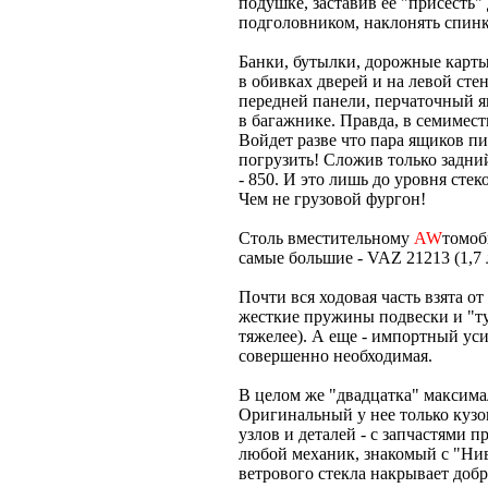
подушке, заставив ее "присесть" 
подголовником, наклонять спинк
Банки, бутылки, дорожные карт
в обивках дверей и на левой сте
передней панели, перчаточный я
в багажнике. Правда, в семимест
Войдет разве что пара ящиков пи
погрузить! Сложив только задний
- 850. И это лишь до уровня стек
Чем не грузовой фургон!
Столь вместительному
AW
томоб
самые большие - VAZ 21213 (1,7 л
Почти вся ходовая часть взята 
жесткие пружины подвески и "ту
тяжелее). А еще - импортный усил
совершенно необходимая.
В целом же "двадцатка" максим
Оригинальный у нее только кузо
узлов и деталей - с запчастями 
любой механик, знакомый с "Ниво
ветрового стекла накрывает добр