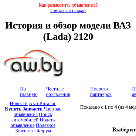
Как разместить объявление?
Связаться с нами
История и обзор модели ВАЗ
(Lada) 2120
На
Частные
Новости
П
главную
объявления
партнеров
а
Новости
АвтоКаталог
Показано с
1
по
4
(из
4
мод
Купить Запчасти
Частные
объявления
Поиск
автомобилей
Подать
объявление
Полезное
Выберит
Контакты
Форум