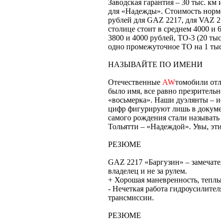
Заводская гарантия – 30 тыс. км 
для «Надежды». Стоимость норм
рублей для GAZ 2217, для VAZ 21
столице стоит в среднем 4000 и 6
3800 и 4000 рублей, ТО-3 (20 ты
одно промежуточное ТО на 1 тыс.
НАЗЫВАЙТЕ ПО ИМЕНИ
Отечественные
AW
томобили отл
было имя, все равно презритель
«восьмерка». Наши дуэлянты – и
цифр фигурируют лишь в докумен
самого рождения стали называть
Тольятти – «Надеждой». Увы, эт
РЕЗЮМЕ
GAZ 2217 «Баргузин» – замечат
владелец и не за рулем.
+ Хорошая маневренность, теплы
- Нечеткая работа гидроусилите
трансмиссии.
РЕЗЮМЕ