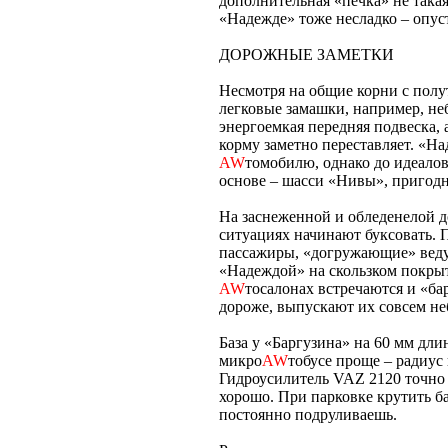
дополнительная «печка» не такая
«Надежде» тоже несладко – опус
ДОРОЖНЫЕ ЗАМЕТКИ
Несмотря на общие корни с полу
легковые замашки, например, не
энергоемкая передняя подвеска, 
корму заметно переставляет. «На
AW
томобилю, однако до идеалов
основе – шасси «Нивы», пригодно
На заснеженной и обледенелой д
ситуациях начинают буксовать.
пассажиры, «догружающие» веду
«Надеждой» на скользком покр
AW
тосалонах встречаются и «ба
дороже, выпускают их совсем н
База у «Баргузина» на 60 мм дли
микро
AW
тобусе проще – радиус
Гидроусилитель VAZ 2120 точно 
хорошо. При парковке крутить ба
постоянно подруливаешь.