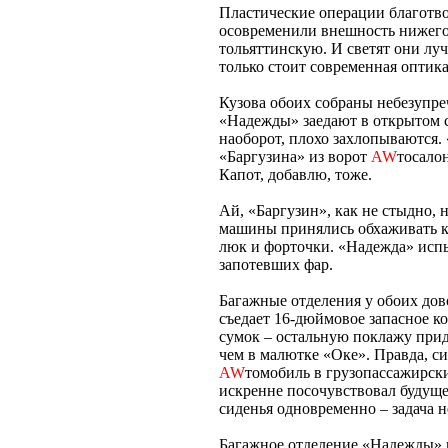
Пластические операции благотво
осовременили внешность нижего
тольяттинскую. И светят они луч
только стоит современная оптик
Кузова обоих собраны небезупре
«Надежды» заедают в открытом 
наоборот, плохо захлопываются. 
«Баргузина» из ворот
AW
тосало
Капот, добавлю, тоже.
Ай, «Баргузин», как не стыдно, 
машины принялись обхаживать ку
люк и форточки. «Надежда» испы
запотевших фар.
Багажные отделения у обоих дов
съедает 16-дюймовое запасное к
сумок – остальную поклажу прид
чем в малютке «Оке». Правда, с
AW
томобиль в грузопассажирск
искренне посочувствовал будуще
сиденья одновременно – задача н
Багажное отделение «Надежды» и