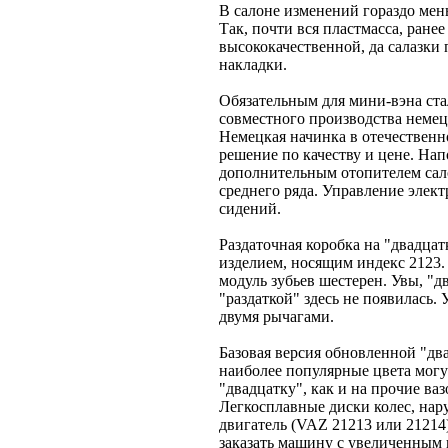
В салоне изменений гораздо мень
Так, почти вся пластмасса, ране
высококачественной, да салазки
накладки.
Обязательным для мини-вэна ста
совместного производства немец
Немецкая начинка в отечественн
решение по качеству и цене. На
дополнительным отопителем сало
среднего ряда. Управление элект
сидений.
Раздаточная коробка на "двадц
изделием, носящим индекс 2123.
модуль зубьев шестерен. Увы, "
"раздаткой" здесь не появилась. 
двумя рычагами.
Базовая версия обновленной "два
наиболее популярные цвета могут
"двадцатку", как и на прочие ва
Легкосплавные диски колес, нар
двигатель (VAZ 21213 или 21214
заказать машину с увеличенным н