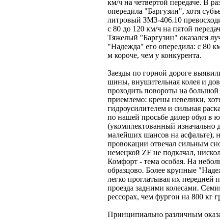
км/ч на четвертой передаче. В ра
опередила "Баргузин", хотя субъ
литровый ЗМЗ-406.10 превосходи
с 80 до 120 км/ч на пятой переда
Тяжелый "Баргузин" оказался лу
"Надежда" его опередила: с 80 км/
м короче, чем у конкурента.
Заезды по горной дороге выяви
шины, внушительная колея и дов
проходить повороты на большой
приемлемо: крены невелики, хот
гидроусилителем и сильная раск
по нашей просьбе дилер обул в 
(укомплектованный изначально 
малейших шансов на асфальте), н
провокации отвечал сильным сно
немецкой ZF не подкачал, ниско
Комфорт - тема особая. На небо
образцово. Более крупные "Наде
легко проглатывая их передней 
проезда задними колесами. Семи
рессорах, чем фургон на 800 кг г
Принципиально различным оказа