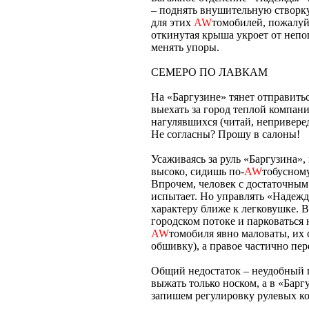
– поднять внушительную створк
для этих
AW
томобилей, пожалуй
откинутая крыша укроет от непо
менять упоры.
СЕМЕРО ПО ЛАВКАМ
На «Баргузине» тянет отправитьс
выехать за город теплой компан
нагулявшихся (читай, непривере
Не согласны? Прошу в салоны!
Усаживаясь за руль «Баргузина»
высоко, сидишь по-
AW
тобусному
Впрочем, человек с достаточным
испытает. Но управлять «Надежд
характеру ближе к легковушке. В
городском потоке и парковаться 
AW
томобиля явно маловаты, их 
обшивку), а правое частично пер
Общий недостаток – неудобный 
выжать только носком, а в «Барг
запишем регулировку рулевых ко