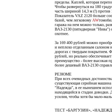
пределы. Каплей, которая перепо
Чтобы развернуться на 180 град
часть шириной 14,3 м (!) против 
Показатель VAZ 2120 больше соо
базой, чем легковому
AW
томобил
гаража на нем можно только, раз
ВАЗ-2130 (пятидверная "Нива") с
охотнее.
За 169 400 рублей можно приоб
и неплохо отделанным салоном 
дорогах с твердым покрытием. 
рублей, но реально обеспечивае
преимущество - более высокая п
более дешевый ВАЗ-2130 справля
РЕЗЮМЕ
При всех очевидных достоинства
существующая серийная машина 
"Надежда", в ее нынешнем испо
находящийся в стадии доводки.
усилия, чтобы хотя бы мало-маль
ТЕСТ «БАРГУЗИН», «НАДЕЖД