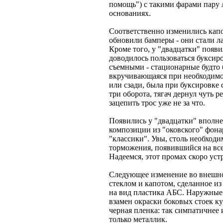
помощь") с такими фарами пару л
основаниях.
Соответственно изменились капо
обновили бамперы - они стали л
Кроме того, у "двадцатки" поя
доводилось пользоваться буксир
съемными - стационарные будто
вкручивающаяся при необходимо
или сзади, была при буксировке 
три оборота, тягач дернул чуть р
зацепить трос уже не за что.
Появились у "двадцатки" вполне
композиции из "оковского" фона
"классики". Увы, столь необход
торможения, появившийся на всех
Надеемся, этот промах скоро уст
Следующее изменение во внешно
стеклом и капотом, сделанное и
на вид пластика АБС. Наружные 
взамен окраски боковых стоек к
черная пленка: так симпатичнее и
только металлик.