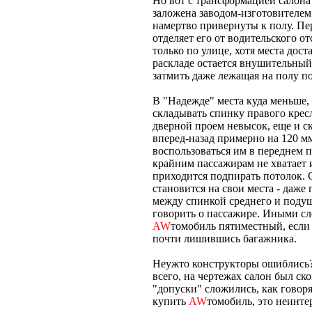
Но вот с трансформацией салона
заложена заводом-изготовителем.
намертво привернуты к полу. Пе
отделяет его от водительского о
только по улице, хотя места дос
раскладе остается внушительный
затмить даже лежащая на полу п
В "Надежде" места куда меньше, 
складывать спинку правого кресла
дверной проем невысок, еще и ск
вперед-назад примерно на 120 мм
воспользоваться им в переднем п
крайним пассажирам не хватает и
приходится подпирать потолок. 
становится на свои места - даже 
между спинкой среднего и подушк
говорить о пассажире. Иными сл
AW
томобиль пятиместный, если 
почти лишившись багажника.
Неужто конструкторы ошиблись? 
всего, на чертежах салон был ск
"допуски" сложились, как говорят
купить
AW
томобиль, это неинте