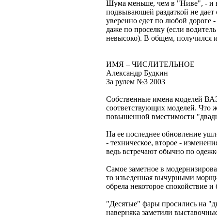
Шума меньше, чем в "Ниве", - и
подвывающей раздаткой не дает о
уверенно едет по любой дороге -
даже по проселку (если водитель
невысоко). В общем, получился
ИМЯ – ЧИСЛИТЕЛЬНОЕ
Александр Будкин
За рулем №3 2003
Собственные имена моделей ВАЗ
соответствующих моделей. Что ж
повышенной вместимости "двадц
На ее последнее обновление ушло
- техническое, второе - изменени
ведь встречают обычно по одежк
Самое заметное в модернизирова
то изъеденная вычурными морщи
обрела некоторое спокойствие и 
"Десятые" фары просились на "д
наверняка заметили выставочные