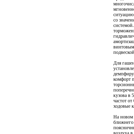
многочис
мгновенн
ситуацию,
со значе
системой.
торможени
гидравли
амортизац
винтовым
подвеской
Для гашен
установле
демпфиру
комфорт п
торсионны
поперечн
кузова в 
частот от
ходовые к
На новом
ближнего 
поясничны
воздуха в