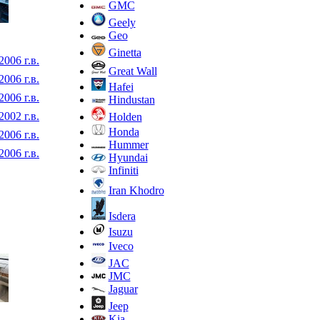
GMC
Geely
Geo
Ginetta
2006 г.в.
Great Wall
2006 г.в.
Hafei
2006 г.в.
Hindustan
2002 г.в.
Holden
Honda
2006 г.в.
Hummer
2006 г.в.
Hyundai
Infiniti
Iran Khodro
Isdera
Isuzu
Iveco
JAC
JMC
Jaguar
Jeep
Kia