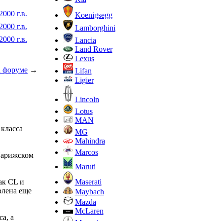
2000 г.в.
Koenigsegg
2000 г.в.
Lamborghini
2000 г.в.
Lancia
Land Rover
Lexus
а форуме
→
Lifan
Ligier
Lincoln
Lotus
MAN
 класса
MG
Mahindra
Marcos
Парижском
Maruti
Maserati
ак CL и
влена еще
Maybach
Mazda
McLaren
а, а