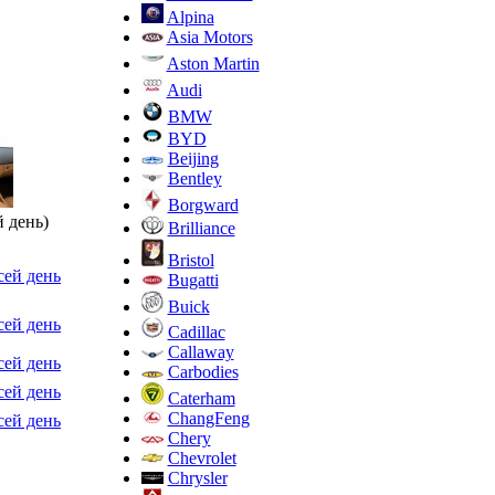
Alpina
Asia Motors
Aston Martin
Audi
BMW
BYD
Beijing
Bentley
Borgward
 день)
Brilliance
Bristol
 сей день
Bugatti
Buick
 сей день
Cadillac
Callaway
 сей день
Carbodies
 сей день
Caterham
ChangFeng
 сей день
Chery
Chevrolet
Chrysler