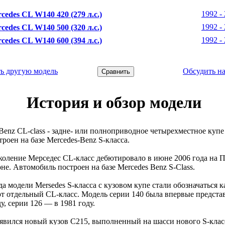
1992 - 
cedes CL W140 420 (279 л.с.)
1992 - 
cedes CL W140 500 (320 л.с.)
1992 - 
cedes CL W140 600 (394 л.с.)
ь другую модель
Обсудить н
История и обзор модели
Benz CL-class - задне- или полноприводное четырехместное купе
троен на базе Mercedes-Benz S-класса.
коление Мерседес CL-класс дебютировало в июне 2006 года на 
не. Автомобиль построен на базе Mercedes Benz S-Class.
да модели Mersedes S-класса с кузовом купе стали обозначаться к
т отдельный CL-класс. Модель серии 140 была впервые предста
ду, серии 126 — в 1981 году.
явился новый кузов С215, выполненный на шасси нового S-класс