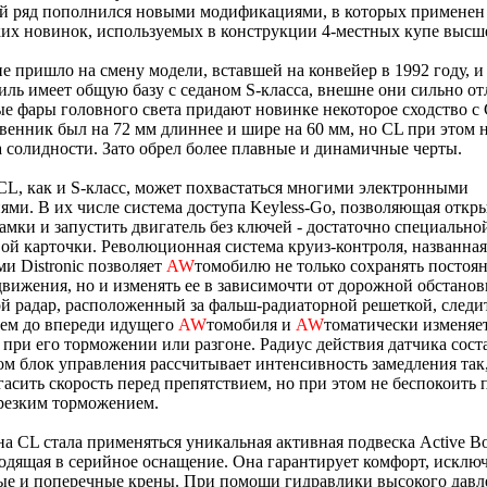
й ряд пополнился новыми модификациями, в которых применен
их новинок, используемых в конструкции 4-местных купе высше
е пришло на смену модели, вставшей на конвейер в 1992 году, и
иль имеет общую базу с седаном S-класса, внешне они сильно от
е фары головного света придают новинке некоторое сходство с
енник был на 72 мм длиннее и шире на 60 мм, но CL при этом н
 солидности. Зато обрел более плавные и динамичные черты.
CL, как и S-класс, может похвастаться многими электронными
ми. В их числе система доступа Keyless-Go, позволяющая откр
амки и запустить двигатель без ключей - достаточно специально
ой карточки. Революционная система круиз-контроля, названная
ми Distronic позволяет
AW
томобилю не только сохранять постоя
движения, но и изменять ее в зависимочти от дорожной обстанов
 радар, расположенный за фальш-радиаторной решеткой, следит
ием до впереди идущего
AW
томобиля и
AW
томатически изменяет
при его торможении или разгоне. Радиус действия датчика сост
ом блок управления рассчитывает интенсивность замедления так
гасить скорость перед препятствием, но при этом не беспокоить
резким торможением.
а CL стала применяться уникальная активная подвеска Active Bo
одящая в серийное оснащение. Она гарантирует комфорт, исклю
ые и поперечные крены. При помощи гидравлики высокого давл