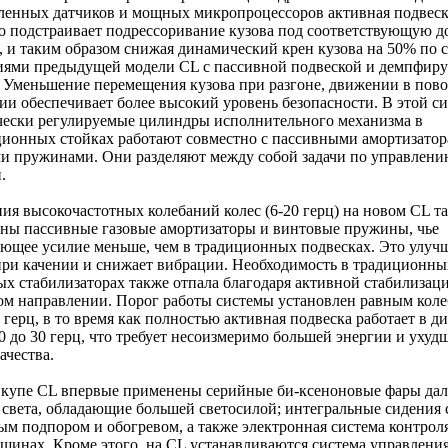
ленных датчиков и мощных микропроцессоров активная подвеск
о подстраивает подрессоривание кузова под соответствующую 
 и таким образом снижая динамический крен кузова на 50% по
ниями предыдущей модели СL с пассивной подвеской и демпфи
 Уменьшение перемещения кузова при разгоне, движении в пово
и обеспечивает более высокий уровень безопасности. В этой си
чески регулируемые цилиндры исполнительного механизма в
ионных стойках работают совместно с пассивными амортизатор
и пружинами. Они разделяют между собой задачи по управлени
.
ия высокочастотных колебаний колес (6-20 герц) на новом CL т
ны пассивные газовые амортизаторы и винтовые пружины, чье
ющее усилие меньше, чем в традиционных подвесках. Это улуч
ри качении и снижает вибрации. Необходимость в традиционны
х стабилизаторах также отпала благодаря активной стабилизаци
ом направлении. Порог работы системы установлен равным кол
5 герц, в то время как полностью активная подвеска работает в д
 0 до 30 герц, что требует несоизмеримо большей энергии и ухуд
ачества.
 купе CL впервые применены серийные би-ксеноновые фары дал
света, обладающие большей светосилой; интегральные сидения 
м подпором и обогревом, а также электронная система контрол
 шинах. Кроме этого, на CL устанавливаются система управления