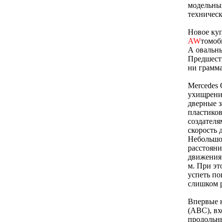
модельны
техническ
Новое куп
AW
томоб
А овальны
Предшеств
ни грамма
Mercedes 
ухищрения
дверные з
пластиков
создателя
скорость 
Небольшой
расстоян
движения 
м. При эт
успеть по
слишком 
Впервые н
(ABC), вх
продольн