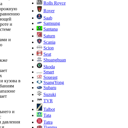
Rolls Royce
а
дорожную
Rover
 сравнению
Saab
рующей
Samsung
роте и
Santana
стеме
Saturn
ами и
Scania
ю
Scion
Seat
Shuanghuan
акже
Skoda
шает
Smart
х
Soueast
и кузова в
SsangYong
ебаниям
Subaru
иапазоне
Suzuki
шает
TVR
Talbot
ьнего и
Tata
с
я давления
Tatra
 и
Tianma