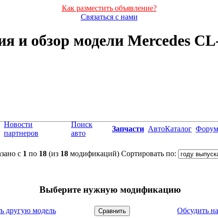
Как разместить объявление?
Связаться с нами
я и обзор модели Mercedes CL
Новости
Поиск
Запчасти
АвтоКаталог
Фору
партнеров
авто
зано с
1
по
18
(из
18
модификаций)
Сортировать по:
Выберите нужную модификацию
ь другую модель
Обсудить н