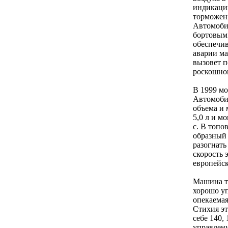
индикаци
торможени
Автомоби
бортовым 
обеспечив
аварии ма
вызовет п
роскошног
В 1999 м
Автомоби
объема и
5,0 л и м
с. В топо
образный 
разогнать
скорость 
европейск
Машина тр
хорошо уп
опекаемая
Стихия э
себе 140,
управлени