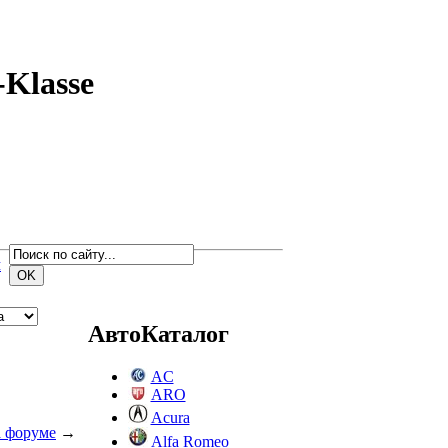
-Klasse
м
АвтоКаталог
AC
ARO
Acura
а форуме
→
Alfa Romeo