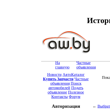
Истори
На
Частные
главную
объявления
Новости
АвтоКаталог
Пока
Купить Запчасти
Частные
объявления
Поиск
автомобилей
Подать
объявление
Полезное
Контакты
Форум
Авторизация
←
Выбрат