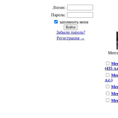
Логин:
Пароль:
запомнить меня
Забыли пароль?
Регистрация →
Merce
Mer
(435 л.с
Mer
л.с.)
Mer
Mer
Mer