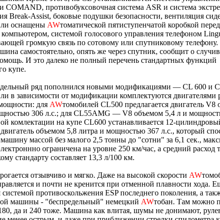
и COMAND, противобуксовочная система ASR и система экстр
я Break-Assist, боковые подушки безопасности, вентиляция сид
ли оснащены
AW
томатической пятиступенчатой коробкой перед
компьютером, системой голосового управления телефоном Lingua
ающей громкую связь по сотовому или спутниковому телефону. 
шина самостоятельно, опять же через спутник, сообщит о случи
омощь. И это далеко не полный перечень стандартных функций
о купе.
одельный ряд пополнился новыми модификациями — CL 600 и
ли в зависимости от модификации комплектуются двигателями 
 мощности: для
AW
томобилей CL500 предлагается двигатель V8 
ощностью 306 л.с.; для CL55AMG — V8 объемом 5,4 л и мощност
вой комлектации на купе CL600 устанавливается 12-цилиндровы
двигатель объемом 5,8 литра и мощностью 367 л.с., который спо
 машину массой без малого 2,5 тонны до "сотни" за 6,1 сек., мак
электроннно ограничена на уровне 250 км/час, а средний расход 
ому стандарту составляет 13,3 л/100 км.
огается отзывчиво и мягко. Даже на высокой скорости
AW
томо
равляется и почти не кренится при отменной плавности хода. Е
 системой противоскольжения ESP последнего поколения, а так
той машины - "беспредельный" немецкий
AW
тобан. Там можно 
 180, да и 240 тоже. Машина как влитая, шумы не донимают, руле
е менее острым, и даже при приближении стрелки спидометра к