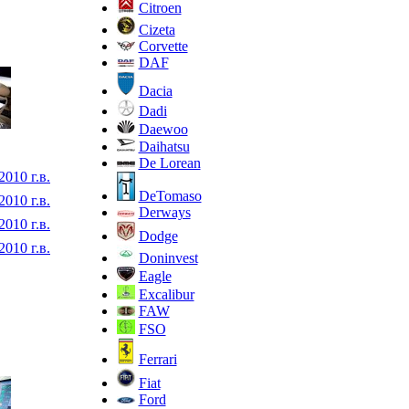
Citroen
Cizeta
Corvette
DAF
Dacia
Dadi
Daewoo
Daihatsu
De Lorean
2010 г.в.
DeTomaso
2010 г.в.
Derways
2010 г.в.
Dodge
2010 г.в.
Doninvest
Eagle
Excalibur
FAW
FSO
Ferrari
Fiat
Ford