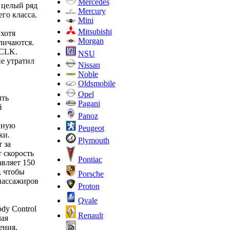
Mercedes
 целый ряд
Mercury
го класса.
Mini
Mitsubishi
 хотя
Morgan
личаются.
 CLK.
NSU
е утратил
Nissan
Noble
Oldsmobile
Opel
ыть
Pagani
й
Panoz
нную
Peugeot
ки.
Plymouth
 за
 скорость
Pontiac
авляет 150
, чтобы
Porsche
 пассажиров
Proton
Qvale
dy Control
Renault
чая
ения,