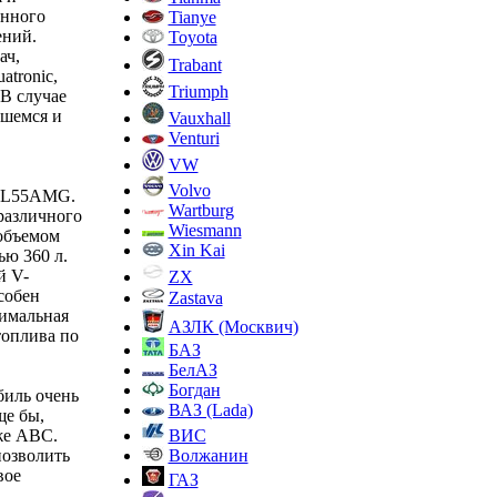
енного
Tianye
ений.
Toyota
ач,
Trabant
tronic,
Triumph
В случае
вшемся и
Vauxhall
Venturi
VW
Volvo
 CL55AMG.
Wartburg
различного
Wiesmann
объемом
Xin Kai
ью 360 л.
й V-
ZX
собен
Zastava
симальная
АЗЛК (Москвич)
топлива по
БАЗ
БелАЗ
Богдан
биль очень
ВАЗ (Lada)
ще бы,
ВИС
же ABC.
Волжанин
позволить
вое
ГАЗ