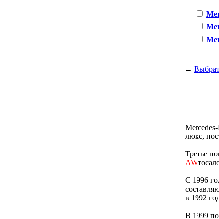
Mer
Mer
Mer
←
Выбрат
Mercedes-
люкс, пос
Третье по
AW
тосало
С 1996 го
составляю
в 1992 го
В 1999 по