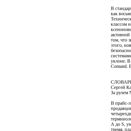
В стандар
как вось
Техническ
классом н
ксеноновы
активной 
том, что 
этого, но
безопасн
системами
уклоне. В
Comand. В
СЛОВАР
Сергей К
За рулем 
В прайс-л
продавцов
четырехдв
терминоло
А до S, у
тремя, пл