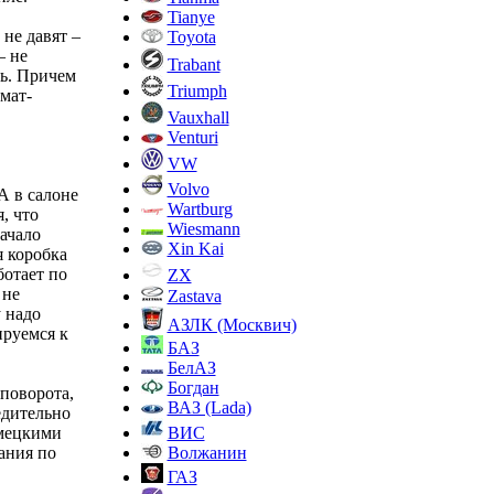
Tianye
не давят –
Toyota
– не
Trabant
ь. Причем
Triumph
мат-
Vauxhall
Venturi
VW
Volvo
А в салоне
Wartburg
, что
Wiesmann
ачало
Xin Kai
 коробка
ботает по
ZX
 не
Zastava
у надо
АЗЛК (Москвич)
ируемся к
БАЗ
БелАЗ
Богдан
поворота,
ВАЗ (Lada)
едительно
ВИС
емецкими
Волжанин
ания по
ГАЗ