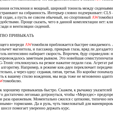
иния остекления и мощный, широкий тоннель между сиденьями 
астраивают на собранность. Интерьер словно подчеркивает: CLS 
 седан, а пусть не совсем обычный, но спортивный
AW
томобил
удобствами. Проще сказать, чего в данной комплектации нет: кли
сзади и вентиляции сидений.
ТВО ПРИВЫКАТЬ
ущего впереди
AW
томобиля приближается быстрее ожидаемого. 
лычет магнитола, и пассажир, прикрыв глаза, вряд ли догадается
оль интенсивно набирает скорость. Впрочем, буду справедлив: н
опровождалось заметным рывком. Это новейшая семиступенчатая
G-Tronic откликнулась на резкое нажатие педали газа. Агрегат ра
алгоритму. Например, в режиме кик-даун переключает передачи
тельно, а через одну: седьмая, пятая, третья. Но коробке поначал
ь к вашему стилю вождения, мы ведь тоже не мгновенно адапт
W
томобилю.
к хорошему привыкаешь быстро. Скажем, к рычажку указателей 
го достаточно легонько дотронуться, чтобы «Мерседес» предупр
ри раза оранжевым. Моментально сжился с цепкими, типично н
нными» тормозами. Да и руль, чуть тяжеловатый для маневриров
а шоссе помогает уверенно держать курс.