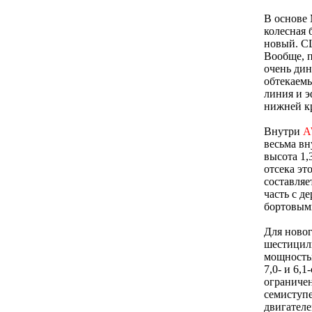
В основе 
колесная 
новый. CL
Вообще, п
очень ди
обтекаемы
линия и э
нижней к
Внутри
A
весьма вн
высота 1,
отсека эт
составляе
часть с 
бортовым
Для новог
шестицил
мощностью
7,0- и 6,
ограничен
семиступ
двигателе