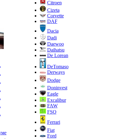
Citroen
Cizeta
Corvette
DAF
Dacia
Dadi
Daewoo
Daihatsu
De Lorean
.
DeTomaso
Derways
.
Dodge
.
Doninvest
.
Eagle
.
Excalibur
.
FAW
FSO
.
Ferrari
Fiat
уме
Ford
→