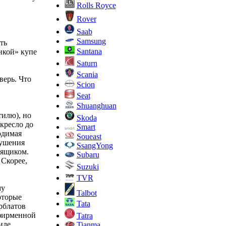
Rolls Royce
Rover
Saab
Samsung
ть
Santana
нкой» купе
Saturn
Scania
ерь. Что
Scion
Seat
Shuanghuan
тилю), но
Skoda
 кресло до
Smart
одимая
Soueast
кушения
SsangYong
 ящиком.
Subaru
 Скорее,
Suzuki
TVR
му
Talbot
оторые
Tata
рблатов
 фирменной
Tatra
иле.
Tianma