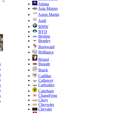
→
Alpina
Asia Motors
Aston Martin
)
Audi
BMW
BYD
Beijing
Bentley
Borgward
Brilliance
Bristol
Bugatti
й
ь
Buick
й
Cadillac
ь
Callaway
Carbodies
й
ь
Caterham
ChangFeng
й
Chery
ь
Chevrolet
Chrysler