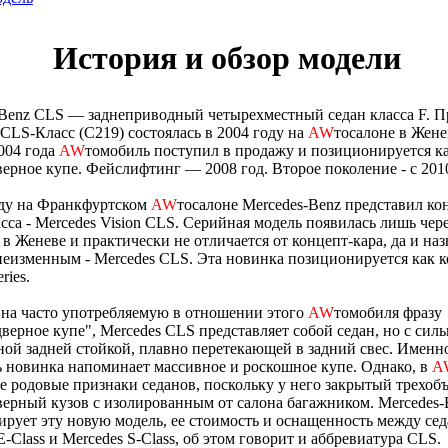
История и обзор модели
Benz CLS — заднеприводный четырехместный седан класса F. П
CLS-Класс (C219) состоялась в 2004 году на
AW
тосалоне в Жене
004 года
AW
томобиль поступил в продажу и позиционируется к
ерное купе. Фейслифтинг — 2008 год. Второе поколение - с 2010
оду на Франкфуртском
AW
тосалоне Mercedes-Benz представил ко
асса - Mercedes Vision CLS. Серийная модель появилась лишь чере
в Женеве и практически не отличается от концепт-кара, да и на
неизменным - Mercedes CLS. Эта новинка позиционируется как 
ies.
на часто употребляемую в отношении этого
AW
томобиля фразу
верное купе", Mercedes CLS представляет собой седан, но с силь
ой задней стойкой, плавно перетекающей в задний свес. Именн
 новинка напоминает массивное и роскошное купе. Однако, в
A
е родовые признаки седанов, поскольку у него закрытый трехо
ерный кузов с изолированным от салона багажником. Mercedes-
рует эту новую модель, ее стоимость и оснащенность между се
E-Class и Mercedes S-Class, об этом говорит и аббревиатура CLS.