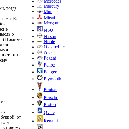
Mercedes
Mercury
и, тогда
Mini
Mitsubishi
там с Е-
Morgan
би-
вень
NSU
мысль о
Nissan
ец.) Помимо
Noble
вной
Oldsmobile
ными
Opel
 и старт на
Pagani
тему
Panoz
Peugeot
Plymouth
Pontiac
Porsche
гика
Proton
ная
Qvale
буквой, от
Renault
 то и
ь к новому