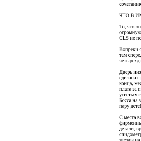
сочетанию
ЧТО В 
То, что о
огромную 
CLS не по
Вопреки о
там спере
четырехдв
Дверь низ
сделана г
конца, ме
плата за 
усесться 
Босса на 
пару дете
С места в
фирменный
детали, в
спидометр
звезды на