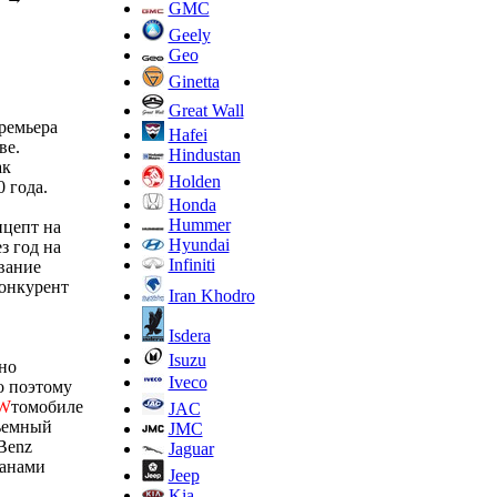
GMC
Geely
Geo
Ginetta
Great Wall
ремьера
Hafei
ве.
Hindustan
ак
Holden
 года.
Honda
Hummer
нцепт на
Hyundai
з год на
Infiniti
звание
конкурент
Iran Khodro
Isdera
Isuzu
но
Iveco
о поэтому
W
томобиле
JAC
бъемный
JMC
Benz
Jaguar
данами
Jeep
Kia