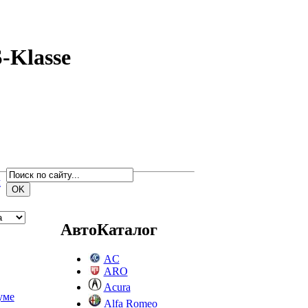
-Klasse
м
АвтоКаталог
AC
ARO
Acura
уме
Alfa Romeo