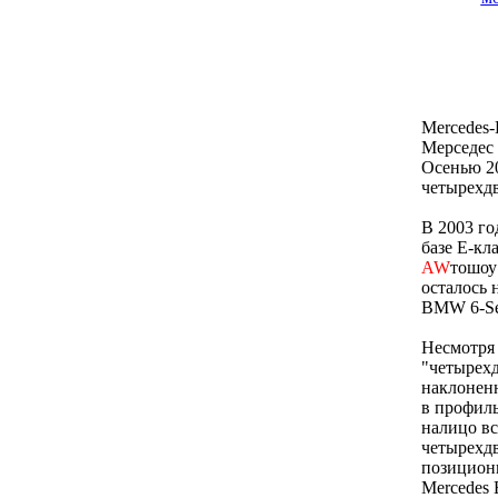
Mercedes-
Мерседес 
Осенью 2
четырехдв
В 2003 г
базе Е-кл
AW
тошоу 
осталось 
BMW 6-Ser
Несмотря 
"четырехд
наклоненн
в профиль
налицо вс
четырехдв
позициони
Mercedes 