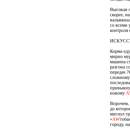
Высокая л
скорее, н
вальяжный
со всеми 
контроля 
ИСКУСС
Корма ед
мирно мур
машина ст
разгона с
передач 7
сложному 
последова
привыкнут
новому
A
Впрочем, 
до которо
мигнул т
«
AW
тоба
городу, н