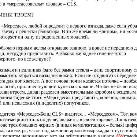
 в «мерседесовском» словаре – CLS.
ИМЕНИ ТВОЕМ?
н «Мерседес», любой определит с первого взгляда, даже если убра
звезду с решетки радиатора. В то же время ни «лицом», ни «оса
вторяет ни одну из родственных моделей.
бычаю первым делом открываю заднюю, а вовсе не переднюю дв
ди, нетрудно представить. А каково же заднее сиденье этого
ерного, но все же купе?
енькая и недлинная (зато без рамки стекла – дань спортивному с
рамотно: забраться назад несложно. Если не отодвигать переднее
ста для ног хватает. А вот голова почти касается потолка – необх
пологий, приличествующий купе скос крыши. Чтобы не было ис
сзади втроем, диван разделен вместительным коробом с вещевым
заднем сиденье этого «Мерседеса» представить, конечно, сложно.
й или невысоких (и недолгих) попутчиков.
одителя «Мерседес-Бенц CLS» видится… «Мерседесом». Тот, ко
 немецкий стиль по душе, окажется в своей тарелке. Лишь нек
роде трех больших черных (в иных комплектациях – белых) цифе
а, тахометра, часов под кожаной аркой козырька, да отсутствие
д капотом напоминают, что вы действительно в новом
AW
томоб