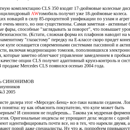
тную комплектацию CLS 350 входят 17-дюймовые колесные диск
мицилиндровый
AW
томобиль получит уже 18-дюймовые колеса.
их новаций в силу 85-процентной унификации по узлам и агрега
е очень много, но они существенны. Самая заметная - активные 
е фары, способные "заглядывать за поворот", что повышает уро
безопасности. (Кстати, сложная форма их плафонов наводит на 
знаменитому "глазастому" передку на Е-классе скоро придет кон
вое купе оснащается современными системами пассивной и акти
ости, включая модернизацию томозов, пополнившихся электрон
, которые заметно облегчают управление замедлением в пробках
 качестве опции CLS получит адаптивный круиз-контроль и сис
 продаже Mercedes CLS появился осенью 2004 года.
Ь СИНОНИМОВ
анунников
№3 2005
исте дилера этот «Мерседес-Бенц» все-таки назвали седаном. Ло
 понятна: ну как объяснить покупателю, что купе может быть
ерным? И синоним не подберешь... Такова уж мудреная фирмен
гия. Оригинальные индексы не упрощают дела: модели с одной 
меют идентифицировать почти все, но в тех, что нарекли двумя, а
авают порой даже специалисты. Ну что ж, попробуем привыкнут