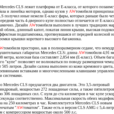
Mercedes CLS лежит платформа от Е-класса, от которого позаимс
база и линейка моторов, однако кузов у
AW
томобиля принципиа
S получил иные нежели Е-класс фары, которых раньше было че
ередняя часть 4-дверного купе полностью отличается от Е-класс
намично. Дизайн
AW
томобиля выполнен в лучших традициях ма
й облик, длинный капот, покатая линия крыши, высокая подоко
ффектная подштамповка, протянувшаяся от передней колесной 
ромки крышки короткого высокого багажника.
W
томобиля просторно, как в полноразмерном седане, что немуд
ушительных габаритах Mercedes CLS: длина
AW
томобиля 4,91 м
38 метра, колесная база составляет 2,854 мм (Е-класс). Объем баг
ого "купе" позволяет не волноваться по поводу размещения чемо
т 505 литров. Дизайн салона выполнен из кожи кремового цвета,
деревянными вставками и многочисленными клавишами управлен
и системами.
о Mercedes CLS предлагается два двигателя. Это 3,5-литровый
индровый, мощностью 272 лошадиные силы, а также пятилитро
 306 лошадиных сил. С нуля до ста километров в час купе ускор
1-секунды соответственно. Максимальная скорость обеих модифи
а на 250 километрах в час. Комплектуется Mercedes CLS новым
енчатым "
AW
томатом". Также есть и версия CLS AMG с 5,4-лит
м с компрессором мощностью около 500 л.с.