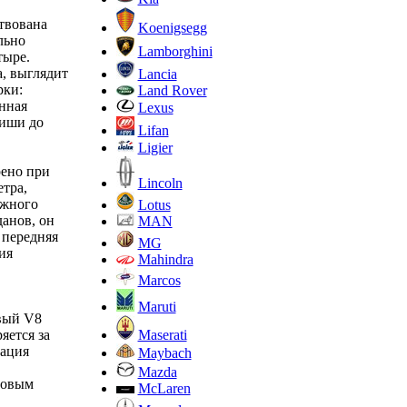
твована
Koenigsegg
льно
Lamborghini
тыре.
а, выглядит
Lancia
рки:
Land Rover
нная
Lexus
ниши до
Lifan
Ligier
рено при
Lincoln
етра,
ажного
Lotus
данов, он
MAN
 передняя
MG
ия
Mahindra
Marcos
Maruti
вый V8
Maserati
яется за
кация
Maybach
Mazda
ровым
McLaren