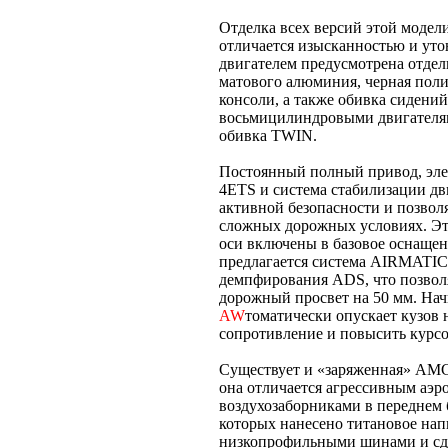
Отделка всех версий этой модел
отличается изысканностью и ут
двигателем предусмотрена отдел
матового алюминия, черная поли
консоли, а также обивка сидени
восьмицилиндровыми двигателям
обивка TWIN.
Постоянный полный привод, эле
4ETS и система стабилизации д
активной безопасности и позвол
сложных дорожных условиях. Эти
оси включены в базовое оснащен
предлагается система AIRMATIC
демпфирования ADS, что позвол
дорожный просвет на 50 мм. Нач
AW
томатически опускает кузов 
сопротивление и повысить курсо
Существует и «заряженная» AMG-
она отличается агрессивным аэ
воздухозаборниками в переднем 
которых нанесено титановое на
низкопрофильными шинами и с