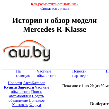
Как разместить объявление?
Связаться с нами
История и обзор модели
Mercedes R-Klasse
На
Частные
Новости
П
главную
объявления
партнеров
а
Новости
АвтоКаталог
Показано с
1
по
20
(из
20
мо
Купить Запчасти
Частные
объявления
Поиск
автомобилей
Подать
объявление
Полезное
Выберит
Контакты
Форум