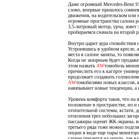
Даже огромный Mercedes-Benz S5
слово, впервые пришлось сомнева
движения, на водительском или 
огромные пространства салона р
3,5-литровый мотор, урча, зовет
пробираемся сначала на второй р
Внутри царит аура спокойствия 
Устроившись в удобном кресле, а
места в салоне заняты, то появ
Когда не зазорным будет продават
этом назвать
AW
томобиль минив
причислить его к кагорте униве
продолжает создавать головоломк
AW
томобилями новых классов, 
навязывают новые тенденции, а 
Уровень комфорта таков, что на 
положение в пространстве, но 
отопительной системы, кстати, д
отопления трех небольших загор
пассажиры оценят ЖК-экраны, в
третьего ряда тоже можно подгл
опции в виде еще пары монитор
случае придется на ощупь, так к