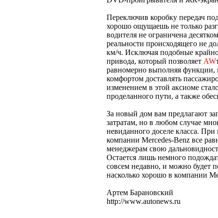
Переключив коробку передач под
хорошо ощущаешь не только разго
водителя не ограничена десятко
реальности происходящего не до
км/ч. Исключая подобные крайно
привода, который позволяет
AW
равномерно выполняя функции, к
комфортом доставлять пассажиро
изменением в этой аксиоме стало
проделанного пути, а также обе
За новый дом вам предлагают зап
затратам, но в любом случае мн
невиданного доселе класса. При
компании Mercedes-Benz все равн
менеджерам свою дальновидность
Остается лишь немного подождать
совсем недавно, и можно будет п
насколько хорошо в компании Me
Артем Барановский
http://www.autonews.ru