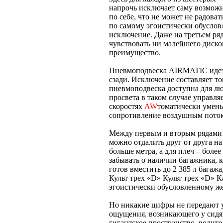
напрочь исключает саму возможн
по себе, что не может не радова
по самому эгоистически обуслов
исключение. Даже на третьем ряд
чувствовать ни малейшего диском
преимущество.
Пневмоподвеска AIRMATIC идет 
сзади. Исключение составляет т
пневмоподвеска доступна для лю
просвета в таком случае управля
скоростях
AW
томатически умень
сопротивление воздушным пото
Между первым и вторым рядами с
можно отдалить друг от друга на
больше метра, а для плеч – более
забывать о наличии багажника, 
готов вместить до 2 385 л багажа
Культ трех «D» Культ трех «D» 
эгоистически обусловленному же
Но никакие цифры не передают у
ощущения, возникающего у сидящ
гигантское пространство, водител