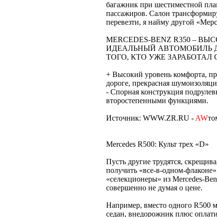
багажник при шестиместной план
пассажиров. Салон трансформируе
перевезти, я найму другой «Ме
MERCEDES-BENZ R350 – В
ИДЕАЛЬНЫЙ АВТОМОБИЛЬ 
ТОГО, КТО УЖЕ ЗАРАБОТАЛ
+ Высокий уровень комфорта, пр
дороге, прекрасная шумоизоляци
- Спорная конструкция подрулев
второстепенными функциями.
Источник: WWW.ZR.RU -
AW
то
Mercedes R500: Культ трех «D»
Пусть другие трудятся, скрещив
получить «все-в-одном-флаконе»,
«селекционеры» из Mercedes-Ben
совершенно не думая о цене.
Например, вместо одного R500
седан, внедорожник плюс оплати