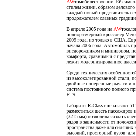
AW
томобилестроении. Её символ 
стилем жизни, образом делового 
каждый новый представитель се
продолжателем славных традиций
В апреле 2005 года на
AW
тосало
полноразмерный кроссовер Merce
2005 года, но только в США. Ев
начала 2006 года. Автомобиль п
внедорожником и минивэном, но
комфорта, сравнимый с представ
лежит модернизированное шасси,
Среди технических особенносте
из высоколегированной стали, п
двойные поперечные рычаги и п
система постоянного полного пр
ETS.
Габариты R-Class впечатляют 51
разместиться шесть пассажиров н
(3215 мм) позволила создать оче
рядов в зависимости от положен
пространства даже для сидящих н
высокий, просторный кузов: для 