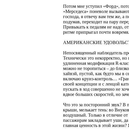
Потом мне уступил «Форд», пото
«Мерседеса» поневоле вызывают
господа, я отвечу вам тем же, а 
подумав, переходит на пару перед
Привыкать к педалям не надо, о
ритме припрыгал почти вовремя
АМЕРИКАНСКИЕ УДОВОЛЬС
Непосвященный наблюдатель пред
Технически это некорректно, но 
удлиненная модификация R-клас
можно не торопиться – до близк
хайвэй, пустой, как будто мы в 
включаю круиз-контроль… «Гранд
своей концепции и с ленцой кат
пускать в ход совершенно не хоч
вдвое больших скоростей, но за
Что это за посторонний звук? В
крыши, мелькает тень: во Внуко
воздушный. Только в отличие от 
пассажирам закладывает уши, да и
главная ценность в этой жизни? 