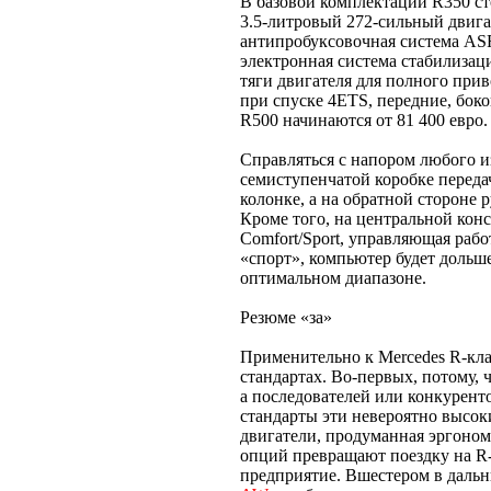
В базовой комплектации R350 сто
3.5-литровый 272-сильный двига
антипробуксовочная система AS
электронная система стабилизац
тяги двигателя для полного прив
при спуске 4ETS, передние, бок
R500 начинаются от 81 400 евро.
Справляться с напором любого и
семиступенчатой коробке передач
колонке, а на обратной стороне 
Кроме того, на центральной кон
Comfort/Sport, управляющая раб
«спорт», компьютер будет дольше
оптимальном диапазоне.
Резюме «за»
Применительно к Mercedes R-кла
стандартах. Во-первых, потому,
а последователей или конкуренто
стандарты эти невероятно высо
двигатели, продуманная эргоном
опций превращают поездку на R-
предприятие. Вшестером в дальн