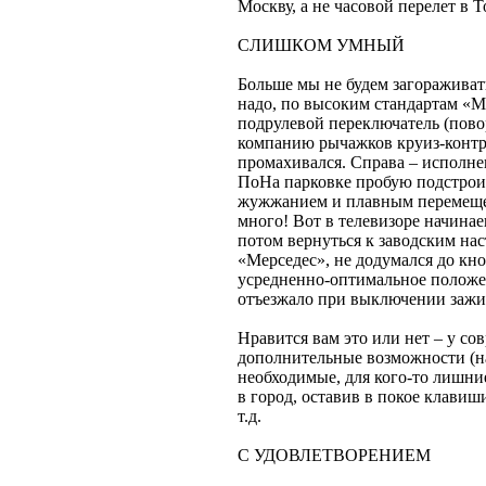
Москву, а не часовой перелет в
СЛИШКОМ УМНЫЙ
Больше мы не будем загораживать
надо, по высоким стандартам «
подрулевой переключатель (повор
компанию рычажков круиз-контро
промахивался. Справа – исполне
ПоНа парковке пробую подстроит
жужжанием и плавным перемещен
много! Вот в телевизоре начинае
потом вернуться к заводским нас
«Мерседес», не додумался до кн
усредненно-оптимальное положен
отъезжало при выключении зажи
Нравится вам это или нет – у со
дополнительные возможности (н
необходимые, для кого-то лишни
в город, оставив в покое клави
т.д.
С УДОВЛЕТВОРЕНИЕМ