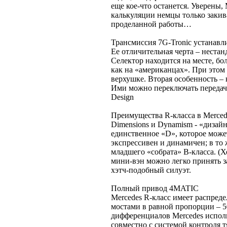
еще кое-что останется. Уверены,
калькуляции немцы только закив
проделанной работы…
Трансмиссия 7G-Tronic устанавли
Ее отличительная черта – неста
Селектор находится на месте, б
как на «американцах». При этом
верхушке. Вторая особенность –
Ими можно переключать передач
Design
Преимущества R-класса в Merced
Dimensions и Dynamism - «дизай
единственное «D», которое может
экспрессивен и динамичен; в то
младшего «собрата» B-класса. (Хо
мини-вэн можно легко принять з
хэтч-подобный силуэт.
Полный привод 4MATIC
Mercedes R-класс имеет распред
мостами в равной пропорции – 
дифференциалов Mercedes испол
совместно с системой контроля 