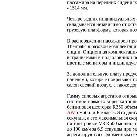
пассажира на передних сидениях 
- 1514 мм.
Четыре задних индивидуальных 
складывается независимо от ост
грузовую платформу, которая поз
В распоряжении пассажиров про
Thermatic в базовой комплектаци
опции. Опционная комплектация
встраиваемый в подголовники пе
цветные мониторы и индивидуа
За дополнительную плату преду
панелями, которые покрывают п
салон свежий воздух, а также д
Гамму силовых агрегатов открыв
системой прямого впрыска топли
бензиновая шестерка R350 объемо
AW
томобили E-класса. Это двига
секунды, а его максимальная ско
пятилитровый V8 R500 мощность
до 100 км/ч за 6,9 секунды при 
агрегатируются с фирменным с