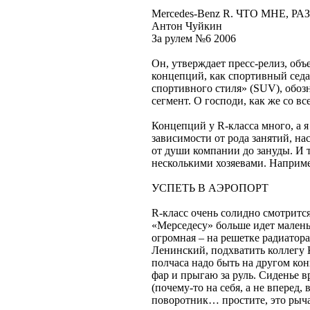
Mercedes-Benz R. ЧТО МНЕ, Р
Антон Чуйкин
За рулем №6 2006
Он, утверждает пресс-релиз, объ
концепций, как спортивный седа
спортивного стиля» (SUV), обоз
сегмент. О господи, как же со вс
Концепций у R-класса много, а 
зависимости от рода занятий, на
от души компании до зануды. И 
несколькими хозяевами. Наприм
УСПЕТЬ В АЭРОПОРТ
R-класс очень солидно смотрится
«Мерседесу» больше идет малень
огромная – на решетке радиатор
Ленинский, подхватить коллегу 
полчаса надо быть на другом кон
фар и прыгаю за руль. Сиденье в
(почему-то на себя, а не вперед,
поворотник… простите, это рыча