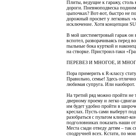
Плиты, ведущие к гаражу, столь
дороги. Пневмоподвеска поднима
цыпочках? Вот-вот, быстро не п
дорожный просвет у легковых «м
исключение. Хотя концепции SUV
В мой шестиметровый гараж он в
вспотел, разворачиваясь перед в
пыльные бока курткой и наконец
на створке. Пристроил-таки «Гра
ПЕРЕВЕЗ И МНОГОЕ, И МНО
Пора примерить к R-классу ста
Правильно, семье! Здесь отлично
любимая супруга. Или наоборот.
На третий ряд можно пройти не 
дверному проему и легко сдвига
им будет удобно пройти в широч
креслах. Пусть сами выберут по
разобраться с пультом климат-ко
подголовниках показать наши от
Места сзади отведу детям – так с
сподручней всех. Кстати, по мо