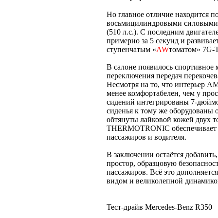
Но главное отличие находится п
восьмицилиндровыми силовыми аг
(510 л.с.). C последним двигате
примерно за 5 секунд и развивает
ступенчатым «
AW
томатом» 7G-T
В салоне появилось спортивное 
переключения передач перекочева
Несмотря на то, что интерьер A
менее комфортабелен, чем у прос
сидений интегрированы 7-дюйм
сиденья к тому же оборудованы
обтянуты лайковой кожей двух т
THERMOTRONIC обеспечивает и
пассажиров и водителя.
В заключении остаётся добавить
простор, образцовую безопаснос
пассажиров. Всё это дополняетс
видом и великолепной динамико
Тест-драйв Mercedes-Benz R350