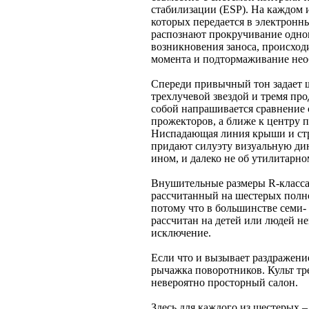
стабилизации (ESP). На каждом 
которых передается в электронн
распознают прокручивание одног
возникновения заноса, происход
момента и подтормаживание нео
Спереди привычный тон задает ш
трехлучевой звездой и тремя пр
собой напрашивается сравнение 
прожекторов, а ближе к центру 
Ниспадающая линия крыши и ст
придают силуэту визуальную дин
ином, и далеко не об утилитарно
Внушительные размеры R-класса
рассчитанный на шестерых пол
потому что в большинстве семи
рассчитан на детей или людей не
исключение.
Если что и вызывает раздражени
рычажка поворотников. Культ т
невероятно просторный салон.
Здесь для каждого из шестерых 