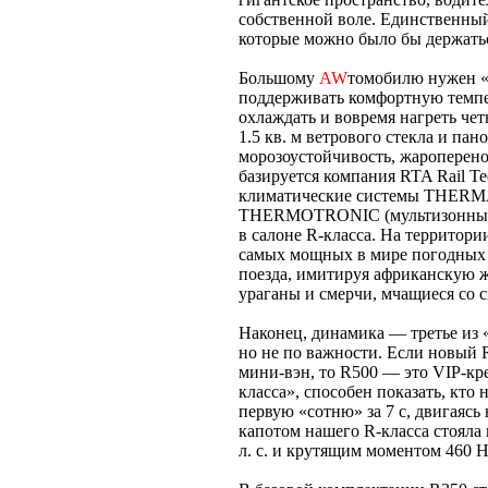
собственной воле. Единственный 
которые можно было бы держать
Большому
AW
томобилю нужен «
поддерживать комфортную темпе
охлаждать и вовремя нагреть че
1.5 кв. м ветрового стекла и па
морозоустойчивость, жароперено
базируется компания RTA Rail T
климатические системы THERMA
THERMOTRONIC (мультизонный 
в салоне R-класса. На территори
самых мощных в мире погодных 
поезда, имитируя африканскую ж
ураганы и смерчи, мчащиеся со с
Наконец, динамика — третье из 
но не по важности. Если новый
мини-вэн, то R500 — это VIP-кр
класса», способен показать, кто 
первую «сотню» за 7 с, двигаяс
капотом нашего R-класса стояла
л. с. и крутящим моментом 460 