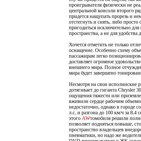
проигрывателя физически не реа
центральной консоли второго ря
придется нащупать прорезь и нем
отстегнуть и снять, либо просто
пригодиться исключительно для
пространства, а не для удобств
Хочется отметить не только отл
оснащение. Особенно схему объе
пассажирам легко позиционирова
доставляет огромное удовольств
внешнего мира. Полное отчужден
мира будет завершено тонирован
Несмотря на свои исполинские р
дотягивает до гиганта Chrysler 3
ощущения тяжести или приземлен
вживили сердце рабочим объемом
недостаточно, однако в городе 
л.с. и разгона до 100 км/ч за 8
этого
AW
томобиля решили полн
позволяет подняться повыше, сто
пространство владельцев внедор
пневматики, но надо же водителю
DVD-проигрывателя и ЖК-экран