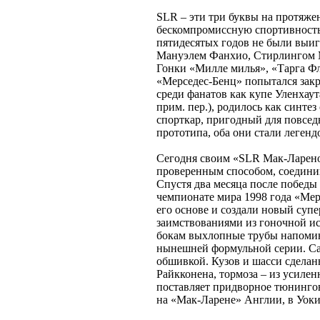
SLR – эти три буквы на протяже
бескомпромиссную спортивность,
пятидесятых годов не были вы
Мануэлем Фанхио, Стирлингом 
Гонки «Милле милья», «Тарга Ф
«Мерседес-Бенц» попытался закр
среди фанатов как купе Уленхау
прим. пер.), родилось как синте
спорткар, пригодный для повсед
прототипа, оба они стали легенд
Сегодня своим «SLR Мак-Ларено
проверенным способом, соедини
Спустя два месяца после победы
чемпионате мира 1998 года «Мер
его основе и создали новый суп
заимствованиями из гоночной и
бокам выхлопные трубы напомина
нынешней формульной серии. Сам
обшивкой. Кузов и шасси сделаны
Райкконена, тормоза – из усил
поставляет придворное тюнинго
на «Мак-Ларене» Англии, в Уокин