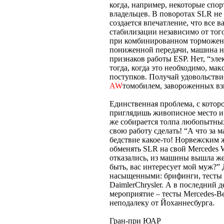
когда, например, некоторые спо
владельцев. В поворотах SLR не 
создается впечатление, что все 
стабилизации независимо от того
при комбинированном торможени
пониженной передачи, машина не
признаков работы ESP. Нет, “э
тогда, когда это необходимо, ма
поступков. Получай удовольстви
AW
томобилем, завороженных вз
Единственная проблема, с котор
приглядишь живописное место и 
же собирается толпа любопытных
свою работу сделать! “А что за 
бедствие какое-то! Норвежским
обменять SLR на свой Mercedes 
отказались, из машины вышла же
быть, вас интересует мой муж?”
насыщенными: брифинги, тесты 
DaimlerChrysler. А в последний 
мероприятие – тесты Mercedes-B
неподалеку от Йоханнесбурга.
Гран-при ЮАР