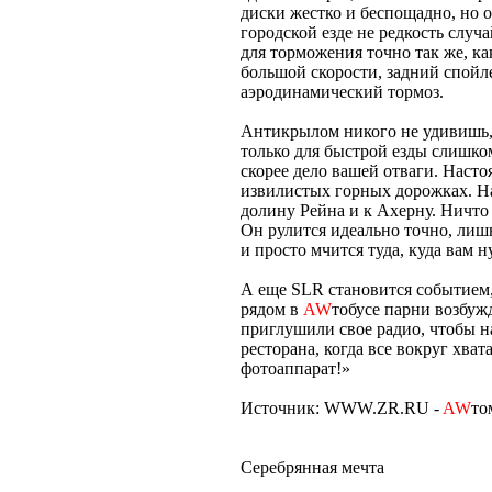
диски жестко и беспощадно, но
городской езде не редкость случ
для торможения точно так же, ка
большой скорости, задний спойле
аэродинамический тормоз.
Антикрылом никого не удивишь,
только для быстрой езды слишком
скорее дело вашей отваги. Насто
извилистых горных дорожках. Н
долину Рейна и к Ахерну. Ничто 
Он рулится идеально точно, лиш
и просто мчится туда, куда вам н
А еще SLR становится событием,
рядом в
AW
тобусе парни возбуж
приглушили свое радио, чтобы н
ресторана, когда все вокруг хва
фотоаппарат!»
Источник: WWW.ZR.RU -
AW
то
Серебрянная мечта