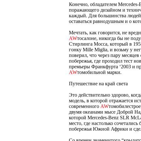
Конечно, обладателем Mercedes-
поражающего дизайном и техниче
каждый. Для большинства людей
оставаться равнодушным и о кот
Мечтать, как говорится, не вред
AW
тосалоне, никогда бы не поду
Стирлинга Мосса, который в 195
гонку Mille Miglia, и возьму у не
поверил, что через пару месяце
побережья, где проходил тест н
премьеры Франкфурта ‘2003 и п
AW
томобильной марки.
Путешествие на край света
Это действительно здорово, когд
модель, в которой отражается и
современного
AW
томобилестрое
двумя океанами мысе Доброй На
которой Mercedes-Benz SLR McLa
место, где настолько сочетались
побережья Южной Африки и сде
Со времен знаменитого “крылато