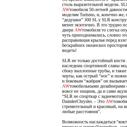
столь выразительной модели. S
AW
томобиля 50-летней давност
моделям Turismo, и, конечно же,
“дедушки” 300 SL у SLR констру
менее экзотично. В это трудно 
двери
AW
томобиля то слегка оп
чуть приподнимались, словно эт
расправившая крылья перед взле
бескрайних океанских просторов.
видеть!
SLR не только достойный кисти
наследник спортивной славы мо
сбоку выхлопные трубы, и так
черты, как острый “нос” и нижн
и боковым “жабрам” он вызывае
AW
томобильными дизайнерами о
вовсе не хищник, да и сами акул
“SLR не спорткар с заднемоторн
DaimlerChrysler. – Это
AW
томоби
стремительный и красивый, на к
любые расстояния”.
Возможность наслаждаться “кокт
природа и супераVтомобиль, на