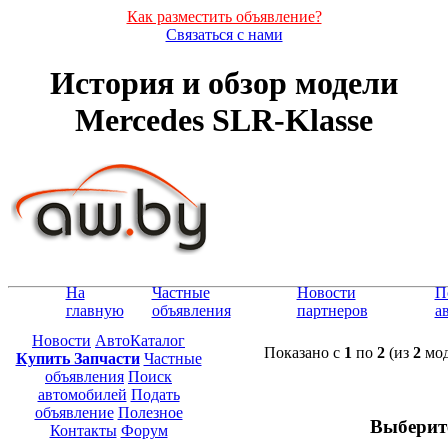
Как разместить объявление?
Связаться с нами
История и обзор модели
Mercedes SLR-Klasse
На
Частные
Новости
П
главную
объявления
партнеров
а
Новости
АвтоКаталог
Показано с
1
по
2
(из
2
мод
Купить Запчасти
Частные
объявления
Поиск
автомобилей
Подать
объявление
Полезное
Выберит
Контакты
Форум