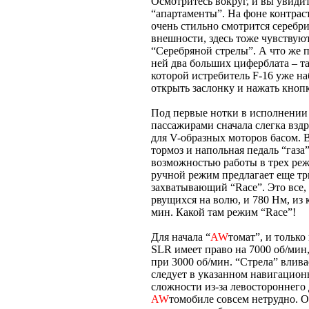
Осмотритесь вокруг, и вы увиди
“апартаменты”. На фоне контрас
очень стильно смотрится серебри
внешности, здесь тоже чувствую
“Серебряной стрелы”. А что же 
ней два больших циферблата – т
которой истребитель F-16 уже на
открыть заслонку и нажать кнопку
Под первые нотки в исполнени
пассажирами сначала слегка вздр
для V-образных моторов басом. В
тормоз и напольная педаль “газа
возможностью работы в трех режи
ручной режим предлагает еще три
захватывающий “Race”. Это все,
рвущихся на волю, и 780 Нм, из 
мин. Какой там режим “Race”!
Для начала “
AW
томат”, и тольк
SLR имеет право на 7000 об/мин
при 3000 об/мин. “Стрела” влив
следует в указанном навигацион
сложности из-за левостороннего 
AW
томобиле совсем нетрудно. О