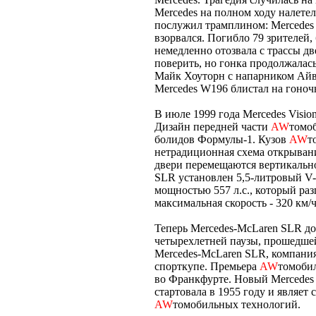
Mercedes на полном ходу налетел
послужил трамплином: Mercedes 
взорвался. Погибло 79 зрителей
немедленно отозвала с трассы д
поверить, но гонка продолжалас
Майк Хоуторн с напарником Айво
Mercedes W196 блистал на гоночн
В июле 1999 года Mercedes Visio
Дизайн передней части
AW
томоб
болидов Формулы-1. Кузов
AW
т
нетрадиционная схема открывани
двери перемещаются вертикальн
SLR установлен 5,5-литровый V
мощностью 557 л.с., который ра
максимальная скорость - 320 км/ч
Теперь Mercedes-McLaren SLR до
четырехлетней паузы, прошедшей
Mercedes-McLaren SLR, компани
спорткупе. Премьера
AW
томобил
во Франкфурте. Новый Mercedes 
стартовала в 1955 году и являет
AW
томобильных технологий.