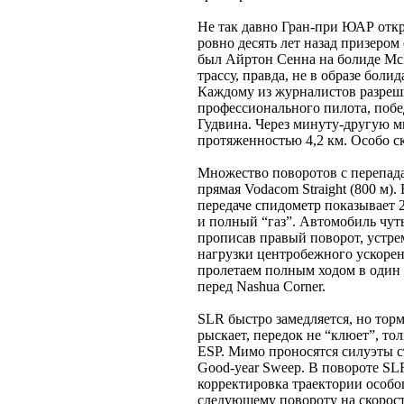
Не так давно Гран-при ЮАР отк
ровно десять лет назад призером
был Айртон Сенна на болиде McL
трассу, правда, не в образе бол
Каждому из журналистов разреши
профессионального пилота, побе
Гудвина. Через минуту-другую м
протяженностью 4,2 км. Особо с
Множество поворотов с перепада
прямая Vodacom Straight (800 м).
передаче спидометр показывает 2
и полный “газ”. Автомобиль чуть
прописав правый поворот, устре
нагрузки центробежного ускорен
пролетаем полным ходом в один 
перед Nashua Corner.
SLR быстро замедляется, но тор
рыскает, передок не “клюет”, то
ESP. Мимо проносятся силуэты с
Good-year Sweep. В повороте SL
корректировка траектории особог
следующему повороту на скорости