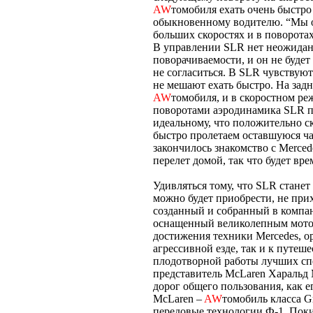
AW
томобиля ехать очень быстро
обыкновенному водителю. “Мы о
больших скоростях и в поворота
В управлении SLR нет неожидан
поворачиваемости, и он не будет
не согласиться. В SLR чувствуют
не мешают ехать быстро. На за
AW
томобиля, и в скоростном р
поворотами аэродинамика SLR п
идеальному, что положительно с
быстро пролетаем оставшуюся ча
закончилось знакомство с Merce
перелет домой, так что будет вре
Удивляться тому, что SLR стане
можно будет приобрести, не пр
созданный и собранный в компании
оснащенный великолепным мото
достижения техники Mercedes, ор
агрессивной езде, так и к путеш
плодотворной работы лучших спе
представитель McLaren Харальд 
дорог общего пользования, как е
McLaren –
AW
томобиль класса G
передовые технологии Ф-1. Покид