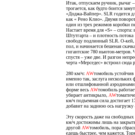
Итак, отпускаем ручник, рычаг –
трогается, как будто боится заму
«Доджа-Вайпер». SLR годится для
как « Рено Клио». Двумя поворо
один из трех режимов коробки пе
Настает время для «S» – спорта: 
Штутгарта – и плотность потока
свободу подлинный SLR. О-кей, 
пол, и начинается бешеная скачка
гигантские 780 ньютон-метров. Ч
спустя – уже две. И разгон неп
черта «Мерседес» встроил сюда р
280 км/ч:
AW
томобиль устойчив 
именно так, заслуга нескольких 
или отшлифованной аэродинамик
форме весь
AW
томобиль работа
убирает антикрыло,
AW
томатиче
км/ч подъемная сила достигает 1
добавит на заднюю ось нагрузку 
Эту скорость даже на свободных
км/ч достижимы лишь на закрыты
другой
AW
томобиль, пора сбрас
едешь быстрее, чем кажется. То