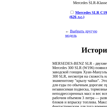
Mercedes SLR-Klasse 
Mercedes SLR С19
(626 л.с.)
←
Выбрать другую
модель
Истори
MERSEDES-BENZ SLR - двухме
Mercedes 300 SLR (W196) появилс
заводской гонщик Хуан-Мануэль 
300 SLR, несмотря на схожесть н
знаменитому "крылу чайки". Это
для езды по обычным дорогам: п
независимая подвеска, тормозны
неподрессоренных масс и вес вс
рабочим объемом 3 литра — разв
блоков и впрыску топлива. Мак
фантастическим для того времени