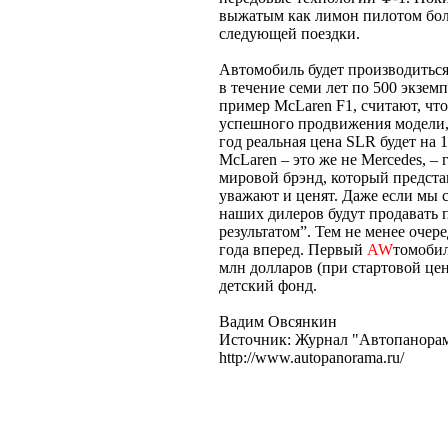
выжатым как лимон пилотом боли
следующей поездки.
Автомобиль будет производиться
в течение семи лет по 500 экзем
пример McLaren F1, считают, чт
успешного продвижения модели, 
год реальная цена SLR будет на 
McLaren – это же не Mercedes, – 
мировой брэнд, который представ
уважают и ценят. Даже если мы 
наших дилеров будут продавать 
результатом”. Тем не менее оче
года вперед. Первый
AW
томобил
млн долларов (при стартовой цен
детский фонд.
Вадим Овсянкин
Источник: Журнал "Автопанора
http://www.autopanorama.ru/