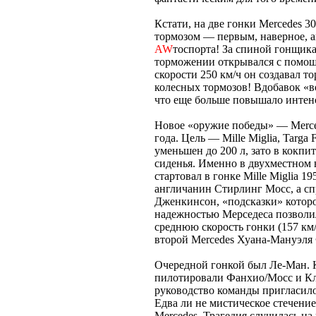
Кстати, на две гонки Mercedes
тормозом — первым, наверное, 
AW
тоспорта! За спиной гонщик
торможении открывался с помощ
скорости 250 км/ч он создавал т
колесных тормозов! Вдобавок «в
что еще больше повышало интен
Новое «оружие победы» — Merce
года. Цель — Mille Miglia, Targa
уменьшен до 200 л, зато в кокпи
сиденья. Именно в двухместном 
стартовал в гонке Mille Miglia 1
англичанин Стирлинг Мосс, а с
Дженкинсон, «подсказки» котор
надежностью Мерседеса позволил
среднюю скорость гонки (157 км
второй Mercedes Хуана-Мануэля
Очередной гонкой был Ле-Ман. 
пилотировали Фанхио/Мосс и Кл
руководство команды пригласило
Едва ли не мистическое стечени
Mercedes. Трагедия случилась на