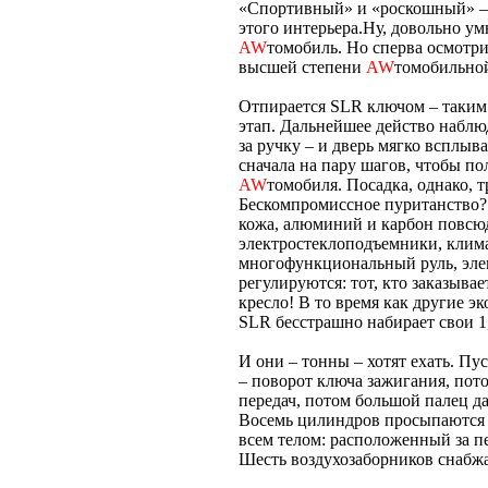
«Спортивный» и «роскошный» – 
этого интерьера.Ну, довольно ум
AW
томобиль. Но сперва осмотри
высшей степени
AW
томобильной
Отпирается SLR ключом – таким ж
этап. Дальнейшее действо наблю
за ручку – и дверь мягко всплывае
сначала на пару шагов, чтобы по
AW
томобиля. Посадка, однако, 
Бескомпромиссное пуританство?
кожа, алюминий и карбон повсюду
электростеклоподъемники, клима
многофункциональный руль, эле
регулируются: тот, кто заказыва
кресло! В то время как другие 
SLR бесстрашно набирает свои 1
И они – тонны – хотят ехать. Пу
– поворот ключа зажигания, пот
передач, потом большой палец д
Восемь цилиндров просыпаются 
всем телом: расположенный за п
Шесть воздухозаборников снабжа