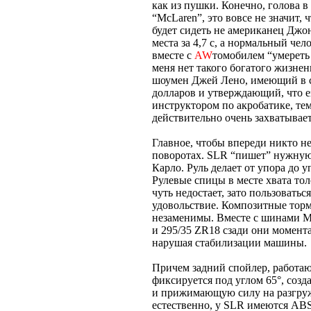
как из пушки. Конечно, голова в 
“McLaren”, это вовсе не значит, 
будет сидеть не американец Джон
места за 4,7 с, а нормальный чел
вместе с
AW
томобилем “умереть 
меня нет такого богатого жизне
шоумен Джей Лено, имеющий в 
долларов и утверждающий, что е
инструктором по акробатике, те
действительно очень захватывает
Главное, чтобы впереди никто не
поворотах. SLR “пишет” нужную 
Карло. Руль делает от упора до у
Рулевые спицы в месте хвата то
чуть недостает, зато пользовать
удовольствие. Композитные торм
незаменимы. Вместе с шинами Mic
и 295/35 ZR18 сзади они момента
нарушая стабилизации машины.
Причем задний спойлер, работа
фиксируется под углом 65°, соз
и прижимающую силу на разгруж
естественно, у SLR имеются АВS