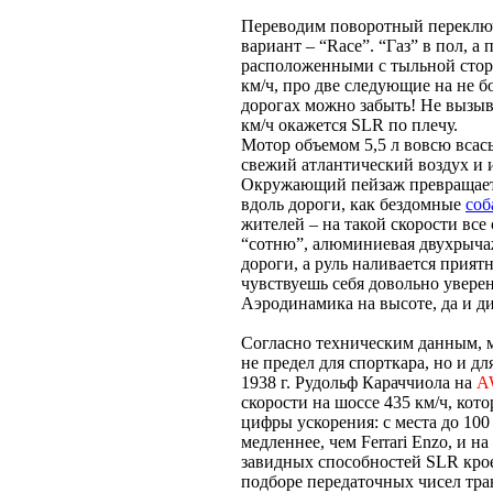
Переводим поворотный переключ
вариант – “Race”. “Газ” в пол, 
расположенными с тыльной стороны
км/ч, про две следующие на не
дорогах можно забыть! Не вызыв
км/ч окажется SLR по плечу.
Мотор объемом 5,5 л вовсю вса
свежий атлантический воздух и 
Окружающий пейзаж превращаетс
вдоль дороги, как бездомные
соб
жителей – на такой скорости все
“сотню”, алюминиевая двухрычаж
дороги, а руль наливается прият
чувствуешь себя довольно уверен
Аэродинамика на высоте, да и д
Согласно техническим данным, м
не предел для спорткара, но и дл
1938 г. Рудольф Караччиола на
A
скорости на шоссе 435 км/ч, кот
цифры ускорения: с места до 100 к
медленнее, чем Ferrari Enzo, и на
завидных способностей SLR кро
подборе передаточных чисел тра