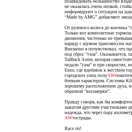
позавидовать большинство владе
не оказалась очень низкой, стой
информируют о ситуации на доро
“Мade by AMG” добавляют эмоц
От рулевого колеса до кончика “н
Только вот композитные тормоза
движения, частенько не превыша
наряду с шумом трансмиссии на
Внезапно я почувствовал, что п
под сброс “газа”. Оказывается,
Tailback Assist, которая самост
педали “газа” и при скоростях, 
Enzo, где вдобавок к жестким то
городских улиц полу
AW
томатич
боевым характером. Системы Kli
хорошему расположению духа, но
образной “восьмерки”.
Правду говоря, как бы комфортно
зажатом другими участниками дви
надежда, что через пару километ
AW
тострады.
Race on!