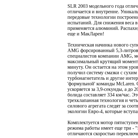
SLR 2003 модельного года отлич
отличается и внутренне. Уникал
передовые технологии построен
испытаний. Для снижения веса 
применяется алюминий. Распахну
еще и МакЛарен!
Техническая начинка нового супе
AMG форсированный 5,3-литровы
специалистов компании AMG, мо
максимальный крутящий момент в
минуту. Он остается на этом уро
получил систему смазки с сухим
турбонагнетатель и другие инте
'формульной' команды McLaren. С
ускоряется за 3,9-секунды, а до 
болида составляет 334 км/час. Эт
трехклапанная технология и чет
силового агрегата следят за соо
экологии Евро-4, которые вступа
Комплектуется мотор пятиступе
режима работы имеет еще три - "
отличаются скоростью переключе