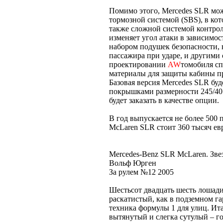
Помимо этого, Mercedes SLR мож
тормозной системой (SBS), в ко
также сложной системой контрол
изменяет угол атаки в зависимос
набором подушек безопасности, 
пассажира при ударе, и другими 
проектировании
AW
томобиля сп
материалы для защиты кабины п
Базовая версия Mercedes SLR бу
покрышками размерности 245/40 
будет заказать в качестве опции.
В год выпускается не более 500
McLaren SLR стоит 360 тысяч ев
Mercedes-Benz SLR McLaren. Зве
Вольф Юрген
За рулем №12 2005
Шестьсот двадцать шесть лошадин
раскатистый, как в подземном г
техника формулы 1 для улиц. Ита
вытянутый и слегка сутулый – г