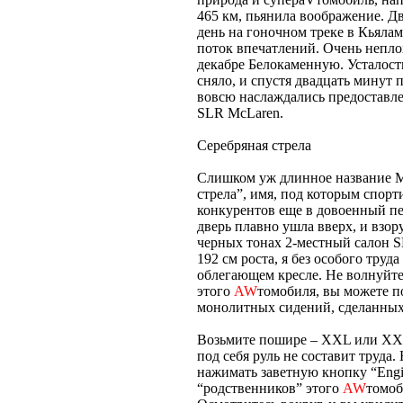
465 км, пьянила воображение. Д
день на гоночном треке в Кьяла
поток впечатлений. Очень непло
декабре Белокаменную. Усталость
сняло, и спустя двадцать минут
вовсю наслаждались предоставл
SLR McLaren.
Серебряная стрела
Слишком уж длинное название Me
стрела”, имя, под которым спорт
конкурентов еще в довоенный пе
дверь плавно ушла вверх, и взо
черных тонах 2-местный салон 
192 см роста, я без особого тру
облегающем кресле. Не волнуйтес
этого
AW
томобиля, вы можете п
монолитных сидений, сделанных,
Возьмите пошире – XXL или XXX
под себя руль не составит труда
нажимать заветную кнопку “Engi
“родственников” этого
AW
томоб