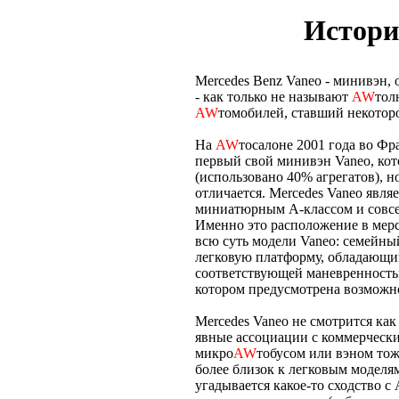
Истори
Mercedes Benz Vaneo - минивэн
- как только не называют
AW
тол
AW
томобилей, ставший некотор
На
AW
тосалоне 2001 года во Фр
первый свой минивэн Vaneo, кот
(использовано 40% агрегатов), н
отличается. Mercedes Vaneo явл
миниатюрным А-классом и совс
Именно это расположение в мерс
всю суть модели Vaneo: семейн
легковую платформу, обладающи
соответствующей маневренность
котором предусмотрена возможн
Mercedes Vaneo не смотрится ка
явные ассоциации с коммерчески
микро
AW
тобусом или вэном тоже
более близок к легковым моделя
угадывается какое-то сходство с