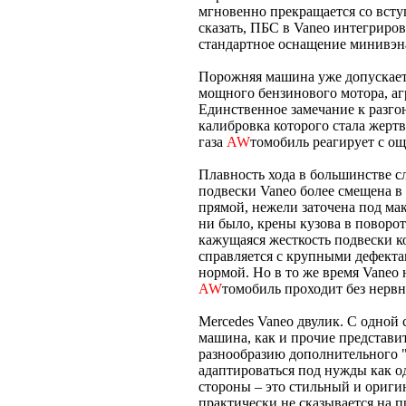
мгновенно прекращается со вступл
сказать, ПБС в Vaneo интегриров
стандартное оснащение минивэн
Порожняя машина уже допускает 
мощного бензинового мотора, аг
Единственное замечание к разго
калибровка которого стала жертв
газа
AW
томобиль реагирует с о
Плавность хода в большинстве с
подвески Vaneo более смещена в
прямой, нежели заточена под ма
ни было, крены кузова в поворо
кажущаяся жесткость подвески к
справляется с крупными дефекта
нормой. Но в то же время Vaneo
AW
томобиль проходит без нервн
Mercedes Vaneo двулик. С одной
машина, как и прочие представи
разнообразию дополнительного "
адаптироваться под нужды как од
стороны – это стильный и ориг
практически не сказывается на 