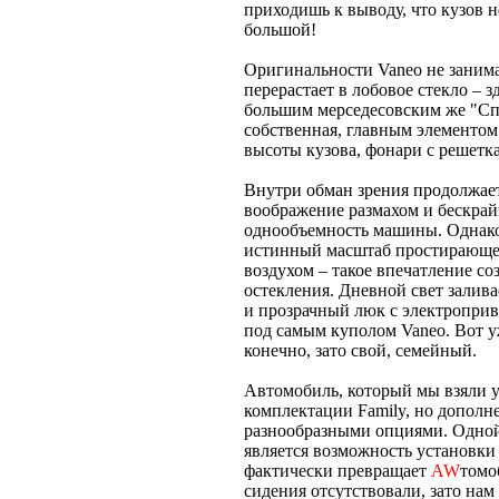
приходишь к выводу, что кузов 
большой!
Оригинальности Vaneo не занимат
перерастает в лобовое стекло – 
большим мерседесовским же "Сп
собственная, главным элементом 
высоты кузова, фонари с решетк
Внутри обман зрения продолжает
воображение размахом и бескрай
однообъемность машины. Однако 
истинный масштаб простирающег
воздухом – такое впечатление с
остекления. Дневной свет залив
и прозрачный люк с электроприв
под самым куполом Vaneo. Вот 
конечно, зато свой, семейный.
Автомобиль, который мы взяли у 
комплектации Family, но дополн
разнообразными опциями. Одной
является возможность установки
фактически превращает
AW
томо
сидения отсутствовали, зато нам