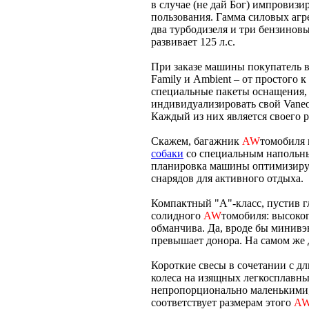
в случае (не дай Бог) импровизи
пользования. Гамма силовых агр
два турбодизеля и три бензинов
развивает 125 л.с.
При заказе машины покупатель в
Family и Ambient – от простого 
специальные пакеты оснащения,
индивидуализировать свой Vaneo. 
Каждый из них является своего 
Скажем, багажник
AW
томобиля 
собаки
со специальным напольны
планировка машины оптимизируе
снарядов для активного отдыха.
Компактный "А"-класс, пустив гл
солидного
AW
томобиля: высоког
обманчива. Да, вроде бы минивэ
превышает донора. На самом же д
Короткие свесы в сочетании с дл
колеса на изящных легкосплавны
непропорционально маленькими,
соответствует размерам этого
A