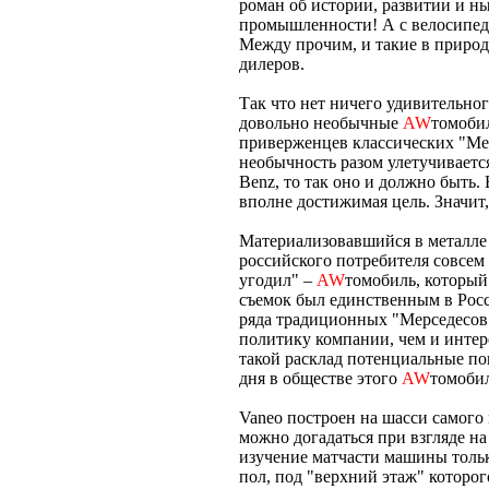
роман об истории, развитии и 
промышленности! А с велосипед
Между прочим, и такие в природ
дилеров.
Так что нет ничего удивительног
довольно необычные
AW
томоби
приверженцев классических "Мер
необычность разом улетучивается
Benz, то так оно и должно быть. 
вполне достижимая цель. Значит,
Материализовавшийся в металле ч
российского потребителя совсем 
угодил" –
AW
томобиль, который
съемок был единственным в Росс
ряда традиционных "Мерседесов"
политику компании, чем и интер
такой расклад потенциальные по
дня в обществе этого
AW
томобил
Vaneo построен на шасси самого 
можно догадаться при взгляде н
изучение матчасти машины тольк
пол, под "верхний этаж" которог