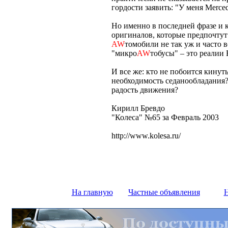
гордости заявить: "У меня Merced
Но именно в последней фразе и 
оригиналов, которые предпочту
AW
томобили не так уж и часто 
"микро
AW
тобусы" – это реалии 
И все же: кто не побоится кинут
необходимость седанообладания? 
радость движения?
Кирилл Бревдо
"Колеса" №65 за Февраль 2003
http://www.kolesa.ru/
На главную
Частные объявления
Н