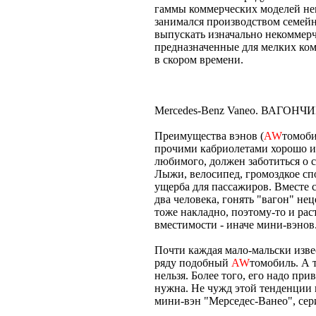
гаммы коммерческих моделей н
занимался производством семей
выпускать изначально некоммерч
предназначенные для мелких ком
в скором времени.
Mercedes-Benz Vaneo. ВАГОН
Преимущества вэнов (
AW
томоби
прочими кабриолетами хорошо из
любимого, должен заботиться о с
Лыжи, велосипед, громоздкое сп
ущерба для пассажиров. Вместе с
два человека, гонять "вагон" не
тоже накладно, поэтому-то и ра
вместимости - иначе мини-вэнов
Почти каждая мало-мальски изве
ряду подобный
AW
томобиль. А т
нельзя. Более того, его надо пр
нужна. Не чужд этой тенденции 
мини-вэн "Мерседес-Ванео", сер