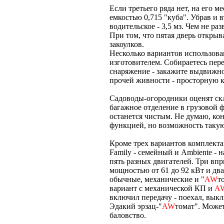
Если третьего ряда нет, на его м
емкостью 0,715 "куба". Убрав и в
водительское - 3,5 мз. Чем не ра
При том, что пятая дверь открыв
закоулков.
Несколько вариантов использова
изготовителем. Собираетесь пер
снаряжение - закажите выдвижной
прочей живности - просторную 
Садоводы-огородники оценят ск
багажное отделение в грузовой ф
останется чистым. Не думаю, кон
функцией, но возможность такую
Кроме трех вариантов комплектац
Family - семейный и Ambiente -
пять разных двигателей. Три вп
мощностью от 61 до 92 кВт и два 
обычные, механические и "
AW
т
вариант с механической КП и
A
включил передачу - поехал, вык
Эдакий эрзац-"
AW
томат". Может
баловство.