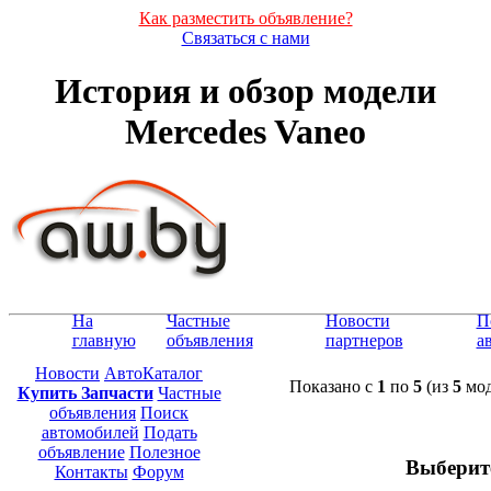
Как разместить объявление?
Связаться с нами
История и обзор модели
Mercedes Vaneo
На
Частные
Новости
П
главную
объявления
партнеров
а
Новости
АвтоКаталог
Показано с
1
по
5
(из
5
мод
Купить Запчасти
Частные
объявления
Поиск
автомобилей
Подать
объявление
Полезное
Выберит
Контакты
Форум