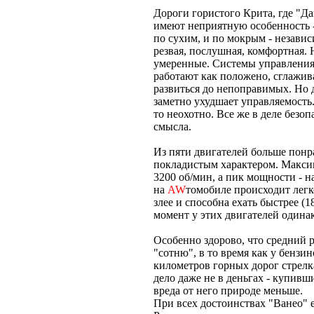
Дороги гористого Крита, где "Д
имеют неприятную особенность -
по сухим, и по мокрым - независ
резвая, послушная, комфортная. 
умеренные. Системы управления
работают как положено, сглажив
развиться до непоправимых. Но 
заметно ухудшает управляемость.
то неохотно. Все же в деле безо
смысла.
Из пяти двигателей больше понр
покладистым характером. Максим
3200 об/мин, а пик мощности - н
на
AW
томобиле происходит легко
злее и способна ехать быстрее (1
момент у этих двигателей одинак
Особенно здорово, что средний 
"сотню", в то время как у бензин
километров горных дорог стрелка
дело даже не в деньгах - купивш
вреда от него природе меньше.
При всех достоинствах "Ванео" е