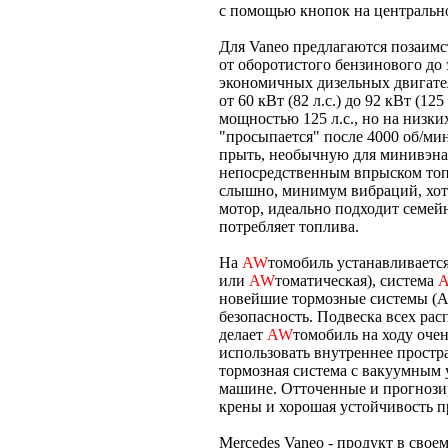
с помощью кнопок на центральн
Для Vaneo предлагаются позаимс
от оборотистого бензинового до
экономичных дизельных двигател
от 60 кВт (82 л.с.) до 92 кВт (1
мощностью 125 л.с., но на низки
"просыпается" после 4000 об/мин
прыть, необычную для минивэна.
непосредственным впрыском топл
слышно, минимум вибраций, хотя
мотор, идеально подходит семей
потребляет топлива.
На
AW
томобиль устанавливается
или
AW
томатическая), система
новейшие тормозные системы (
безопасность. Подвеска всех рас
делает
AW
томобиль на ходу оче
использовать внутреннее простр
тормозная система с вакуумным
машине. Отточенные и прогнози
крены и хорошая устойчивость п
Mercеdes Vaneo - продукт в сво