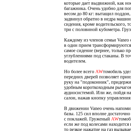
которые дает выдвижной, как но
багажника. Очень удобно для п
весом до 80 кг: вытащил поддон, 
задвинул обратно в недра машины
сидения, кроме водительского, 
три с половиной кубометра. Гру
Каждому из членов семьи Vaneo 
в один прием трансформируются в
самое сидение (вернее, только п
углублениями под стаканы. В точ
водителем.
Но более всего
AW
томобиль уде
передних дверей позволяет прин
руку на "подоконник", придержи
удобным короткоходным рычагом
аудиосистемой. Или же, пойдя н
салон, нажав кнопку управления
В движении Vaneo очень напомин
базы. 125 сил вполне достаточн
с поклажей. Груженый
AW
томоб
если же под колесами находится 
то резкое нажатие на газ вызыва