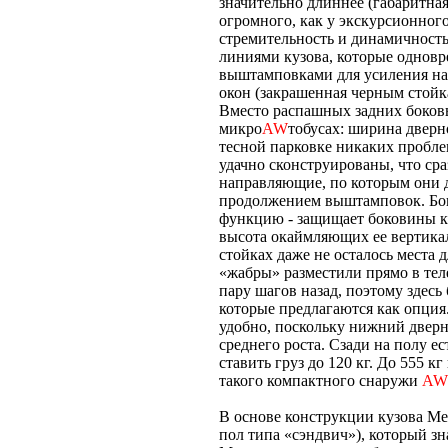
значительно длиннее (габаритная
огромного, как у экскурсионног
стремительность и динамичност
линиями кузова, которые одновр
выштамповками для усиления на
окон (закрашенная черным стойк
Вместо распашных задних боковы
микро
AW
тобусах: ширина дверн
тесной парковке никаких пробле
удачно сконструированы, что сра
направляющие, по которым они д
продолжением выштамповок. Бок
функцию - защищает боковины куз
высота окаймляющих ее вертикал
стойках даже не осталось места
«жабры» разместили прямо в тел
пару шагов назад, поэтому здес
которые предлагаются как опция
удобно, поскольку нижний двер
среднего роста. Сзади на полу 
ставить груз до 120 кг. До 555 
такого компактного снаружи
AW
В основе конструкции кузова Ме
пол типа «сэндвич»), который з