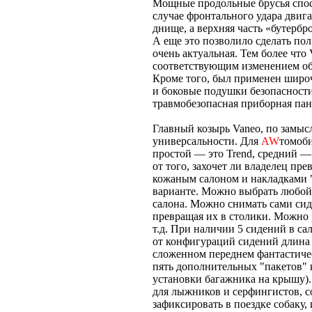
Мощные продольные брусья спос
случае фронтального удара двига
днище, а верхняя часть «бутербр
А еще это позволило сделать по
очень актуальная. Тем более чт
соответствующим изменением объ
Кроме того, был применен широ
и боковые подушки безопасности
травмобезопасная приборная пан
Главный козырь Vaneo, по замыс
универсальности. Для
AW
томоби
простой — это Trend, средний —
от того, захочет ли владелец пр
кожаным салоном и накладками "
варианте. Можно выбрать любой 
салона. Можно снимать сами сид
превращая их в столики. Можно 
т.д. При наличии 5 сидений в са
от конфигураций сидений длина г
сложенном переднем фантастичес
пять дополнительных "пакетов" 
установки багажника на крышу). 
для лыжников и серфингистов, с
зафиксировать в поездке собаку, 