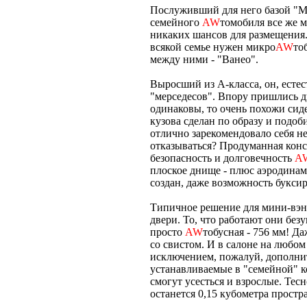
Послуживший для него базой "Ме
семейного
AW
томобиля все же м
никаких шансов для размещения.
всякой семье нужен микро
AW
то
между ними - "Ванео".
Выросший из А-класса, он, естес
"мерседесов". Впору пришлись д
одинаковы, то очень похожи сиде
кузова сделан по образу и подо
отлично зарекомендовало себя не
отказываться? Продуманная кон
безопасность и долговечность
A
плоское днище - плюс аэродинами
создан, даже возможность буксир
Типичное решение для мини-вэно
двери. То, что работают они бе
просто
AW
тобусная - 756 мм! Д
со свистом. И в салоне на любом
исключением, пожалуй, дополните
устанавливаемые в "семейной" к
смогут усесться и взрослые. Тес
останется 0,15 кубометра простр