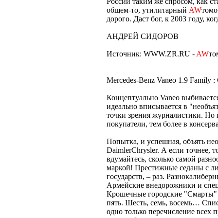
России таким же спросом, как ста
общем-то, утилитарный
AW
томо
дорого. Даст бог, к 2003 году, ко
АНДРЕЙ СИДОРОВ
Источник: WWW.ZR.RU -
AW
то
Mercedes-Benz Vaneo 1.9 Family 
Концептуально Vaneo выбивается
идеально вписывается в "необъя
точки зрения журналистики. Но 
покупатели, тем более в консер
Попытка, и успешная, объять не
DaimlerChrysler. А если точнее, 
вдумайтесь, сколько самой разн
маркой! Престижные седаны с л
государств, – раз. Разнокалибер
Армейские внедорожники и спец
Крошечные городские "Смарты"
пять. Шесть, семь, восемь… Спис
одно только перечисление всех п