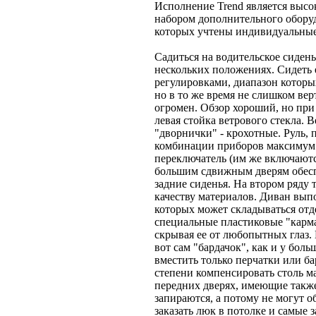
Исполнение Trend является высо
набором дополнительного оборуд
которых учтены индивидуальные
Садиться на водительское сидень
нескольких положениях. Сидеть 
регулировками, диапазон которых
но в то же время не слишком вер
огромен. Обзор хороший, но пр
левая стойка ветрового стекла. В
"дворнички" - крохотные. Руль, 
комбинации приборов максимум
переключатель (им же включаютс
большим сдвижным дверям обесп
задние сиденья. На втором ряду 
качеству материалов. Диван выпо
которых может складываться от
специальные пластиковые "карм
скрывая ее от любопытных глаз. 
вот сам "бардачок", как и у бо
вместить только перчатки или ба
степени компенсировать столь м
передних дверях, имеющие также
запираются, а потому не могут 
заказать люк в потолке и самые 