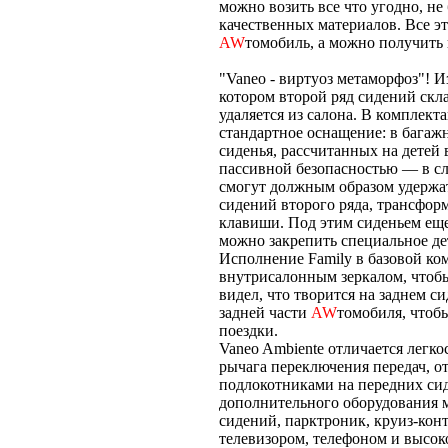
можно возить все что угодно, не
качественных материалов. Все э
AW
томобиль, а можно получить
"Vaneo - виртуоз метаморфоз"!
котором второй ряд сидений скла
удаляется из салона. В комплект
стандартное оснащение: в багаж
сиденья, рассчитанных на детей в
пассивной безопасностью — в сл
смогут должным образом удержат
сидений второго ряда, трансформ
клавиши. Под этим сиденьем еще
можно закрепить специальное детс
Исполнение Family в базовой к
внутрисалонным зеркалом, чтобы
видел, что творится на заднем с
задней части
AW
томобиля, чтобы
поездки.
Vaneo Ambiente отличается легк
рычага переключения передач, о
подлокотниками на передних си
дополнительного оборудования м
сидений, парктроник, круиз-кон
телевизором, телефоном и высо