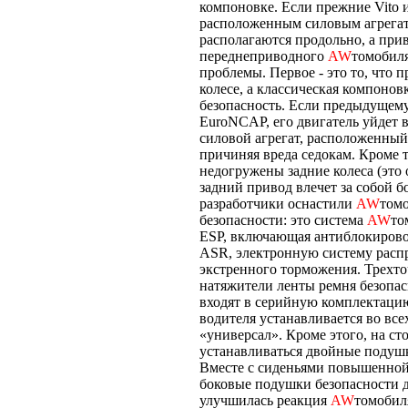
компоновке. Если прежние Vito 
расположенным силовым агрегато
располагаются продольно, а прив
переднеприводного
AW
томобиля
проблемы. Первое - это то, что
колесе, а классическая компонов
безопасность. Если предыдущему
EuroNCAP, его двигатель уйдет 
силовой агрегат, расположенный 
причиняя вреда седокам. Кроме 
недогружены задние колеса (это 
задний привод влечет за собой б
разработчики оснастили
AW
том
безопасности: это система
AW
то
ESP, включающая антиблокиров
ASR, электронную систему расп
экстренного торможения. Трехто
натяжители ленты ремня безопас
входят в серийную комплектаци
водителя устанавливается во все
«универсал». Кроме этого, на с
устанавливаться двойные подуш
Вместе с сиденьями повышенной
боковые подушки безопасности 
улучшилась реакция
AW
томобил