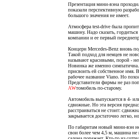
Презентация мини-вэна проходила
показали перспективную разработ
большого значения не имеет.
Атмосфера test-drive была пропи
машину. Надо сказать, гордитьс
компании и ее первый передне
Концерн Mercedes-Benz вновь п
Такой подход для немцев не нов
называют красивыми, порой - не
Новинка же именно симпатична. 
присвоить ей собственное имя. В
рабочее название Viano. Но похо
Представители фирмы не раз поп
AW
томобиль по-старому.
Автомобиль выпускается в 4- ил
сдвижные. Но эта версия предназ
расстраиваться не стоит: сдвижн
закрывается достаточно легко, н
По габаритам новый мини-вэн не
свои более чем 4,5 м, машина не
салона поражает. Кто-то из сотр