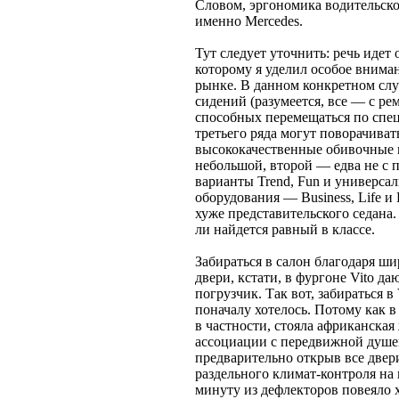
Словом, эргономика водительског
именно Mercedes.
Тут следует уточнить: речь идет
которому я уделил особое внима
рынке. В данном конкретном слу
сидений (разумеется, все — с р
способных перемещаться по спец
третьего ряда могут поворачиват
высококачественные обивочные 
небольшой, второй — едва не с
варианты Trend, Fun и универса
оборудования — Business, Life и
хуже представительского седана.
ли найдется равный в классе.
Забираться в салон благодаря ш
двери, кстати, в фургоне Vito д
погрузчик. Так вот, забираться в
поначалу хотелось. Потому как в
в частности, стояла африканская
ассоциации с передвижной душег
предварительно открыв все двер
раздельного климат-контроля на
минуту из дефлекторов повеяло 