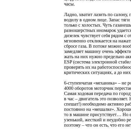
часы.
Ладно, хватит лазить по салону, 
водилу в одном лице. Запас тяги
только с холостых. Чуть газанеш
разношерстных иномарок удается
дизелек чувствует себя рядом с 
мгновенно откликается на нажати
сбросе газа. В потоке можно воо
замедляет машину очень эффектив
жать на них нужно предельно акк
ESP (система электронной стаби
проверять их на работоспособнос
критических ситуациях, а до них 
6-ступенчатая «механика» – не р
4000 оборотов моторчик переста
Самая ходовая передача по город
в час – двигатель это позволяет
спешат!) необходимо активно раб
постоянно на «мешалке». Хорошо
то в машине присутствует… Но е
узенький, жесткий и неудобно ре
поэтому – что он есть, что его н