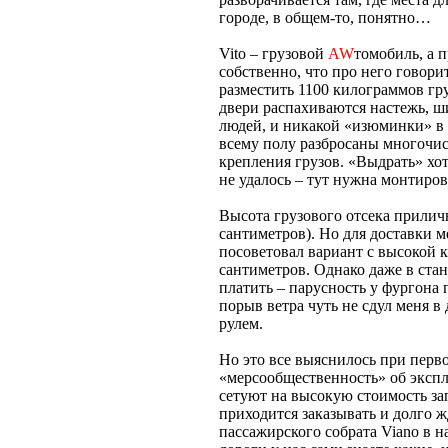
городе, в общем-то, понятно…
Vito – грузовой
AW
томобиль, а п
собственно, что про него говори
разместить 1100 килограммов гру
двери распахиваются настежь, ши
людей, и никакой «изюминки» в 
всему полу разбросаны многочис
крепления грузов. «Выдрать» хо
не удалось – тут нужна монтиров
Высота грузового отсека приличн
сантиметров). Но для доставки 
посоветовал вариант с высокой к
сантиметров. Однако даже в ста
платить – парусность у фургона
порыв ветра чуть не сдул меня в
рулем.
Но это все выяснилось при перво
«мерсообщественность» об экспл
сетуют на высокую стоимость зап
приходится заказывать и долго жд
пассажирского собрата Viano в н