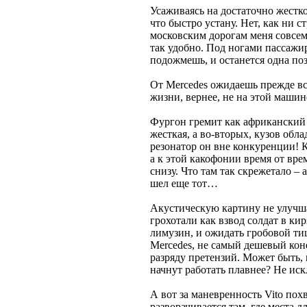
Усаживаясь на достаточно жестко
что быстро устану. Нет, как ни 
московским дорогам меня совсем 
так удобно. Под ногами пассажи
подожмешь, и останется одна по
От Mercedes ожидаешь прежде все
жизни, вернее, не на этой машин
Фургон гремит как африканский 
жесткая, а во-вторых, кузов об
резонатор он вне конкуренции! 
а к этой какофонии время от вр
снизу. Что там так скрежетало –
шел еще тот…
Акустическую картину не улучш
грохотали как взвод солдат в кир
лимузин, и ожидать гробовой тиш
Mercedes, не самый дешевый кон
разряду претензий. Может быть,
начнут работать плавнее? Не иск
А вот за маневренность Vito по
разворачивается там, где места д