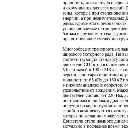
прочность, жесткость, усоверше
и скручивания для всех версий.
зоны, которые при столкновени
энергии, а при незначительных
рамы. Кроме этого безопасность
устанавливаемые петли для креп
багажа в грузовом отсеке фургон
препятствующие смещению груза,
Многообразие транспортных зада
широкого моторного ряда. На вы
соответствующих стандарту Eur
двигатели CDI второго поколения
V6 с отдачей в 190 и 218 л.с. с 
версии свои характеристики кру
мощности от 65 кВт до 160 кВт 
в нижнем диапазоне оборотов, б
удовольствие от вождения. Мак
двигателей составляет 220 Нм, 2
постоянным в широком диапазоне
получил 6-скоростную механиче
серийно комплектуются пятисту
которая по желанию может устан
Двигатели стали намного динами
актуально в последнее время, э