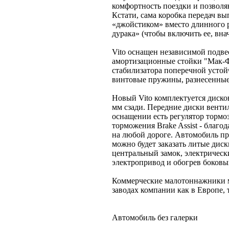
комфортность поездки и позвол
Кстати, сама коробка передач в
«джойстиком» вместо длинного р
дурака» (чтобы включить ее, вна
Vito оснащен независимой подве
амортизационные стойки "Мак-Ф
стабилизатора поперечной устой
винтовые пружины, разнесенные
Новый Vito комплектуется диско
мм сзади. Передние диски венти
оснащении есть регулятор тормо
торможения Brake Assist - благо
на любой дороге. Автомобиль пр
можно будет заказать литые дис
центральный замок, электрическ
электропривод и обогрев боковы
Коммерческие малотоннажники м
заводах компании как в Европе, т
Автомобиль без галерки