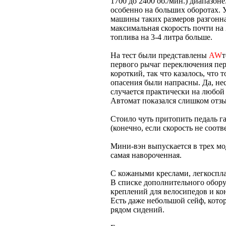
1700 до 2400 об./мин.) диапазоне
особенно на больших оборотах. 
машины таких размеров разгонная
максимальная скорость почти на 
топлива на 3-4 литра больше.
На тест были представлены
AW
т
первого рычаг переключения пер
короткий, так что казалось, что 
опасения были напрасны. Да, неск
случается практически на любой
Автомат показался слишком отз
Стоило чуть притопить педаль г
(конечно, если скорость не соотв
Мини-вэн выпускается в трех мод
самая навороченная.
С кожаными креслами, легкоспла
В списке дополнительного обору
креплений для велосипедов и ко
Есть даже небольшой сейф, кото
рядом сидений.