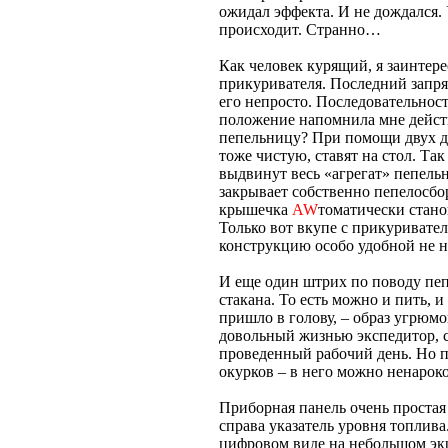
ожидал эффекта. И не дождался.
происходит. Странно…
Как человек курящий, я заинтер
прикуривателя. Последний запря
его непросто. Последовательнос
положение напомнила мне действ
пепельницу? При помощи двух д
тоже чистую, ставят на стол. Так 
выдвинут весь «агрегат» пепель
закрывает собственно пепелосбор
крышечка
AW
томатически станов
Только вот вкупе с прикуривател
конструкцию особо удобной не н
И еще один штрих по поводу пеп
стакана. То есть можно и пить, и
пришло в голову, – образ угрюмо
довольный жизнью экспедитор, 
проведенный рабочий день. Но п
окурков – в него можно ненароко
Приборная панель очень простая 
справа указатель уровня топлива
цифровом виде на небольшом экр