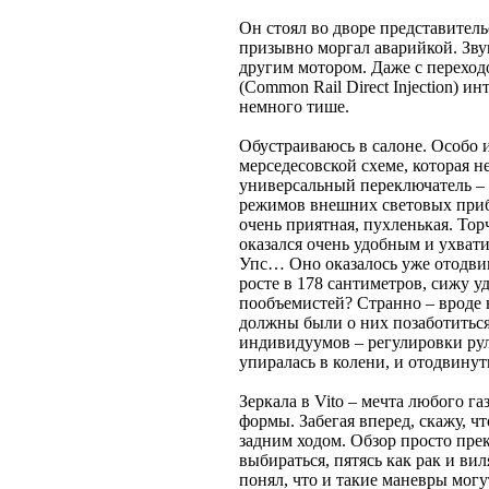
Он стоял во дворе представитель
призывно моргал аварийкой. Зву
другим мотором. Даже с переход
(Common Rail Direct Injection) 
немного тише.
Обустраиваюсь в салоне. Особо 
мерседесовской схеме, которая н
универсальный переключатель – д
режимов внешних световых прибо
очень приятная, пухленькая. То
оказался очень удобным и ухват
Упс… Оно оказалось уже отодвин
росте в 178 сантиметров, сижу у
пообъемистей? Странно – вроде 
должны были о них позаботиться
индивидуумов – регулировки рул
упиралась в колени, и отодвинут
Зеркала в Vito – мечта любого г
формы. Забегая вперед, скажу, чт
задним ходом. Обзор просто пре
выбираться, пятясь как рак и в
понял, что и такие маневры могу