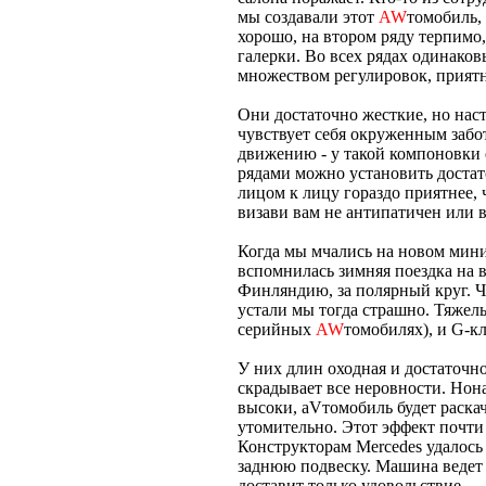
мы создавали этот
AW
томобиль,
хорошо, на втором ряду терпимо,
галерки. Во всех рядах одинако
множеством регулировок, прият
Они достаточно жесткие, но нас
чувствует себя окруженным забо
движению - у такой компоновки 
рядами можно установить достат
лицом к лицу гораздо приятнее, 
визави вам не антипатичен или в
Когда мы мчались на новом мин
вспомнилась зимняя поездка на 
Финляндию, за полярный круг. Ч
устали мы тогда страшно. Тяжел
серийных
AW
томобилях), и G-к
У них длин оходная и достаточно
скрадывает все неровности. Нон
высоки, аVтомобиль будет раскач
утомительно. Этот эффект почти 
Конструкторам Mercedes удалось
заднюю подвеску. Машина ведет с
доставит только удовольствие.