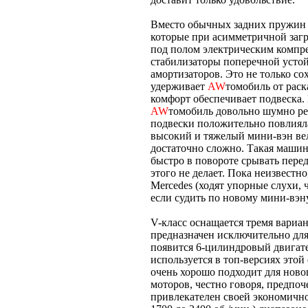
Вместо обычных задних пружин н
которые при асимметричной заг
под полом электрическим компре
стабилизаторы поперечной усто
амортизаторов. Это не только со
удерживает
AW
томобиль от раск
комфорт обеспечивает подвеска. 
AW
томобиль довольно шумно ре
подвески положительно повлияла
высокий и тяжелый мини-вэн вел
достаточно сложно. Такая маши
быстро в повороте срывать перед
этого не делает. Пока неизвестн
Mercedes (ходят упорные слухи, 
если судить по новому мини-вэн
V-класс оснащается тремя вариан
предназначен исключительно для 
появится 6-цилиндровый двигате
используется в топ-версиях этой
очень хорошо подходит для ново
моторов, честно говоря, предпоч
привлекателен своей экономичн