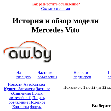
Как разместить объявление?
Связаться с нами
История и обзор модели
Mercedes Vito
На
Частные
Новости
П
главную
объявления
партнеров
а
Новости
АвтоКаталог
Показано с
1
по
32
(из
32
мо
Купить Запчасти
Частные
объявления
Поиск
автомобилей
Подать
объявление
Полезное
Выберит
Контакты
Форум