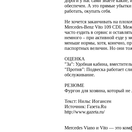
дороги у нас сами знаете какие, 
обеспечен. А это прямые убытки
работать, окупать себя.
Не хочется заканчивать на плох
Mercedes-Benz Vito 109 CDI. Меж
часто ездить в сервис и оставлят
немного – при активной езде у м
меньше нормы, хотя, конечно, пр
паспортных величин. Но они то
ОЦЕНКА
"За": Удобная кабина, вместите
"Против": Подвеска работает сл
обслуживание.
РЕЗЮМЕ
Фургон для хозяина, который не
Текст: Нильс Иогансен
Источник: Газета.Ru
http://www.gazeta.ru/
Mercedes Viano и Vito — это ком