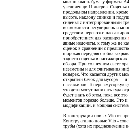
можно класть бумагу формата А4
увеличен до 11 литров. Сиденья 
продольном направлении, кроме 
высоте, наклону спинки и подуш
сиденья с интегрированными тр
возможности регулировок и мног
средством перевозки пассажиров,
приобретением для расширения
явные недочеты, к тому же не к
оценок в сравнении с предшеств
широкая передняя стойка закрыв
заднего сиденья в пассажирских
обзора. При солнечном свете о
незаметны и для считывания ин
козырек. Что касается других мо
открытый бачок для мусора — и 
пассажиров. Теперь «мусорку» сд
что дети могут напихать туда ог
будет знать об этом, пока все эт
моментов гораздо больше. Это и
модификаций, и мощная система 
В конструкции новых Vito от пр
Конструктивно новые Vito - сов
трубы (хотя их предназначение не