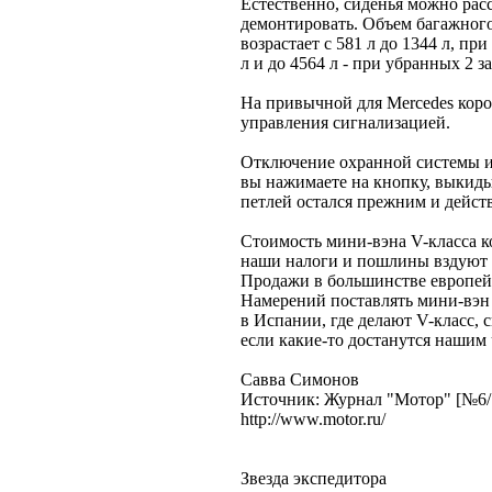
Естественно, сиденья можно рас
демонтировать. Объем багажног
возрастает с 581 л до 1344 л, п
л и до 4564 л - при убранных 2 з
На привычной для Mercedes кор
управления сигнализацией.
Отключение охранной системы и 
вы нажимаете на кнопку, выки
петлей остался прежним и дейст
Стоимость мини-вэна V-класса ко
наши налоги и пошлины вздуют 
Продажи в большинстве европейс
Намерений поставлять мини-вэн 
в Испании, где делают V-класс, 
если какие-то достанутся нашим 
Савва Симонов
Источник: Журнал "Мотор" [№6/
http://www.motor.ru/
Звезда экспедитора