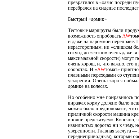
превратился в «оазис посреди пу
перебрался на сиденье последне
Быстрый «домик»
Тестовые маршруты были продум
возможность опробовать
AW
том
и даже на паромной переправе. П
нерасторопным, ни «слишком бо
секунд до «сотни» очень даже вп
максимальной скорости) могут п
очень хорош, и, что важно, его 
оборотах. И «
AW
томат» приятно
плавными переходами со ступен
ускорении. Очень скоро я пойма
домике на колесах.
Но особенно мне понравилось по
виражах корму должно было нещ
можно было предположить, что п
приличной скорости машина крепк
вполне предсказуемо. Конечно, э
извилистых дорогах ни к чему, 
уверенности. Главная заслуга — 
переднеприводным), который обе