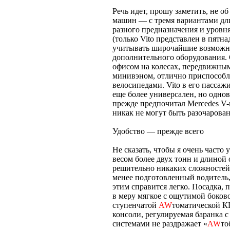
Речь идет, прошу заметить, не о
машин — с тремя вариантами дли
разного предназначения и уровн
(только Vito представлен в пятн
учитывать широчайшие возможно
дополнительного оборудования. 
офисом на колесах, передвижны
минивэном, отлично приспособл
велосипедами. Vito в его пассаж
еще более универсален, но однов
прежде предпочитал Mercedes V-
никак не могут быть разочарова
Удобство — прежде всего
Не сказать, чтобы я очень част
весом более двух тонн и длиной 
решительно никаких сложностей 
менее подготовленный водитель,
этим справится легко. Посадка, 
в меру мягкое с ощутимой боков
ступенчатой
AW
томатической К
консоли, регулируемая баранка 
системами не раздражает «
AW
то