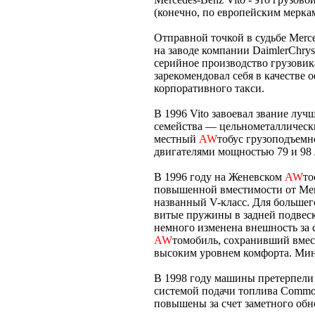
(конечно, по европейским мерка
Отправной точкой в судьбе Merce
на заводе компании DaimlerChrys
серийное производство грузовика
зарекомендовал себя в качестве 
корпоративного такси.
В 1996 Vito завоевал звание лу
семейства — цельнометаллически
местный
AW
тобус грузоподъемн
двигателями мощностью 79 и 98 
В 1996 году на Женевском
AW
то
повышенной вместимости от Merc
названный V-класс. Для больше
витые пружины в задней подвеск
немного изменена внешность за с
AW
томобиль, сохранивший вмест
высоким уровнем комфорта. Мини
В 1998 году машины претерпели
системой подачи топлива Common
повышены за счет заметного обн