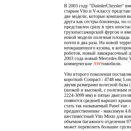
В 2003 году "DaimlerChrysler" 
старым Vito и V-классу представ
две модели, которые компания в
друга как сестры-близнецы, но с
представлен сразу в трех ипоста
грузопассажирский фургон и вм
новой модели полезная площадь 
почти в два раза. На новой тер
неокрашенного кузова, в котор
роботов, новый лакокрасочный ц
2003 года новый Mercedes-Benz 
коммерческие
AW
томобили.
Vito второго поколения поставля
короткий Compact - 4748 мм; Lon
двумя размерами колесной базы 
(низкой и высокой, с полезным о
2224-3099 мм) и пятью двигателя
появится средний вариант крыш
стать так называемый Panel van 
предшественнике - максимум 4.8
шестиместный Vito Mixto для ко
объемом багажного отделения 97
может перевозить большие грузо