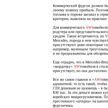
Коммерческий фургон должен бы
своему хозяину прибыль. Поэтом
топлива и пореже заезжал в серв
критерии, выясняла на практике 
Для коммерческого
AW
томобиля 
родстера или представительског
уродом. Такие встречаются, но Vi
Mercedes, порода в нем чувствуе
присутствуют даже некоторые с
например, маленькие треугольн
и не предназначены для обозрева
Еще отрадно, что в Mercedes-Be
«мордочку»
AW
томобиля в стиле
присутствует, но она достаточно
Все же самое главное в «
AW
томо
адекватной, то есть такой, чтоб
CDI дешевым не назовешь – в баз
$30 тыс. За эти деньги можно к
корейских микрогрузовичков. По
престижного «штерна» на капоте
фургончика.