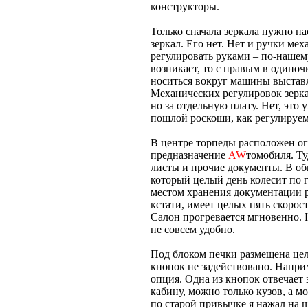
конструкторы.
Только сначала зеркала нужно н
зеркал. Его нет. Нет и ручки ме
регулировать руками – по-нашем
возникает, то с правым в одиноч
носиться вокруг машины выставл
Механических регулировок зерка
но за отдельную плату. Нет, это
пошлой роскоши, как регулируемы
В центре торпеды расположен о
предназначение
AW
томобиля. Т
листы и прочие документы. В об
который целый день колесит по 
местом хранения документации р
кстати, имеет целых пять скорос
Салон прогревается мгновенно. Н
не совсем удобно.
Под блоком печки размещена цел
кнопок не задействовано. Напри
опция. Одна из кнопок отвечает 
кабину, можно только кузов, а мо
по старой привычке я нажал на 