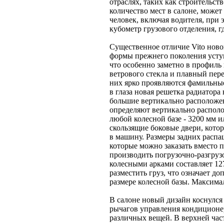
отраслях, таких как строительст
количество мест в салоне, может
человек, включая водителя, при
кубометр грузового отделения, 
Существенное отличие Vito ново
формы прежнего поколения усту
что особенно заметно в профиль 
ветрового стекла и плавный пере
них ярко проявляются фамильны
в глаза новая решетка радиатора
большие вертикально расположе
определяют вертикально распол
любой колесной базе - 3200 мм и
скользящие боковые двери, кото
в машину. Размеры задних распа
которые можно заказать вместо 
производить погрузочно-разгруз
колесными арками составляет 1
разместить груз, что означает 
размере колесной базы. Максимал
В салоне новый дизайн коснулся
рычагов управления кондиционе
различных вещей. В верхней час