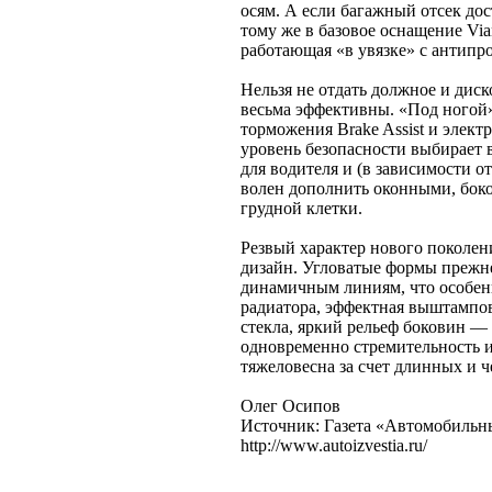
осям. А если багажный отсек до
тому же в базовое оснащение Vi
работающая «в увязке» с антип
Нельзя не отдать должное и ди
весьма эффективны. «Под ногой»
торможения Brake Assist и элек
уровень безопасности выбирает
для водителя и (в зависимости о
волен дополнить оконными, бо
грудной клетки.
Резвый характер нового поколен
дизайн. Угловатые формы прежн
динамичным линиям, что особенн
радиатора, эффектная выштампов
стекла, яркий рельеф боковин —
одновременно стремительность и 
тяжеловесна за счет длинных и 
Олег Осипов
Источник: Газета «Автомобильны
http://www.autoizvestia.ru/