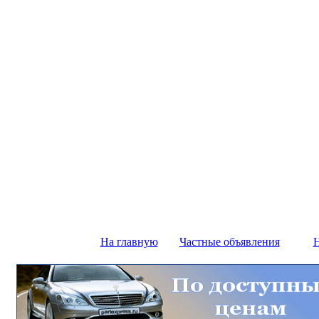
На главную
Частные объявления
Н