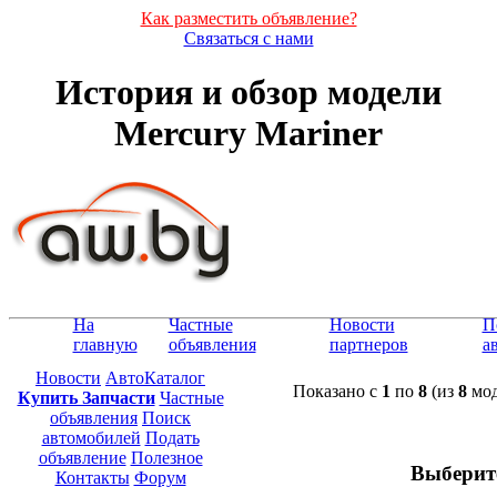
Как разместить объявление?
Связаться с нами
История и обзор модели
Mercury Mariner
На
Частные
Новости
П
главную
объявления
партнеров
а
Новости
АвтоКаталог
Показано с
1
по
8
(из
8
мод
Купить Запчасти
Частные
объявления
Поиск
автомобилей
Подать
объявление
Полезное
Выберит
Контакты
Форум