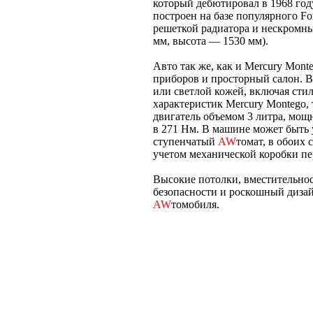
который дебютировал в 1968 год
построен на базе популярного F
решеткой радиатора и нескромн
мм, высота — 1530 мм).
Авто так же, как и Mercury Mon
приборов и просторный салон. В
или светлой кожей, включая сти
характеристик Mercury Montego,
двигатель объемом 3 литра, мо
в 271 Нм. В машине может быть 
ступенчатый
AW
томат, в обоих 
учетом механической коробки пер
Высокие потолки, вместительнос
безопасности и роскошный дизай
AW
томобиля.