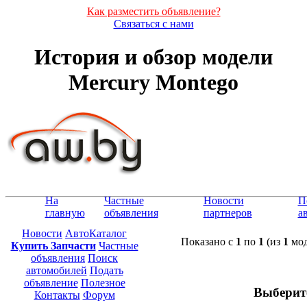
Как разместить объявление?
Связаться с нами
История и обзор модели
Mercury Montego
На
Частные
Новости
П
главную
объявления
партнеров
а
Новости
АвтоКаталог
Показано с
1
по
1
(из
1
мод
Купить Запчасти
Частные
объявления
Поиск
автомобилей
Подать
объявление
Полезное
Выберит
Контакты
Форум