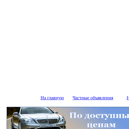
На главную
Частные объявления
Н