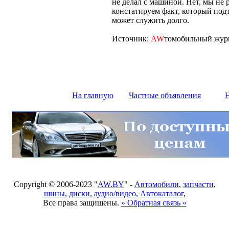
не делал с машиной. Нет, мы не 
констатируем факт, который под
может служить долго.
Источник:
AW
томобильный журн
На главную
Частные объявления
Н
Copyright © 2006-2023 "
AW.BY
" -
Автомобили
,
запчасти
,
шины
,
диски
,
аудио/видео
,
Автокаталог
,
Все права защищены.
» Обратная связь «