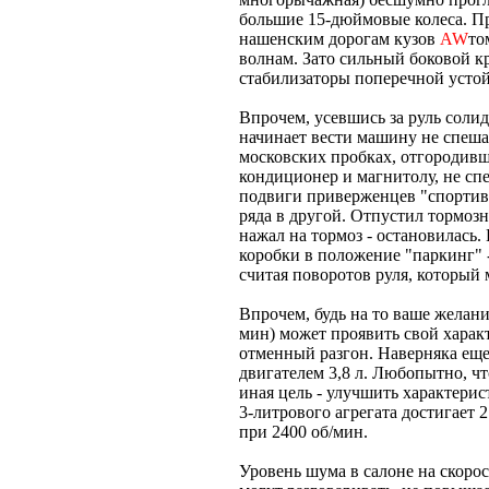
большие 15-дюймовые колеса. Пра
нашенским дорогам кузов
AW
то
волнам. Зато сильный боковой к
стабилизаторы поперечной усто
Впрочем, усевшись за руль солид
начинает вести машину не спеша
московских пробках, отгородивш
кондиционер и магнитолу, не сп
подвиги приверженцев "спортив
ряда в другой. Отпустил тормозн
нажал на тормоз - остановилась.
коробки в положение "паркинг" -
считая поворотов руля, который 
Впрочем, будь на то ваше желани
мин) может проявить свой характ
отменный разгон. Наверняка ещ
двигателем 3,8 л. Любопытно, чт
иная цель - улучшить характери
3-литрового агрегата достигает 2
при 2400 об/мин.
Уровень шума в салоне на скорос