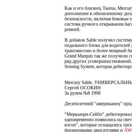
Как и его близнец Taurus, Merc
дополнение к обновленному диза
безопасности, включая боковые
система ручного открывания ба
ремней.
В добавок Sable получил систем
педального блока для водителей
трансмиссию и более мощный баз
Grand Marquis так же получили 
ряд других усовершенствований. 
Sensing System, которая дебютиро
Mercury Sable. УНИВЕРСАЛЬ
Сергей ОСОКИН
За рулем №8 1998
Десятилетний "американец" прод
"Меркьюри-Сейбл" дебютировал 
одновременно появились на свет
вэгон", которые оснащались т
бензиновыми двигателями и
AW