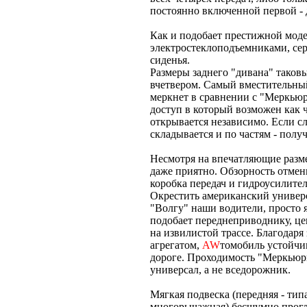
постоянно включенной первой - 
Как и подобает престижной мод
электростеклоподъемниками, сер
сиденья.
Размеры заднего "дивана" таков
вчетвером. Самый вместительный
меркнет в сравнении с "Меркьюр
доступ в который возможен как че
открывается независимо. Если сл
складывается и по частям - полу
Несмотря на впечатляющие разм
даже приятно. Обзорность отмен
коробка передач и гидроусилите
Окрестить американский универс
"Волгу" наши водители, просто 
подобает переднеприводнику, це
на извилистой трассе. Благодар
агрегатом,
AW
томобиль устойчив
дороге. Проходимость "Меркьюри
универсал, а не вседорожник.
Мягкая подвеска (передняя - тип
многорычажная) бесшумно прогл