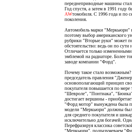
переднеприводные машины стали
Год спустя, а затем в 1991 году
AW
томобиля. С 1996 года и по 
поколения.
Автомобиль марки "Меркьюри" н
поэтому выбор американского ун
рубрики "Вторые руки" может по
обстоятельство: ведь он по сути
Отличается только измененными 
эмблемой на радиаторе. Более то
заводе компании "Форд".
Почему такое стало возможным? 
председатель правления "Джене
основополагающий принцип свое
покупателя повышается по мере 
"Шевроле", "Понтиака", "Бюика" 
достигает вершины - приобретае
"Форд мотор" вынуждена была пе
модели "Меркьюри" должны был
для среднего покупателя и шик
исключительно для богачей. Одн
Перефразируя классика советской
"Меркьюри", подразумеваем "Фор