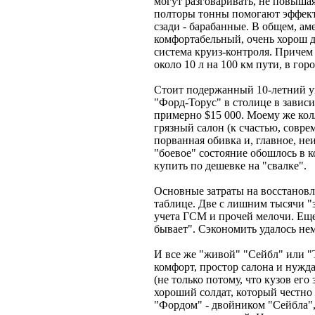
могут разговаривать, не повыша
полторы тонны помогают эффект
сзади - барабанные. В общем, а
комфортабельный, очень хорош д
система круиз-контроля. Причем 
около 10 л на 100 км пути, в гор
Стоит подержанный 10-летний у
"Форд-Торус" в столице в зависи
примерно $15 000. Моему же колл
грязный салон (к счастью, соврем
порванная обивка и, главное, не
"боевое" состояние обошлось в к
купить по дешевке на "свалке".
Основные затраты на восстанов
таблице. Две с лишним тысячи "з
учета ГСМ и прочей мелочи. Еще
бывает". Сэкономить удалось нем
И все же "живой" "Сейбл" или "Т
комфорт, простор салона и нужд
(не только потому, что кузов его
хороший солдат, который честно 
"Фордом" - двойником "Сейбла",