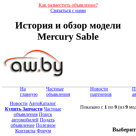
Как разместить объявление?
Связаться с нами
История и обзор модели
Mercury Sable
На
Частные
Новости
П
главную
объявления
партнеров
а
Новости
АвтоКаталог
Показано с
1
по
9
(из
9
мод
Купить Запчасти
Частные
объявления
Поиск
автомобилей
Подать
объявление
Полезное
Выберит
Контакты
Форум