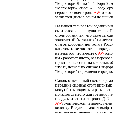
"Меркьюри-Линкс" - " Форд Эско
"Меркьюри-Сейбл" - "Форд-Торус"
героя как своего рода
AW
тоэкзо
запчастей днем с огнем не сыще
На нашей тесноватой редакцио
смотрелся очень внушительно. Н
столь органичен, что даже сегод
золотистый "металлик" на десят
очагов коррозии нет, хотя в Рос
капотом тоже чистота и порядок
не верится, что вместе с
AW
томо
км - работает чисто, без перебое
приятно шелестит на холостых об
"ямы", несколько снижает эйфор
"Меркьюри" поржавели изрядно, 
Салон, отделанный светло-крем
передние сиденья стоят впритык 
могут быть подняты и размещен
появляется место для третьего п
предусмотрены для троих. Дабы 
AW
томатической четырехступен
колонку. Водитель может выбрат
всех четырех передач, либо толь