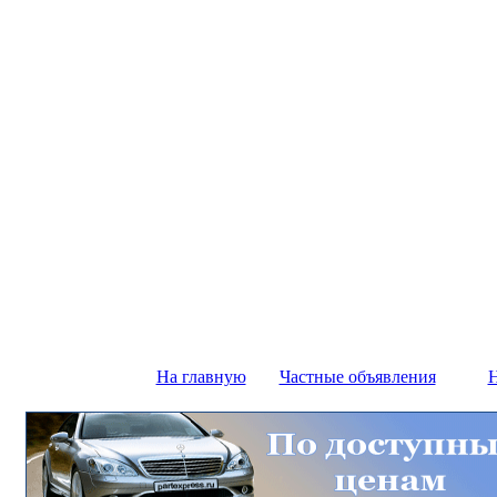
На главную
Частные объявления
Н