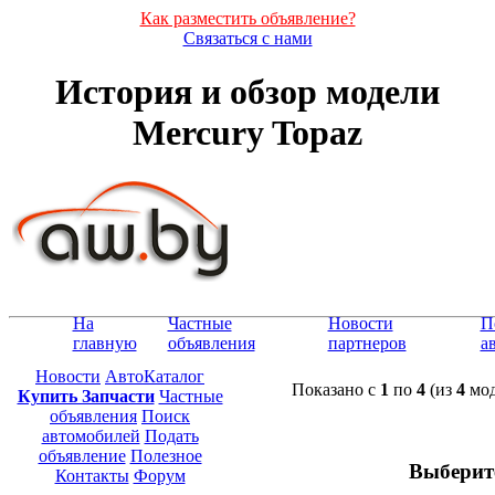
Как разместить объявление?
Связаться с нами
История и обзор модели
Mercury Topaz
На
Частные
Новости
П
главную
объявления
партнеров
а
Новости
АвтоКаталог
Показано с
1
по
4
(из
4
мод
Купить Запчасти
Частные
объявления
Поиск
автомобилей
Подать
объявление
Полезное
Выберит
Контакты
Форум