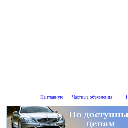
На главную
Частные объявления
Н