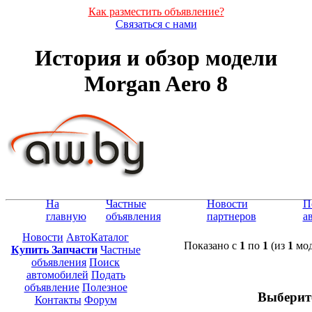
Как разместить объявление?
Связаться с нами
История и обзор модели
Morgan Aero 8
На
Частные
Новости
П
главную
объявления
партнеров
а
Новости
АвтоКаталог
Показано с
1
по
1
(из
1
мод
Купить Запчасти
Частные
объявления
Поиск
автомобилей
Подать
объявление
Полезное
Выберит
Контакты
Форум