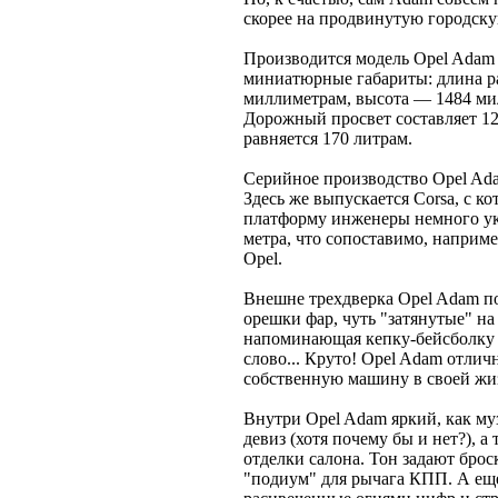
скорее на продвинутую городскую
Производится модель Opel Adam 
миниатюрные габариты: длина р
миллиметрам, высота — 1484 ми
Дорожный просвет составляет 1
равняется 170 литрам.
Серийное производство Opel Ad
Здесь же выпускается Corsa, с к
платформу инженеры немного ук
метра, что сопоставимо, наприме
Opel.
Внешне трехдверка Opel Adam п
орешки фар, чуть "затянутые" н
напоминающая кепку-бейсболку – 
слово... Круто! Opel Adam отлич
собственную машину в своей жиз
Внутри Opel Adam яркий, как му
девиз (хотя почему бы и нет?), а
отделки салона. Тон задают брос
"подиум" для рычага КПП. А еще