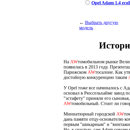
Opel Adam 1.4 eco
←
Выбрать другую
модель
Истори
На
AW
томобильном рынке Велик
появилась в 2013 году. Презента
Парижском
AW
тосалоне. Как ут
достойную конкуренцию таким
У Opel тоже все начиналось с А
основал в Рюссельхайме завод п
"эстафету" приняли его сыновья
AW
томобильный. Стоит ли говор
Миниатюрный городской
AW
то
дань памяти отцу-основателю ко
первым "шикарным" и "винтажны
Но, к счастью, сам Adam совсем н