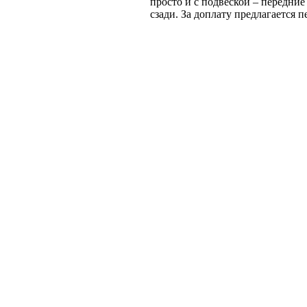
просто и с подвеской – передни
сзади. За доплату предлагается п