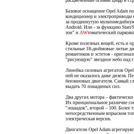
расцвеченные огнями цифр и стр
Базовое оснащение Opel Adam по
кондиционер и электроприводы ст
за продвинутую мультимедийную
Android. Или - за функцию Start/
зон" и
AW
томатический парковщи
Кроме полезных вещей, есть и п
стильные 18-дюймовые литые ди
романтиков и эстетов - оригина
"рисующую" звездное небо над г
Линейка силовых агрегатов Opel
ней не оказалось даже дизеля. 
бензиновых двигателя. Самый сл
выдать 70 лошадиных сил.
Два других мотора – фактически 
Их принципиальное различие со
"лошадок", второй – 100. Более
непосредственным впрыском топл
электрическая версия.
Двигатели Opel Adam агрегирую