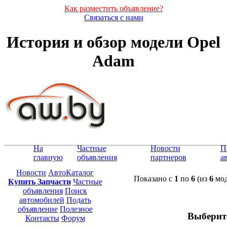
Как разместить объявление?
Связаться с нами
История и обзор модели Opel
Adam
На
Частные
Новости
П
главную
объявления
партнеров
а
Новости
АвтоКаталог
Показано с
1
по
6
(из
6
мод
Купить Запчасти
Частные
объявления
Поиск
автомобилей
Подать
объявление
Полезное
Выберит
Контакты
Форум